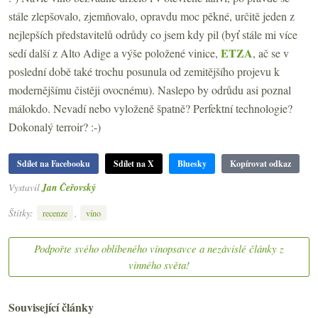
stále zlepšovalo, zjemňovalo, opravdu moc pěkné, určitě jeden z
nejlepších představitelů odrůdy co jsem kdy pil (byť stále mi více
ETZA
sedí další z Alto Adige a výše položené vinice,
, ač se v
poslední době také trochu posunula od zemitějšího projevu k
modernějšímu čistěji ovocnému). Naslepo by odrůdu asi poznal
málokdo. Nevadí nebo vyloženě špatně? Perfektní technologie?
Dokonalý terroir? :-)
Sdílet na Facebooku
Sdílet na X
Bluesky
Kopírovat odkaz
Vystavil
Jan Čeřovský
Štítky:
,
recenze
víno
Podpořte svého oblíbeného vínopsavce a nezávislé články z
vinného světa!
Související články