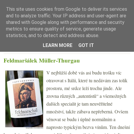
This site uses cookies from Google to deliver its services
and to analyze traffic. Your IP address and user-agent are
shared with Google along with performance and security
metrics to ensure quality of service, generate usage
statistics, and to detect and address abuse.
☰ Menu
LEARN MORE
GOT IT
ÚTERÝ 28. KVĚTNA 2013
Feldmaršálek Müller-Thurgau
V nejbližší době vás asi budu trošku víc
otravovat s Itálii, které tu nedávám zas tolik
prostoru, mé srdce leží trochu jinde. Ale
zrovna různých „autentistů“ a všemožných
dalších specialit je tam neuvěřitelné
množství, takže zábava nepřeberná. Ovšem
věnovat se budu i úplně normálním a
naprosto typickým bezva vínům. Ten dnešní