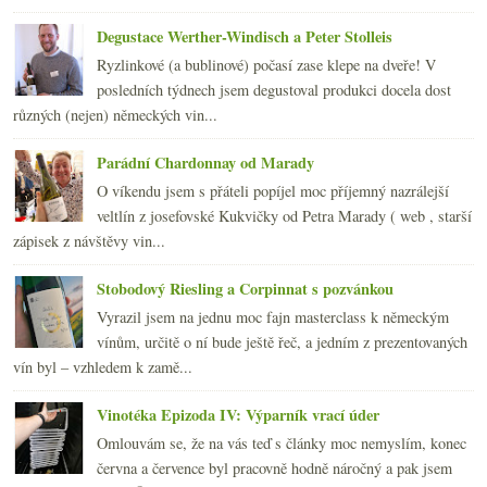
2012
(254)
►
2011
(252)
►
Degustace Werther-Windisch a Peter Stolleis
2010
(249)
►
Ryzlinkové (a bublinové) počasí zase klepe na dveře! V
2009
(249)
►
posledních týdnech jsem degustoval produkci docela dost
2008
(270)
►
různých (nejen) německých vin...
2007
(108)
►
Parádní Chardonnay od Marady
O víkendu jsem s přáteli popíjel moc příjemný nazrálejší
veltlín z josefovské Kukvičky od Petra Marady ( web , starší
zápisek z návštěvy vin...
Stobodový Riesling a Corpinnat s pozvánkou
Vyrazil jsem na jednu moc fajn masterclass k německým
vínům, určitě o ní bude ještě řeč, a jedním z prezentovaných
vín byl – vzhledem k zamě...
Vinotéka Epizoda IV: Výparník vrací úder
Omlouvám se, že na vás teď s články moc nemyslím, konec
června a července byl pracovně hodně náročný a pak jsem