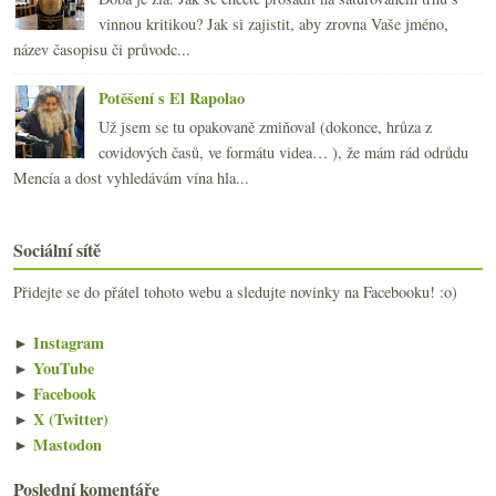
vinnou kritikou? Jak si zajistit, aby zrovna Vaše jméno,
název časopisu či průvodc...
Potěšení s El Rapolao
Už jsem se tu opakovaně zmiňoval (dokonce, hrůza z
covidových časů, ve formátu videa… ), že mám rád odrůdu
Mencía a dost vyhledávám vína hla...
Sociální sítě
Přidejte se do přátel tohoto webu a sledujte novinky na Facebooku! :o)
►
Instagram
►
YouTube
►
Facebook
►
X (Twitter)
►
Mastodon
Poslední komentáře