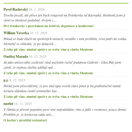
Pavel Raclavský
26. 1. 2026
Trochu pozdě, ale přece jen bych reagoval na Frankovku od Kasnyiků. Hodnotil jsem ji
vloni ve Strekově podobně. Ovšem z…
Dvě frankovky s pozvánkou na festival, degustace a konferenci
William Vaverka
10. 12. 2025
Pokud se bude klučit na správných místech, nevidím v tom problém, réva patří do svahu.
Nicméně se obávám, že po dotacích…
Z čeho pít víno, smutné zprávy ze světa vína a viněta Moutonu
Ondřej Marada
10. 12. 2025
Já jako univerzální zesilovač vůně pužívám ručně foukanou Gabriel - Glas.Pak jsem
zjistil, že stejnou službu udělají opě…
Z čeho pít víno, smutné zprávy ze světa vína a viněta Moutonu
p.j.
4. 12. 2025
Pořád jsem přesvědčený, že pro titul typu world class pinot je bezpodmínečně nutná
tortura sklenkou riedel sommelier bur…
Z čeho pít víno, smutné zprávy ze světa vína a viněta Moutonu
merlot
10. 11. 2025
V článku je přesně popsáno proč toto nepodnikám, víno a jídlo v restaraci, pouze doma.
Problém je, že korkovou vadu nelz…
O korku v prestižní restauraci