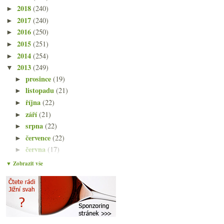
2018
(240)
►
2017
(240)
►
2016
(250)
►
2015
(251)
►
2014
(254)
►
2013
(249)
▼
prosince
(19)
►
listopadu
(21)
►
října
(22)
►
září
(21)
►
srpna
(22)
►
července
(22)
►
června
(17)
►
května
(21)
▼
▼ Zobrazit vše
Mafiánům nedoporučované Nero d’Avola
Pokrok nezastavíš s družstevním sylvánem
Franz Hirtzberger a parádní bílá z Wachau
Feldmaršálek Müller-Thurgau
Poznámky z deštivého víkendu & Rovenius