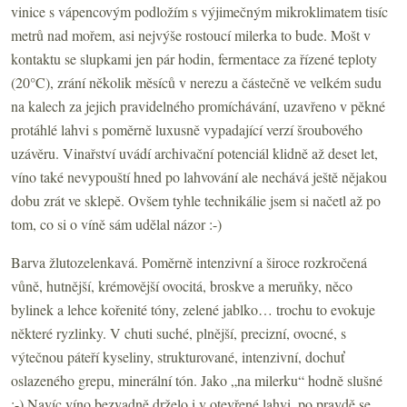
vinice s vápencovým podložím s výjimečným mikroklimatem tisíc
metrů nad mořem, asi nejvýše rostoucí milerka to bude. Mošt v
kontaktu se slupkami jen pár hodin, fermentace za řízené teploty
(20°C), zrání několik měsíců v nerezu a částečně ve velkém sudu
na kalech za jejich pravidelného promíchávání, uzavřeno v pěkné
protáhlé lahvi s poměrně luxusně vypadající verzí šroubového
uzávěru. Vinařství uvádí archivační potenciál klidně až deset let,
víno také nevypouští hned po lahvování ale nechává ještě nějakou
dobu zrát ve sklepě. Ovšem tyhle technikálie jsem si načetl až po
tom, co si o víně sám udělal názor :-)
Barva žlutozelenkavá. Poměrně intenzivní a široce rozkročená
vůně, hutnější, krémovější ovocitá, broskve a meruňky, něco
bylinek a lehce kořenité tóny, zelené jablko… trochu to evokuje
některé ryzlinky. V chuti suché, plnější, precizní, ovocné, s
výtečnou páteří kyseliny, strukturované, intenzivní, dochuť
oslazeného grepu, minerální tón. Jako „na milerku“ hodně slušné
:-) Navíc víno bezvadně drželo i v otevřené lahvi, po pravdě se