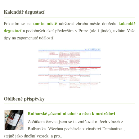
Kvasinky z vousů, jiná vína, krupobití, pomalý en ...
Opera ve sklence Champagne Krug
Kalendář degustací
První narozeniny Veltlínu
Světový (tý)den sherry & kde koupit fino
tomto místě
kalendář
Pokusím se na
udržovat zhruba měsíc dopředu
O úžasu nad akátovými ryzlinky
degustací
a podobných akcí především v Praze (ale i jinde), uvítám Vaše
Rakouský Zweigelt, Sauvignon-Sémillon z Bordeaux, ...
tipy na zapomenuté události!
International Wine Show nejen se Slovinskem
Hodnocení vína je hovadina
Bubliny na lepší paměť
Lepší varianta vína s nejlepším poměrem ceny ke kv...
Utíká to rychle s RP a křečkem
Šestice vín od Petra Kočaříka ročníku 2011
Dva ryzlinky a šardonka z Valtické od Reistenu
Sherry, Manzanilla a Montilla s lahví muškátu
Nový Vinograf & proč se stát sommeliérem
Oblíbené příspěvky
Chřest, holandská omáčka a Champagne kurz
dubna
(21)
►
Bulharské „území nikoho“ a něco k medvědovi
března
(21)
►
Začátkem června jsem se tu zmiňoval o třech vínech z
února
(20)
►
Bulharska. Všechna pocházela z vinařství Damianitza ,
ledna
(22)
►
stejně jako dnešní vzorek, a pro...