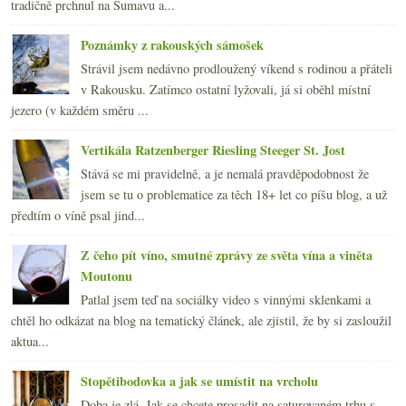
tradičně prchnul na Šumavu a...
Poznámky z rakouských sámošek
Strávil jsem nedávno prodloužený víkend s rodinou a přáteli
v Rakousku. Zatímco ostatní lyžovali, já si oběhl místní
jezero (v každém směru ...
Vertikála Ratzenberger Riesling Steeger St. Jost
Stává se mi pravidelně, a je nemalá pravděpodobnost že
jsem se tu o problematice za těch 18+ let co píšu blog, a už
předtím o víně psal jind...
Z čeho pít víno, smutné zprávy ze světa vína a viněta
Moutonu
Patlal jsem teď na sociálky video s vinnými sklenkami a
chtěl ho odkázat na blog na tematický článek, ale zjistil, že by si zasloužil
aktua...
Stopětibodovka a jak se umístit na vrcholu
Doba je zlá. Jak se chcete prosadit na saturovaném trhu s