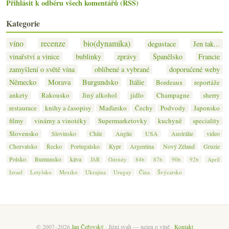
Přihlásit k odběru všech komentářů (RSS)
Kategorie
víno
recenze
bio(dynamika)
degustace
Jen tak...
vinařství a vinice
bublinky
zprávy
Španělsko
Francie
zamyšlení o světě vína
oblíbené a vybrané
doporučené weby
Německo
Morava
Burgundsko
Itálie
Bordeaux
reportáže
ankety
Rakousko
Jiný alkohol
jídlo
Champagne
sherry
restaurace
knihy a časopisy
Maďarsko
Čechy
Podvody
Japonsko
filmy
vinárny a vinotéky
Supermarketovky
kuchyně
speciality
Slovensko
Slovinsko
Chile
Anglie
USA
Austrálie
video
Chorvatsko
Řecko
Portugalsko
Kypr
Argentina
Nový Zéland
Gruzie
Polsko
Rumunsko
káva
JAR
Odrůdy
84b
87b
90b
92b
Apríl
Izrael
Lotyšsko
Mexiko
Ukrajina
Urugay
Čína
Švýcarsko
© 2007–2026
Jan Čeřovský
· Jižní svah — nejen o víně ·
Kontakt