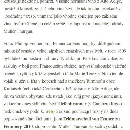
kousek je někde na pomezí. Vlastně normální víno z Alto Adige,
prestižní kousek ze slušného vinařství, ale tak trochu nečekaně z
„podřadné“ (resp. vnímané jako vhodné spíše jen pro základní
vína, byť rozšířené po celém světě, i v Japonsku ji najdete) odrůdy
Müller-Thurgau.
Franz Philipp Freiherr von Fenner zu Fennberg byl důstojníkem
rakouské armády, velitel alpských císařských myslivců, v roce 1809
byl důležitou postavou obrany Tyrolska při Páté koaliční válce, za
zásluhy v boji proti Francouzům obdržel nejvyšší rakouské válečné
ocenění, rytířský kříž vojenského řádu Marie Terezie. No a tenhle
voják si užíval léta v kopcích nad zámečkem Turmhof u obce
Kurtatsch (nebo také Cortaccia, když už jsme v Alto Adige, ale
drtivá většina obyvatel zde uvádí jako svůj první jazyk němčinu),
Tiefenbrunner
ve kterém dnes sídlí vinařství
(v Gambero Rosso
web
třískleničkový podnik,
) a odkud pocházejí hrozny na dnes
Feldmarschall von Fenner zu
popisované víno. Ochutnal jsem
Fennberg 2010
, stoprocentní Müller-Thurgau starších výsadeb, z