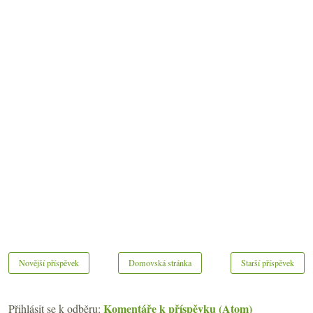
Novější příspěvek
Domovská stránka
Starší příspěvek
Komentáře k příspěvku (Atom)
Přihlásit se k odběru: