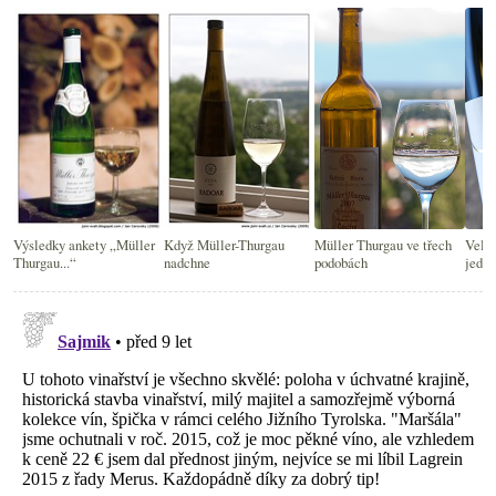
Výsledky ankety „Müller
Když Müller-Thurgau
Müller Thurgau ve třech
Velký
Thurgau...“
nadchne
podobách
jeden