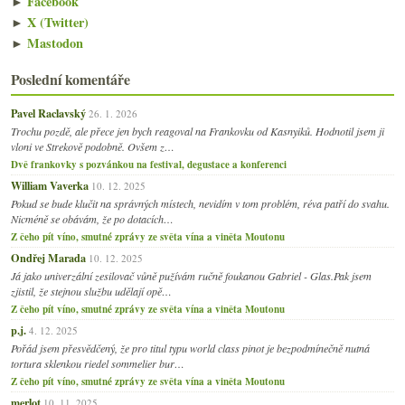
►
Facebook
►
X (Twitter)
►
Mastodon
Poslední komentáře
Pavel Raclavský
26. 1. 2026
Trochu pozdě, ale přece jen bych reagoval na Frankovku od Kasnyiků. Hodnotil jsem ji
vloni ve Strekově podobně. Ovšem z…
Dvě frankovky s pozvánkou na festival, degustace a konferenci
William Vaverka
10. 12. 2025
Pokud se bude klučit na správných místech, nevidím v tom problém, réva patří do svahu.
Nicméně se obávám, že po dotacích…
Z čeho pít víno, smutné zprávy ze světa vína a viněta Moutonu
Ondřej Marada
10. 12. 2025
Já jako univerzální zesilovač vůně pužívám ručně foukanou Gabriel - Glas.Pak jsem
zjistil, že stejnou službu udělají opě…
Z čeho pít víno, smutné zprávy ze světa vína a viněta Moutonu
p.j.
4. 12. 2025
Pořád jsem přesvědčený, že pro titul typu world class pinot je bezpodmínečně nutná
tortura sklenkou riedel sommelier bur…
Z čeho pít víno, smutné zprávy ze světa vína a viněta Moutonu
merlot
10. 11. 2025