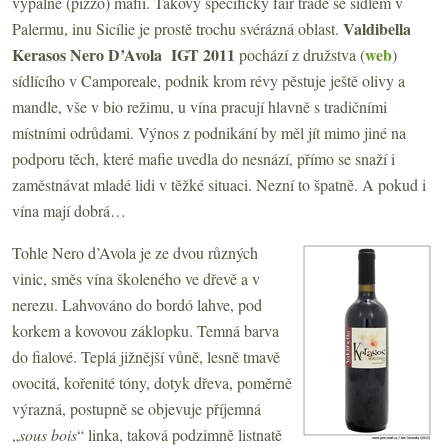
výpalné (pizzo) mafii. Takový specifický fair trade se sídlem v
Valdibella
Palermu, inu Sicílie je prostě trochu svérázná oblast.
Kerasos Nero D’Avola IGT 2011
web
pochází z družstva (
)
sídlícího v Camporeale, podnik krom révy pěstuje ještě olivy a
mandle, vše v bio režimu, u vína pracují hlavně s tradičními
místními odrůdami. Výnos z podnikání by měl jít mimo jiné na
podporu těch, které mafie uvedla do nesnází, přímo se snaží i
zaměstnávat mladé lidi v těžké situaci. Nezní to špatně. A pokud i
vína mají dobrá…
Tohle Nero d’Avola je ze dvou různých
vinic, směs vína školeného ve dřevě a v
nerezu. Lahvováno do bordó lahve, pod
korkem a kovovou záklopku. Temná barva
do fialové. Teplá jižnější vůně, lesně tmavě
ovocitá, kořenité tóny, dotyk dřeva, poměrně
výrazná, postupně se objevuje příjemná
„
sous bois
“ linka, taková podzimně listnatě