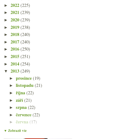
2022
(225)
►
2021
(239)
►
2020
(239)
►
2019
(238)
►
2018
(240)
►
2017
(240)
►
2016
(250)
►
2015
(251)
►
2014
(254)
►
2013
(249)
▼
prosince
(19)
►
listopadu
(21)
►
října
(22)
►
září
(21)
►
srpna
(22)
►
července
(22)
►
června
(17)
►
května
(21)
▼
▼ Zobrazit vše
Mafiánům nedoporučované Nero d’Avola