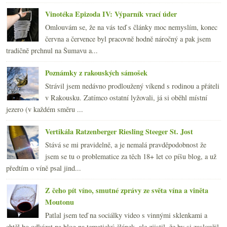
Vinotéka Epizoda IV: Výparník vrací úder
Omlouvám se, že na vás teď s články moc nemyslím, konec
června a července byl pracovně hodně náročný a pak jsem
tradičně prchnul na Šumavu a...
Poznámky z rakouských sámošek
Strávil jsem nedávno prodloužený víkend s rodinou a přáteli
v Rakousku. Zatímco ostatní lyžovali, já si oběhl místní
jezero (v každém směru ...
Vertikála Ratzenberger Riesling Steeger St. Jost
Stává se mi pravidelně, a je nemalá pravděpodobnost že
jsem se tu o problematice za těch 18+ let co píšu blog, a už
předtím o víně psal jind...
Z čeho pít víno, smutné zprávy ze světa vína a viněta
Moutonu
Patlal jsem teď na sociálky video s vinnými sklenkami a
chtěl ho odkázat na blog na tematický článek, ale zjistil, že by si zasloužil