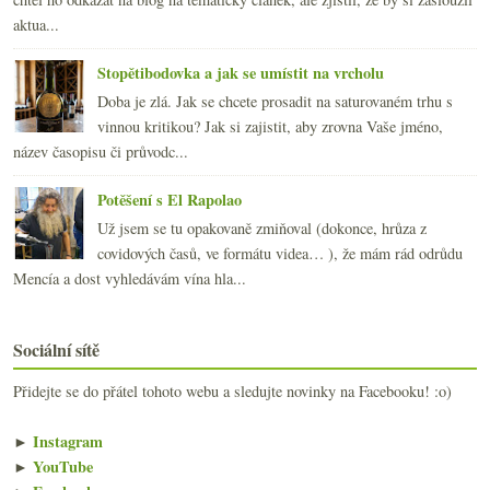
aktua...
Stopětibodovka a jak se umístit na vrcholu
Doba je zlá. Jak se chcete prosadit na saturovaném trhu s
vinnou kritikou? Jak si zajistit, aby zrovna Vaše jméno,
název časopisu či průvodc...
Potěšení s El Rapolao
Už jsem se tu opakovaně zmiňoval (dokonce, hrůza z
covidových časů, ve formátu videa… ), že mám rád odrůdu
Mencía a dost vyhledávám vína hla...
Sociální sítě
Přidejte se do přátel tohoto webu a sledujte novinky na Facebooku! :o)
►
Instagram
►
YouTube