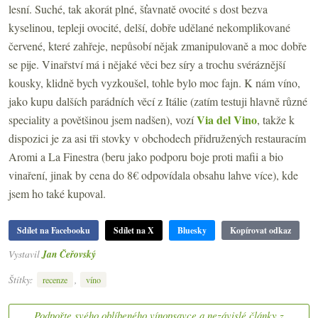
lesní. Suché, tak akorát plné, šťavnatě ovocité s dost bezva
kyselinou, tepleji ovocité, delší, dobře udělané nekomplikované
červené, které zahřeje, nepůsobí nějak zmanipulovaně a moc dobře
se pije. Vinařství má i nějaké věci bez síry a trochu svéráznější
kousky, klidně bych vyzkoušel, tohle bylo moc fajn. K nám víno,
jako kupu dalších parádních věcí z Itálie (zatím testuji hlavně různé
Via del Vino
speciality a povětšinou jsem nadšen), vozí
, takže k
dispozici je za asi tři stovky v obchodech přidružených restauracím
Aromi a La Finestra (beru jako podporu boje proti mafii a bio
vinaření, jinak by cena do 8€ odpovídala obsahu lahve více), kde
jsem ho také kupoval.
Sdílet na Facebooku
Sdílet na X
Bluesky
Kopírovat odkaz
Vystavil
Jan Čeřovský
Štítky:
,
recenze
víno
Podpořte svého oblíbeného vínopsavce a nezávislé články z