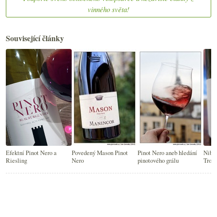
vinného světa!
Související články
Efektní Pinot Nero a
Povedený Mason Pinot
Pinot Nero aneb hledání
Nibiò
Riesling
Nero
pinotového grálu
Troia.