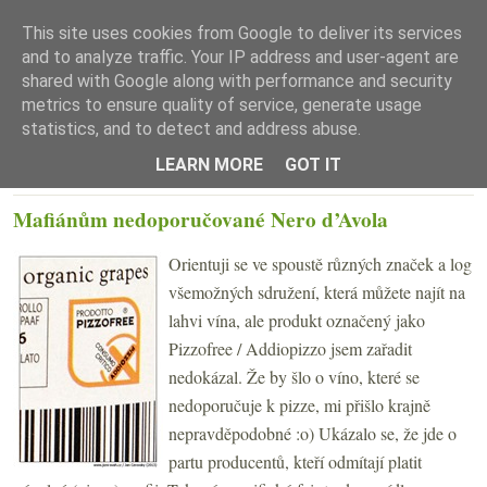
This site uses cookies from Google to deliver its services
and to analyze traffic. Your IP address and user-agent are
shared with Google along with performance and security
metrics to ensure quality of service, generate usage
statistics, and to detect and address abuse.
☰ Menu
LEARN MORE
GOT IT
PÁTEK 31. KVĚTNA 2013
Mafiánům nedoporučované Nero d’Avola
Orientuji se ve spoustě různých značek a log
všemožných sdružení, která můžete najít na
lahvi vína, ale produkt označený jako
Pizzofree / Addiopizzo jsem zařadit
nedokázal. Že by šlo o víno, které se
nedoporučuje k pizze, mi přišlo krajně
nepravděpodobné :o) Ukázalo se, že jde o
partu producentů, kteří odmítají platit