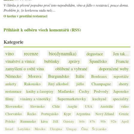
V článku je přesně popsáno proč toto nepodnikám, víno a jídlo v restaraci, pouze doma.
Problém je, že korkovou vadu nelz…
O korku v prestižní restauraci
Přihlásit k odběru všech komentářů (RSS)
Kategorie
víno
recenze
bio(dynamika)
degustace
Jen tak...
vinařství a vinice
bublinky
zprávy
Španělsko
Francie
zamyšlení o světě vína
oblíbené a vybrané
doporučené weby
Německo
Morava
Burgundsko
Itálie
Bordeaux
reportáže
ankety
Rakousko
Jiný alkohol
jídlo
Champagne
sherry
restaurace
knihy a časopisy
Maďarsko
Čechy
Podvody
Japonsko
filmy
vinárny a vinotéky
Supermarketovky
kuchyně
speciality
Slovensko
Slovinsko
Chile
Anglie
USA
Austrálie
video
Chorvatsko
Řecko
Portugalsko
Kypr
Argentina
Nový Zéland
Gruzie
Polsko
Rumunsko
káva
JAR
Odrůdy
84b
87b
90b
92b
Apríl
Izrael
Lotyšsko
Mexiko
Ukrajina
Urugay
Čína
Švýcarsko