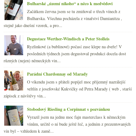
dubna
(21)
►
Bulharské „území nikoho“ a něco k medvědovi
března
(21)
►
Začátkem června jsem se tu zmiňoval o třech vínech z
února
(20)
►
Bulharska. Všechna pocházela z vinařství Damianitza ,
ledna
(22)
►
stejně jako dnešní vzorek, a pro...
2012
(254)
►
2011
(252)
►
Degustace Werther-Windisch a Peter Stolleis
2010
(249)
►
Ryzlinkové (a bublinové) počasí zase klepe na dveře! V
2009
(249)
►
posledních týdnech jsem degustoval produkci docela dost
2008
(270)
►
různých (nejen) německých vin...
2007
(108)
►
Parádní Chardonnay od Marady
O víkendu jsem s přáteli popíjel moc příjemný nazrálejší
veltlín z josefovské Kukvičky od Petra Marady ( web , starší
zápisek z návštěvy vin...
Stobodový Riesling a Corpinnat s pozvánkou
Vyrazil jsem na jednu moc fajn masterclass k německým
vínům, určitě o ní bude ještě řeč, a jedním z prezentovaných
vín byl – vzhledem k zamě...