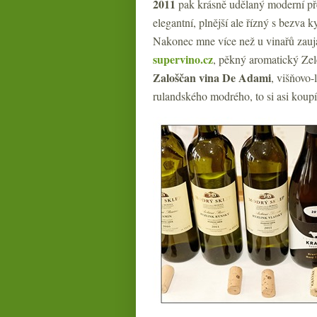
2011
pak krásně udělaný moderní pře
elegantní, plnější ale řízný s bezva 
Nakonec mne více než u vinařů zauja
supervino.cz
, pěkný aromatický Zel
Zaloščan vina De Adami
, višňovo-
rulandského modrého, to si asi koup