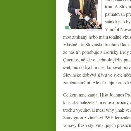
trhu. A Slovin
pamatoval, př
stánků jich b
Vinofol Novos
moc zmlsaný nebo mám totálně vkus 
Vlastně i to Slovinsko trochu zklama
že náš trh potřebuje z Gorišky Brdy 
Quercus, ač jde o technologicky prec
svět, nic co bych musel kupovat práv
Slovinsko dobývá slávu ve světě něč
zaměnitelnými. Ale pár fajn kousků se
Celkem mne zaujal Hiša Joannes Pro
klasický naleželejší medovo-ovocný 
trochu vyčuhoval mezi víny jinak ve
Sauvignon z vinařství P&F Jeruzale
voňavý fresh styl vína, jejich prestiž