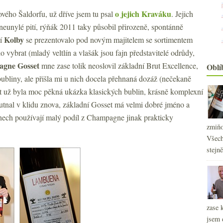
o jejich Kraváku
vého Šaldorfu, už dříve jsem tu psal
. Jejich
neunylé pití, rýňák 2011 taky působil přirozeně, spontánně
Kolby
ví
se prezentovalo pod novým majitelem se sortimentem
 vybrat (mladý veltlín a vlašák jsou fajn představitelé odrůdy,
agne
Gosset
mne zase tolik neoslovil základní Brut Excellence,
Oblí
 bubliny, ale přišla mi u nich docela přehnaná dozáž (nečekaně
 už byla moc pěkná ukázka klasických bublin, krásně komplexní
utnal v klidu znova, základní Gosset má velmi dobré jméno a
ínech používají malý podíl z Champagne jinak prakticky
zmiňo
Všech
stejn
zase 
jsem 