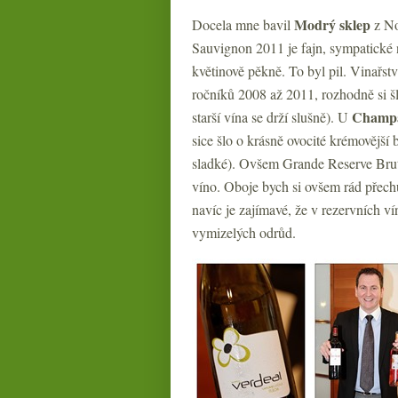
Modrý sklep
Docela mne bavil
z No
Sauvignon 2011 je fajn, sympatické 
květinově pěkně. To byl pil. Vinařst
ročníků 2008 až 2011, rozhodně si šlo
Champ
starší vína se drží slušně). U
sice šlo o krásně ovocité krémovější
sladké). Ovšem Grande Reserve Brut
víno. Oboje bych si ovšem rád přech
navíc je zajímavé, že v rezervních v
vymizelých odrůd.