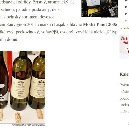
dstavitel odrůdy, čerstvý, aromatický ale
kyselinou, parádně postavený, delší.
l slovinský sortiment dovozce
Modri Pinot 2005
eni Sauvignon 2011 vinařství Lisjak a hlavně
▼ Zobr
likérový, peckovinový, voňavější, ovocný, vyvážená uleželejší typ
ím i domů.
Kale
Poku
měs
podo
jind
událo