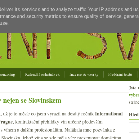
liver its services and to analyze traffic. Your IP address and u
rmance and security metrics to ensure quality of service, gener
use.
ponzoring
Kalendář ochutnávek
Inzerce & vzorky
Přebírání textů
Jste 
vybr
 nejen se Slovinskem
strán
International
, už je to měsíc co jsem vyrazil na desátý ročník
Hled
Prague
, kontraktační přehlídky vín určené především
s vínem a dalším profesionálům. Nalákala mne pozvánka z
í Slovinska, jehož vína se zde měla více prezentovat domácímu