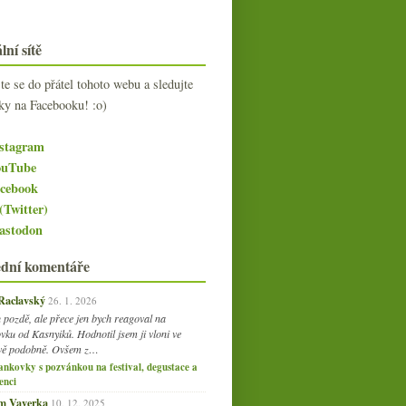
lní sítě
jte se do přátel tohoto webu a sledujte
ky na Facebooku! :o)
stagram
uTube
cebook
(Twitter)
stodon
ední komentáře
 Raclavský
26. 1. 2026
 pozdě, ale přece jen bych reagoval na
vku od Kasnyiků. Hodnotil jsem ji vloni ve
vě podobně. Ovšem z…
ankovky s pozvánkou na festival, degustace a
enci
am Vaverka
10. 12. 2025