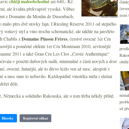
chtějí maloobchodně
navíc
asi 640,- Kč.
článk
není, ale kvalita překvapivě vysoká. Vůbec
červe
jsem 
brut z Domaine du Moulin de Dusenbach,
co málo přes dvě stovky fajn. I Riesling Réserve 2011 od stejného
ý voňavý styl a víno trochu schematické, ale takhle na jaro/léto
Domaine Pinson Frères
ch Chablis z
, čerstvé ovocné 1er Cru
movější a poměrně efektní 1er Cru Montmain 2010, sevřenější
prodl
rchaume 2011 a také Gran Cru Les Clos „Cuvée Authentique“
Rakou
počívala v použití dubových sudů, minimálně z části nových a dost
oběhl
é, ovocné, hutnější, ale to dřevo lezlo ven až moc, alespoň v
ně a moc mne to nebavilo. Každopádně vinotéka měla i slušná
držet déle.
nemal
e, Německa a solidního Rakouska, ale o tom třeba někdy příště.
probl
už pře
Bluesky
Kopírovat odkaz