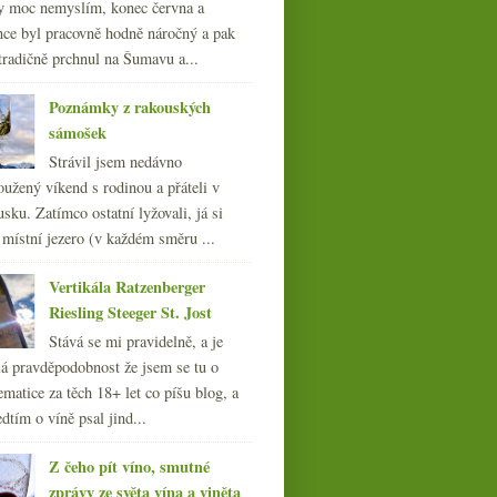
y moc nemyslím, konec června a
nce byl pracovně hodně náročný a pak
tradičně prchnul na Šumavu a...
Poznámky z rakouských
sámošek
Strávil jsem nedávno
oužený víkend s rodinou a přáteli v
sku. Zatímco ostatní lyžovali, já si
 místní jezero (v každém směru ...
Vertikála Ratzenberger
Riesling Steeger St. Jost
Stává se mi pravidelně, a je
á pravděpodobnost že jsem se tu o
ematice za těch 18+ let co píšu blog, a
dtím o víně psal jind...
Z čeho pít víno, smutné
zprávy ze světa vína a viněta