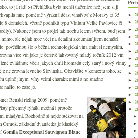
Přeh
sko, to já rád! :-) Přehlídka byla menší tlačenice než jsem si ji
2
ekvapila mne poměrně výrazná účast vinařství z Moravy (z 35
►
2
ylo 8 domácích, včetně podniků typu Vinium Velké Pavlovice či
►
2
►
edly). Nakonec jsem to projel tak trochu letem světem, buď jsem
2
►
mimo, ale nějak moc věcí na detailní zkoumání jsem nenašel.
2
►
lo, povětšinou šlo o běžná technologická vína (fakt si nemyslím,
2
►
zrovna více vín jako je čerstvě lahvovaný mladý ročník 2012 vín
2
►
izně zvládnuté věci) jakých chrlí hromadu celý starý i nový vinný
2
►
ě z ne zrovna levného Slovinska. Obzvláště v kontextu toho, že
2
►
ím úplně jiným, víny velmi charakterními a ne snadno
2
►
 našlo, to zase jo.
2
►
2
►
tner Renski rizling 2009, poměrně
2
►
čistý příjemný rýňák, možná i protože
2
▼
lmi mladými. Rozhodně si nejde stěžovat na
m Ormož, základní dvanáctka je klasický
Gomila Exceptional Sauvignon Blanc
ní