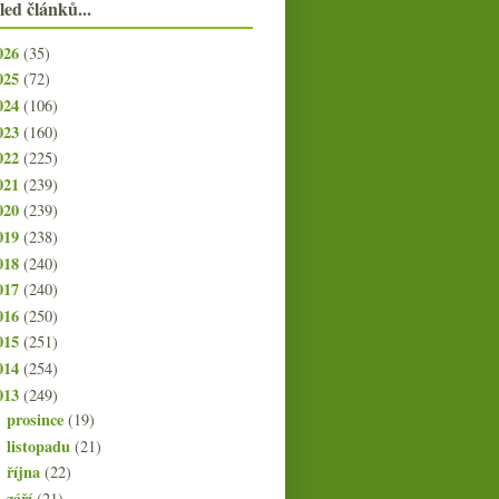
led článků...
026
(35)
025
(72)
024
(106)
023
(160)
022
(225)
021
(239)
020
(239)
019
(238)
018
(240)
017
(240)
016
(250)
015
(251)
014
(254)
013
(249)
prosince
(19)
►
listopadu
(21)
►
října
(22)
►
září
(21)
►