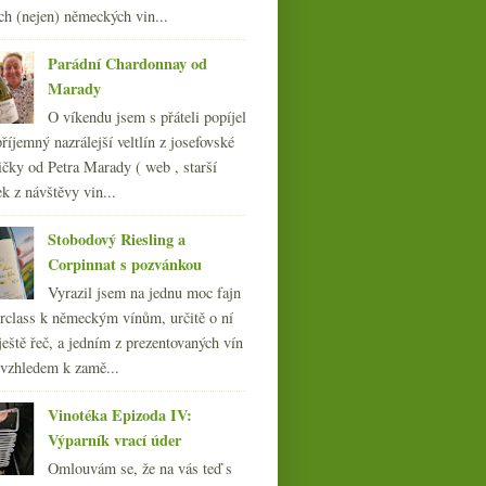
ledna
(22)
►
ch (nejen) německých vin...
012
(254)
011
(252)
Parádní Chardonnay od
010
(249)
Marady
009
(249)
O víkendu jsem s přáteli popíjel
008
(270)
říjemný nazrálejší veltlín z josefovské
007
(108)
čky od Petra Marady ( web , starší
ek z návštěvy vin...
Stobodový Riesling a
Corpinnat s pozvánkou
Vyrazil jsem na jednu moc fajn
rclass k německým vínům, určitě o ní
ještě řeč, a jedním z prezentovaných vín
 vzhledem k zamě...
Vinotéka Epizoda IV:
Výparník vrací úder
Omlouvám se, že na vás teď s