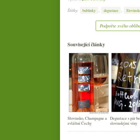
Štítky:
,
,
bublinky
degustace
Slovinsk
Podpořte svého oblíbe
Související články
Slovinsko, Champagne a
Degustace s pár b
zvláštní Čechy
slovinskými víny