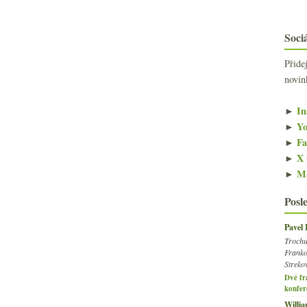
Sociá
Přide
novin
►
In
►
Yo
►
Fa
►
X 
►
Ma
Posl
Pavel
Trochu
Franko
Streko
Dvě fr
konfer
Willi