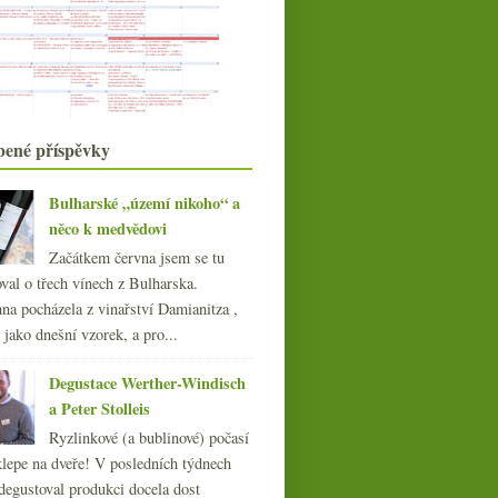
Sémillon z Bordeaux, ...
International Wine Show nejen se
Slovinskem
Hodnocení vína je hovadina
Bubliny na lepší paměť
Lepší varianta vína s nejlepším
poměrem ceny ke kv...
bené příspěvky
Utíká to rychle s RP a křečkem
Šestice vín od Petra Kočaříka
Bulharské „území nikoho“ a
ročníku 2011
něco k medvědovi
Dva ryzlinky a šardonka z Valtické
od Reistenu
Začátkem června jsem se tu
Sherry, Manzanilla a Montilla s
val o třech vínech z Bulharska.
lahví muškátu
na pocházela z vinařství Damianitza ,
Nový Vinograf & proč se stát
ě jako dnešní vzorek, a pro...
sommeliérem
Chřest, holandská omáčka a
Degustace Werther-Windisch
Champagne kurz
a Peter Stolleis
dubna
(21)
►
Ryzlinkové (a bublinové) počasí
března
(21)
►
klepe na dveře! V posledních týdnech
února
(20)
►
degustoval produkci docela dost