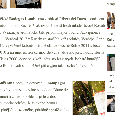
různý
2
►
2
►
Bodegas Lambuena
nělské
z oblasti Ribera del Duero, sortiment
2
►
ěco nabídl. Suché, živé, ovocné, delší fresh mladé růžové Rosado
2
►
2
 Výraznější aromatické bílé připomínající trochu Sauvignon, s
►
moc p
2
►
zné… Verdeal 2012 z Ruedy ze starších keřů odrůdy Verdejo. Série
Kukvi
012, vyvážené krásně udělané sladce ovocné Roble 2011 s bezva
zápis
2010 a na mne už trošku moc dřevěná, ale stále ještě hodně slušná
jas 2006, červené z keřů přes sto let starých, bohaté hutnější
o Roble bych si na běžné pití a „jen tak“ rozlévání vzal rád,
maste
bude 
ouřenína
Champagne
, tedy již dovozce.
byl –
y bylo prezentováno v podobě Blanc de
jemné) a z mého pohledu ještě o dost
luší modré odrůdy, klasického brutu s
, plnějšího, ovocného, párádně vyváženého