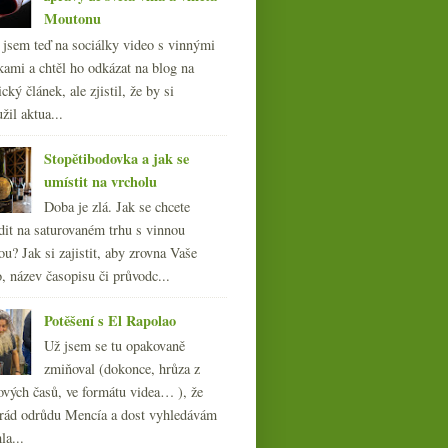
Moutonu
l jsem teď na sociálky video s vinnými
kami a chtěl ho odkázat na blog na
cký článek, ale zjistil, že by si
žil aktua...
Stopětibodovka a jak se
umístit na vrcholu
Doba je zlá. Jak se chcete
dit na saturovaném trhu s vinnou
ou? Jak si zajistit, aby zrovna Vaše
, název časopisu či průvodc...
Potěšení s El Rapolao
Už jsem se tu opakovaně
zmiňoval (dokonce, hrůza z
Salon oranžových vín v
ových časů, ve formátu videa… ), že
Praze
ád odrůdu Mencía a dost vyhledávám
la...