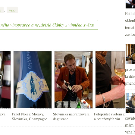
,
o
víno
Patla
sklen
ného vínopsavce a nezávislé články z vinného světa!
temati
zaslou
prosa
kritik
jméno
ezva
Pinot Noir z Moravy,
Slovinská naoranžovělá
Fotoprůlet světem žlutých
covid
Slovinska, Champagne a
degustace
a oranžových vín
od Balatonu
mám r
vína h