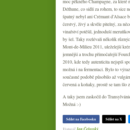
moc pěkného Champagne, za které 
Déthune, co sídlí za rohem, to sice 
špatný nebyl ani Crémant d’Alsace 
čerstvý, živý a skvěle pitelný, za ně
vinařství potěšil, jednoduší meruňkov
by šel. Taky rozlévali několik různý
Mont-de-Milieu 2011, uleželejší kré
jemnější a trochu přímočařejší Fou
2010, kde tedy autenticita nejspíš s
možná i na fermentaci. Bylo to výrazn
současné podobě působilo až vulgár
červená a koňaky, prostě se tam šlo z
A taky jsem zaskočil do Transylváni
Možná :-)
Sdílet na Facebooku
Sdílet na X
Vystavil
Jan Čeřovský