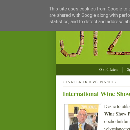
This site uses cookies from Google to de
are shared with Google along with perfo
statistics, and to detect and address ab
O stránkách
S
ČTVRTEK 16. KVĚTNA 2013
International Wine Show
Děsně to utíká
Wine Show 
obchodníkům 
velvyslanectv