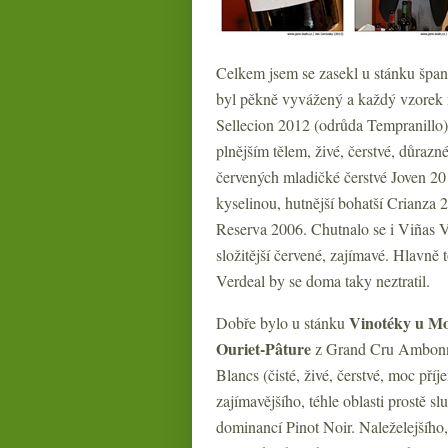
Celkem jsem se zasekl u stánku špa
byl pěkně vyvážený a každý vzorek n
Sellecion 2012 (odrůda Tempranillo).
plnějším tělem, živé, čerstvé, důra
červených mladičké čerstvé Joven 2
kyselinou, hutnější bohatší Crianza 
Reserva 2006. Chutnalo se i Viñas Vie
složitější červené, zajímavé. Hlavně t
Verdeal by se doma taky neztratil.
Vinotéky u M
Dobře bylo u stánku
Ouriet-Pâture
z Grand Cru Ambonna
Blancs (čisté, živé, čerstvé, moc pří
zajímavějšího, téhle oblasti prostě s
dominancí Pinot Noir. Naleželejšího