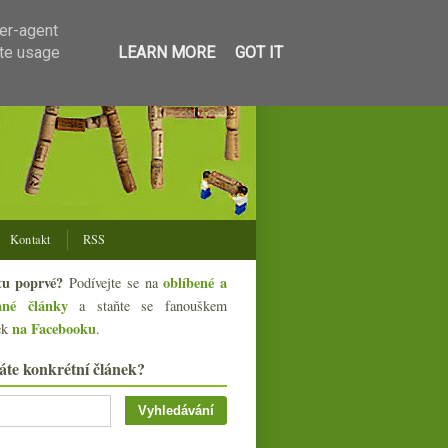
ser-agent
ate usage
LEARN MORE
GOT IT
Kontakt
RSS
tu poprvé?
oblíbené a
Podívejte se na
ané články
a staňte se fanouškem
na Facebooku
ek
.
áte konkrétní článek?