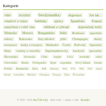
Kategorie
víno
recenze
bio(dynamika)
degustace
Jen tak...
vinařství a vinice
bublinky
zprávy
Španělsko
Francie
zamyšlení o světě vína
oblíbené a vybrané
doporučené weby
Německo
Morava
Burgundsko
Itálie
Bordeaux
reportáže
ankety
Rakousko
Jiný alkohol
jídlo
Champagne
sherry
restaurace
knihy a časopisy
Maďarsko
Čechy
Podvody
Japonsko
filmy
vinárny a vinotéky
Supermarketovky
kuchyně
speciality
Slovensko
Slovinsko
Chile
Anglie
USA
Austrálie
video
Chorvatsko
Řecko
Portugalsko
Kypr
Argentina
Nový Zéland
Gruzie
Polsko
Rumunsko
káva
JAR
Odrůdy
84b
87b
90b
92b
Apríl
Izrael
Lotyšsko
Mexiko
Ukrajina
Urugay
Čína
Švýcarsko
© 2007–2026
Jan Čeřovský
· Jižní svah — nejen o víně ·
Kontakt