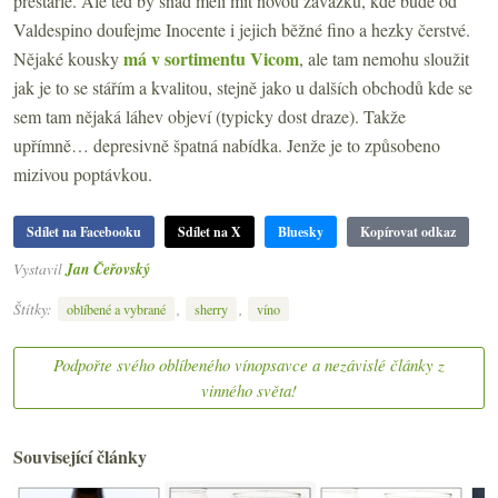
přestárlé. Ale teď by snad měli mít novou zavážku, kde bude od
Valdespino doufejme Inocente i jejich běžné fino a hezky čerstvé.
má v sortimentu Vicom
Nějaké kousky
, ale tam nemohu sloužit
jak je to se stářím a kvalitou, stejně jako u dalších obchodů kde se
sem tam nějaká láhev objeví (typicky dost draze). Takže
upřímně… depresivně špatná nabídka. Jenže je to způsobeno
mizivou poptávkou.
Sdílet na Facebooku
Sdílet na X
Bluesky
Kopírovat odkaz
Vystavil
Jan Čeřovský
Štítky:
,
,
oblíbené a vybrané
sherry
víno
Podpořte svého oblíbeného vínopsavce a nezávislé články z
vinného světa!
Související články