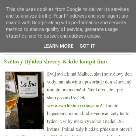
This site uses cookies from Google to deliver its services
and to analyze traffic. Your IP address and user-agent are
shared with Google along with performance and security
metrics to ensure quality of service, generate usage
statistics, and to detect and address abuse.
☰ Menu
LEARN MORE
GOT IT
ÚTERÝ 21. KVĚTNA 2013
Světový (tý)den sherry & kde koupit fino
Svůj svátek má Malbec, slaví se světový den
vody, na rakovinu upozorňuje den věnovaný
tomuto onemocnění. Není divu, že i pro
sherry vznikl svátek –
www.worldsherryday.com
! Tomuto
báječnému nápoji budiž věnován celý tento
týden, vše by mělo vyvrcholit nedělí 26.
května. Pokud tedy hledáte příležitost otevřít