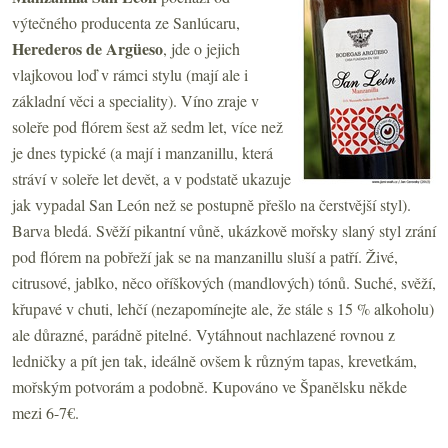
výtečného producenta ze Sanlúcaru,
Herederos de Argüeso
, jde o jejich
vlajkovou loď v rámci stylu (mají ale i
základní věci a speciality). Víno zraje v
soleře pod flórem šest až sedm let, více než
je dnes typické (a mají i manzanillu, která
stráví v soleře let devět, a v podstatě ukazuje
jak vypadal San León než se postupně přešlo na čerstvější styl).
Barva bledá. Svěží pikantní vůně, ukázkově mořsky slaný styl zrání
pod flórem na pobřeží jak se na manzanillu sluší a patří. Živé,
citrusové, jablko, něco oříškových (mandlových) tónů. Suché, svěží,
křupavé v chuti, lehčí (nezapomínejte ale, že stále s 15 % alkoholu)
ale důrazné, parádně pitelné. Vytáhnout nachlazené rovnou z
ledničky a pít jen tak, ideálně ovšem k různým tapas, krevetkám,
mořským potvorám a podobně. Kupováno ve Španělsku někde
mezi 6-7€.