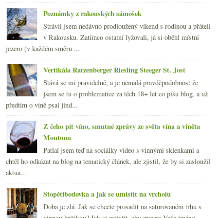
Poznámky z rakouských sámošek
Strávil jsem nedávno prodloužený víkend s rodinou a přáteli
v Rakousku. Zatímco ostatní lyžovali, já si oběhl místní
jezero (v každém směru ...
Vertikála Ratzenberger Riesling Steeger St. Jost
Stává se mi pravidelně, a je nemalá pravděpodobnost že
jsem se tu o problematice za těch 18+ let co píšu blog, a už
předtím o víně psal jind...
Z čeho pít víno, smutné zprávy ze světa vína a viněta
Moutonu
Patlal jsem teď na sociálky video s vinnými sklenkami a
chtěl ho odkázat na blog na tematický článek, ale zjistil, že by si zasloužil
aktua...
Stopětibodovka a jak se umístit na vrcholu
Doba je zlá. Jak se chcete prosadit na saturovaném trhu s
vinnou kritikou? Jak si zajistit, aby zrovna Vaše jméno,