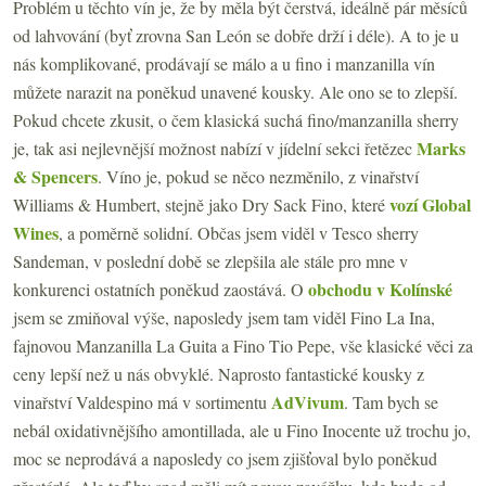
Problém u těchto vín je, že by měla být čerstvá, ideálně pár měsíců
od lahvování (byť zrovna San León se dobře drží i déle). A to je u
nás komplikované, prodávají se málo a u fino i manzanilla vín
můžete narazit na poněkud unavené kousky. Ale ono se to zlepší.
Pokud chcete zkusit, o čem klasická suchá fino/manzanilla sherry
Marks
je, tak asi nejlevnější možnost nabízí v jídelní sekci řetězec
& Spencers
. Víno je, pokud se něco nezměnilo, z vinařství
vozí Global
Williams & Humbert, stejně jako Dry Sack Fino, které
Wines
, a poměrně solidní. Občas jsem viděl v Tesco sherry
Sandeman, v poslední době se zlepšila ale stále pro mne v
obchodu v Kolínské
konkurenci ostatních poněkud zaostává. O
jsem se zmiňoval výše, naposledy jsem tam viděl Fino La Ina,
fajnovou Manzanilla La Guita a Fino Tio Pepe, vše klasické věci za
ceny lepší než u nás obvyklé.
Naprosto fantastické kousky z
AdVivum
vinařství Valdespino má v sortimentu
. Tam bych se
nebál oxidativnějšího amontillada, ale u Fino Inocente už trochu jo,
moc se neprodává a naposledy co jsem zjišťoval bylo poněkud