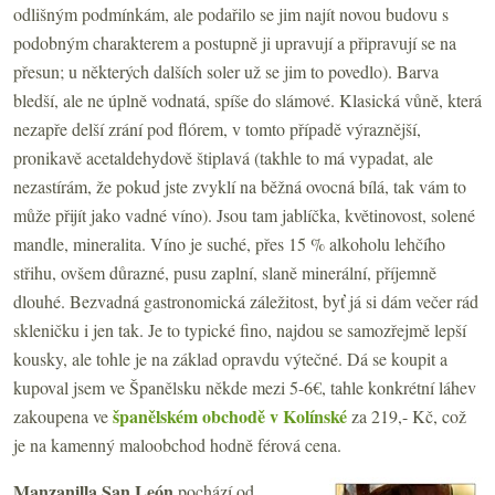
odlišným podmínkám, ale podařilo se jim najít novou budovu s
podobným charakterem a postupně ji upravují a připravují se na
přesun; u některých dalších soler už se jim to povedlo). Barva
bledší, ale ne úplně vodnatá, spíše do slámové. Klasická vůně, která
nezapře delší zrání pod flórem, v tomto případě výraznější,
pronikavě acetaldehydově štiplavá (takhle to má vypadat, ale
nezastírám, že pokud jste zvyklí na běžná ovocná bílá, tak vám to
může přijít jako vadné víno). Jsou tam jablíčka, květinovost, solené
mandle, mineralita. Víno je suché, přes 15 % alkoholu lehčího
střihu, ovšem důrazné, pusu zaplní, slaně minerální, příjemně
dlouhé. Bezvadná gastronomická záležitost, byť já si dám večer rád
skleničku i jen tak. Je to typické fino, najdou se samozřejmě lepší
kousky, ale tohle je na základ opravdu výtečné. Dá se koupit a
kupoval jsem ve Španělsku někde mezi 5-6€, tahle konkrétní láhev
španělském obchodě v Kolínské
zakoupena ve
za 219,- Kč, což
je na kamenný maloobchod hodně férová cena.
Manzanilla San León
pochází od