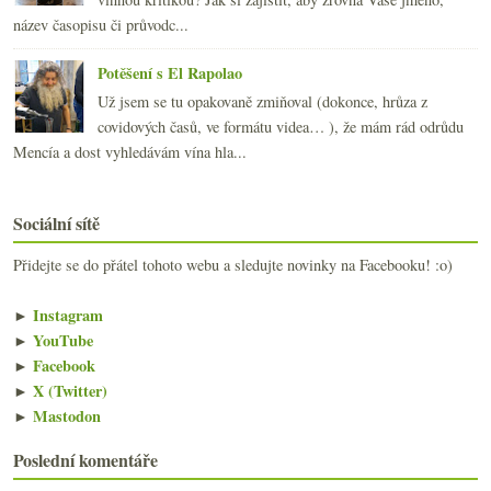
název časopisu či průvodc...
Potěšení s El Rapolao
Už jsem se tu opakovaně zmiňoval (dokonce, hrůza z
covidových časů, ve formátu videa… ), že mám rád odrůdu
Mencía a dost vyhledávám vína hla...
Sociální sítě
Přidejte se do přátel tohoto webu a sledujte novinky na Facebooku! :o)
►
Instagram
►
YouTube
►
Facebook
►
X (Twitter)
►
Mastodon
Poslední komentáře