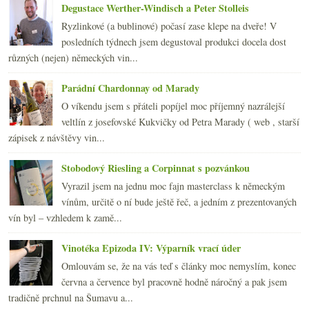
2011
(252)
►
Degustace Werther-Windisch a Peter Stolleis
2010
(249)
►
Ryzlinkové (a bublinové) počasí zase klepe na dveře! V
2009
(249)
►
posledních týdnech jsem degustoval produkci docela dost
2008
(270)
►
různých (nejen) německých vin...
2007
(108)
►
Parádní Chardonnay od Marady
O víkendu jsem s přáteli popíjel moc příjemný nazrálejší
veltlín z josefovské Kukvičky od Petra Marady ( web , starší
zápisek z návštěvy vin...
Stobodový Riesling a Corpinnat s pozvánkou
Vyrazil jsem na jednu moc fajn masterclass k německým
vínům, určitě o ní bude ještě řeč, a jedním z prezentovaných
vín byl – vzhledem k zamě...
Vinotéka Epizoda IV: Výparník vrací úder
Omlouvám se, že na vás teď s články moc nemyslím, konec
června a července byl pracovně hodně náročný a pak jsem
tradičně prchnul na Šumavu a...