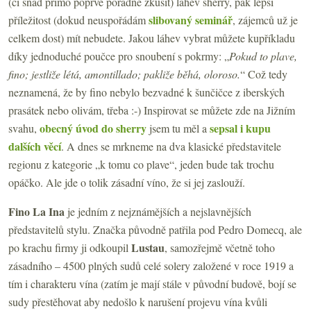
(či snad přímo poprvé pořádně zkusit) láhev sherry, pak lepší
slibovaný seminář
příležitost (dokud neuspořádám
, zájemců už je
celkem dost) mít nebudete. Jakou láhev vybrat můžete kupříkladu
díky jednoduché poučce pro snoubení s pokrmy: „
Pokud to plave,
fino; jestliže létá, amontillado; pakliže běhá, oloroso.
“ Což tedy
neznamená, že by fino nebylo bezvadné k šunčičce z iberských
prasátek nebo olivám, třeba :-) Inspirovat se můžete zde na Jižním
obecný úvod do sherry
sepsal i kupu
svahu,
jsem tu měl a
dalších věcí
. A dnes se mrkneme na dva klasické představitele
regionu z kategorie „k tomu co plave“, jeden bude tak trochu
opáčko. Ale jde o tolik zásadní víno, že si jej zaslouží.
Fino La Ina
je jedním z nejznámějších a nejslavnějších
představitelů stylu. Značka původně patřila pod Pedro Domecq, ale
Lustau
po krachu firmy ji odkoupil
, samozřejmě včetně toho
zásadního – 4500 plných sudů celé solery založené v roce 1919 a
tím i charakteru vína (zatím je mají stále v původní budově, bojí se
sudy přestěhovat aby nedošlo k narušení projevu vína kvůli