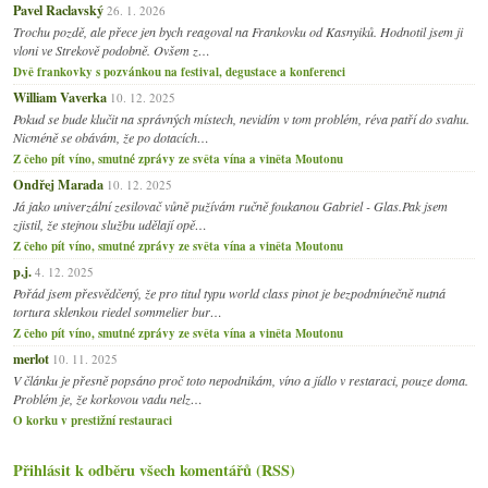
Pavel Raclavský
26. 1. 2026
Trochu pozdě, ale přece jen bych reagoval na Frankovku od Kasnyiků. Hodnotil jsem ji
vloni ve Strekově podobně. Ovšem z…
Dvě frankovky s pozvánkou na festival, degustace a konferenci
William Vaverka
10. 12. 2025
Pokud se bude klučit na správných místech, nevidím v tom problém, réva patří do svahu.
Nicméně se obávám, že po dotacích…
Z čeho pít víno, smutné zprávy ze světa vína a viněta Moutonu
Ondřej Marada
10. 12. 2025
Já jako univerzální zesilovač vůně pužívám ručně foukanou Gabriel - Glas.Pak jsem
zjistil, že stejnou službu udělají opě…
Z čeho pít víno, smutné zprávy ze světa vína a viněta Moutonu
p.j.
4. 12. 2025
Pořád jsem přesvědčený, že pro titul typu world class pinot je bezpodmínečně nutná
tortura sklenkou riedel sommelier bur…
Z čeho pít víno, smutné zprávy ze světa vína a viněta Moutonu
merlot
10. 11. 2025
V článku je přesně popsáno proč toto nepodnikám, víno a jídlo v restaraci, pouze doma.
Problém je, že korkovou vadu nelz…
O korku v prestižní restauraci
Přihlásit k odběru všech komentářů (RSS)