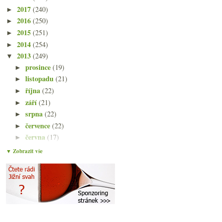
2017
(240)
►
2016
(250)
►
2015
(251)
►
2014
(254)
►
2013
(249)
▼
prosince
(19)
►
listopadu
(21)
►
října
(22)
►
září
(21)
►
srpna
(22)
►
července
(22)
►
června
(17)
►
května
(21)
▼
▼ Zobrazit vše
Mafiánům nedoporučované Nero d’Avola
Pokrok nezastavíš s družstevním sylvánem
Franz Hirtzberger a parádní bílá z Wachau
Feldmaršálek Müller-Thurgau
Poznámky z deštivého víkendu & Rovenius
Kvasinky z vousů, jiná vína, krupobití, pomalý en ...