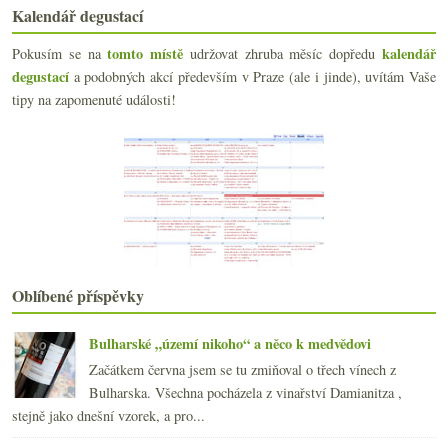
Opera ve sklence Champagne Krug
Kalendář degustací
První narozeniny Veltlínu
Světový (tý)den sherry & kde koupit fino
tomto místě
kalendář
Pokusím se na
udržovat zhruba měsíc dopředu
O úžasu nad akátovými ryzlinky
degustací
a podobných akcí především v Praze (ale i jinde), uvítám Vaše
Rakouský Zweigelt, Sauvignon-Sémillon z Bordeaux, ...
tipy na zapomenuté události!
International Wine Show nejen se Slovinskem
Hodnocení vína je hovadina
Bubliny na lepší paměť
Lepší varianta vína s nejlepším poměrem ceny ke kv...
Utíká to rychle s RP a křečkem
Šestice vín od Petra Kočaříka ročníku 2011
Dva ryzlinky a šardonka z Valtické od Reistenu
Sherry, Manzanilla a Montilla s lahví muškátu
Nový Vinograf & proč se stát sommeliérem
Oblíbené příspěvky
Chřest, holandská omáčka a Champagne kurz
dubna
(21)
►
Bulharské „území nikoho“ a něco k medvědovi
března
(21)
►
Začátkem června jsem se tu zmiňoval o třech vínech z
února
(20)
►
Bulharska. Všechna pocházela z vinařství Damianitza ,
ledna
(22)
►
stejně jako dnešní vzorek, a pro...
2012
(254)
►