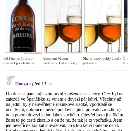
Od Fino po Oloroso –
Snoubení během
Sherry aneb rychlý úvod k
Čtyři
dvanáct podob sherry
světového týdne sherry
jedněm z
léto
nejzajímavějších vín
světa