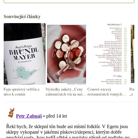
Související články
Fajn sprašový veltlín a
Výsledky ankety „Ceny
Cenové excesy
Poměr
něco k cenám
zahraničních vín na našem
restauračních vinných
„z M
trhu“
lístků