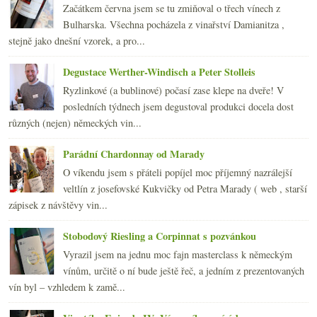
března
(23)
►
Začátkem června jsem se tu zmiňoval o třech vínech z
února
(21)
►
Bulharska. Všechna pocházela z vinařství Damianitza ,
ledna
(23)
►
stejně jako dnešní vzorek, a pro...
2011
(252)
►
2010
(249)
Degustace Werther-Windisch a Peter Stolleis
►
2009
(249)
►
Ryzlinkové (a bublinové) počasí zase klepe na dveře! V
2008
(270)
►
posledních týdnech jsem degustoval produkci docela dost
2007
(108)
►
různých (nejen) německých vin...
Parádní Chardonnay od Marady
O víkendu jsem s přáteli popíjel moc příjemný nazrálejší
veltlín z josefovské Kukvičky od Petra Marady ( web , starší
zápisek z návštěvy vin...
Stobodový Riesling a Corpinnat s pozvánkou
Vyrazil jsem na jednu moc fajn masterclass k německým
vínům, určitě o ní bude ještě řeč, a jedním z prezentovaných
vín byl – vzhledem k zamě...