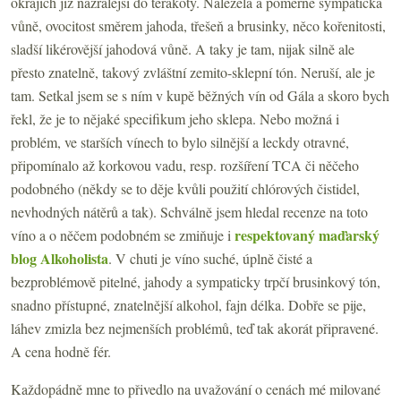
okrajích již nazrálejší do terakoty. Naleželá a poměrně sympatická
vůně, ovocitost směrem jahoda, třešeň a brusinky, něco kořenitosti,
sladší likérovější jahodová vůně. A taky je tam, nijak silně ale
přesto znatelně, takový zvláštní zemito-sklepní tón. Neruší, ale je
tam. Setkal jsem se s ním v kupě běžných vín od Gála a skoro bych
řekl, že je to nějaké specifikum jeho sklepa. Nebo možná i
problém, ve starších vínech to bylo silnější a leckdy otravné,
připomínalo až korkovou vadu, resp. rozšíření TCA či něčeho
podobného (někdy se to děje kvůli použití chlórových čistidel,
nevhodných nátěrů a tak). Schválně jsem hledal recenze na toto
respektovaný maďarský
víno a o něčem podobném se zmiňuje i
blog Alkoholista
. V chuti je víno suché, úplně čisté a
bezproblémově pitelné, jahody a sympaticky trpčí brusinkový tón,
snadno přístupné, znatelnější alkohol, fajn délka. Dobře se pije,
láhev zmizla bez nejmenších problémů, teď tak akorát připravené.
A cena hodně fér.
Každopádně mne to přivedlo na uvažování o cenách mé milované