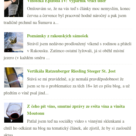
Vinotéka Epizoda IV: Výparník vrací úder
Omlouvám se, že na vás teď s články moc nemyslím, konec
června a července byl pracovně hodně náročný a pak jsem
tradičně prchnul na Šumavu a...
Poznámky z rakouských sámošek
Strávil jsem nedávno prodloužený víkend s rodinou a přáteli
v Rakousku. Zatímco ostatní lyžovali, já si oběhl místní
jezero (v každém směru ...
Vertikála Ratzenberger Riesling Steeger St. Jost
Stává se mi pravidelně, a je nemalá pravděpodobnost že
jsem se tu o problematice za těch 18+ let co píšu blog, a už
předtím o víně psal jind...
Z čeho pít víno, smutné zprávy ze světa vína a viněta
Moutonu
Patlal jsem teď na sociálky video s vinnými sklenkami a
chtěl ho odkázat na blog na tematický článek, ale zjistil, že by si zasloužil
aktua...