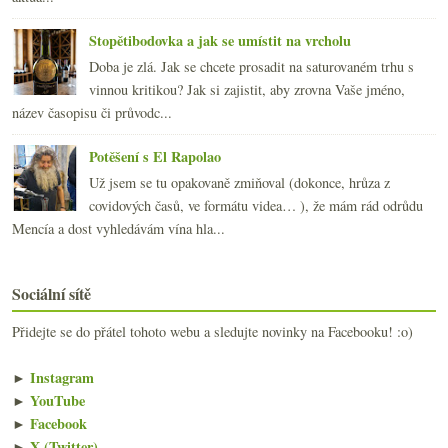
Stopětibodovka a jak se umístit na vrcholu
Doba je zlá. Jak se chcete prosadit na saturovaném trhu s
vinnou kritikou? Jak si zajistit, aby zrovna Vaše jméno,
název časopisu či průvodc...
Potěšení s El Rapolao
Už jsem se tu opakovaně zmiňoval (dokonce, hrůza z
covidových časů, ve formátu videa… ), že mám rád odrůdu
Mencía a dost vyhledávám vína hla...
Sociální sítě
Přidejte se do přátel tohoto webu a sledujte novinky na Facebooku! :o)
►
Instagram
►
YouTube
►
Facebook
►
X (Twitter)