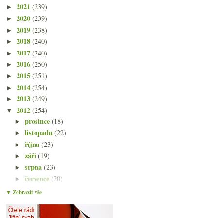
2021
(239)
►
2020
(239)
►
2019
(238)
►
2018
(240)
►
2017
(240)
►
2016
(250)
►
2015
(251)
►
2014
(254)
►
2013
(249)
►
2012
(254)
▼
prosince
(18)
►
listopadu
(22)
►
října
(23)
►
září
(19)
►
srpna
(23)
►
července
(20)
►
června
(21)
►
▼ Zobrazit vše
května
(21)
►
dubna
(20)
▼