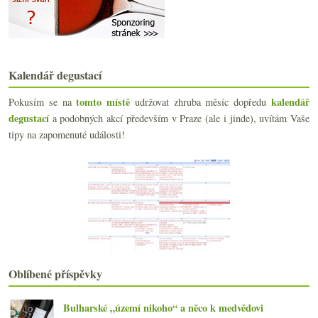
Vinné a pivní osvěžení do letních veder
Základní pinot od Gála a téma cen
Výsledky ankety „Bordeaux 2011 En Primeur“
Na Jižním svahu se urodilo
Podezřelá láhev skvělé sherry a zajímavá sidra
Kalendář degustací
Neviditelná klaustrofobní degustace
Svérázná vína z Jury v různých podobách
tomto místě
kalendář
Pokusím se na
udržovat zhruba měsíc dopředu
Anglie versus Francie, tentokrát šumivě
degustací
a podobných akcí především v Praze (ale i jinde), uvítám Vaše
Úplně normální bílé z Jerezu
tipy na zapomenuté události!
Operace Chlazené lahve
Degustace Bordeaux En Primeur 2011
Vinařství roku, daň, biobludný balvan, vesmírná wh...
Pustý ostrov s výběrem lahví, knih a hudby
Velikonoční vinná potěšení třech barev
Výsledky ankety „Průvodce Michelin při hledání res...
Grand Cru, Xantho & Pivo a párek
Bordeaux starých výsadeb & den Malbecu
Nejlepší víno z výletu do Burgundska
Oblíbené příspěvky
Jura zběžně v několika fotografiích
Zweigelt od Mádla a pár drobností
Bulharské „území nikoho“ a něco k medvědovi