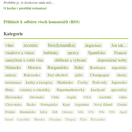
Problém je, že korkovou vadu nelz…
O korku v prestižní restauraci
Přihlásit k odběru všech komentářů (RSS)
Kategorie
víno
recenze
bio(dynamika)
degustace
Jen tak...
vinařství a vinice
bublinky
zprávy
Španělsko
Francie
zamyšlení o světě vína
oblíbené a vybrané
doporučené weby
Německo
Morava
Burgundsko
Itálie
Bordeaux
reportáže
ankety
Rakousko
Jiný alkohol
jídlo
Champagne
sherry
restaurace
knihy a časopisy
Maďarsko
Čechy
Podvody
Japonsko
filmy
vinárny a vinotéky
Supermarketovky
kuchyně
speciality
Slovensko
Slovinsko
Chile
Anglie
USA
Austrálie
video
Chorvatsko
Řecko
Portugalsko
Kypr
Argentina
Nový Zéland
Gruzie
Polsko
Rumunsko
káva
JAR
Odrůdy
84b
87b
90b
92b
Apríl
Izrael
Lotyšsko
Mexiko
Ukrajina
Urugay
Čína
Švýcarsko