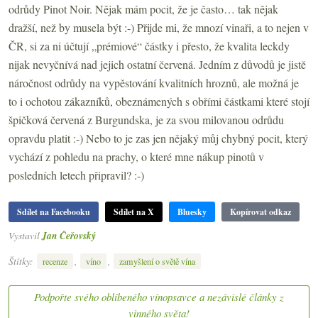
odrůdy Pinot Noir. Nějak mám pocit, že je často… tak nějak
dražší, než by musela být :-) Přijde mi, že mnozí vinaři, a to nejen v
ČR, si za ni účtují „prémiové“ částky i přesto, že kvalita leckdy
nijak nevyčnívá nad jejich ostatní červená. Jedním z důvodů je jistě
náročnost odrůdy na vypěstování kvalitních hroznů, ale možná je
to i ochotou zákazníků, obeznámených s obřími částkami které stojí
špičková červená z Burgundska, je za svou milovanou odrůdu
opravdu platit :-) Nebo to je zas jen nějaký můj chybný pocit, který
vychází z pohledu na prachy, o které mne nákup pinotů v
posledních letech připravil? :-)
Sdílet na Facebooku
Sdílet na X
Bluesky
Kopírovat odkaz
Vystavil
Jan Čeřovský
Štítky:
,
,
recenze
víno
zamyšlení o světě vína
Podpořte svého oblíbeného vínopsavce a nezávislé články z
vinného světa!