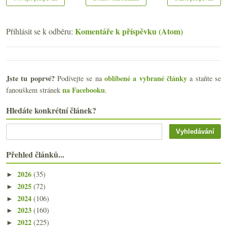
Komentáře k příspěvku (Atom)
Přihlásit se k odběru:
Jste tu poprvé?
oblíbené a vybrané články
Podívejte se na
a staňte se
na Facebooku
fanouškem stránek
.
Hledáte konkrétní článek?
Přehled článků...
2026
(35)
►
2025
(72)
►
2024
(106)
►
2023
(160)
►
2022
(225)
►