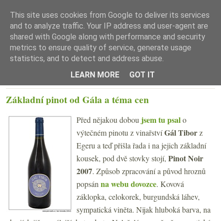
This site uses cookies from Google to deliver its services
and to analyze traffic. Your IP address and user-agent are
shared with Google along with performance and security
metrics to ensure quality of service, generate usage
statistics, and to detect and address abuse.
☰ Menu
LEARN MORE
GOT IT
PÁTEK 27. DUBNA 2012
Základní pinot od Gála a téma cen
jsem tu psal
Před nějakou dobou
o
Gál Tibor
výtečném pinotu z vinařství
z
Egeru a teď přišla řada i na jejich základní
Pinot Noir
kousek, pod dvě stovky stojí,
2007
. Způsob zpracování a původ hroznů
na webu dovozce
popsán
. Kovová
záklopka, celokorek, burgundská láhev,
sympatická viněta. Nijak hluboká barva, na