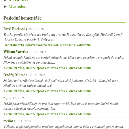
►
Mastodon
Poslední komentáře
Pavel Raclavský
26. 1. 2026
Trochu pozdě, ale přece jen bych reagoval na Frankovku od Kasnyiků. Hodnotil jsem ji
vloni ve Strekově podobně. Ovšem z…
Dvě frankovky s pozvánkou na festival, degustace a konferenci
William Vaverka
10. 12. 2025
Pokud se bude klučit na správných místech, nevidím v tom problém, réva patří do svahu.
Nicméně se obávám, že po dotacích…
Z čeho pít víno, smutné zprávy ze světa vína a viněta Moutonu
Ondřej Marada
10. 12. 2025
Já jako univerzální zesilovač vůně pužívám ručně foukanou Gabriel - Glas.Pak jsem
zjistil, že stejnou službu udělají opě…
Z čeho pít víno, smutné zprávy ze světa vína a viněta Moutonu
p.j.
4. 12. 2025
Pořád jsem přesvědčený, že pro titul typu world class pinot je bezpodmínečně nutná
tortura sklenkou riedel sommelier bur…
Z čeho pít víno, smutné zprávy ze světa vína a viněta Moutonu
merlot
10. 11. 2025
V článku je přesně popsáno proč toto nepodnikám, víno a jídlo v restaraci, pouze doma.