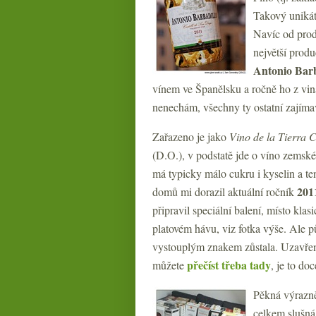
Takový unikát
Navíc od prod
největší produ
Antonio
Barb
vínem ve Španělsku a ročně ho z vinař
nenechám, všechny ty ostatní zajímavé
Zařazeno je jako
Vino de la Tierra 
(D.O.), v podstatě jde o víno zemské
má typicky málo cukru i kyselin a te
201
domů mi dorazil aktuální ročník
připravil speciální balení, místo kla
platovém hávu, viz fotka výše. Ale 
vystouplým znakem zůstala. Uzavřen
přečíst třeba tady
můžete
, je to do
Pěkná výrazněj
celkem slušná 