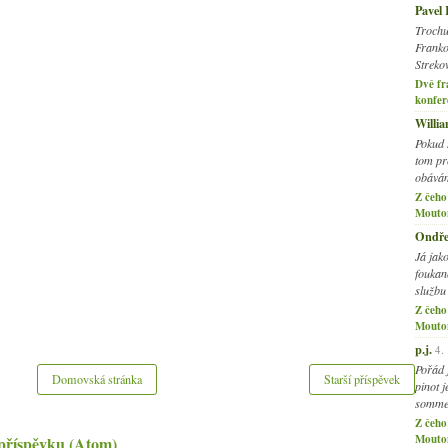
Pavel
2
►
Trochu
2
►
Franko
2
Streko
►
Dvě fr
2
►
konfer
Willi
Pokud 
tom pr
obávám
Z čeho
Mouto
Ondře
Já jak
foukano
službu
Z čeho
Mouto
p.j.
4.
Pořád 
Domovská stránka
Starší příspěvek
pinot 
somme
Z čeho
Mouto
příspěvku (Atom)