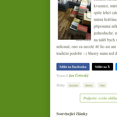
kvasnice, mírn
spíše lehčí (a
mírná hořčina
připomíná něk
jednoduché, n
na talíři bych
nekonal, ono za necelé 4€ ho asi ani
tradiční podobě :-) Sherry mám teď
Sdílet na Facebooku
Sdílet na X
Vystavil
Jan Čeřovský
Štítky:
,
,
recenze
sherry
víno
Podpořte svého oblíbe
Související články