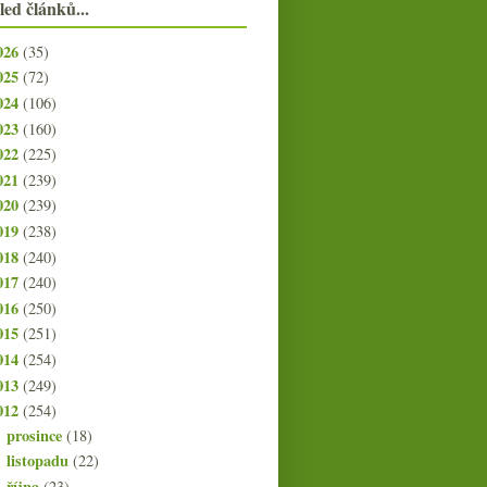
led článků...
026
(35)
025
(72)
024
(106)
023
(160)
022
(225)
021
(239)
020
(239)
019
(238)
018
(240)
017
(240)
016
(250)
015
(251)
014
(254)
013
(249)
012
(254)
prosince
(18)
►
listopadu
(22)
►
října
(23)
►