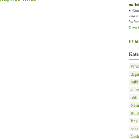
merlot
V člán
víno a 
korkov
O kork
Přihl
Kate
vín
degu
bubl
zamy
oblí
Něm
Bord
Jiný
resta
Čec