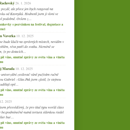
 Raclavský
26. 1. 2026
010
(249)
 pozdě, ale přece jen bych reagoval na
009
(249)
vku od Kasnyiků. Hodnotil jsem ji vloni ve
008
vě podobně. Ovšem z…
(270)
ankovky s pozvánkou na festival, degustace a
007
(108)
enci
am Vaverka
10. 12. 2025
se bude klučit na správných místech, nevidím v
oblém, réva patří do svahu. Nicméně se
, že po dotacích…
 pít víno, smutné zprávy ze světa vína a viněta
nu
j Marada
10. 12. 2025
o univerzální zesilovač vůně pužívám ručně
u Gabriel - Glas.Pak jsem zjistil, že stejnou
 udělají opě…
 pít víno, smutné zprávy ze světa vína a viněta
nu
 12. 2025
jsem přesvědčený, že pro titul typu world class
je bezpodmínečně nutná tortura sklenkou riedel
lier bur…
 pít víno, smutné zprávy ze světa vína a viněta
nu