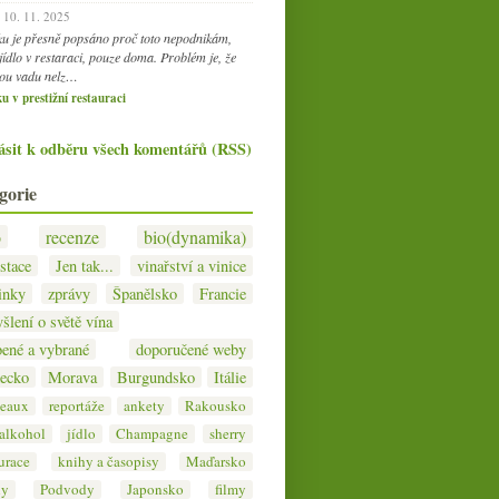
10. 11. 2025
ku je přesně popsáno proč toto nepodnikám,
jídlo v restaraci, pouze doma. Problém je, že
ou vadu nelz…
u v prestižní restauraci
ásit k odběru všech komentářů (RSS)
gorie
o
recenze
bio(dynamika)
stace
Jen tak...
vinařství a vinice
inky
zprávy
Španělsko
Francie
šlení o světě vína
bené a vybrané
doporučené weby
ecko
Morava
Burgundsko
Itálie
eaux
reportáže
ankety
Rakousko
 alkohol
jídlo
Champagne
sherry
urace
knihy a časopisy
Maďarsko
hy
Podvody
Japonsko
filmy