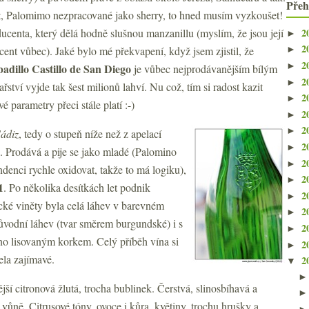
Přeh
, Palomimo nezpracované jako sherry, to hned musím vyzkoušet!
2
ucenta, který dělá hodně slušnou manzanillu (myslím, že jsou její
►
2
cent vůbec). Jaké bylo mé překvapení, když jsem zjistil, že
►
2
►
adillo Castillo de San Diego
je vůbec nejprodávanějším bílým
2
►
ství vyjde tak šest milionů lahví. Nu což, tím si radost kazit
2
►
 parametry přeci stále platí :-)
2
►
2
►
Cádiz
, tedy o stupeň níže než z apelací
2
►
. Prodává a pije se jako mladé (Palomino
2
►
ndenci rychle oxidovat, takže to má logiku),
2
►
1
. Po několika desítkách let podnik
2
►
sické viněty byla celá láhev v barevném
2
►
původní láhev (tvar směrem burgundské) i s
2
►
o lisovaným korkem. Celý příběh vína si
2
►
cela zajímavé.
2
▼
ší citronová žlutá, trocha bublinek. Čerstvá, slinosbíhavá a
vůně. Citrusové tóny, ovoce i kůra, květiny, trochu hrušky a