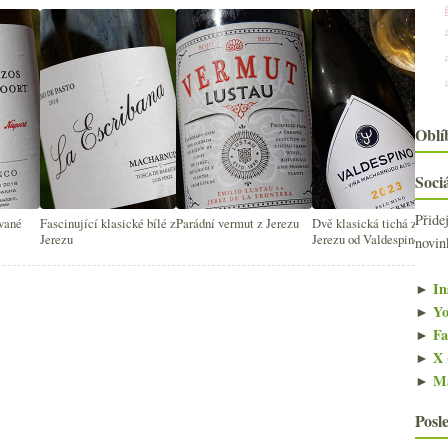
Oblí
Sociá
Přide
ované
Fascinující klasické bílé z
Parádní vermut z Jerezu
Dvě klasická tichá z
Jerezu
Jerezu od Valdespino
novin
►
In
►
Yo
►
Fa
►
X 
►
Ma
Posl
2
►