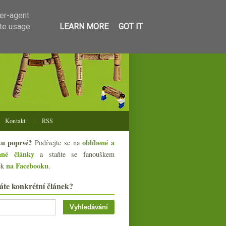
ser-agent
ate usage
LEARN MORE
GOT IT
Kontakt
RSS
tu poprvé?
oblíbené a
Podívejte se na
ané články
a staňte se fanouškem
na Facebooku
ek
.
áte konkrétní článek?