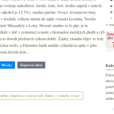
ě evokuje nahořklost. Suché, čisté, živé, trošku zaperlí v ústech,
le alkohol je 12.5%), snadno pitelné. Ovoce, kvasnicové tóny,
 v dochuti, celkem slušná ale nijak výrazná kyselina. Trochu
teré Muscadety z Loiry. Hrozně snadno se to pije, je to
▼ Zobr
ěkde v létě v restauraci u moře s hromadou mořských plodů a ryb
 si to dovedl představit celkem dobře. Žádný zásadní objev se tedy
 čekat nešlo, a Palomino budu nadále vyhledávat spíše v jeho
 doma docela dost…
Kale
Bluesky
Kopírovat odkaz
Poku
měs
podo
jind
ného vínopsavce a nezávislé články z vinného světa!
událo