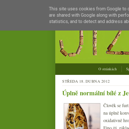
This site uses cookies from Google to de
are shared with Google along with perfo
statistics, and to detect and address ab
O stránkách
S
STŘEDA 18. DUBNA 2012
Úplně normální bílé z J
Člověk se furt
na úplně konve
oxidativně hr
Fino (tj. zákl