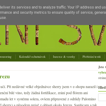
liver its services and to analyze traffic. Your IP address and u
rmance and security metrics to ensure quality of service, gener
use.
ponzoring
Kalendář ochutnávek
Inzerce & vzorky
Přebírání textů
Jste 
vybr
erezu
strán
 učí. Při nedávné velké objednávce sherry jsem v e-shopu narazil i
Hled
nční bílé víno, tedy žádná fortifikace, zrání pod flórem ani
omadu let v systému solera, ovšem připravené z odrůdy Palomino
ad sherry) a původem právě z oblasti okolo Jerezu, Sanlúcaru a tak.