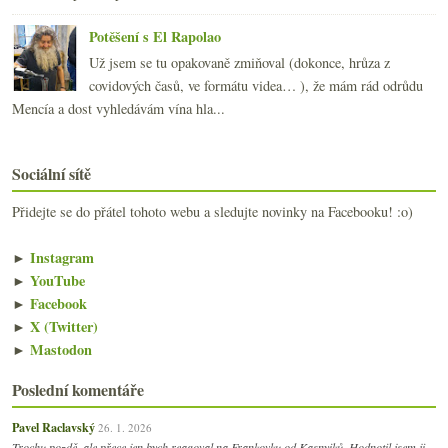
Potěšení s El Rapolao
Už jsem se tu opakovaně zmiňoval (dokonce, hrůza z
covidových časů, ve formátu videa… ), že mám rád odrůdu
Mencía a dost vyhledávám vína hla...
Sociální sítě
Přidejte se do přátel tohoto webu a sledujte novinky na Facebooku! :o)
►
Instagram
►
YouTube
►
Facebook
►
X (Twitter)
►
Mastodon
Poslední komentáře
Pavel Raclavský
26. 1. 2026
Trochu pozdě, ale přece jen bych reagoval na Frankovku od Kasnyiků. Hodnotil jsem ji