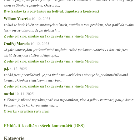
vloni ve Strekově podobně. Ovšem z…
Dvě frankovky s pozvánkou na festival, degustace a konferenci
William Vaverka
10. 12. 2025
Pokud se bude klučit na správných místech, nevidím v tom problém, réva patří do svahu.
Nicméně se obávám, že po dotacích…
Z čeho pít víno, smutné zprávy ze světa vína a viněta Moutonu
Ondřej Marada
10. 12. 2025
Já jako univerzální zesilovač vůně pužívám ručně foukanou Gabriel - Glas.Pak jsem
zjistil, že stejnou službu udělají opě…
Z čeho pít víno, smutné zprávy ze světa vína a viněta Moutonu
p.j.
4. 12. 2025
Pořád jsem přesvědčený, že pro titul typu world class pinot je bezpodmínečně nutná
tortura sklenkou riedel sommelier bur…
Z čeho pít víno, smutné zprávy ze světa vína a viněta Moutonu
merlot
10. 11. 2025
V článku je přesně popsáno proč toto nepodnikám, víno a jídlo v restaraci, pouze doma.
Problém je, že korkovou vadu nelz…
O korku v prestižní restauraci
Přihlásit k odběru všech komentářů (RSS)
Kategorie