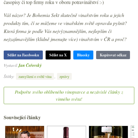
časopisy či top firmy roku v oboru potravinářství :-)
Váš názor? Je Bohemia Sekt skutečně vinařstvím roku a jejich
produkty tím, čí se můžeme ve vinařském světě opravdu pyšnit?
Která firma je podle Vás nejvýznamnějším, nejlepším či
nejzajímavějším (klidně jmenujte více) vinařstvím v ČR a proč?
Sdílet na Facebooku
Sdílet na X
Bluesky
Kopírovat odkaz
Vystavil
Jan Čeřovský
Štítky:
,
zamyšlení o světě vína
zprávy
Podpořte svého oblíbeného vínopsavce a nezávislé články z
vinného světa!
Související články