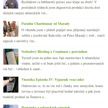
Ryzlinkové (a bublinové) počasí zase klepe na dveře! V
ledna
(21)
►
posledních týdnech jsem degustoval produkci docela dost
2010
(249)
►
různých (nejen) německých vin...
2009
(249)
►
2008
(270)
►
Parádní Chardonnay od Marady
2007
(108)
►
O víkendu jsem s přáteli popíjel moc příjemný nazrálejší
veltlín z josefovské Kukvičky od Petra Marady ( web , starší
zápisek z návštěvy vin...
Stobodový Riesling a Corpinnat s pozvánkou
Vyrazil jsem na jednu moc fajn masterclass k německým
vínům, určitě o ní bude ještě řeč, a jedním z prezentovaných
vín byl – vzhledem k zamě...
Vinotéka Epizoda IV: Výparník vrací úder
Omlouvám se, že na vás teď s články moc nemyslím, konec
června a července byl pracovně hodně náročný a pak jsem
tradičně prchnul na Šumavu a...
Poznámky z rakouských sámošek