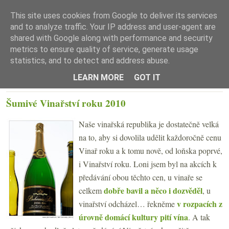
This site uses cookies from Google to deliver its services
and to analyze traffic. Your IP address and user-agent are
shared with Google along with performance and security
metrics to ensure quality of service, generate usage
statistics, and to detect and address abuse.
☰ Menu
LEARN MORE
GOT IT
PÁTEK 25. BŘEZNA 2011
Šumivé Vinařství roku 2010
Naše vinařská republika je dostatečně velká
na to, aby si dovolila udělit každoročně cenu
Vinař roku a k tomu nově, od loňska poprvé,
i Vinařství roku. Loni jsem byl na akcích k
předávání obou těchto cen, u vinaře se
dobře bavil a něco i dozvěděl
celkem
, u
v rozpacích z
vinařství odcházel… řekněme
úrovně domácí kultury pití vína
. A tak