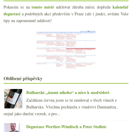
Výsledky fotosoutěže „Sklenka vína v hlavní roli“
tomto místě
kalendář
Pokusím se na
udržovat zhruba měsíc dopředu
Šumivé Vinařství roku 2010
degustací
Hans Czerny nejen ročníku 2010
a podobných akcí především v Praze (ale i jinde), uvítám Vaše
Merlot, Cabernet, Pinot – 3x červená Morava
tipy na zapomenuté události!
Výsledky ankety „Máte speciální chladničku na víno?“
Vinný SCUK s teorií i praxí
Mumm co není pravé šampaňské
Armáda proti vinařům, ženy pijí před sexem, Češi v...
Nejlepší herynek na tržnici a holandské víno
Starší Dobrá vinice – 2003 až 2005 s pár odskoky
Pár fotografií z… ?
Ryzlink je základní potravina!
Třikrát Francie do deseti euro
Oblíbené příspěvky
Certifikovaná voda k vínu?!?
Disney víno a ryzlink z Lídlu
Bulharské „území nikoho“ a něco k medvědovi
Výsledky ankety „Kupujete na doma sudovky / stáčen...
Začátkem června jsem se tu zmiňoval o třech vínech z
Dokonalé Pineau a výborné koňaky Beaulon
Bulharska. Všechna pocházela z vinařství Damianitza ,
Šampaňské hasičák, Češi neznají vinné skleničky, d...
stejně jako dnešní vzorek, a pro...
Národní park a malá i velká bílá z Dobré vinice
„To“ víno aneb legendární znovínský pinot
Degustace Werther-Windisch a Peter Stolleis
února
(20)
►