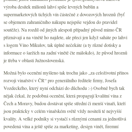
výroba desítek milionů lahví spíše levných bublin a
supermarketových tichých vín částečně z dovozových hroznů (byť
se objemem zahraničního nákupu nejspíše vejdou do pravidel
soutěže). Na rozdíl od jiných alespoň případný původ mimo ČR
přiznávají a na vinětě ho najdete, ale přeci jen když saháte po lahvi
s logem Víno Mikulov, tak úplně nečekáte (a ty různé dotisky a
informace o šaržích na zadní vinětě čte málokdo), že původ hroznů
je třeba v oblasti Južnoslovenská.
Možná bylo ocenění myšleno tak trochu jako „za celoživotní přínos
rozvoji vinařství v ČR“ pro generálního ředitele firmy, Josefa
Vozdeckého, který nyní odchází do důchodu :-) Osobně bych tak
nějak čekal, že podobná ocenění, která propagují kvalitní vína z
Čech a Moravy, budou dostávat spíše střední či menší vinaři, kteří
jsou prakticky v celém vinařském světě vždy nositeli té nejvyšší
kvality. A velké podniky si vystačí s různými cenami za jednotlivá
povedená vína a ještě spíše za marketing, design vinět, firemní