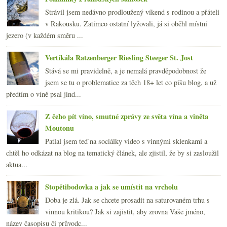
Strávil jsem nedávno prodloužený víkend s rodinou a přáteli
v Rakousku. Zatímco ostatní lyžovali, já si oběhl místní
jezero (v každém směru ...
Vertikála Ratzenberger Riesling Steeger St. Jost
Stává se mi pravidelně, a je nemalá pravděpodobnost že
jsem se tu o problematice za těch 18+ let co píšu blog, a už
předtím o víně psal jind...
Z čeho pít víno, smutné zprávy ze světa vína a viněta
Moutonu
Patlal jsem teď na sociálky video s vinnými sklenkami a
chtěl ho odkázat na blog na tematický článek, ale zjistil, že by si zasloužil
aktua...
Stopětibodovka a jak se umístit na vrcholu
Doba je zlá. Jak se chcete prosadit na saturovaném trhu s
vinnou kritikou? Jak si zajistit, aby zrovna Vaše jméno,
název časopisu či průvodc...