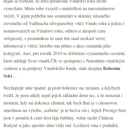
nějak se rozhodl, že letos předávání Vinařství roku určitě
vynechám. Místo toho vyrazil s manželkou na narozeninovou
večeři. V jejím průběhu nás sommeliér u sklenky úžasného
červeného od Valihracha (dvojnásobný vítěz Vinaře roku a jeden z
nominovaných na Vinařství roku, odnesl si alespoň cenu
veřejnosti), s poznámkou že nám tím snad nezkazí večer,
informoval o vítězi, kterého mu přímo z akce oznámila jeho
kolegyně. Ano, pro ročník 2010 se držitelem významného ocenění,
které uděluje Svaz vinařů ČR ve spolupráci s Národním vinařským
Bohemia
centrem a za podpory Vinařského fondu, stala skupina
Sekt
…
Nechápejte mne špatně, já proti bohémce nic nemám, a kdybych
tvrdil, že jsem nikdy nepil jejich základní demi sec, a že nenastal i
moment, kdy mi dokonce chutnal, tak bych lhal (a s citronovou
zmrzlinou na výrobu „sorbetu“ je to bezva věc). Jejich Prestige brut
jsou v poměru k ceně dost fajn bubliny, velmi suché Château
Radyně si jako aperitiv dám vždy rád. Leckterá vína z podniků,