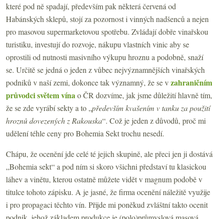
které pod ně spadají, především pak některá červená od
Habánských sklepů, stojí za pozornost i vinných nadšenců a nejen
pro masovou supermarketovou spotřebu. Zvládají dobře vinařskou
turistiku, investují do rozvoje, nákupu vlastních vinic aby se
oprostili od nutnosti masivního výkupu hroznu a podobně, snaží
se. Určitě se jedná o jeden z vůbec nejvýznamnějších vinařských
zahraničním
podniků v naší zemi, dokonce tak významný, že se v
průvodci světem vína
o ČR dozvíme, jak jsme důležití hlavně tím,
že se zde vyrábí sekty a to „
především kvašením v tanku za použití
hroznů dovezených z Rakouska
“. Což je jeden z důvodů, proč mi
udělení téhle ceny pro Bohemia Sekt trochu nesedí.
Chápu, že ocenění jde celé té jejich skupině, ale přeci jen ji dostává
„Bohemia sekt“ a pod ním si skoro všichni představí tu klasickou
láhev a vinětu, kterou ostatně můžete vidět v magnum podobě v
titulce tohoto zápisku. A je jasné, že firma ocenění náležitě využije
i pro propagaci těchto vín. Přijde mi poněkud zvláštní takto ocenit
podnik, jehož základem produkce je (polo)průmyslová masová