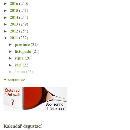
2016
(250)
►
2015
(251)
►
2014
(254)
►
2013
(249)
►
2012
(254)
►
2011
(252)
▼
prosince
(21)
►
listopadu
(21)
►
října
(20)
►
září
(22)
►
srpna
(23)
►
července
(15)
►
▼ Zobrazit vše
června
(23)
►
května
(23)
►
dubna
(20)
►
března
(23)
▼
Dění okolo Bordeaux 2010, mladý Blason d’Issan a s...
Cabernet Franc od Jožky Valihracha
Dvě levná čerstvá bílá z Gaskoňska
Kalendář degustací