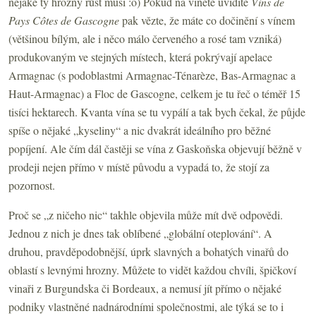
nějaké ty hrozny růst musí :o) Pokud na vinětě uvidíte
Vins de
Pays Côtes de Gascogne
pak vězte, že máte co dočinění s vínem
(většinou bílým, ale i něco málo červeného a rosé tam vzniká)
produkovaným ve stejných místech, která pokrývají apelace
Armagnac (s podoblastmi Armagnac-Ténarèze, Bas-Armagnac a
Haut-Armagnac) a Floc de Gascogne, celkem je tu řeč o téměř 15
tisíci hektarech. Kvanta vína se tu vypálí a tak bych čekal, že půjde
spíše o nějaké „kyseliny“ a nic dvakrát ideálního pro běžné
popíjení. Ale čím dál častěji se vína z Gaskoňska objevují běžně v
prodeji nejen přímo v místě původu a vypadá to, že stojí za
pozornost.
Proč se „z ničeho nic“ takhle objevila může mít dvě odpovědi.
Jednou z nich je dnes tak oblíbené „globální oteplování“. A
druhou, pravděpodobnější, úprk slavných a bohatých vinařů do
oblastí s levnými hrozny. Můžete to vidět každou chvíli, špičkoví
vinaři z Burgundska či Bordeaux, a nemusí jít přímo o nějaké
podniky vlastněné nadnárodními společnostmi, ale týká se to i