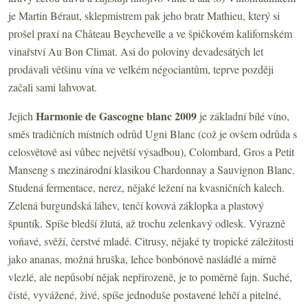
je Martin Béraut, sklepmistrem pak jeho bratr Mathieu, který si
prošel praxí na Château Beychevelle a ve špičkovém kalifornském
vinařství Au Bon Climat. Asi do poloviny devadesátých let
prodávali většinu vína ve velkém négociantům, teprve později
začali sami lahvovat.
Harmonie de Gascogne blanc 2009
Jejich
je základní bílé víno,
směs tradičních místních odrůd Ugni Blanc (což je ovšem odrůda s
celosvětově asi vůbec největší výsadbou), Colombard, Gros a Petit
Manseng s mezinárodní klasikou Chardonnay a Sauvignon Blanc.
Studená fermentace, nerez, nějaké ležení na kvasničních kalech.
Zelená burgundská láhev, tenčí kovová záklopka a plastový
špuntík. Spíše bledší žlutá, až trochu zelenkavý odlesk. Výrazně
voňavé, svěží, čerstvé mladé. Citrusy, nějaké ty tropické záležitosti
jako ananas, možná hruška, lehce bonbónově nasládlé a mírně
vlezlé, ale nepůsobí nějak nepřirozeně, je to poměrně fajn. Suché,
čisté, vyvážené, živé, spíše jednoduše postavené lehčí a pitelné,