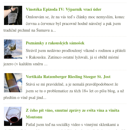
Vinotéka Epizoda IV: Výparník vrací úder
Omlouvám se, že na vás teď s články moc nemyslím, konec
června a července byl pracovně hodně náročný a pak jsem
tradičně prchnul na Šumavu a...
Poznámky z rakouských sámošek
Strávil jsem nedávno prodloužený víkend s rodinou a přáteli
v Rakousku. Zatímco ostatní lyžovali, já si oběhl místní
jezero (v každém směru ...
Vertikála Ratzenberger Riesling Steeger St. Jost
Stává se mi pravidelně, a je nemalá pravděpodobnost že
jsem se tu o problematice za těch 18+ let co píšu blog, a už
předtím o víně psal jind...
Z čeho pít víno, smutné zprávy ze světa vína a viněta
Moutonu
Patlal jsem teď na sociálky video s vinnými sklenkami a