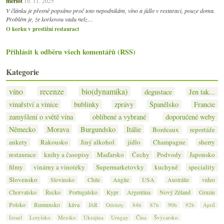
merlot
10. 11. 2025
V článku je přesně popsáno proč toto nepodnikám, víno a jídlo v restaraci, pouze doma.
Problém je, že korkovou vadu nelz…
O korku v prestižní restauraci
Přihlásit k odběru všech komentářů (RSS)
Kategorie
víno
recenze
bio(dynamika)
degustace
Jen tak...
vinařství a vinice
bublinky
zprávy
Španělsko
Francie
zamyšlení o světě vína
oblíbené a vybrané
doporučené weby
Německo
Morava
Burgundsko
Itálie
Bordeaux
reportáže
ankety
Rakousko
Jiný alkohol
jídlo
Champagne
sherry
restaurace
knihy a časopisy
Maďarsko
Čechy
Podvody
Japonsko
filmy
vinárny a vinotéky
Supermarketovky
kuchyně
speciality
Slovensko
Slovinsko
Chile
Anglie
USA
Austrálie
video
Chorvatsko
Řecko
Portugalsko
Kypr
Argentina
Nový Zéland
Gruzie
Polsko
Rumunsko
káva
JAR
Odrůdy
84b
87b
90b
92b
Apríl
Izrael
Lotyšsko
Mexiko
Ukrajina
Urugay
Čína
Švýcarsko