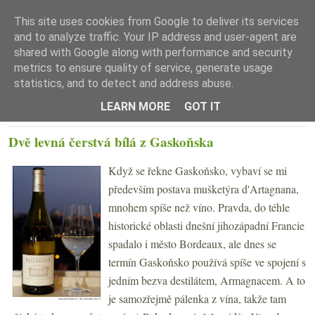
This site uses cookies from Google to deliver its services
and to analyze traffic. Your IP address and user-agent are
shared with Google along with performance and security
metrics to ensure quality of service, generate usage
statistics, and to detect and address abuse.
☰ Menu
LEARN MORE
GOT IT
ÚTERÝ 29. BŘEZNA 2011
Dvě levná čerstvá bílá z Gaskoňska
Když se řekne Gaskoňsko, vybaví se mi
především postava mušketýra d'Artagnana,
mnohem spíše než víno. Pravda, do téhle
historické oblasti dnešní jihozápadní Francie
spadalo i město Bordeaux, ale dnes se
termín Gaskoňsko používá spíše ve spojení s
jedním bezva destilátem, Armagnacem. A to
je samozřejmě pálenka z vína, takže tam