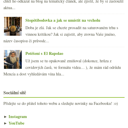
chtěl ho odkázat na blog na tematický článek, ale zjistil, že by si zasloužil
aktua...
Stopětibodovka a jak se umístit na vrcholu
Doba je zlá. Jak se chcete prosadit na saturovaném trhu s
vinnou kritikou? Jak si zajistit, aby zrovna Vaše jméno,
název časopisu či průvodc...
Potěšení s El Rapolao
Už jsem se tu opakovaně zmiňoval (dokonce, hrůza z
covidových časů, ve formátu videa… ), že mám rád odrůdu
Mencía a dost vyhledávám vína hla...
Sociální sítě
Přidejte se do přátel tohoto webu a sledujte novinky na Facebooku! :o)
►
Instagram
►
YouTube