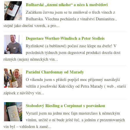
Disney víno a ryzlink z Lídlu
Bulharské „území nikoho“ a něco k medvědovi
Výsledky ankety „Kupujete na doma sudovky / stáčen...
Začátkem června jsem se tu zmiňoval o třech vínech z
Dokonalé Pineau a výborné koňaky Beaulon
Bulharska. Všechna pocházela z vinařství Damianitza ,
Šampaňské hasičák, Češi neznají vinné skleničky, d...
stejně jako dnešní vzorek, a pro...
Národní park a malá i velká bílá z Dobré vinice
„To“ víno aneb legendární znovínský pinot
Degustace Werther-Windisch a Peter Stolleis
února
(20)
►
Ryzlinkové (a bublinové) počasí zase klepe na dveře! V
ledna
(21)
►
posledních týdnech jsem degustoval produkci docela dost
2010
(249)
►
různých (nejen) německých vin...
2009
(249)
►
2008
(270)
►
Parádní Chardonnay od Marady
2007
(108)
►
O víkendu jsem s přáteli popíjel moc příjemný nazrálejší
veltlín z josefovské Kukvičky od Petra Marady ( web , starší
zápisek z návštěvy vin...
Stobodový Riesling a Corpinnat s pozvánkou
Vyrazil jsem na jednu moc fajn masterclass k německým
vínům, určitě o ní bude ještě řeč, a jedním z prezentovaných
vín byl – vzhledem k zamě...