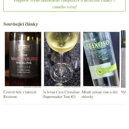
vinného světa!
Související články
Čerstvě bílé v lahvích
3x levná Cava Cristalino
Mladé zelené víno a dvě
Výteč
Reistenu
(Supermarket Tour #2)
růžovky