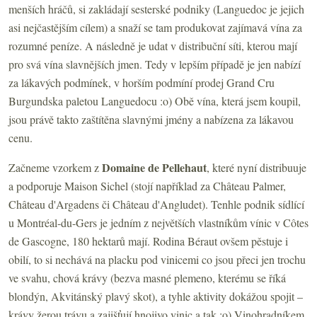
menších hráčů, si zakládají sesterské podniky (Languedoc je jejich
asi nejčastějším cílem) a snaží se tam produkovat zajímavá vína za
rozumné peníze. A následně je udat v distribuční síti, kterou mají
pro svá vína slavnějších jmen. Tedy v lepším případě je jen nabízí
za lákavých podmínek, v horším podmíní prodej Grand Cru
Burgundska paletou Languedocu :o) Obě vína, která jsem koupil,
jsou právě takto zaštítěna slavnými jmény a nabízena za lákavou
cenu.
Domaine de Pellehaut
Začneme vzorkem z
, které nyní distribuuje
a podporuje Maison Sichel (stojí například za Château Palmer,
Château d'Argadens či Château d'Angludet). Tenhle podnik sídlící
u Montréal-du-Gers je jedním z největších vlastníkům vínic v Côtes
de Gascogne, 180 hektarů mají. Rodina Béraut ovšem pěstuje i
obilí, to si nechává na placku pod vinicemi co jsou přeci jen trochu
ve svahu, chová krávy (bezva masné plemeno, kterému se říká
blondýn, Akvitánský plavý skot), a tyhle aktivity dokážou spojit –
krávy žerou trávu a zajišťují hnojivo vinic a tak :o) Vinohradníkem