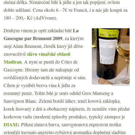
slušná délka. Nenáročné bílé k jídlu a jen tak popíjení, ovšem
dobře udělané. Cena okolo 6 - 7€ ve Francii, i u nás jde koupit za
180 – 200,- Kč (AdVivum).
La
Druhým vínem je opět základní bílé
Gascogne par Brumont 2009
, za kterým
stojí Alain Brumont, člověk který již dříve
slávu vinařské oblasti
znovuoživil
Madiran
. A nyní se pustil do Côtes de
Gascogne. Hrozny tam ale nakupuje od
osvědčených dodavatelů a nepěstuje si sám.
Cílem je vyrábět bezva vína k jídlu za
rozumný peníz. Tohle bílé je směs odrůd Gros Manseng a
Sauvignon Blanc. Zelená bordó láhev, tenčí kovová záklopka,
korek lisovaný z drti a obohacený nápisem, že nemůže vínu předat
korkovou vadu (moderní způsoby produkce, typický zástupce je
DIAM
). Pěkná zlatavá barva, sauvignonová expresivní trošku
zelenější travnato-angrešto-rybízová aromatika doplněná sladším