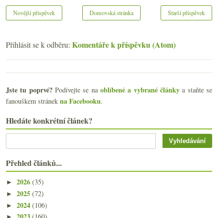
Novější příspěvek
Domovská stránka
Starší příspěvek
Komentáře k příspěvku (Atom)
Přihlásit se k odběru:
Jste tu poprvé?
oblíbené a vybrané články
Podívejte se na
a staňte se
na Facebooku
fanouškem stránek
.
Hledáte konkrétní článek?
Přehled článků...
2026
(35)
►
2025
(72)
►
2024
(106)
►
2023
(160)
►