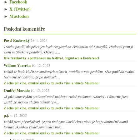
►
Facebook
►
X (Twitter)
►
Mastodon
Poslední komentáře
Pavel Raclavský
26. 1. 2026
Trochu pozdě, ale přece jen bych reagoval na Frankovku od Kasnyiků. Hodnotil jsem ji
vloni ve Strekově podobně. Ovšem z…
Dvě frankovky s pozvánkou na festival, degustace a konferenci
William Vaverka
10. 12. 2025
Pokud se bude klučit na správných místech, nevidím v tom problém, réva patří do svahu.
Nicméně se obávám, že po dotacích…
Z čeho pít víno, smutné zprávy ze světa vína a viněta Moutonu
Ondřej Marada
10. 12. 2025
Já jako univerzální zesilovač vůně pužívám ručně foukanou Gabriel - Glas.Pak jsem
zjistil, že stejnou službu udělají opě…
Z čeho pít víno, smutné zprávy ze světa vína a viněta Moutonu
p.j.
4. 12. 2025
Pořád jsem přesvědčený, že pro titul typu world class pinot je bezpodmínečně nutná
tortura sklenkou riedel sommelier bur…
Z čeho pít víno, smutné zprávy ze světa vína a viněta Moutonu