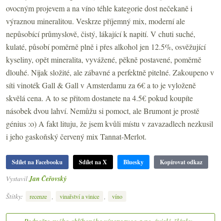
ovocným projevem a na víno téhle kategorie dost nečekaně i
výraznou mineralitou. Veskrze příjemný mix, moderní ale
nepůsobící průmyslově, čistý, lákající k napití. V chuti suché,
kulaté, působí poměrně plně i přes alkohol jen 12.5%, osvěžující
kyseliny, opět mineralita, vyvážené, pěkně postavené, poměrně
dlouhé.
Nijak složité, ale
zábavné a perfektně pitelné. Zakoupeno v
síti vinoték Gall & Gall v Amsterdamu za 6€ a to je vyloženě
skvělá cena. A to se přitom dostanete na 4.5€ pokud koupíte
násobek dvou lahví. Nemůžu si pomoct, ale Brumont je prostě
génius :o) A fakt lituju, že jsem kvůli místu v zavazadlech nezkusil
i jeho gaskoňský červený mix Tannat-Merlot.
Sdílet na Facebooku
Sdílet na X
Bluesky
Kopírovat odkaz
Vystavil
Jan Čeřovský
Štítky:
,
,
recenze
vinařství a vinice
víno
Podpořte svého oblíbeného vínopsavce a nezávislé články z