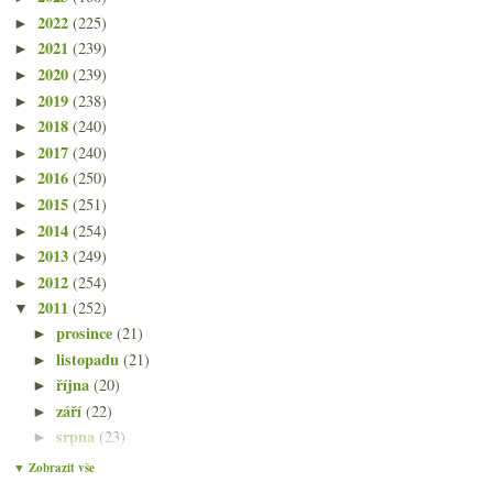
2022
(225)
►
2021
(239)
►
2020
(239)
►
2019
(238)
►
2018
(240)
►
2017
(240)
►
2016
(250)
►
2015
(251)
►
2014
(254)
►
2013
(249)
►
2012
(254)
►
2011
(252)
▼
prosince
(21)
►
listopadu
(21)
►
října
(20)
►
září
(22)
►
srpna
(23)
►
července
(15)
►
▼ Zobrazit vše
června
(23)
►