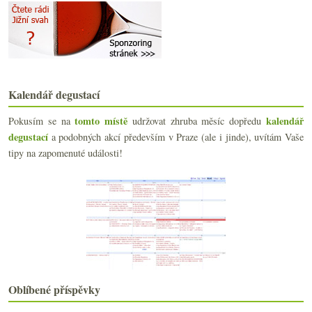
května
(23)
►
dubna
(20)
►
března
(23)
▼
Dění okolo Bordeaux 2010, mladý Blason d’Issan a s...
Cabernet Franc od Jožky Valihracha
Dvě levná čerstvá bílá z Gaskoňska
Kalendář degustací
Výsledky fotosoutěže „Sklenka vína v hlavní roli“
tomto místě
kalendář
Pokusím se na
udržovat zhruba měsíc dopředu
Šumivé Vinařství roku 2010
degustací
Hans Czerny nejen ročníku 2010
a podobných akcí především v Praze (ale i jinde), uvítám Vaše
Merlot, Cabernet, Pinot – 3x červená Morava
tipy na zapomenuté události!
Výsledky ankety „Máte speciální chladničku na víno?“
Vinný SCUK s teorií i praxí
Mumm co není pravé šampaňské
Armáda proti vinařům, ženy pijí před sexem, Češi v...
Nejlepší herynek na tržnici a holandské víno
Starší Dobrá vinice – 2003 až 2005 s pár odskoky
Pár fotografií z… ?
Ryzlink je základní potravina!
Třikrát Francie do deseti euro
Oblíbené příspěvky
Certifikovaná voda k vínu?!?