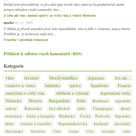
Pořád jsem přesvědčený, že pro titul typu world class pinot je bezpodmínečně nutná
tortura sklenkou riedel sommelier bur…
Z čeho pít víno, smutné zprávy ze světa vína a viněta Moutonu
merlot
10. 11. 2025
V článku je přesně popsáno proč toto nepodnikám, víno a jídlo v restaraci, pouze doma.
Problém je, že korkovou vadu nelz…
O korku v prestižní restauraci
Přihlásit k odběru všech komentářů (RSS)
Kategorie
víno
recenze
bio(dynamika)
degustace
Jen tak...
vinařství a vinice
bublinky
zprávy
Španělsko
Francie
zamyšlení o světě vína
oblíbené a vybrané
doporučené weby
Německo
Morava
Burgundsko
Itálie
Bordeaux
reportáže
ankety
Rakousko
Jiný alkohol
jídlo
Champagne
sherry
restaurace
knihy a časopisy
Maďarsko
Čechy
Podvody
Japonsko
filmy
vinárny a vinotéky
Supermarketovky
kuchyně
speciality
Slovensko
Slovinsko
Chile
Anglie
USA
Austrálie
video