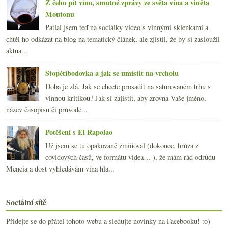
Z čeho pít víno, smutné zprávy ze světa vína a viněta
Moutonu
Patlal jsem teď na sociálky video s vinnými sklenkami a
chtěl ho odkázat na blog na tematický článek, ale zjistil, že by si zasloužil
aktua...
Stopětibodovka a jak se umístit na vrcholu
Doba je zlá. Jak se chcete prosadit na saturovaném trhu s
vinnou kritikou? Jak si zajistit, aby zrovna Vaše jméno,
název časopisu či průvodc...
Potěšení s El Rapolao
Už jsem se tu opakovaně zmiňoval (dokonce, hrůza z
covidových časů, ve formátu videa… ), že mám rád odrůdu
Mencía a dost vyhledávám vína hla...
Sociální sítě
Přidejte se do přátel tohoto webu a sledujte novinky na Facebooku! :o)