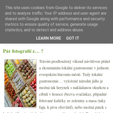
This site uses cookies from Google to deliver its services
and to analyze traffic. Your IP address and user-agent are
shared with Google along with performance and security
metrics to ensure quality of service, generate usage
statistics, and to detect and address abuse.
☰ Menu
LEARN MORE
GOT IT
PONDĚLÍ 14. BŘEZNA 2011
Pár fotografií z… ?
Trávím prodloužený víkend návštěvou přátel
a zkoumáním lokální gastronomie v jednom
evropském hlavním městě. Tedy lokální
gastronomie… vyloženě národní jídlo je
možná tak herynek s nakládanou okurkou a
cibulí v housce (bezva svačinka), případně
fritované kuličky ze zeleniny a masa (taky
fajn, k pivu obzvlášť), nebo možná párek s