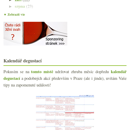
srpna
(23)
►
července
(15)
►
▼ Zobrazit vše
června
(23)
►
května
(23)
►
dubna
(20)
►
března
(23)
▼
Dění okolo Bordeaux 2010, mladý Blason d’Issan a s...
Cabernet Franc od Jožky Valihracha
Dvě levná čerstvá bílá z Gaskoňska
Kalendář degustací
Výsledky fotosoutěže „Sklenka vína v hlavní roli“
tomto místě
kalendář
Pokusím se na
udržovat zhruba měsíc dopředu
Šumivé Vinařství roku 2010
degustací
Hans Czerny nejen ročníku 2010
a podobných akcí především v Praze (ale i jinde), uvítám Vaše
Merlot, Cabernet, Pinot – 3x červená Morava
tipy na zapomenuté události!
Výsledky ankety „Máte speciální chladničku na víno?“
Vinný SCUK s teorií i praxí
Mumm co není pravé šampaňské
Armáda proti vinařům, ženy pijí před sexem, Češi v...
Nejlepší herynek na tržnici a holandské víno
Starší Dobrá vinice – 2003 až 2005 s pár odskoky
Pár fotografií z… ?