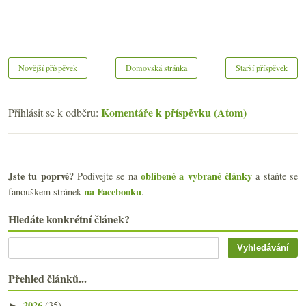
Novější příspěvek
Domovská stránka
Starší příspěvek
Komentáře k příspěvku (Atom)
Přihlásit se k odběru:
Jste tu poprvé?
oblíbené a vybrané články
Podívejte se na
a staňte se
na Facebooku
fanouškem stránek
.
Hledáte konkrétní článek?
Přehled článků...
2026
(35)
►