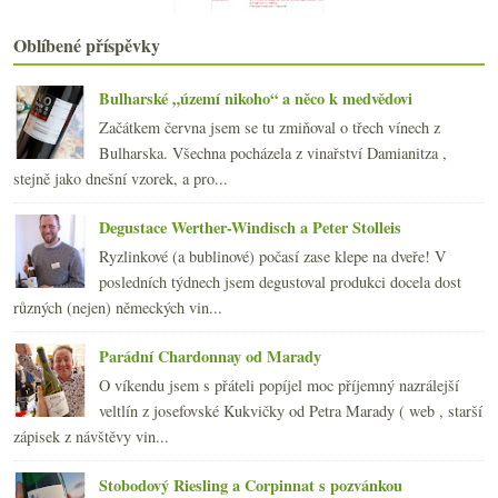
Ryzlink je základní potravina!
Třikrát Francie do deseti euro
Oblíbené příspěvky
Certifikovaná voda k vínu?!?
Disney víno a ryzlink z Lídlu
Bulharské „území nikoho“ a něco k medvědovi
Výsledky ankety „Kupujete na doma sudovky / stáčen...
Začátkem června jsem se tu zmiňoval o třech vínech z
Dokonalé Pineau a výborné koňaky Beaulon
Bulharska. Všechna pocházela z vinařství Damianitza ,
Šampaňské hasičák, Češi neznají vinné skleničky, d...
stejně jako dnešní vzorek, a pro...
Národní park a malá i velká bílá z Dobré vinice
„To“ víno aneb legendární znovínský pinot
Degustace Werther-Windisch a Peter Stolleis
února
(20)
►
Ryzlinkové (a bublinové) počasí zase klepe na dveře! V
ledna
(21)
►
posledních týdnech jsem degustoval produkci docela dost
2010
(249)
►
různých (nejen) německých vin...
2009
(249)
►
2008
(270)
►
Parádní Chardonnay od Marady
2007
(108)
►
O víkendu jsem s přáteli popíjel moc příjemný nazrálejší
veltlín z josefovské Kukvičky od Petra Marady ( web , starší
zápisek z návštěvy vin...
Stobodový Riesling a Corpinnat s pozvánkou