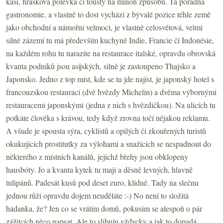
kaší, hrášková polévka či tousty na milion způsobů. Ta pořádná
gastronomie, a vlastně to dost vychází z bývalé pozice téhle země
jako obchodní a námořní velmoci, je vlastně celosvětová, velmi
silné zázemí tu má především kuchyně Indie, Francie či Indonésie,
na každém rohu tu narazíte na restaurace italské, opravdu obrovská
kvanta podniků jsou asijských, silně je zastoupeno Thajsko a
Japonsko. Jedno z top míst, kde se tu jde najíst, je japonský hotel s
francouzskou restaurací (dvě hvězdy Michelin) a dvěma výbornými
restauracemi japonskými (jedna z nich s hvězdičkou). Na ulicích tu
potkáte člověka s krávou, tedy když zrovna točí nějakou reklamu.
A všude je spousta sýra, cyklistů a opilých či zkouřených turistů
okukujících prostitutky za výlohami a snažících se nespadnout do
některého z místních kanálů, jejichž břehy jsou obklopeny
hausbóty. Jo a kvanta kytek tu mají a děsně levných, hlavně
tulipánů. Padesát kusů pod deset euro, klidně. Tady na slečnu
jednou růží opravdu dojem neuděláte :-) No není to složitá
hádanka, že? Jen co se vrátím domů, pokusím se alespoň o pár
zážitcích něco napsat. Ale to slibuju vždycky a jak to dopadá…