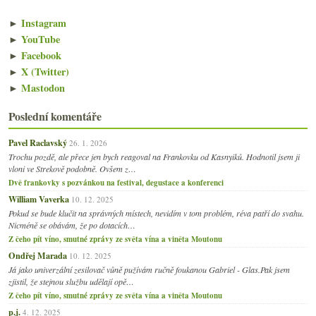
►
Instagram
►
YouTube
►
Facebook
►
X (Twitter)
►
Mastodon
Poslední komentáře
Pavel Raclavský
26. 1. 2026
Trochu pozdě, ale přece jen bych reagoval na Frankovku od Kasnyiků. Hodnotil jsem ji
vloni ve Strekově podobně. Ovšem z…
Dvě frankovky s pozvánkou na festival, degustace a konferenci
William Vaverka
10. 12. 2025
Pokud se bude klučit na správných místech, nevidím v tom problém, réva patří do svahu.
Nicméně se obávám, že po dotacích…
Z čeho pít víno, smutné zprávy ze světa vína a viněta Moutonu
Ondřej Marada
10. 12. 2025
Já jako univerzální zesilovač vůně pužívám ručně foukanou Gabriel - Glas.Pak jsem
zjistil, že stejnou službu udělají opě…
Z čeho pít víno, smutné zprávy ze světa vína a viněta Moutonu
p.j.
4. 12. 2025