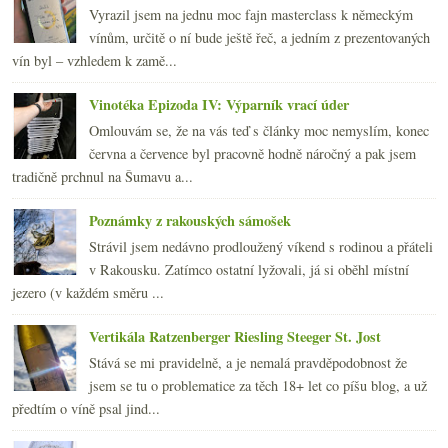
Vyrazil jsem na jednu moc fajn masterclass k německým
vínům, určitě o ní bude ještě řeč, a jedním z prezentovaných
vín byl – vzhledem k zamě...
Vinotéka Epizoda IV: Výparník vrací úder
Omlouvám se, že na vás teď s články moc nemyslím, konec
června a července byl pracovně hodně náročný a pak jsem
tradičně prchnul na Šumavu a...
Poznámky z rakouských sámošek
Strávil jsem nedávno prodloužený víkend s rodinou a přáteli
v Rakousku. Zatímco ostatní lyžovali, já si oběhl místní
jezero (v každém směru ...
Vertikála Ratzenberger Riesling Steeger St. Jost
Stává se mi pravidelně, a je nemalá pravděpodobnost že
jsem se tu o problematice za těch 18+ let co píšu blog, a už
předtím o víně psal jind...