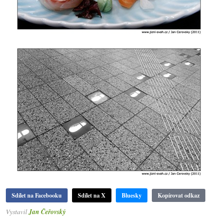
Sdílet na Facebooku
Sdílet na X
Bluesky
Kopírovat odkaz
Vystavil
Jan Čeřovský