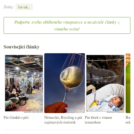
Štítky:
Jen tak...
Podpořte svého oblíbeného vínopsavce a nezávislé články z
vinného světa!
Související články
Pár článků o pití
Německo, Riesling a pár
Pár fotek s vinnou
Burčá
zajímavých statistik
tematikou
rekl