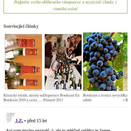
Podpořte svého oblíbeného vínopsavce a nezávislé články z
vinného světa!
Související články
Klasický ročník, názory na
Degustace Bordeaux En
Bordeaux a šestice nových
Katas
Bordeaux 2010 a cesta z
Primeur 2011
odrůd
v Bo
Margaux do Kalifornie