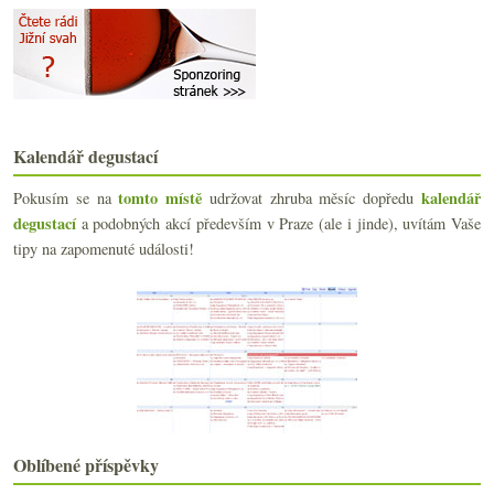
června
(23)
►
května
(23)
►
dubna
(20)
►
března
(23)
▼
Dění okolo Bordeaux 2010, mladý Blason d’Issan a s...
Cabernet Franc od Jožky Valihracha
Dvě levná čerstvá bílá z Gaskoňska
Kalendář degustací
Výsledky fotosoutěže „Sklenka vína v hlavní roli“
tomto místě
kalendář
Pokusím se na
udržovat zhruba měsíc dopředu
Šumivé Vinařství roku 2010
degustací
Hans Czerny nejen ročníku 2010
a podobných akcí především v Praze (ale i jinde), uvítám Vaše
Merlot, Cabernet, Pinot – 3x červená Morava
tipy na zapomenuté události!
Výsledky ankety „Máte speciální chladničku na víno?“
Vinný SCUK s teorií i praxí
Mumm co není pravé šampaňské
Armáda proti vinařům, ženy pijí před sexem, Češi v...
Nejlepší herynek na tržnici a holandské víno
Starší Dobrá vinice – 2003 až 2005 s pár odskoky
Pár fotografií z… ?
Ryzlink je základní potravina!
Třikrát Francie do deseti euro
Oblíbené příspěvky
Certifikovaná voda k vínu?!?