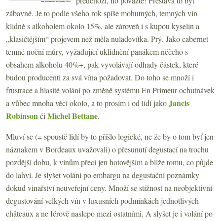
předchozí, no považte! Přestává to být
zábavné. Je to podle všeho rok spíše mohutných, temných vín
klidně s alkoholem okolo 15%, ale zároveň i s kupou kyselin a
„klasičtějším“ projevem než měla nuladevítka. Prý. Jako cabernet
temné noční můry, vyžadující uklidnění panákem něčeho s
obsahem alkoholu 40%+, pak vyvolávají odhady částek, které
budou producenti za svá vína požadovat. Do toho se množí i
frustrace a hlasité volání po změně systému En Primeur ochutnávek
Jancis
a vůbec mnoha věcí okolo, a to prosím i od lidí jako
Robinson
Michel Bettane
či
.
Mluví se (= spoustě lidí by to přišlo logické, ne že by o tom byť jen
náznakem v Bordeaux uvažovali) o přesunutí degustací na trochu
pozdější dobu, k vínům přeci jen hotovějším a blíže tomu, co půjde
do lahví. Je slyšet volání po embargu na degustační poznámky
dokud vinařství neuveřejní ceny. Množí se stížnost na neobjektivní
degustování velkých vín v luxusních podmínkách jednotlivých
châteaux a ne férově naslepo mezi ostatními. A slyšet je i volání po