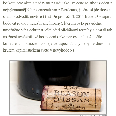
bojkotu celé akce a nadávání na lidi jako „mléčné selátko“ (jeden z
nejvýznamnějších recenzentů vín z Bordeaux, jméno si jde docela
snadno odvodit; nově se i říká, že pro ročník 2011 bude už v srpnu
bodovat rovnou nesesbírané hrozny), kterým bylo pravidelně
umožněno vína ochutnat ještě před oficiálními termíny a dostali tak
možnost uveřejnit své hodnocení dříve než ostatní, což tlačilo
konkurenci hodnocení co nejvíce uspěchat, aby nebyli v dnešním
krutém kapitalistickém světě v nevýhodě :-)