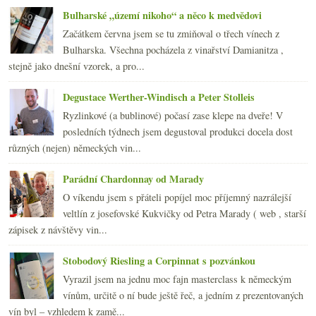
Disney víno a ryzlink z Lídlu
Bulharské „území nikoho“ a něco k medvědovi
Výsledky ankety „Kupujete na doma sudovky / stáčen...
Začátkem června jsem se tu zmiňoval o třech vínech z
Dokonalé Pineau a výborné koňaky Beaulon
Bulharska. Všechna pocházela z vinařství Damianitza ,
Šampaňské hasičák, Češi neznají vinné skleničky, d...
stejně jako dnešní vzorek, a pro...
Národní park a malá i velká bílá z Dobré vinice
„To“ víno aneb legendární znovínský pinot
Degustace Werther-Windisch a Peter Stolleis
února
(20)
►
Ryzlinkové (a bublinové) počasí zase klepe na dveře! V
ledna
(21)
►
posledních týdnech jsem degustoval produkci docela dost
2010
(249)
►
různých (nejen) německých vin...
2009
(249)
►
2008
(270)
►
Parádní Chardonnay od Marady
2007
(108)
►
O víkendu jsem s přáteli popíjel moc příjemný nazrálejší
veltlín z josefovské Kukvičky od Petra Marady ( web , starší
zápisek z návštěvy vin...
Stobodový Riesling a Corpinnat s pozvánkou
Vyrazil jsem na jednu moc fajn masterclass k německým
vínům, určitě o ní bude ještě řeč, a jedním z prezentovaných
vín byl – vzhledem k zamě...