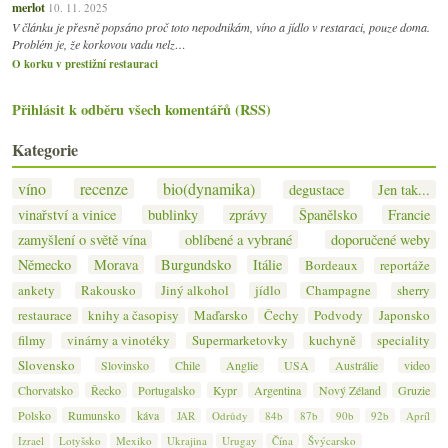
merlot
10. 11. 2025
V článku je přesně popsáno proč toto nepodnikám, víno a jídlo v restaraci, pouze doma.
Problém je, že korkovou vadu nelz…
O korku v prestižní restauraci
Přihlásit k odběru všech komentářů (RSS)
Kategorie
víno
recenze
bio(dynamika)
degustace
Jen tak...
vinařství a vinice
bublinky
zprávy
Španělsko
Francie
zamyšlení o světě vína
oblíbené a vybrané
doporučené weby
Německo
Morava
Burgundsko
Itálie
Bordeaux
reportáže
ankety
Rakousko
Jiný alkohol
jídlo
Champagne
sherry
restaurace
knihy a časopisy
Maďarsko
Čechy
Podvody
Japonsko
filmy
vinárny a vinotéky
Supermarketovky
kuchyně
speciality
Slovensko
Slovinsko
Chile
Anglie
USA
Austrálie
video
Chorvatsko
Řecko
Portugalsko
Kypr
Argentina
Nový Zéland
Gruzie
Polsko
Rumunsko
káva
JAR
Odrůdy
84b
87b
90b
92b
Apríl
Izrael
Lotyšsko
Mexiko
Ukrajina
Urugay
Čína
Švýcarsko