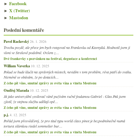
►
Facebook
►
X (Twitter)
►
Mastodon
Poslední komentáře
Pavel Raclavský
26. 1. 2026
Trochu pozdě, ale přece jen bych reagoval na Frankovku od Kasnyiků. Hodnotil jsem ji
vloni ve Strekově podobně. Ovšem z…
Dvě frankovky s pozvánkou na festival, degustace a konferenci
William Vaverka
10. 12. 2025
Pokud se bude klučit na správných místech, nevidím v tom problém, réva patří do svahu.
Nicméně se obávám, že po dotacích…
Z čeho pít víno, smutné zprávy ze světa vína a viněta Moutonu
Ondřej Marada
10. 12. 2025
Já jako univerzální zesilovač vůně pužívám ručně foukanou Gabriel - Glas.Pak jsem
zjistil, že stejnou službu udělají opě…
Z čeho pít víno, smutné zprávy ze světa vína a viněta Moutonu
p.j.
4. 12. 2025
Pořád jsem přesvědčený, že pro titul typu world class pinot je bezpodmínečně nutná
tortura sklenkou riedel sommelier bur…
Z čeho pít víno, smutné zprávy ze světa vína a viněta Moutonu