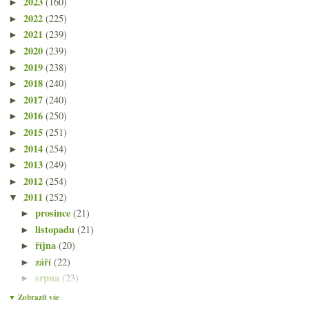
2023
(160)
►
2022
(225)
►
2021
(239)
►
2020
(239)
►
2019
(238)
►
2018
(240)
►
2017
(240)
►
2016
(250)
►
2015
(251)
►
2014
(254)
►
2013
(249)
►
2012
(254)
►
2011
(252)
▼
prosince
(21)
►
listopadu
(21)
►
října
(20)
►
září
(22)
►
srpna
(23)
►
července
(15)
►
▼ Zobrazit vše