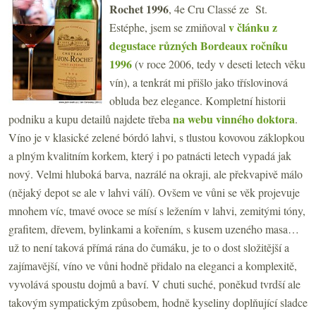
Rochet 1996
, 4e Cru Classé ze St.
v článku z
Estéphe, jsem se zmiňoval
degustace různých Bordeaux ročníku
1996
(v roce 2006, tedy v deseti letech věku
vín), a tenkrát mi přišlo jako tříslovinová
obluda bez elegance. Kompletní historii
na webu vinného doktora
podniku a kupu detailů najdete třeba
.
Víno je v klasické zelené bórdó lahvi, s tlustou kovovou záklopkou
a plným kvalitním korkem, který i po patnácti letech vypadá jak
nový. Velmi hluboká barva, nazrálé na okraji, ale překvapivě málo
(nějaký depot se ale v lahvi válí). Ovšem ve vůni se věk projevuje
mnohem víc, tmavé ovoce se mísí s ležením v lahvi, zemitými tóny,
grafitem, dřevem, bylinkami a kořením, s kusem uzeného masa…
už to není taková přímá rána do čumáku, je to o dost složitější a
zajímavější, víno ve vůni hodně přidalo na eleganci a komplexitě,
vyvolává spoustu dojmů a baví. V chuti suché, poněkud tvrdší ale
takovým sympatickým způsobem, hodně kyseliny doplňující sladce