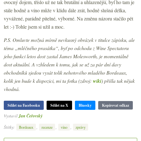
ovocný dojem, tříslo už ne tak brutální a uhlazenější, byť ho tam je
stále hodně a víno může v klidu dále zrát, hodně slušná délka,
vyvážené, parádně pitelné, výborné. Na změnu názoru stačilo pět
let :-) Tohle jsem si užil a moc.
P.S. Omluvte možná mírně nevkusný obrázek v titulce zápisku, ale
téma „mléčného prasátka“, byť po odchodu z Wine Spectatoru
jeho funkci letos dost zastal James Molesworth, je momentálně
dost aktuální. A vzhledem k tomu, jak se už za pár dní davy
obchodníků sjedou vysát tolik nehotového mladého Bordeaux,
kolik jen bude k dispozici, mi ta fotka (zdroj:
wiki
) přišla tak nějak
vhodná.
Sdílet na Facebooku
Sdílet na X
Bluesky
Kopírovat odkaz
Vystavil
Jan Čeřovský
Štítky:
,
,
,
Bordeaux
recenze
víno
zprávy