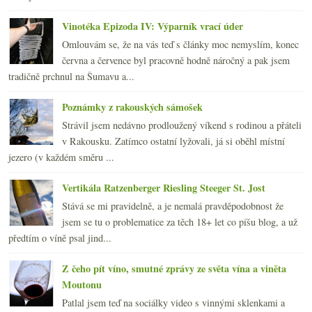
Vinotéka Epizoda IV: Výparník vrací úder
Omlouvám se, že na vás teď s články moc nemyslím, konec
června a července byl pracovně hodně náročný a pak jsem
tradičně prchnul na Šumavu a...
Poznámky z rakouských sámošek
Strávil jsem nedávno prodloužený víkend s rodinou a přáteli
v Rakousku. Zatímco ostatní lyžovali, já si oběhl místní
jezero (v každém směru ...
Vertikála Ratzenberger Riesling Steeger St. Jost
Stává se mi pravidelně, a je nemalá pravděpodobnost že
jsem se tu o problematice za těch 18+ let co píšu blog, a už
předtím o víně psal jind...
Z čeho pít víno, smutné zprávy ze světa vína a viněta
Moutonu
Patlal jsem teď na sociálky video s vinnými sklenkami a