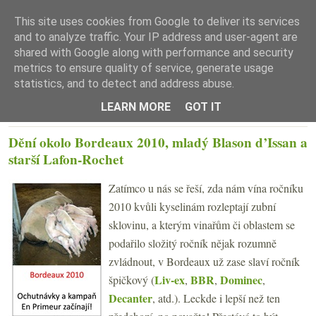
This site uses cookies from Google to deliver its services
and to analyze traffic. Your IP address and user-agent are
shared with Google along with performance and security
metrics to ensure quality of service, generate usage
statistics, and to detect and address abuse.
☰ Menu
LEARN MORE
GOT IT
ČTVRTEK 31. BŘEZNA 2011
Dění okolo Bordeaux 2010, mladý Blason d’Issan a
starší Lafon-Rochet
Zatímco u nás se řeší, zda nám vína ročníku
2010 kvůli kyselinám rozleptají zubní
sklovinu, a kterým vinařům či oblastem se
podařilo složitý ročník nějak rozumně
zvládnout, v Bordeaux už zase slaví ročník
Liv-ex
BBR
Dominec
špičkový (
,
,
,
Decanter
, atd.). Leckde i lepší než ten