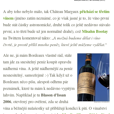
přichází se třetím
A aby toho nebylo málo, tak Château Margaux
vínem
(jméno zatím neznámé, co je však jasné je to, že víno první
bude stát částky astronomické, druhé tolik co ještě nedávno stávalo
Misahn Bootay
první, a to třetí bude už jen normálně drahé), což
na Twitteru komentoval takto: „
A možná budeme dělat i víno
čtvrté, je prostě příliš mnoho peněz, které ještě můžeme vydělat.
“
Ale ne, já mám Bordeaux vlastně rád, stále
tam jde za snesitelný peníz koupit opravdu
nádherná vína. A ještě nádhernější za peníz
nesnesitelný, samozřejmě :-) Tak když už o
Bordeaux něco píšu, alespoň odhrnu pár
poznámek, které tu mám k nedávno vypitým
Blason d'Issan
lahvím. Například je tu
2006
, otevřený pro ověření, zda se druhá
vína a běžnější nulašestky už přibližují kondici k pití. O vinařství