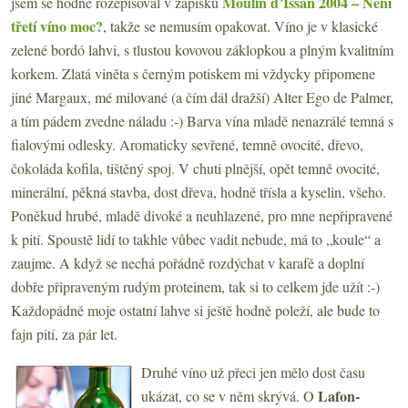
Moulin d’Issan 2004 – Není
jsem se hodně rozepisoval v zápisku
třetí víno moc?
, takže se nemusím opakovat. Víno je v klasické
zelené bordó lahvi, s tlustou kovovou záklopkou a plným kvalitním
korkem. Zlatá viněta s černým potiskem mi vždycky připomene
jiné Margaux, mé milované (a čím dál dražší) Alter Ego de Palmer,
a tím pádem zvedne náladu :-) Barva vína mladě nenazrálé temná s
fialovými odlesky. Aromaticky sevřené, temně ovocité, dřevo,
čokoláda kofila, tištěný spoj. V chuti plnější, opět temně ovocité,
minerální, pěkná stavba, dost dřeva, hodně třísla a kyselin, všeho.
Poněkud hrubé, mladě divoké a neuhlazené, pro mne nepřipravené
k pití. Spoustě lidí to takhle vůbec vadit nebude, má to „koule“ a
zaujme. A když se nechá pořádně rozdýchat v karafě a doplní
dobře připraveným rudým proteinem, tak si to celkem jde užít :-)
Každopádně moje ostatní lahve si ještě hodně poleží, ale bude to
fajn pití, za pár let.
Druhé víno už přeci jen mělo dost času
Lafon-
ukázat, co se v něm skrývá. O