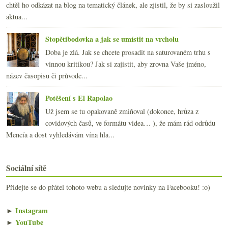
chtěl ho odkázat na blog na tematický článek, ale zjistil, že by si zasloužil
aktua...
Stopětibodovka a jak se umístit na vrcholu
Doba je zlá. Jak se chcete prosadit na saturovaném trhu s
vinnou kritikou? Jak si zajistit, aby zrovna Vaše jméno,
název časopisu či průvodc...
Potěšení s El Rapolao
Už jsem se tu opakovaně zmiňoval (dokonce, hrůza z
covidových časů, ve formátu videa… ), že mám rád odrůdu
Mencía a dost vyhledávám vína hla...
Sociální sítě
Přidejte se do přátel tohoto webu a sledujte novinky na Facebooku! :o)
►
Instagram
►
YouTube