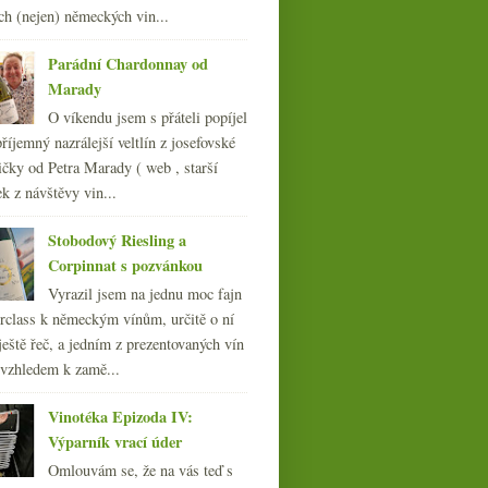
ledna
(20)
►
ch (nejen) německých vin...
008
(270)
007
(108)
Parádní Chardonnay od
Marady
O víkendu jsem s přáteli popíjel
říjemný nazrálejší veltlín z josefovské
čky od Petra Marady ( web , starší
ek z návštěvy vin...
Stobodový Riesling a
Corpinnat s pozvánkou
Vyrazil jsem na jednu moc fajn
rclass k německým vínům, určitě o ní
ještě řeč, a jedním z prezentovaných vín
 vzhledem k zamě...
Vinotéka Epizoda IV:
Výparník vrací úder
Omlouvám se, že na vás teď s