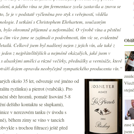
ašení, u jakého vína se jim fermentace zcela zastavila a znovu se
to, že je v podstatě vyčleněna pro styk s veřejností, věděla
hnologie. I setkání s Christophem Ehrhartem, současným
 bylo ohromně příjemné a neformální. O výrobě vína a pěstění
a čím více jsme se zajímali o podrobnosti, tím víc se, evidentně
Oblí
etailů. Celkově jsem byl nadšený nejen z jejich vín, ale také z
e jeden z nejpřátelštějších a nejméně okázalých, jaké jsem v
e s alsaskými umělci a různé večírky, přednášky a vernisáže, které
dotváří dojem opravdu neobyčejně sympatického producenta vín.“
zmiňo
starých okolo 35 let, odvozuje své jméno od
Všech
litu ryzlinku) a pierrot (vrabčák). Pro
stejn
uční sběr hroznů, pomalé lisování 5-8
ění delšího kontaktu se slupkami),
inice v nerezovém tanku (v úvodu s
lně), během zimy se víno v tancích
zase 
obvykle s trochou filtrace) ještě před
jsem 