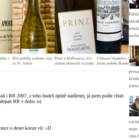
Patla
sklen
temati
zaslou
dska v
Dvě podoby jednoho vína
Prinz a Hoffranzen, dva
Château Vannières a
ze St. Aubin
chutné německé ryzlinky
různé podoby Bandolu
prosa
kritik
jméno
covid
mám r
vína h