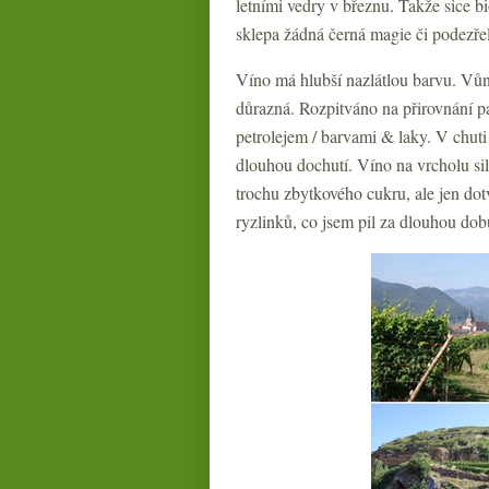
letními vedry v březnu. Takže sice b
sklepa žádná černá magie či podezře
Víno má hlubší nazlátlou barvu. Vůn
důrazná. Rozpitváno na přirovnání p
petrolejem / barvami & laky. V chuti
dlouhou dochutí. Víno na vrcholu sil
trochu zbytkového cukru, ale jen dot
ryzlinků, co jsem pil za dlouhou dob