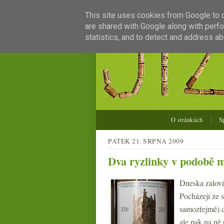
This site uses cookies from Google to de
are shared with Google along with perfo
statistics, and to detect and address ab
O stránkách
S
PÁTEK 21. SRPNA 2009
Dva ryzlinky v podobě m
Dneska zaloví
Pocházejí ze 
samozřejmě) d
ale pak na ně 