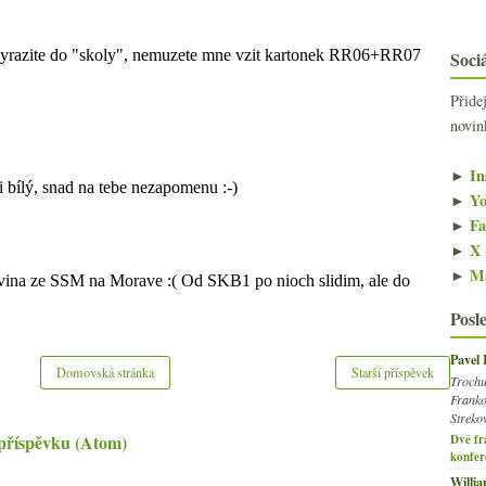
Sociá
Přide
novin
►
In
►
Yo
►
Fa
►
X 
►
Ma
Posl
Pavel
Domovská stránka
Starší příspěvek
Trochu
Franko
Streko
příspěvku (Atom)
Dvě fr
konfer
Willi