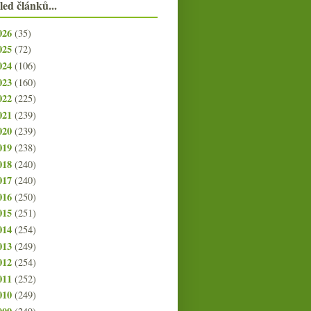
led článků...
026
(35)
025
(72)
024
(106)
023
(160)
022
(225)
021
(239)
020
(239)
019
(238)
018
(240)
017
(240)
016
(250)
015
(251)
014
(254)
013
(249)
012
(254)
011
(252)
010
(249)