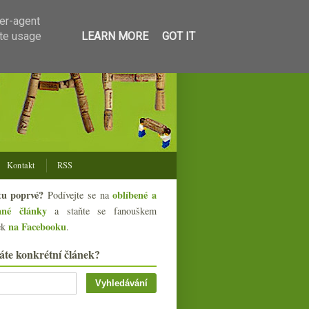
ser-agent
ate usage
LEARN MORE
GOT IT
Kontakt
RSS
tu poprvé?
oblíbené a
Podívejte se na
ané články
a staňte se fanouškem
na Facebooku
ek
.
áte konkrétní článek?