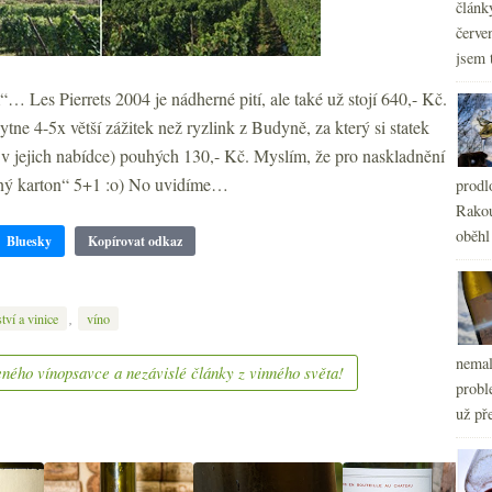
článk
červe
jsem 
… Les Pierrets 2004 je nádherné pití, ale také už stojí 640,- Kč.
tne 4-5x větší zážitek než ryzlink z Budyně, za který si statek
u v jejich nabídce) pouhých 130,- Kč. Myslím, že pro naskladnění
aný karton“ 5+1 :o) No uvidíme…
prodl
Rakou
oběhl
Bluesky
Kopírovat odkaz
,
tví a vinice
víno
nemal
ného vínopsavce a nezávislé články z vinného světa!
probl
už pře