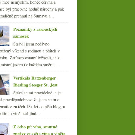
y moc nemyslím, konec června a
nce byl pracovně hodně náročný a pak
tradičně prchnul na Šumavu a...
Poznámky z rakouských
sámošek
Strávil jsem nedávno
oužený víkend s rodinou a přáteli v
sku. Zatímco ostatní lyžovali, já si
 místní jezero (v každém směru ...
Vertikála Ratzenberger
Riesling Steeger St. Jost
Stává se mi pravidelně, a je
á pravděpodobnost že jsem se tu o
ematice za těch 18+ let co píšu blog, a
dtím o víně psal jind...
Z čeho pít víno, smutné
zprávy ze světa vína a viněta