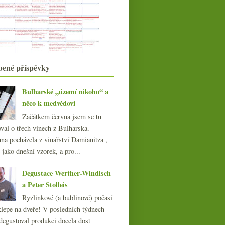
Vinaart a jeho mladá vína
Třináctiletý splín vinného
masochismu
Televizní vinařská reality show
Slavili jste Vavřince?
Designové fastfoody a vůbec trocha
bené příspěvky
Ameriky
Výsledky ankety „víno s cenou 150,-
Kč v maloobcho...
Bulharské „území nikoho“ a
Bourgogne Rouge jako Gamay z
něco k medvědovi
Beaujolais?
Začátkem června jsem se tu
Rudý fantom Burgenlandu
val o třech vínech z Bulharska.
Mušle a (nejen) trapistická piva
na pocházela z vinařství Damianitza ,
Cuketové carpaccio k letnímu těkání
ě jako dnešní vzorek, a pro...
července
(18)
►
června
(22)
►
Degustace Werther-Windisch
května
(20)
►
a Peter Stolleis
dubna
(21)
►
Ryzlinkové (a bublinové) počasí
března
(23)
►
klepe na dveře! V posledních týdnech
února
(20)
►
degustoval produkci docela dost