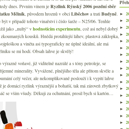
Přeh
Ryzlink Rýnský 2006 pozdní sběr
tedy dnes. Prvním vínem je
statku Mělník
Liběchov
Budyně
2
, původem hroznů v obci
a trati
.
►
2
být v případě tohoto vinařství i číslo šarže – N25/06. Tenhle
►
2
►
hodnotícím experimentu
žil jako „nultý“ v
, což asi nebyl dobrý
2
►
ch zkoumaných kousků. Hnědá protáhlejší láhev, plastová záklopka,
2
►
vojploškou a viněta asi typograficky ne úplně ideální, ale má
2
►
lníku se mi hodí. Obsah lahve je skvělý!
2
►
2
►
ýrazně voňavé, již viditelně nazrálé a s tóny petroleje, se
2
►
říjemné minerality. Vyvážené, plnějšího těla ale přitom skvěle a
2
►
koumání celý večer, ale nekomplikovaně poslouží i k vypití lahve
2
►
 je domácí ryzlink výraznější a bohatší, tak má zároveň zbytkový
2
►
háč se vším všudy. Děkuji za ochutnání, prosil bych si kartón…
2
►
2
►
2
►
2
►
2
►