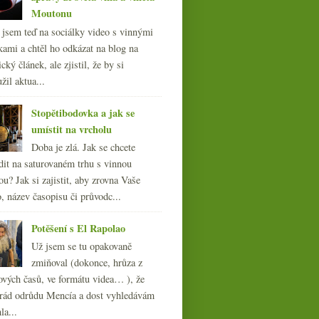
Moutonu
l jsem teď na sociálky video s vinnými
kami a chtěl ho odkázat na blog na
cký článek, ale zjistil, že by si
žil aktua...
Stopětibodovka a jak se
umístit na vrcholu
Dva duby a pět vín ročníku
2009
Doba je zlá. Jak se chcete
dit na saturovaném trhu s vinnou
ou? Jak si zajistit, aby zrovna Vaše
, název časopisu či průvodc...
Potěšení s El Rapolao
Už jsem se tu opakovaně
zmiňoval (dokonce, hrůza z
ových časů, ve formátu videa… ), že
ád odrůdu Mencía a dost vyhledávám
la...