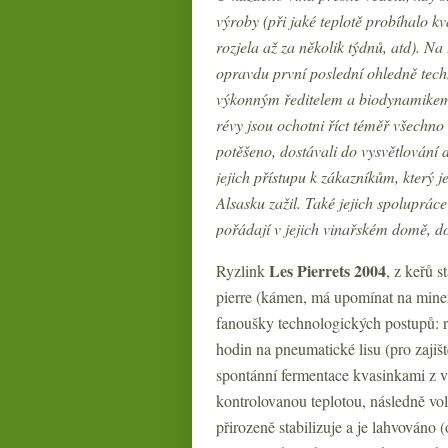
výroby (při jaké teplotě probíhalo kv
rozjela až za několik týdnů, atd). Na 
opravdu první poslední ohledně tec
výkonným ředitelem a biodynamikem,
révy jsou ochotni říct téměř všechno 
potěšeno, dostávali do vysvětlování d
jejich přístupu k zákazníkům, který j
Alsasku zažil. Také jejich spoluprác
pořádají v jejich vinařském domě, 
Les Pierrets 2004
Ryzlink
, z keřů 
pierre (kámen, má upomínat na minera
fanoušky technologických postupů: r
hodin na pneumatické lisu (pro zajišt
spontánní fermentace kvasinkami z v
kontrolovanou teplotou, následně vo
přirozeně stabilizuje a je lahvováno (