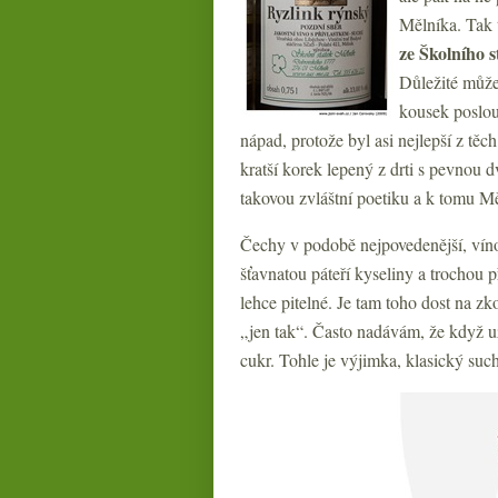
Mělníka. Tak 
ze Školního 
Důležité může 
kousek poslou
nápad, protože byl asi nejlepší z tě
kratší korek lepený z drti s pevnou d
takovou zvláštní poetiku a k tomu Mě
Čechy v podobě nejpovedenější, víno v
šťavnatou páteří kyseliny a trochou p
lehce pitelné. Je tam toho dost na z
„jen tak“. Často nadávám, že když už
cukr. Tohle je výjimka, klasický suc