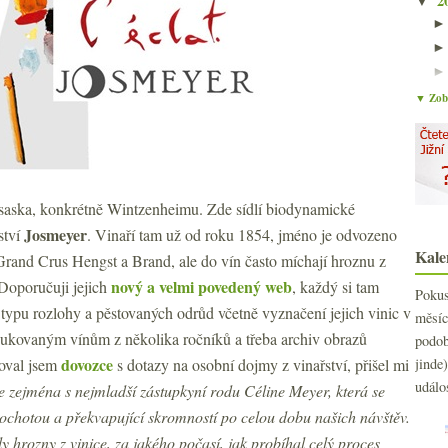
2
▼
▼ Zobr
saska, konkrétně Wintzenheimu. Zde sídlí biodynamické
Josmeyer
ství
. Vinaří tam už od roku 1854, jméno je odvozeno
Kale
Grand Crus Hengst a Brand, ale do vín často míchají hroznu z
nový a velmi povedený web
Doporučuji jejich
, každý si tam
Poku
typu rozlohy a pěstovaných odrůd včetně vyznačení jejich vinic v
měs
dukovaným vínům z několika ročníků a třeba archiv obrazů
podo
dovozce
voval jsem
s dotazy na osobní dojmy z vinařství, přišel mi
jind
událo
se zejména s nejmladší zástupkyní rodu Céline Meyer, která se
chotou a překvapující skromností po celou dobu našich návštěv.
y hrozny z vinice, za jakého počasí, jak probíhal celý proces