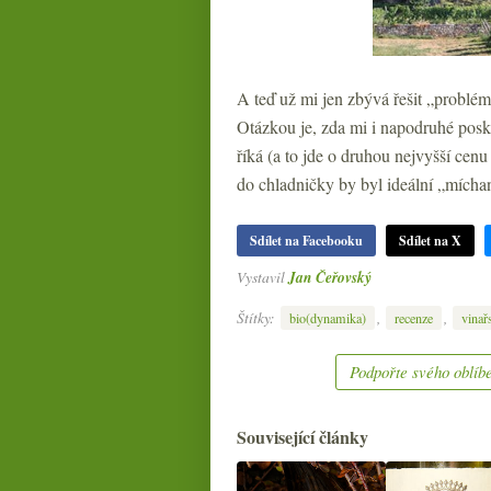
A teď už mi jen zbývá řešit „problém“
Otázkou je, zda mi i napodruhé posky
říká (a to jde o druhou nejvyšší cen
do chladničky by byl ideální „mích
Sdílet na Facebooku
Sdílet na X
Vystavil
Jan Čeřovský
Štítky:
,
,
bio(dynamika)
recenze
vinařs
Podpořte svého oblíbe
Související články