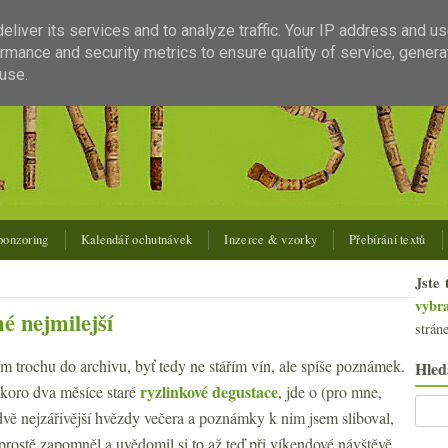
liver its services and to analyze traffic. Your IP address and u
rmance and security metrics to ensure quality of service, gener
use.
ponzoring
Kalendář ochutnávek
Inzerce & vzorky
Přebírání textů
Jste 
vybr
é nejmilejší
strán
m trochu do archivu, byť tedy ne stářím vín, ale spíše poznámek.
Hled
ryzlinkové degustace
skoro dva měsíce staré
, jde o (pro mne,
vě nejzářivější hvězdy večera a poznámky k nim jsem sliboval,
prostě zapomněl a uvědomil si to až teď při víkendové návštěvě