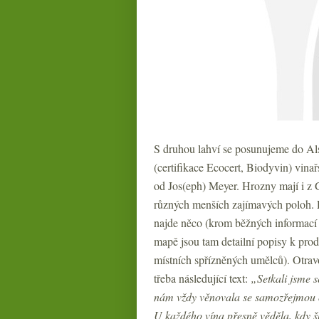
S druhou lahví se posunujeme do Al
(certifikace Ecocert, Biodyvin) vinař
od Jos(eph) Meyer. Hrozny mají i z 
různých menších zajímavých poloh. 
najde něco (krom běžných informací 
mapě jsou tam detailní popisy k pro
místních spřízněných umělců). Otra
třeba následující text:
„Setkali jsme 
nám vždy věnovala se samozřejmou o
U každého vína přesně věděla, kdy šl