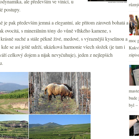
iodynamika, ale především ve vinici, u
různý
lé postupy.
2
►
2
►
ě je pak především jemná a elegantní, ale přitom zároveň bohatá a
ak ovocitá, s minerálním tóny do vůně vlhkého kamene, s
 krásně suché a stále pěkně živé, medové, s výraznější kyselinou a
moc p
 kde se asi ještě udrží, ukázková harmonie všech složek (je tam i
Kukvi
váří celkový dojem a nijak nevyčuhuje), jeden z nejlepších
zápis
u.
maste
bude 
byl –