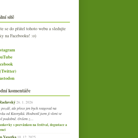
lní sítě
jte se do přátel tohoto webu a sledujte
ky na Facebooku! :o)
stagram
uTube
cebook
(Twitter)
stodon
ední komentáře
 Raclavský
26. 1. 2026
 pozdě, ale přece jen bych reagoval na
vku od Kasnyiků. Hodnotil jsem ji vloni ve
vě podobně. Ovšem z…
ankovky s pozvánkou na festival, degustace a
enci
am Vaverka
10. 12. 2025