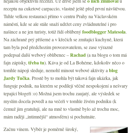
o nich zmiňoval
nějakou objektivní recenzi. Už dříve jsem se
u
receptu na cuketové carpaccio, vlastně ještě před první návštěvou.
Tuhle velkou restauraci přímo v centru Prahy na Václavském
náměstí, kde se ale stále snaží udržet ceny zvládnutelné i pro
foodblogger Matesola
našince a ne jen turisty, totiž řídí oblíbený
.
Na záchraně prý příšerné a v křečích se zmítající kuchyně, která
tam byla pod předchozím provozovatelem, se zase výrazně
Rachad
podepsal další webový oblíbenec –
(a na blogu o tom má
třeba tu
fajn zápisky,
). Káva je od La Bohéme, kdokoliv něco o
blog
tomhle nápoji sleduje, nemohl minout webové aktivity a
Jardy Tučka
. Prostě by to mohla být taková fajn ukázka, jak
funguje podnik, na kterém se podílejí věčně nespokojení a nešvary
tepající blogeři :o) Možná jsem trochu zaujatý, ale výsledek se
myslím docela povedl a na večeři v tomhle živém podniku (k
čemuž jim gratuluji, ale na mně to vlastně bylo až trochu moc,
mám raději „intimnější“ atmosféru) si pochutnáte.
Začnu vínem. Výběr je poměrně široký,