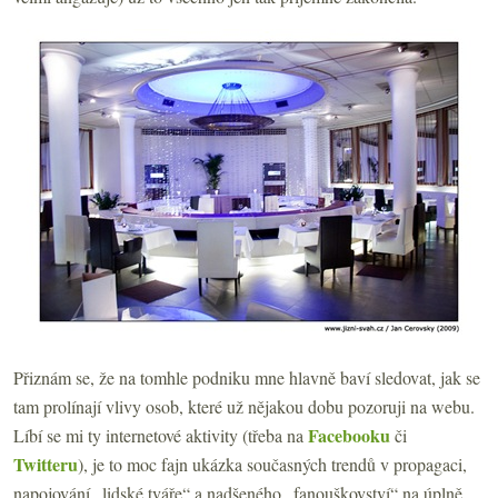
Přiznám se, že na tomhle podniku mne hlavně baví sledovat, jak se
tam prolínají vlivy osob, které už nějakou dobu pozoruji na webu.
Facebooku
Líbí se mi ty internetové aktivity (třeba na
či
Twitteru
), je to moc fajn ukázka současných trendů v propagaci,
napojování „lidské tváře“ a nadšeného „fanouškovství“ na úplně