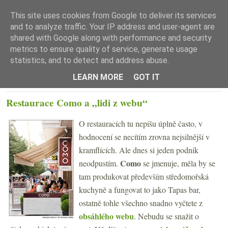
This site uses cookies from Google to deliver its services
and to analyze traffic. Your IP address and user-agent are
shared with Google along with performance and security
metrics to ensure quality of service, generate usage
statistics, and to detect and address abuse.
☰ Menu
LEARN MORE
GOT IT
STŘEDA 26. SRPNA 2009
Restaurace Como a „lidi z webu“
O restauracích tu nepíšu úplně často, v
hodnocení se necítím zrovna nejsilnější v
kramflících. Ale dnes si jeden podnik
Como
neodpustím.
se jmenuje, měla by se
tam produkovat především středomořská
kuchyně a fungovat to jako Tapas bar,
ostatně tohle všechno snadno vyčtete z
obsáhlého webu
. Nebudu se snažit o