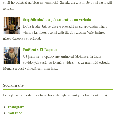
chtěl ho odkázat na blog na tematický článek, ale zjistil, že by si zasloužil
aktua...
Stopětibodovka a jak se umístit na vrcholu
Doba je zlá. Jak se chcete prosadit na saturovaném trhu s
vinnou kritikou? Jak si zajistit, aby zrovna Vaše jméno,
název časopisu či průvodc...
Potěšení s El Rapolao
Už jsem se tu opakovaně zmiňoval (dokonce, hrůza z
covidových časů, ve formátu videa… ), že mám rád odrůdu
Mencía a dost vyhledávám vína hla...
Sociální sítě
Přidejte se do přátel tohoto webu a sledujte novinky na Facebooku! :o)
►
Instagram
►
YouTube