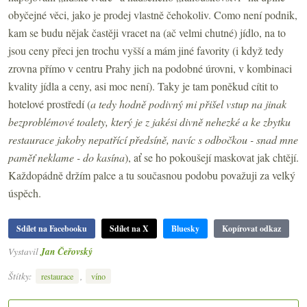
obyčejné věci, jako je prodej vlastně čehokoliv. Como není podnik,
kam se budu nějak častěji vracet na (ač velmi chutné) jídlo, na to
jsou ceny přeci jen trochu vyšší a mám jiné favority (i když tedy
zrovna přímo v centru Prahy jich na podobné úrovni, v kombinaci
kvality jídla a ceny, asi moc není). Taky je tam poněkud cítit to
hotelové prostředí (
a tedy hodně podivný mi přišel vstup na jinak
bezproblémové toalety, který je z jakési divně nehezké a ke zbytku
restaurace jakoby nepatřící předsíně, navíc s odbočkou - snad mne
paměť neklame - do kasína
), ať se ho pokoušejí maskovat jak chtějí.
Každopádně držím palce a tu současnou podobu považuji za velký
úspěch.
Sdílet na Facebooku
Sdílet na X
Bluesky
Kopírovat odkaz
Vystavil
Jan Čeřovský
Štítky:
,
restaurace
víno