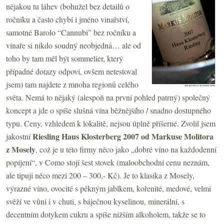
nějakou tu láhev (bohužel bez detailů o
ročníku a často chybí i jméno vinařství,
samotné Barolo “Cannubi” bez ročníku a
vinaře si nikdo soudný neobjedná… ale od
toho by tam měl být sommelier, který
případné dotazy odpoví, ovšem netestoval
jsem) tam najdete z mnoha regionů celého
světa. Nemá to nějaký (alespoň na první pohled patrný) společný
koncept a jde o spíše slušná vína běžnějšího / snadno dostupného
typu. Ceny, vzhledem k lokalitě, nejsou úplně příšerné. Zvolil jsem
Riesling Haus Klosterberg 2007 od Markuse Molitora
jakostní
z Mosely
, což je u této firmy něco jako „dobré víno na každodenní
popíjení“, v Como stojí šest stovek (maloobchodní cenu neznám,
ale tipuji něco mezi 200 – 300,- Kč). Je to klasika z Mosely,
výrazné víno, ovocité s pěkným jablkem, kořenité, medové, velmi
svěží ve vůni i v chuti, s báječnou kyselinou, minerální, s
decentním dotykem cukru a spíše nižším alkoholem, takže se to