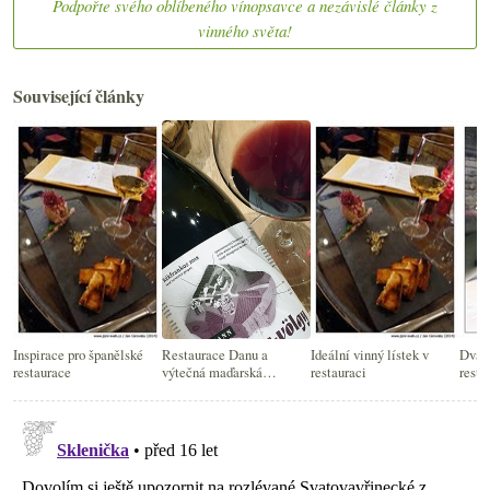
Podpořte svého oblíbeného vínopsavce a nezávislé články z
vinného světa!
Související články
Inspirace pro španělské
Restaurace Danu a
Ideální vinný lístek v
Dvak
restaurace
výtečná maďarská
restauraci
resta
frankovka