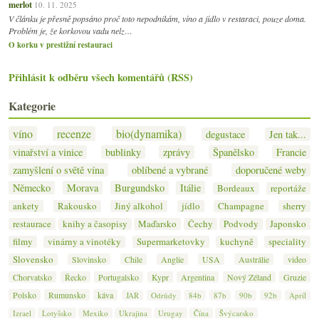
merlot
10. 11. 2025
V článku je přesně popsáno proč toto nepodnikám, víno a jídlo v restaraci, pouze doma.
Problém je, že korkovou vadu nelz…
O korku v prestižní restauraci
Přihlásit k odběru všech komentářů (RSS)
Kategorie
víno
recenze
bio(dynamika)
degustace
Jen tak...
vinařství a vinice
bublinky
zprávy
Španělsko
Francie
zamyšlení o světě vína
oblíbené a vybrané
doporučené weby
Německo
Morava
Burgundsko
Itálie
Bordeaux
reportáže
ankety
Rakousko
Jiný alkohol
jídlo
Champagne
sherry
restaurace
knihy a časopisy
Maďarsko
Čechy
Podvody
Japonsko
filmy
vinárny a vinotéky
Supermarketovky
kuchyně
speciality
Slovensko
Slovinsko
Chile
Anglie
USA
Austrálie
video
Chorvatsko
Řecko
Portugalsko
Kypr
Argentina
Nový Zéland
Gruzie
Polsko
Rumunsko
káva
JAR
Odrůdy
84b
87b
90b
92b
Apríl
Izrael
Lotyšsko
Mexiko
Ukrajina
Urugay
Čína
Švýcarsko