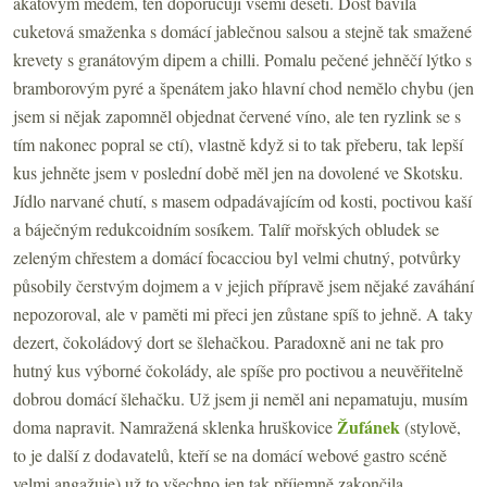
akátovým medem, ten doporučuji všemi deseti. Dost bavila
cuketová smaženka s domácí jablečnou salsou a stejně tak smažené
krevety s granátovým dipem a chilli. Pomalu pečené jehněčí lýtko s
bramborovým pyré a špenátem jako hlavní chod nemělo chybu (jen
jsem si nějak zapomněl objednat červené víno, ale ten ryzlink se s
tím nakonec popral se ctí), vlastně když si to tak přeberu, tak lepší
kus jehněte jsem v poslední době měl jen na dovolené ve Skotsku.
Jídlo narvané chutí, s masem odpadávajícím od kosti, poctivou kaší
a báječným redukcoidním sosíkem. Talíř mořských obludek se
zeleným chřestem a domácí focacciou byl velmi chutný, potvůrky
působily čerstvým dojmem a v jejich přípravě jsem nějaké zaváhání
nepozoroval, ale v paměti mi přeci jen zůstane spíš to jehně. A taky
dezert,
čokoládový dort se šlehačkou. Paradoxně ani ne tak pro
hutný kus výborné čokolády, ale spíše pro poctivou a neuvěřitelně
dobrou domácí šlehačku. Už jsem ji neměl ani nepamatuju, musím
Žufánek
doma napravit. Namražená sklenka hruškovice
(stylově,
to je další z dodavatelů, kteří se na domácí webové gastro scéně
velmi angažuje) už to všechno jen tak příjemně zakončila.