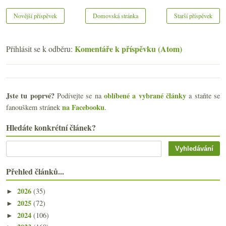
Novější příspěvek
Domovská stránka
Starší příspěvek
Komentáře k příspěvku (Atom)
Přihlásit se k odběru:
Jste tu poprvé?
oblíbené a vybrané články
Podívejte se na
a staňte se
na Facebooku
fanouškem stránek
.
Hledáte konkrétní článek?
Přehled článků...
2026
(35)
►
2025
(72)
►
2024
(106)
►