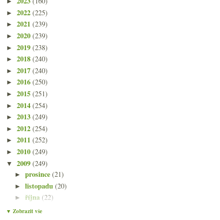
2023
(160)
►
2022
(225)
►
2021
(239)
►
2020
(239)
►
2019
(238)
►
2018
(240)
►
2017
(240)
►
2016
(250)
►
2015
(251)
►
2014
(254)
►
2013
(249)
►
2012
(254)
►
2011
(252)
►
2010
(249)
►
2009
(249)
▼
prosince
(21)
►
listopadu
(20)
►
října
(22)
►
září
(21)
►
▼ Zobrazit vše