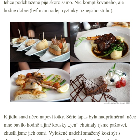
lehce podchlazené pije skoro samo. Nic komplikovaného, ale
hodně dobré (byť mám raději ryzlinky říznějšího střihu).
K jídlu snad něco napoví fotky. Série tapas byla nadprůměrná, něco
mne bavilo hodně a jiné kousky „jen“ chutnaly (jsme pažravci,
zkusili jsme jich osm). Vyloženě nadchl smažený kozí sýr s