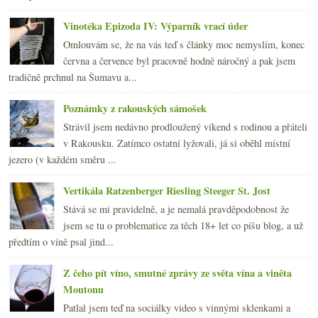
Vinotéka Epizoda IV: Výparník vrací úder
Omlouvám se, že na vás teď s články moc nemyslím, konec
června a července byl pracovně hodně náročný a pak jsem
tradičně prchnul na Šumavu a...
Poznámky z rakouských sámošek
Strávil jsem nedávno prodloužený víkend s rodinou a přáteli
v Rakousku. Zatímco ostatní lyžovali, já si oběhl místní
jezero (v každém směru ...
Vertikála Ratzenberger Riesling Steeger St. Jost
Stává se mi pravidelně, a je nemalá pravděpodobnost že
jsem se tu o problematice za těch 18+ let co píšu blog, a už
předtím o víně psal jind...
Z čeho pít víno, smutné zprávy ze světa vína a viněta
Moutonu
Patlal jsem teď na sociálky video s vinnými sklenkami a