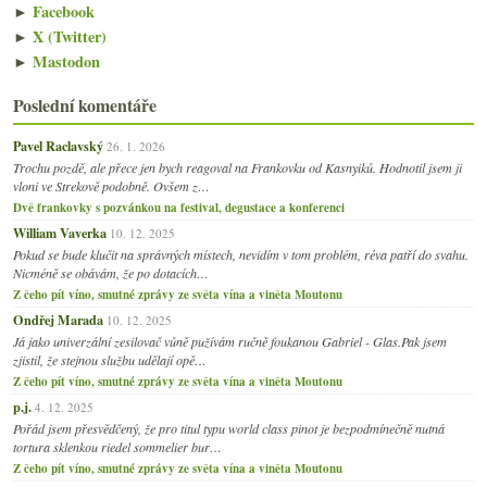
►
Facebook
►
X (Twitter)
►
Mastodon
Poslední komentáře
Pavel Raclavský
26. 1. 2026
Trochu pozdě, ale přece jen bych reagoval na Frankovku od Kasnyiků. Hodnotil jsem ji
vloni ve Strekově podobně. Ovšem z…
Dvě frankovky s pozvánkou na festival, degustace a konferenci
William Vaverka
10. 12. 2025
Pokud se bude klučit na správných místech, nevidím v tom problém, réva patří do svahu.
Nicméně se obávám, že po dotacích…
Z čeho pít víno, smutné zprávy ze světa vína a viněta Moutonu
Ondřej Marada
10. 12. 2025
Já jako univerzální zesilovač vůně pužívám ručně foukanou Gabriel - Glas.Pak jsem
zjistil, že stejnou službu udělají opě…
Z čeho pít víno, smutné zprávy ze světa vína a viněta Moutonu
p.j.
4. 12. 2025
Pořád jsem přesvědčený, že pro titul typu world class pinot je bezpodmínečně nutná
tortura sklenkou riedel sommelier bur…
Z čeho pít víno, smutné zprávy ze světa vína a viněta Moutonu