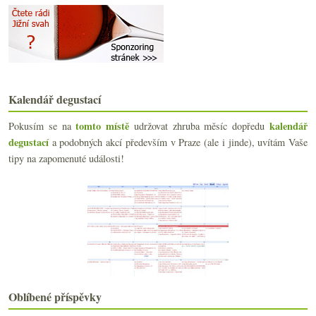
srpna
(21)
▼
Dobřichovické vinařské slavnosti 2009
Dobřichovice, vinný knižní opus, víkend…
Burčáku čas, už je tu zas…
Restaurace Como a „lidi z webu“
Trojitě bílé ráno po sofistikovaném opíjení
Ochutnávka vinařství Zlomek & Vávra
Kalendář degustací
Dva ryzlinky v podobě mé nejmilejší
Výsledky ankety „Káva nebo čaj?“
tomto místě
kalendář
Pokusím se na
udržovat zhruba měsíc dopředu
Ovocný kvíz a další drobnosti
degustací
a podobných akcí především v Praze (ale i jinde), uvítám Vaše
Malý zmatek v Château La Tour Du Pin Figeac
tipy na zapomenuté události!
Mělnické zámecké zklamání
Vinaart a jeho mladá vína
Třináctiletý splín vinného masochismu
Televizní vinařská reality show
Slavili jste Vavřince?
Designové fastfoody a vůbec trocha Ameriky
Výsledky ankety „víno s cenou 150,- Kč v maloobcho...
Bourgogne Rouge jako Gamay z Beaujolais?
Rudý fantom Burgenlandu
Oblíbené příspěvky
Mušle a (nejen) trapistická piva