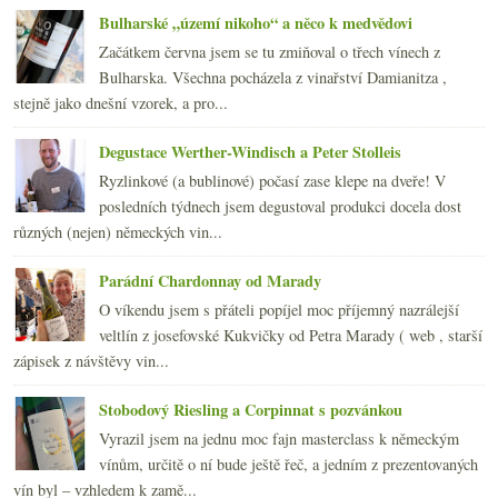
Cuketové carpaccio k letnímu těkání
Bulharské „území nikoho“ a něco k medvědovi
července
(18)
►
Začátkem června jsem se tu zmiňoval o třech vínech z
června
(22)
►
Bulharska. Všechna pocházela z vinařství Damianitza ,
května
(20)
►
stejně jako dnešní vzorek, a pro...
dubna
(21)
►
března
(23)
►
Degustace Werther-Windisch a Peter Stolleis
února
(20)
►
Ryzlinkové (a bublinové) počasí zase klepe na dveře! V
ledna
(20)
►
posledních týdnech jsem degustoval produkci docela dost
2008
(270)
►
různých (nejen) německých vin...
2007
(108)
►
Parádní Chardonnay od Marady
O víkendu jsem s přáteli popíjel moc příjemný nazrálejší
veltlín z josefovské Kukvičky od Petra Marady ( web , starší
zápisek z návštěvy vin...
Stobodový Riesling a Corpinnat s pozvánkou
Vyrazil jsem na jednu moc fajn masterclass k německým
vínům, určitě o ní bude ještě řeč, a jedním z prezentovaných
vín byl – vzhledem k zamě...