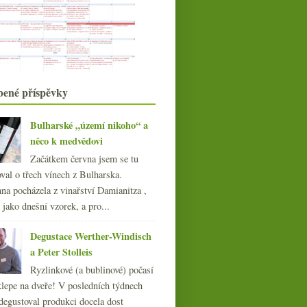
Vinaart a jeho mladá vína
Třináctiletý splín vinného
masochismu
Televizní vinařská reality show
Slavili jste Vavřince?
Designové fastfoody a vůbec trocha
bené příspěvky
Ameriky
Výsledky ankety „víno s cenou 150,-
Kč v maloobcho...
Bulharské „území nikoho“ a
Bourgogne Rouge jako Gamay z
něco k medvědovi
Beaujolais?
Začátkem června jsem se tu
Rudý fantom Burgenlandu
val o třech vínech z Bulharska.
Mušle a (nejen) trapistická piva
na pocházela z vinařství Damianitza ,
Cuketové carpaccio k letnímu těkání
ě jako dnešní vzorek, a pro...
července
(18)
►
června
(22)
►
Degustace Werther-Windisch
května
(20)
►
a Peter Stolleis
dubna
(21)
►
Ryzlinkové (a bublinové) počasí
března
(23)
►
klepe na dveře! V posledních týdnech
února
(20)
►
degustoval produkci docela dost