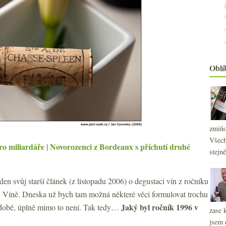
Oblí
zmiňo
Všech
ro miliardáře
Novorozenci z Bordeaux s příchutí druhé
|
stejn
eden svůj starší článek (z listopadu 2006) o degustaci vín z ročníku
O Víně. Dneska už bych tam možná některé věci formulovat trochu
Jaký byl ročník 1996 v
odobě, úplně mimo to není. Tak tedy…
zase 
jsem 