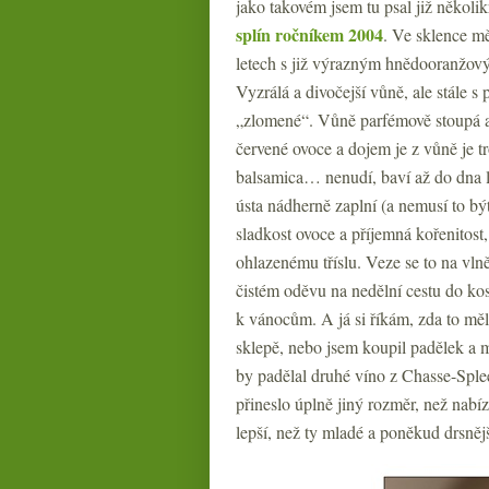
jako takovém jsem tu psal již několi
splín ročníkem 2004
. Ve sklence m
letech s již výrazným hnědooranžov
Vyzrálá a divočejší vůně, ale stále s
„zlomené“. Vůně parfémově stoupá a 
červené ovoce a dojem je z vůně je 
balsamica… nenudí, baví až do dna la
ústa nádherně zaplní (a nemusí to b
sladkost ovoce a příjemná kořenitost
ohlazenému tříslu. Veze se to na vln
čistém oděvu na nedělní cestu do ko
k vánocům. A já si říkám, zda to mě
sklepě, nebo jsem koupil padělek a 
by padělal druhé víno z Chasse-Splee
přineslo úplně jiný rozměr, než nabí
lepší, než ty mladé a poněkud drsněj