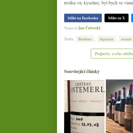
trošku víc kyseliny, byl bych ve vin
Sdílet na Facebooku
Sdílet na X
Vystavil
Jan Čeřovský
Štítky:
,
,
Bordeaux
degustace
recenze
Podpořte svého oblíbe
Související články