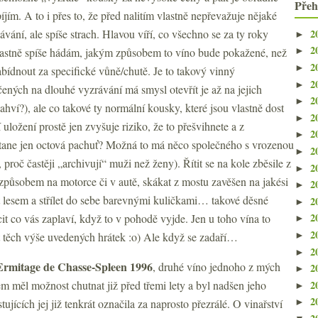
Přeh
jím. A to i přes to, že před nalitím vlastně nepřevažuje nějaké
2
vání, ale spíše strach. Hlavou víří, co všechno se za ty roky
►
2
lastně spíše hádám, jakým způsobem to víno bude pokažené, než
►
2
►
bídnout za specifické vůně/chutě. Je to takový vinný
2
►
čených na dlouhé vyzrávání má smysl otevřít je až na jejich
2
►
hví?), ale co takové ty normální kousky, které jsou vlastně dost
2
►
 uložení prostě jen zvyšuje riziko, že to přešvihnete a z
2
►
stane jen octová pachuť? Možná to má něco společného s vrozenou
2
►
, proč častěji „archivují“ muži než ženy). Řítit se na kole zběsile z
2
►
způsobem na motorce či v autě, skákat z mostu zavěšen na jakési
2
►
t lesem a střílet do sebe barevnými kuličkami… takové děsné
2
►
2
ocit co vás zaplaví, když to v pohodě vyjde. Jen u toho vína to
►
2
►
t těch výše uvedených hrátek :o) Ale když se zadaří…
2
►
Ermitage de Chasse-Spleen 1996
, druhé víno jednoho z mých
2
►
2
m měl možnost chutnat již před třemi lety a byl nadšen jeho
►
2
tujících jej již tenkrát označila za naprosto přezrálé. O vinařství
►