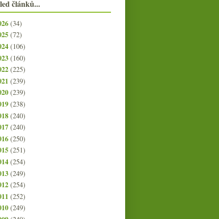
led článků...
026
(34)
025
(72)
024
(106)
023
(160)
022
(225)
021
(239)
020
(239)
019
(238)
018
(240)
017
(240)
016
(250)
015
(251)
014
(254)
013
(249)
012
(254)
011
(252)
010
(249)