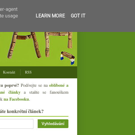
ser-agent
ate usage
LEARN MORE
GOT IT
Kontakt
RSS
tu poprvé?
oblíbené a
Podívejte se na
ané články
a staňte se fanouškem
na Facebooku
ek
.
áte konkrétní článek?