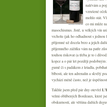
nalévám a popí
vzrušené očeká
mohlo stát. V
co mi může na
masochismus. Jistě, u velkých vín ur
vrcholu (jak ho odhadnout s jednou la
příjemné už docela brzo a jejich další
příjemného zážitku vám na patře zů
touhou riskovat (a třeba je to i důvod
kopce a o pár let později podobným 
gumě či s padákem z letadla, pobíha
blbosti, ale ten adrenalin a skvělý p
vychází méně často, než je úspěšnos
L’
Takhle jsem před pár dny otevřel
velmi oblíbených Bordeaux, které jse
obskurností, ale většina dalších degus