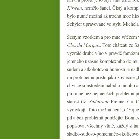
Kirwan
, nemělo šanci. Čistý a komp
bylo nutné možná až trochu moc hled
Schyler upravované ve stylu Michela
Šestým vzorkem a pro mne vítězem v
Clos du Marquis
. Toto château ze Sa
vyzrálé druhé víno v pravdě famózní
jemného úžasně komplexního dojmu. P
sudem a alkoholovou hutností je nád
mi proti němu přišlo jako zbytečně „
chvilce soustředění nabídlo mnoho a 
pro mne bez nejmenších problémů pře
starost
Ch. Suduiraut
, Premier Cru C
vymykají. Toto možná není „d’Yquem“
pil a bez problémů porážející Bonn
popisovat všechny vůně, každý si tam
sladko-sudovo-pomerančo-skořicovo-