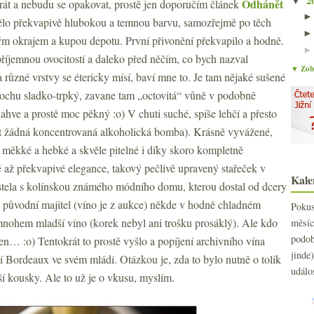
2
▼
Odhánět
krát a nebudu se opakovat, prostě jen doporučím článek
ělo překvapivě hlubokou a temnou barvu, samozřejmě po těch
ým okrajem a kupou depotu. První přivonění překvapilo a hodně.
 příjemnou ovocitostí a daleko před něčím, co bych nazval
▼ Zobr
různé vrstvy se étericky mísí, baví mne to. Je tam nějaké sušené
trochu sladko-trpký, zavane tam „octovitá“ vůně v podobně
hve a prostě moc pěkný :o) V chuti suché, spíše lehčí a přesto
ýt žádná koncentrovaná alkoholická bomba). Krásně vyvážené,
, měkké a hebké a skvěle pitelné i díky skoro kompletně
ě až překvapivé elegance, takový pečlivě upravený stařeček v
Kale
stela s kolínskou známého módního domu, kterou dostal od dcery
l původní majitel (víno je z aukce) někde v hodně chladném
Poku
mnohem mladší víno (korek nebyl ani trošku prosáklý). Ale kdo
měs
podo
n… :o) Tentokrát to prostě vyšlo a popíjení archivního vína
jind
zí Bordeaux ve svém mládí. Otázkou je, zda to bylo nutně o tolik
událo
ší kousky. Ale to už je o vkusu, myslím.