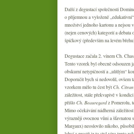
Další z degustací společnosti Domin
o příjemnou a vyloženě „edukativní“
množství jednoho kartonu a nejsou v
(nejen cenových) kategorií a debata 
špičkový (především na levém břehu)
Degustace začala 2. vínem Ch. Cha
Tento vzorek byl obecně odsouzen j
obskurní netypičností a „ulítlým“ k
Doporučit bych si nedovolil, ovšem 
vzorkem mělo tu čest být
Ch. Citran
záležitost, stále překvapivě v kondic
přišlo
Ch. Beauregard
z Pomerolu, t
Mimo očekávání nádherná záležitost 
výrazněji ovocnou vůni a šťavnatou s
Margaux) neoslovilo nikoho, působi
lahví a prostě je to styl vína tento