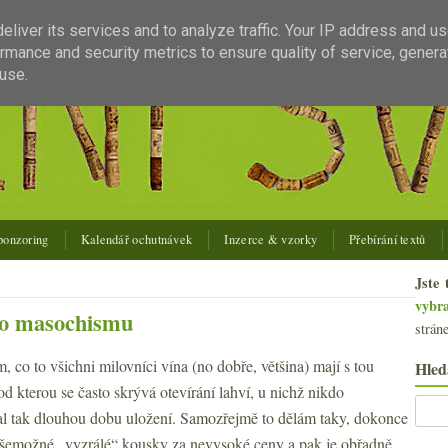
liver its services and to analyze traffic. Your IP address and u
rmance and security metrics to ensure quality of service, gener
use.
ponzoring
Kalendář ochutnávek
Inzerce & vzorky
Přebírání textů
Jste 
vybr
ého masochismu
strán
, co to všichni milovníci vína (no dobře, většina) mají s tou
Hled
od kterou se často skrývá otevírání lahví, u nichž nikdo
l tak dlouhou dobu uložení. Samozřejmě to dělám taky, dokonce
emožné „vyzrálé“ kousky za nevysoké ceny a pak je obřadně