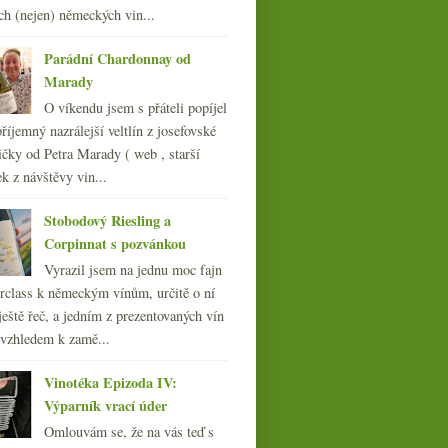
ledna
(20)
►
ch (nejen) německých vin...
008
(270)
007
(108)
Parádní Chardonnay od
Marady
O víkendu jsem s přáteli popíjel
říjemný nazrálejší veltlín z josefovské
čky od Petra Marady ( web , starší
ek z návštěvy vin...
Stobodový Riesling a
Corpinnat s pozvánkou
Vyrazil jsem na jednu moc fajn
rclass k německým vínům, určitě o ní
ještě řeč, a jedním z prezentovaných vín
 vzhledem k zamě...
Vinotéka Epizoda IV:
Výparník vrací úder
Omlouvám se, že na vás teď s