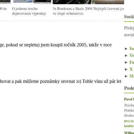
00 do
O jednom trochu
3x Bordeaux a Skale 2004
Nejlepší červená jsou z…
depresivním výprodeji
ve slepé ochutnávce
Sociá
Přide
novin
►
In
►
Yo
►
Fa
►
X 
►
Ma
Posl
Pavel
Trochu
Franko
Streko
Dvě fr
konfer
Willi