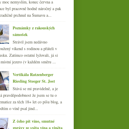
y moc nemyslím, konec června a
nce byl pracovně hodně náročný a pak
tradičně prchnul na Šumavu a...
Poznámky z rakouských
sámošek
Strávil jsem nedávno
oužený víkend s rodinou a přáteli v
sku. Zatímco ostatní lyžovali, já si
 místní jezero (v každém směru ...
Vertikála Ratzenberger
Riesling Steeger St. Jost
Stává se mi pravidelně, a je
á pravděpodobnost že jsem se tu o
ematice za těch 18+ let co píšu blog, a
dtím o víně psal jind...
Z čeho pít víno, smutné
zprávy ze světa vína a viněta