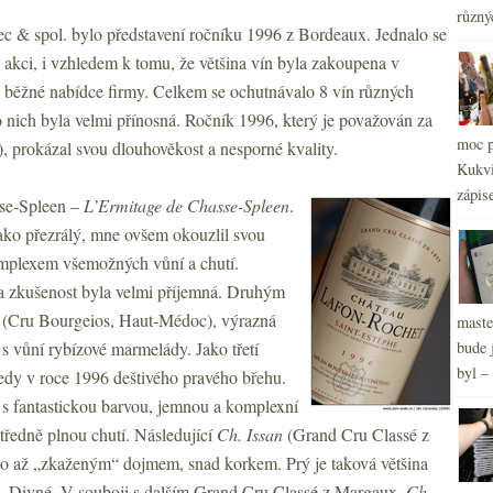
různý
ec & spol. bylo představení ročníku 1996 z Bordeaux. Jednalo se
2
►
 akci, i vzhledem k tomu, že většina vín byla zakoupena v
2
►
 běžné nabídce firmy. Celkem se ochutnávalo 8 vín různých
o nich byla velmi přínosná. Ročník 1996, který je považován za
moc p
, prokázal svou dlouhověkost a nesporné kvality.
Kukvi
zápis
sse-Spleen –
L’Ermitage de Chasse-Spleen
.
ako přezrálý, mne ovšem okouzlil svou
omplexem všemožných vůní a chutí.
ta zkušenost byla velmi příjemná. Druhým
(Cru Bourgeios, Haut-Médoc), výrazná
maste
i s vůní rybízové marmelády. Jako třetí
bude 
byl –
edy v roce 1996 deštivého pravého břehu.
s fantastickou barvou, jemnou a komplexní
tředně plnou chutí. Následující
Ch. Issan
(Grand Cru Classé z
lo až „zkaženým“ dojmem, snad korkem. Prý je taková většina
 rok. Divné. V souboji s dalším Grand Cru Classé z Margaux,
Ch.