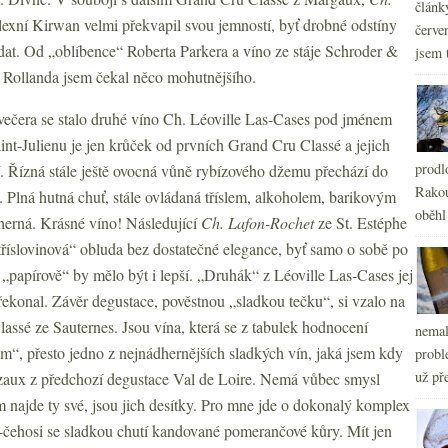
článk
lexní Kirwan velmi překvapil svou jemností, byť drobné odstíny
červe
at. Od „oblíbence“ Roberta Parkera a víno ze stáje Schroder &
jsem 
 Rollanda jsem čekal něco mohutnějšího.
ečera se stalo druhé víno Ch. Léoville Las-Cases pod jménem
int-Julienu je jen krůček od prvních Grand Cru Classé a jejich
prodl
. Řízná stále ještě ovocná vůně rybízového džemu přechází do
Rakou
lná hutná chuť, stále ovládaná tříslem, alkoholem, barikovým
oběhl
herná. Krásné víno! Následující
Ch. Lafon-Rochet
ze St. Estéphe
tříslovinová“ obluda bez dostatečné elegance, byť samo o sobě po
„papírově“ by mělo být i lepší. „Druhák“ z Léoville Las-Cases jej
konal. Závěr degustace, pověstnou „sladkou tečku“, si vzalo na
lassé ze Sauternes. Jsou vína, která se z tabulek hodnocení
nemal
, přesto jedno z nejnádhernějších sladkých vín, jaká jsem kdy
probl
už pře
ezaux z předchozí degustace Val de Loire. Nemá vůbec smysl
 najde ty své, jsou jich desítky. Pro mne jde o dokonalý komplex
čehosi se sladkou chutí kandované pomerančové kůry. Mít jen