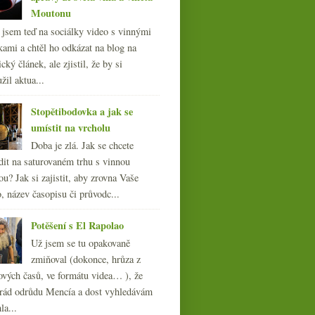
Moutonu
l jsem teď na sociálky video s vinnými
kami a chtěl ho odkázat na blog na
cký článek, ale zjistil, že by si
žil aktua...
Stopětibodovka a jak se
umístit na vrcholu
Doba je zlá. Jak se chcete
dit na saturovaném trhu s vinnou
ou? Jak si zajistit, aby zrovna Vaše
, název časopisu či průvodc...
Potěšení s El Rapolao
Už jsem se tu opakovaně
zmiňoval (dokonce, hrůza z
ových časů, ve formátu videa… ), že
ád odrůdu Mencía a dost vyhledávám
la...