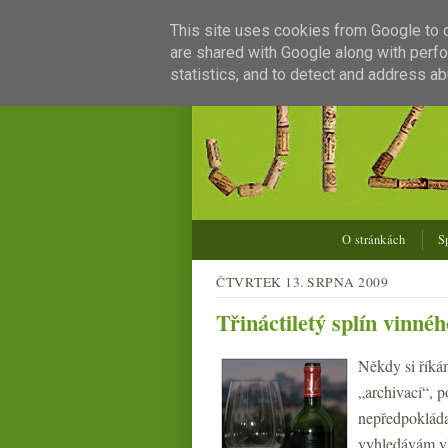
This site uses cookies from Google to de
are shared with Google along with perfo
statistics, and to detect and address ab
O stránkách
S
ČTVRTEK 13. SRPNA 2009
Třináctiletý splín vinn
Někdy si říkám
„archivací“, p
nepředpokláda
vyhledávám vš