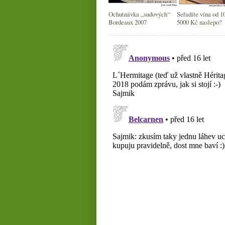
Ochutnávka „sudových“
Seřadíte vína od 1
Bordeaux 2007
5000 Kč naslepo?