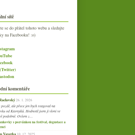
I ve víně je alkohol…
lní sítě
jte se do přátel tohoto webu a sledujte
ky na Facebooku! :o)
stagram
uTube
cebook
(Twitter)
stodon
ední komentáře
 Raclavský
26. 1. 2026
 pozdě, ale přece jen bych reagoval na
vku od Kasnyiků. Hodnotil jsem ji vloni ve
vě podobně. Ovšem z…
ankovky s pozvánkou na festival, degustace a
enci
am Vaverka
10. 12. 2025