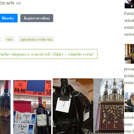
ném nebi :o)
Patla
Bluesky
Kopírovat odkaz
sklen
temati
zaslou
,
,
víno
zamyšlení o světě vína
ného vínopsavce a nezávislé články z vinného světa!
prosa
kritik
jméno
covid
mám r
vína h