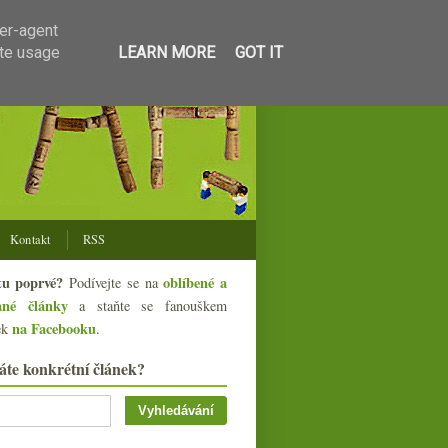
ser-agent
ate usage
LEARN MORE
GOT IT
Kontakt
RSS
tu poprvé?
oblíbené a
Podívejte se na
ané články
a staňte se fanouškem
na Facebooku
ek
.
áte konkrétní článek?