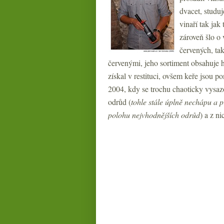
dvacet, studuj
vinaří tak jak
zároveň šlo o
červených, ta
červenými, jeho sortiment obsahuje h
získal v restituci, ovšem keře jsou 
2004, kdy se trochu chaoticky vysa
odrůd (
tohle stále úplně nechápu a p
polohu nejvhodnějších odrůd
) a z ni