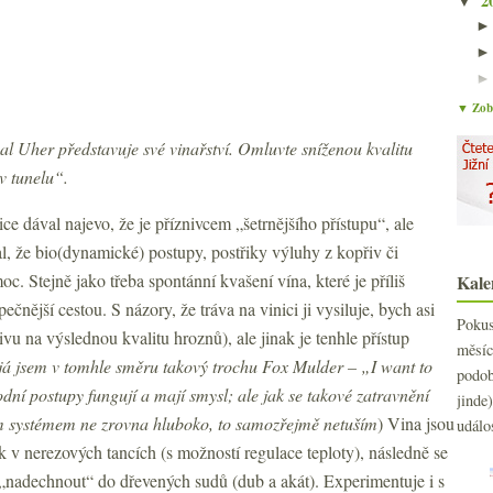
2
▼
▼ Zobr
al Uher představuje své vinařství. Omluvte sníženou kvalitu
v tunelu“.
ice dával najevo, že je příznivcem „šetrnějšího přístupu“, ale
al, že bio(dynamické) postupy, postřiky výluhy z kopřiv či
c. Stejně jako třeba spontánní kvašení vína, které je příliš
Kale
ečnější cestou. S názory, že tráva na vinici ji vysiluje, bych asi
Poku
vu na výslednou kvalitu hroznů), ale jinak je tenhle přístup
měs
já jsem v tomhle směru takový trochu Fox Mulder – „I want to
podo
írodní postupy fungují a mají smysl
; ale jak se takové zatravnění
jind
vým systémem ne zrovna hluboko, to samozřejmě netuším
) Vina jsou
událo
 v nerezových tancích (s možností regulace teploty), následně se
„nadechnout“ do dřevených sudů (dub a akát). Experimentuje i s