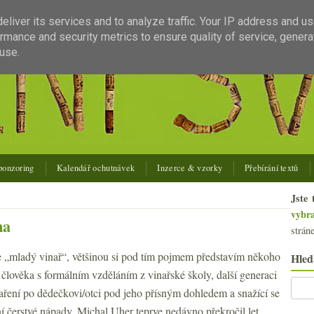
liver its services and to analyze traffic. Your IP address and u
rmance and security metrics to ensure quality of service, gener
use.
ponzoring
Kalendář ochutnávek
Inzerce & vzorky
Přebírání textů
Jste 
vybr
na
strán
 „mladý vinař“, většinou si pod tím pojmem představím někoho
Hled
, člověka s formálním vzděláním z vinařské školy, další generaci
naření po dědečkovi/otci pod jeho přísným dohledem a snažící se
ní čerstvé nápady. Michal Uher teprve nedávno překročil let