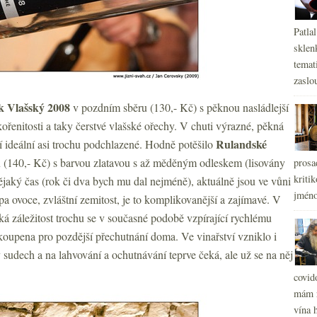
Patla
sklen
temati
zaslou
k Vlašský 2008
v pozdním sběru (130,- Kč) s pěknou nasládlejší
ořenitosti a taky čerstvé vlašské ořechy. V chuti výrazné, pěkná
Rulandské
í ideální asi trochu podchlazené. Hodně potěšilo
(140,- Kč) s barvou zlatavou s až měděným odleskem (lisovány
prosa
kritik
ějaký čas (rok či dva bych mu dal nejméně), aktuálně jsou ve vůni
jméno
upa ovoce, zvláštní zemitost, je to komplikovanější a zajímavé. V
ická záležitost trochu se v současné podobě vzpírající rychlému
upena pro pozdější přechutnání doma. Ve vinařství vzniklo i
v sudech a na lahvování a ochutnávání teprve čeká, ale už se na něj
covid
mám r
vína h