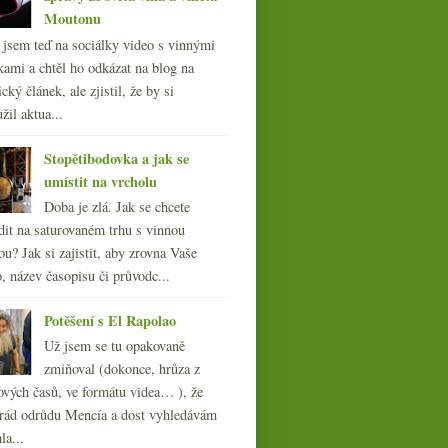
Moutonu
l jsem teď na sociálky video s vinnými
kami a chtěl ho odkázat na blog na
cký článek, ale zjistil, že by si
žil aktua...
Stopětibodovka a jak se
umístit na vrcholu
Doba je zlá. Jak se chcete
dit na saturovaném trhu s vinnou
ou? Jak si zajistit, aby zrovna Vaše
, název časopisu či průvodc...
Potěšení s El Rapolao
Už jsem se tu opakovaně
zmiňoval (dokonce, hrůza z
ových časů, ve formátu videa… ), že
ád odrůdu Mencía a dost vyhledávám
la...