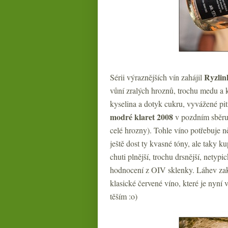
Ryzlin
Sérii výraznějších vín zahájil
vůní zralých hroznů, trochu medu a k
kyselina a dotyk cukru, vyvážené pit
modré klaret 2008
v pozdním sběru 
celé hrozny). Tohle víno potřebuje n
ještě dost ty kvasné tóny, ale taky k
chuti plnější, trochu drsnější, netyp
hodnocení z OIV sklenky. Láhev zako
klasické červené víno, které je nyní 
těším :o)