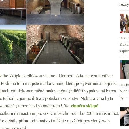
různý
2
►
2
►
moc p
Kukvi
zápis
kého sklípku s cihlovou valenou klenbou, skla, nerezu a vůbec
odíl na tom má jistě matka vinaře, která je výtvarnicí a stojí i za
maste
álních vín dokonce ručně malovanými (reliéfní vypalovaná barva
bude 
byl –
é té hodně jemné drti a s potiskem vinařství. Některá vína byla
vinném sklepě
ahve ručně (a moc hezky) nadepsané. Ve
celkem dvanáct vín převážně mladého ročníku 2008 a musím říct,
ro detaily přímo od vinařství můžete navštívit povedený web
ustační poznámky…