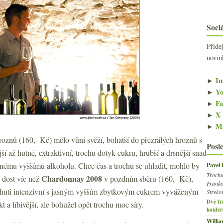
Sociá
Přide
novin
►
In
►
Yo
►
Fa
►
X 
►
Ma
oznů (160,- Kč) mělo vůni svěží, bohatší do přezrálých hroznů s
Posl
í až hutné, extraktivní, trochu dotyk cukru, hrubší a drsnější snad
Pavel
nému vyššímu alkoholu. Chce čas a trochu se uhladit, mohlo by
Trochu
Chardonnay 2008
 dost víc než
v pozdním sběru (160,- Kč),
Franko
v chuti intenzivní s jasným vyšším zbytkovým cukrem vyváženým
Streko
Dvě fr
t a líbivější, ale bohužel opět trochu moc síry.
konfer
Willi