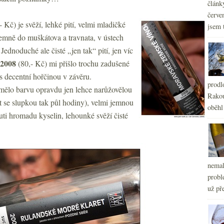
článk
červe
 Kč) je svěží, lehké pití, velmi mladičké
jsem 
 jemně do muškátova a travnata, v ústech
ednoduché ale čisté „jen tak“ pití, jen víc
 2008
(80,- Kč) mi přišlo trochu zadušené
é s decentní hořčinou v závěru.
prodl
mělo barvu opravdu jen lehce narůžovělou
Rakou
kt se slupkou tak půl hodiny), velmi jemnou
oběhl
ti hromadu kyselin, lehounké svěží čisté
nemal
probl
už pře