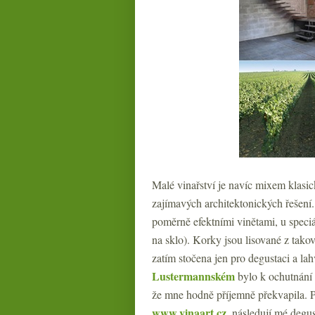
Malé vinařství je navíc mixem klasic
zajímavých architektonických řešení. P
poměrně efektními vinětami, u speci
na sklo). Korky jsou lisované z takov
zatím stočena jen pro degustaci a l
Lustermannském
bylo k ochutnání 
že mne hodně příjemně překvapila. P
www.vinaart.cz
, následují mé deg