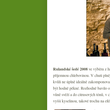
Rulandské šedé 2008
ve výběru z hr
příjemnou chlebovinou. V chuti plnějš
kvůli ne úplně ideálně zakomponova
být hodně pěkné. Rozhodně bavilo o
vůně svěží a do citrusových tónů, 
vyšší kyselinou, takové trochu na efek