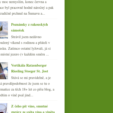
y moc nemyslím, konec června a
nce byl pracovně hodně náročný a pak
tradičně prchnul na Šumavu a...
Poznámky z rakouských
sámošek
Strávil jsem nedávno
oužený víkend s rodinou a přáteli v
sku. Zatímco ostatní lyžovali, já si
 místní jezero (v každém směru ...
Vertikála Ratzenberger
Riesling Steeger St. Jost
Stává se mi pravidelně, a je
á pravděpodobnost že jsem se tu o
ematice za těch 18+ let co píšu blog, a
dtím o víně psal jind...
Z čeho pít víno, smutné
zprávy ze světa vína a viněta