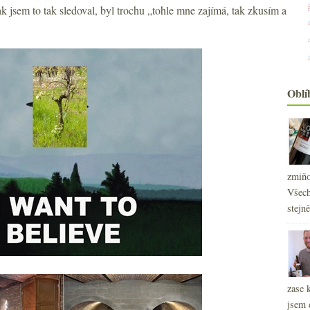
ak jsem to tak sledoval, byl trochu „tohle mne zajímá, tak zkusím a
Oblí
zmiňo
Všech
stejn
zase 
jsem 