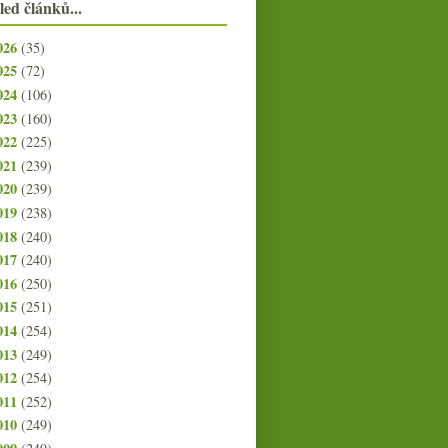
led článků...
026
(35)
025
(72)
024
(106)
023
(160)
022
(225)
021
(239)
020
(239)
019
(238)
018
(240)
017
(240)
016
(250)
015
(251)
014
(254)
013
(249)
012
(254)
011
(252)
010
(249)