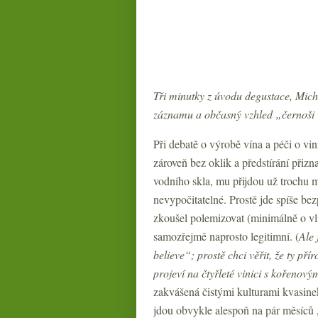
Tři minutky z úvodu degustace, Mich
záznamu a občasný vzhled „černoši 
Při debatě o výrobě vína a péči o vin
zároveň bez oklik a předstírání přizn
vodního skla, mu přijdou už trochu mo
nevypočitatelné. Prostě jde spíše bezp
zkoušel polemizovat (minimálně o vli
samozřejmě naprosto legitimní. (
Ale 
believe“
; prostě chci věřit, že ty př
projeví na čtyřleté vinici s kořeno
zakvášená čistými kulturami kvasinek
jdou obvykle alespoň na pár měsíců 