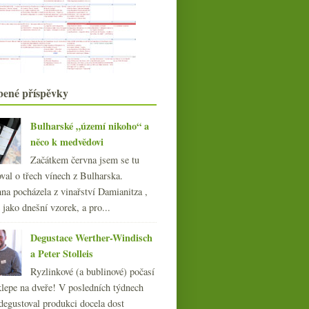
Vinaart a jeho mladá vína
Třináctiletý splín vinného
masochismu
Televizní vinařská reality show
Slavili jste Vavřince?
Designové fastfoody a vůbec trocha
bené příspěvky
Ameriky
Výsledky ankety „víno s cenou 150,-
Kč v maloobcho...
Bulharské „území nikoho“ a
Bourgogne Rouge jako Gamay z
něco k medvědovi
Beaujolais?
Začátkem června jsem se tu
Rudý fantom Burgenlandu
val o třech vínech z Bulharska.
Mušle a (nejen) trapistická piva
na pocházela z vinařství Damianitza ,
Cuketové carpaccio k letnímu těkání
ě jako dnešní vzorek, a pro...
července
(18)
►
června
(22)
►
Degustace Werther-Windisch
května
(20)
►
a Peter Stolleis
dubna
(21)
►
Ryzlinkové (a bublinové) počasí
března
(23)
►
klepe na dveře! V posledních týdnech
února
(20)
►
degustoval produkci docela dost