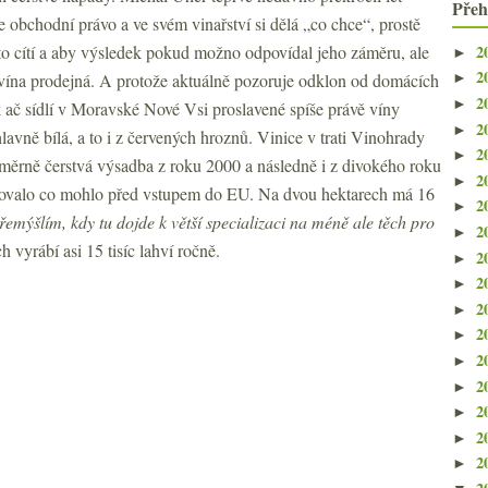
Přeh
e obchodní právo a ve svém vinařství si dělá „co chce“, prostě
2
 to cítí a aby výsledek pokud možno odpovídal jeho záměru, ale
►
2
 vína prodejná. A protože aktuálně pozoruje odklon od domácích
►
2
►
k ač sídlí v Moravské Nové Vsi proslavené spíše právě víny
2
►
lavně bílá, a to i z červených hroznů. Vinice v trati Vinohrady
2
►
poměrně čerstvá výsadba z roku 2000 a následně i z divokého roku
2
►
zovalo co mohlo před vstupem do EU. Na dvou hektarech má 16
2
►
řemýšlím, kdy tu dojde k větší specializaci na méně ale těch pro
2
►
ch vyrábí asi 15 tisíc lahví ročně.
2
►
2
►
2
►
2
►
2
►
2
►
2
►
2
►
2
►