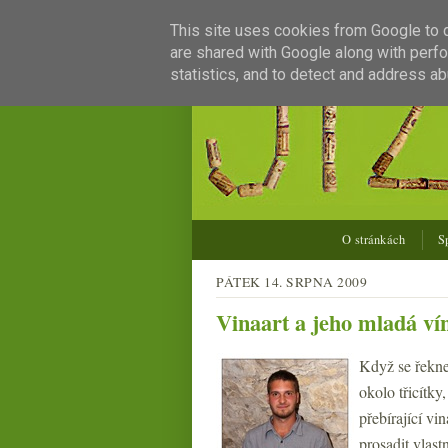
This site uses cookies from Google to de
are shared with Google along with perfo
statistics, and to detect and address ab
O stránkách
S
PÁTEK 14. SRPNA 2009
Vinaart a jeho mladá ví
Když se řekne
okolo třicítky
přebírající vi
prosadit vlast