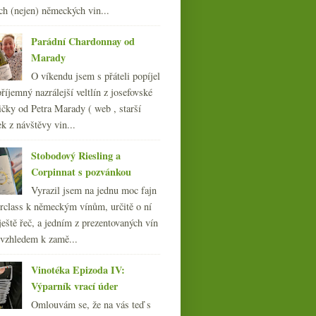
ledna
(20)
►
ch (nejen) německých vin...
008
(270)
007
(108)
Parádní Chardonnay od
Marady
O víkendu jsem s přáteli popíjel
říjemný nazrálejší veltlín z josefovské
čky od Petra Marady ( web , starší
ek z návštěvy vin...
Stobodový Riesling a
Corpinnat s pozvánkou
Vyrazil jsem na jednu moc fajn
rclass k německým vínům, určitě o ní
ještě řeč, a jedním z prezentovaných vín
 vzhledem k zamě...
Vinotéka Epizoda IV:
Výparník vrací úder
Omlouvám se, že na vás teď s