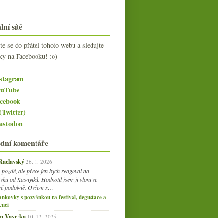
lní sítě
jte se do přátel tohoto webu a sledujte
ky na Facebooku! :o)
stagram
uTube
cebook
(Twitter)
stodon
ední komentáře
 Raclavský
26. 1. 2026
 pozdě, ale přece jen bych reagoval na
vku od Kasnyiků. Hodnotil jsem ji vloni ve
vě podobně. Ovšem z…
ankovky s pozvánkou na festival, degustace a
enci
am Vaverka
10. 12. 2025