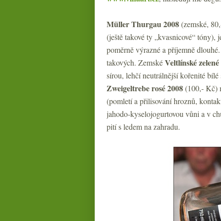
Müller Thurgau 2008
(zemské, 80,-
(ještě takové ty „kvasnicové“ tóny),
poměrně výrazné a příjemně dlouhé. J
Veltlínské zelené
takových. Zemské
sírou, lehčí neutrálnější kořenité bíl
Zweigeltrebe rosé 2008
(100,- Kč) 
(pomletí a přilisování hroznů, konta
jahodo-kyselojogurtovou vůni a v chu
pití s ledem na zahradu.