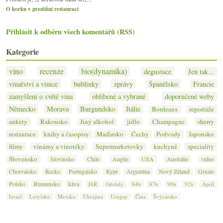
O korku v prestižní restauraci
Přihlásit k odběru všech komentářů (RSS)
Kategorie
víno
recenze
bio(dynamika)
degustace
Jen tak...
vinařství a vinice
bublinky
zprávy
Španělsko
Francie
zamyšlení o světě vína
oblíbené a vybrané
doporučené weby
Německo
Morava
Burgundsko
Itálie
Bordeaux
reportáže
ankety
Rakousko
Jiný alkohol
jídlo
Champagne
sherry
restaurace
knihy a časopisy
Maďarsko
Čechy
Podvody
Japonsko
filmy
vinárny a vinotéky
Supermarketovky
kuchyně
speciality
Slovensko
Slovinsko
Chile
Anglie
USA
Austrálie
video
Chorvatsko
Řecko
Portugalsko
Kypr
Argentina
Nový Zéland
Gruzie
Polsko
Rumunsko
káva
JAR
Odrůdy
84b
87b
90b
92b
Apríl
Izrael
Lotyšsko
Mexiko
Ukrajina
Urugay
Čína
Švýcarsko