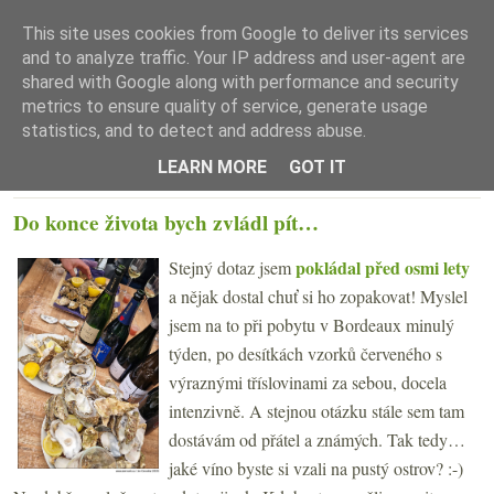
This site uses cookies from Google to deliver its services
and to analyze traffic. Your IP address and user-agent are
shared with Google along with performance and security
metrics to ensure quality of service, generate usage
statistics, and to detect and address abuse.
☰ Menu
LEARN MORE
GOT IT
STŘEDA 15. BŘEZNA 2023
Do konce života bych zvládl pít…
pokládal před osmi lety
Stejný dotaz jsem
a nějak dostal chuť si ho zopakovat! Myslel
jsem na to při pobytu v Bordeaux minulý
týden, po desítkách vzorků červeného s
výraznými tříslovinami za sebou, docela
intenzivně. A stejnou otázku stále sem tam
dostávám od přátel a známých. Tak tedy…
jaké víno byste si vzali na pustý ostrov? :-)