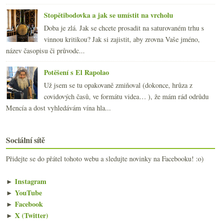
Stopětibodovka a jak se umístit na vrcholu
Doba je zlá. Jak se chcete prosadit na saturovaném trhu s
vinnou kritikou? Jak si zajistit, aby zrovna Vaše jméno,
název časopisu či průvodc...
Potěšení s El Rapolao
Už jsem se tu opakovaně zmiňoval (dokonce, hrůza z
covidových časů, ve formátu videa… ), že mám rád odrůdu
Mencía a dost vyhledávám vína hla...
Sociální sítě
Přidejte se do přátel tohoto webu a sledujte novinky na Facebooku! :o)
►
Instagram
►
YouTube
►
Facebook
►
X (Twitter)