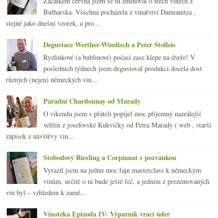
Začátkem června jsem se tu zmiňoval o třech vínech z
2008
(270)
►
Bulharska. Všechna pocházela z vinařství Damianitza ,
2007
(108)
►
stejně jako dnešní vzorek, a pro...
Degustace Werther-Windisch a Peter Stolleis
Ryzlinkové (a bublinové) počasí zase klepe na dveře! V
posledních týdnech jsem degustoval produkci docela dost
různých (nejen) německých vin...
Parádní Chardonnay od Marady
O víkendu jsem s přáteli popíjel moc příjemný nazrálejší
veltlín z josefovské Kukvičky od Petra Marady ( web , starší
zápisek z návštěvy vin...
Stobodový Riesling a Corpinnat s pozvánkou
Vyrazil jsem na jednu moc fajn masterclass k německým
vínům, určitě o ní bude ještě řeč, a jedním z prezentovaných
vín byl – vzhledem k zamě...
Vinotéka Epizoda IV: Výparník vrací úder