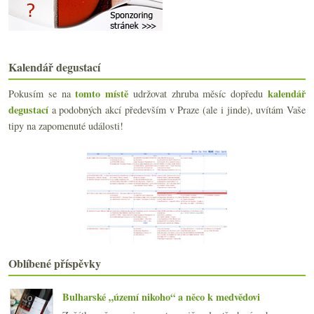
Co si představíte, když se řekne Bordeaux?
Chutné ryzlinky z Nackenheimu a Zeltingenu
Wachter Wiesler a jejich pohled na Frankovku
února
(13)
►
Kalendář degustací
ledna
(19)
►
2022
(225)
►
tomto místě
kalendář
Pokusím se na
udržovat zhruba měsíc dopředu
2021
(239)
►
degustací
a podobných akcí především v Praze (ale i jinde), uvítám Vaše
2020
(239)
►
tipy na zapomenuté události!
2019
(238)
►
2018
(240)
►
2017
(240)
►
2016
(250)
►
2015
(251)
►
2014
(254)
►
2013
(249)
►
2012
(254)
►
Oblíbené příspěvky
2011
(252)
►
2010
(249)
►
Bulharské „území nikoho“ a něco k medvědovi
2009
(249)
►