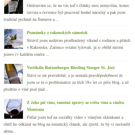
Omlouvám se, že na vás teď s články moc nemyslím, konec
června a července byl pracovně hodně náročný a pak jsem
tradičně prchnul na Šumavu a...
Poznámky z rakouských sámošek
Strávil jsem nedávno prodloužený víkend s rodinou a přáteli
v Rakousku. Zatímco ostatní lyžovali, já si oběhl místní
jezero (v každém směru ...
Vertikála Ratzenberger Riesling Steeger St. Jost
Stává se mi pravidelně, a je nemalá pravděpodobnost že
jsem se tu o problematice za těch 18+ let co píšu blog, a už
předtím o víně psal jind...
Z čeho pít víno, smutné zprávy ze světa vína a viněta
Moutonu
Patlal jsem teď na sociálky video s vinnými sklenkami a
chtěl ho odkázat na blog na tematický článek, ale zjistil, že by si zasloužil
aktua...