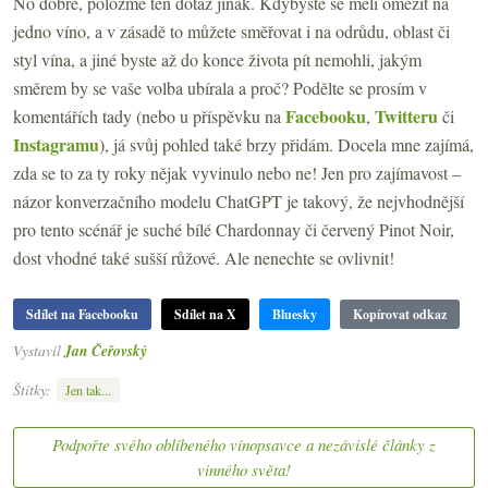
No dobře, položme ten dotaz jinak. Kdybyste se měli omezit na
jedno víno, a v zásadě to můžete směřovat i na odrůdu, oblast či
styl vína, a jiné byste až do konce života pít nemohli, jakým
směrem by se vaše volba ubírala a proč? Podělte se prosím v
Facebooku
Twitteru
komentářích tady (nebo u příspěvku na
,
či
Instagramu
), já svůj pohled také brzy přidám. Docela mne zajímá,
zda se to za ty roky nějak vyvinulo nebo ne! Jen pro zajímavost –
názor konverzačního modelu ChatGPT je takový, že nejvhodnější
pro tento scénář je suché bílé Chardonnay či červený Pinot Noir,
dost vhodné také sušší růžové. Ale nenechte se ovlivnit!
Sdílet na Facebooku
Sdílet na X
Bluesky
Kopírovat odkaz
Vystavil
Jan Čeřovský
Štítky:
Jen tak...
Podpořte svého oblíbeného vínopsavce a nezávislé články z
vinného světa!