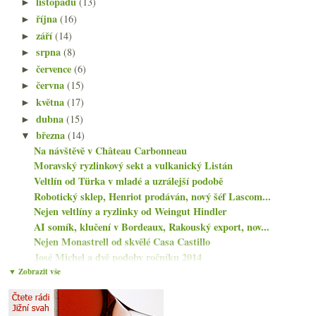
listopadu
(13)
►
října
(16)
►
září
(14)
►
srpna
(8)
►
července
(6)
►
června
(15)
►
května
(17)
►
dubna
(15)
►
března
(14)
▼
Na návštěvě v Château Carbonneau
Moravský ryzlinkový sekt a vulkanický Listán
Veltlín od Türka v mladé a uzrálejší podobě
Robotický sklep, Henriot prodáván, nový šéf Lascom...
Nejen veltlíny a ryzlinky od Weingut Hindler
AI somík, klučení v Bordeaux, Rakouský export, nov...
Nejen Monastrell od skvělé Casa Castillo
José Michel a dvě podoby ročníku 2014
Návštěva a degustace v Sekthaus Raumland
▼ Zobrazit vše
Do konce života bych zvládl pít…
Skvělé Trebbiano a fajn Morellino od Podere 414