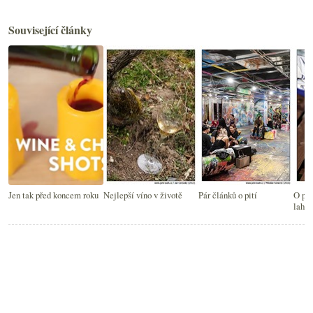
Související články
Jen tak před koncem roku
Nejlepší víno v životě
Pár článků o pití
O pit
lahví