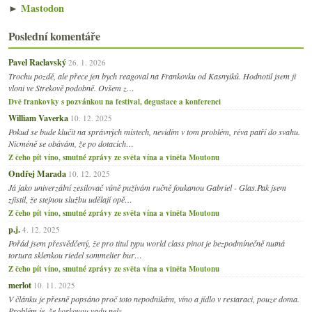
►
Mastodon
Poslední komentáře
Pavel Raclavský
26. 1. 2026
Trochu pozdě, ale přece jen bych reagoval na Frankovku od Kasnyiků. Hodnotil jsem ji
vloni ve Strekově podobně. Ovšem z…
Dvě frankovky s pozvánkou na festival, degustace a konferenci
William Vaverka
10. 12. 2025
Pokud se bude klučit na správných místech, nevidím v tom problém, réva patří do svahu.
Nicméně se obávám, že po dotacích…
Z čeho pít víno, smutné zprávy ze světa vína a viněta Moutonu
Ondřej Marada
10. 12. 2025
Já jako univerzální zesilovač vůně pužívám ručně foukanou Gabriel - Glas.Pak jsem
zjistil, že stejnou službu udělají opě…
Z čeho pít víno, smutné zprávy ze světa vína a viněta Moutonu
p.j.
4. 12. 2025
Pořád jsem přesvědčený, že pro titul typu world class pinot je bezpodmínečně nutná
tortura sklenkou riedel sommelier bur…
Z čeho pít víno, smutné zprávy ze světa vína a viněta Moutonu
merlot
10. 11. 2025
V článku je přesně popsáno proč toto nepodnikám, víno a jídlo v restaraci, pouze doma.
Problém je, že korkovou vadu nelz…