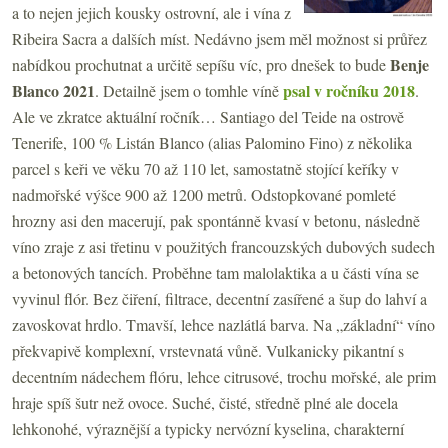
a to nejen jejich kousky ostrovní, ale i vína z
Ribeira Sacra a dalších míst. Nedávno jsem měl možnost si průřez
Benje
nabídkou prochutnat a určitě sepíšu víc, pro dnešek to bude
Blanco 2021
psal v ročníku 2018
. Detailně
jsem o tomhle víně
.
Ale ve zkratce aktuální ročník… Santiago del Teide na ostrově
Tenerife, 100 % Listán Blanco (alias Palomino Fino) z několika
parcel s keři ve věku 70 až 110 let, samostatně stojící keříky v
nadmořské výšce 900 až 1200 metrů. Odstopkované pomleté
hrozny asi den macerují, pak spontánně kvasí v betonu, následně
víno zraje z asi třetinu v použitých francouzských dubových sudech
a betonových tancích. Proběhne tam malolaktika a u části vína se
vyvinul flór. Bez čiření, filtrace, decentní zasířené a šup do lahví a
zavoskovat hrdlo. Tmavší, lehce nazlátlá barva. Na „základní“ víno
překvapivě komplexní, vrstevnatá vůně. Vulkanicky pikantní s
decentním nádechem flóru, lehce citrusové, trochu mořské, ale prim
hraje spíš šutr než ovoce. Suché, čisté, středně plné ale docela
lehkonohé, výraznější a typicky nervózní kyselina, charakterní