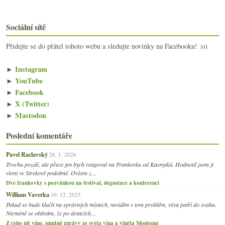
Sociální sítě
Přidejte se do přátel tohoto webu a sledujte novinky na Facebooku! :o)
►
Instagram
►
YouTube
►
Facebook
►
X (Twitter)
►
Mastodon
Poslední komentáře
Pavel Raclavský
26. 1. 2026
Trochu pozdě, ale přece jen bych reagoval na Frankovku od Kasnyiků. Hodnotil jsem ji
vloni ve Strekově podobně. Ovšem z…
Dvě frankovky s pozvánkou na festival, degustace a konferenci
William Vaverka
10. 12. 2025
Pokud se bude klučit na správných místech, nevidím v tom problém, réva patří do svahu.
Nicméně se obávám, že po dotacích…
Z čeho pít víno, smutné zprávy ze světa vína a viněta Moutonu