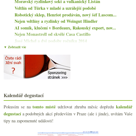
Moravský ryzlinkový sekt a vulkanický Listán
Veltlín od Türka v mladé a uzrálejší podobě
Robotický sklep, Henriot prodáván, nový šéf Lascom...
Nejen veltlíny a ryzlinky od Weingut Hindler
AI somík, klučení v Bordeaux, Rakouský export, nov...
Nejen Monastrell od skvělé Casa Castillo
José Michel a dvě podoby ročníku 2014
Návštěva a degustace v Sekthaus Raumland
▼ Zobrazit vše
Do konce života bych zvládl pít…
Skvělé Trebbiano a fajn Morellino od Podere 414
Co si představíte, když se řekne Bordeaux?
Chutné ryzlinky z Nackenheimu a Zeltingenu
Wachter Wiesler a jejich pohled na Frankovku
února
(13)
►
Kalendář degustací
ledna
(19)
►
2022
(225)
►
tomto místě
kalendář
Pokusím se na
udržovat zhruba měsíc dopředu
2021
(239)
►
degustací
a podobných akcí především v Praze (ale i jinde), uvítám Vaše
2020
(239)
►
tipy na zapomenuté události!
2019
(238)
►
2018
(240)
►