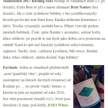
Maidensten 2017
Riesling Sekt
existuje ve variantách Brut (11 g/l
Brut Nature
dozáže), Extra Brut (6 g/l) a mnou chutnané
(bez
dozáže). Jde o čistě ryzlinkové bubliny z bio (certifikovaných)
hroznů pavlovské trati Stará hora, klasika druhotná fermentace v
lahvi. Trochu výraznější, nazlátlá barva. Pěkně vytrvalé perlení
menších bublinek. Čisté, spíše florální v aromatice, sušené květy,
lehce oříškové, po pravdě to má štych jako dobrá cava postavená na
odrůdě Xarel·lo spíš než klasické ryzlinkové sekty/crémanty,
zajímavé. Suché, čisté, s pěknou kyselinou, bílé ovoce, florální
linka, lehce oříškové, slušná dochuť. Fajn bubliny!
Envínate
. Jeden ze zásadních představitelů
„nové španělské vlny“, projekt už roky
zastoupený na lístcích slavných restaurací od
Kodaně po … no prostě všude! Jméno, o
kterém tu píšu už nejméně od roku 2016,
bez větší pozornosti čtenářů (vy!). Nově jsou
JOJO Wines
dováženi i k nám, pod křídly
,