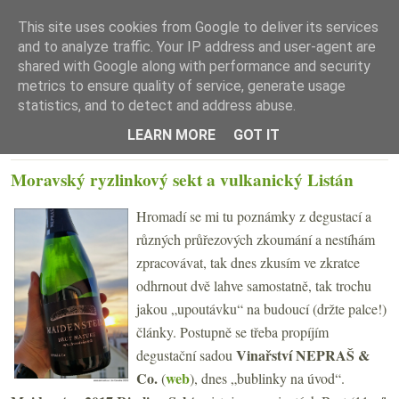
This site uses cookies from Google to deliver its services
and to analyze traffic. Your IP address and user-agent are
shared with Google along with performance and security
metrics to ensure quality of service, generate usage
statistics, and to detect and address abuse.
☰ Menu
LEARN MORE
GOT IT
STŘEDA 29. BŘEZNA 2023
Moravský ryzlinkový sekt a vulkanický Listán
Hromadí se mi tu poznámky z degustací a
různých průřezových zkoumání a nestíhám
zpracovávat, tak dnes zkusím ve zkratce
odhrnout dvě lahve samostatně, tak trochu
jakou „upoutávku“ na budoucí (držte palce!)
články. Postupně se třeba propíjím
Vinařství NEPRAŠ &
degustační sadou
Co.
web
(
), dnes „bublinky na úvod“.