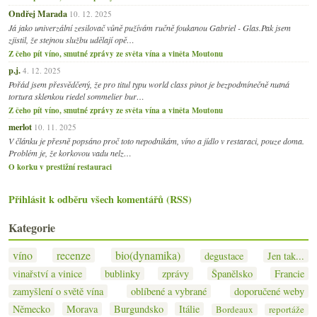
Ondřej Marada
10. 12. 2025
Já jako univerzální zesilovač vůně pužívám ručně foukanou Gabriel - Glas.Pak jsem
zjistil, že stejnou službu udělají opě…
Z čeho pít víno, smutné zprávy ze světa vína a viněta Moutonu
p.j.
4. 12. 2025
Pořád jsem přesvědčený, že pro titul typu world class pinot je bezpodmínečně nutná
tortura sklenkou riedel sommelier bur…
Z čeho pít víno, smutné zprávy ze světa vína a viněta Moutonu
merlot
10. 11. 2025
V článku je přesně popsáno proč toto nepodnikám, víno a jídlo v restaraci, pouze doma.
Problém je, že korkovou vadu nelz…
O korku v prestižní restauraci
Přihlásit k odběru všech komentářů (RSS)
Kategorie
víno
recenze
bio(dynamika)
degustace
Jen tak...
vinařství a vinice
bublinky
zprávy
Španělsko
Francie
zamyšlení o světě vína
oblíbené a vybrané
doporučené weby
Německo
Morava
Burgundsko
Itálie
Bordeaux
reportáže