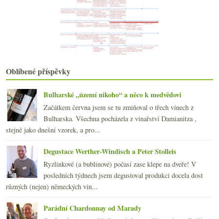
2017
(240)
►
2016
(250)
►
2015
(251)
►
2014
(254)
►
2013
(249)
►
2012
(254)
►
Oblíbené příspěvky
2011
(252)
►
2010
(249)
►
Bulharské „území nikoho“ a něco k medvědovi
2009
(249)
►
Začátkem června jsem se tu zmiňoval o třech vínech z
2008
(270)
►
Bulharska. Všechna pocházela z vinařství Damianitza ,
2007
(108)
►
stejně jako dnešní vzorek, a pro...
Degustace Werther-Windisch a Peter Stolleis
Ryzlinkové (a bublinové) počasí zase klepe na dveře! V
posledních týdnech jsem degustoval produkci docela dost
různých (nejen) německých vin...
Parádní Chardonnay od Marady