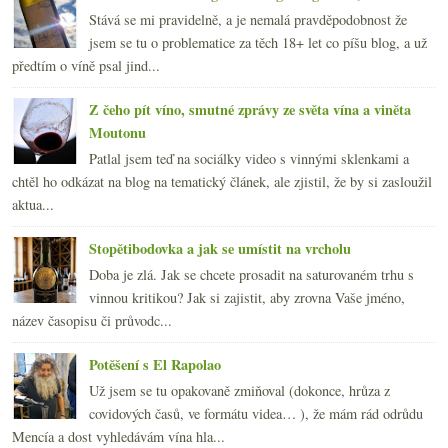
Stává se mi pravidelně, a je nemalá pravděpodobnost že
jsem se tu o problematice za těch 18+ let co píšu blog, a už
předtím o víně psal jind...
Z čeho pít víno, smutné zprávy ze světa vína a viněta
Moutonu
Patlal jsem teď na sociálky video s vinnými sklenkami a
chtěl ho odkázat na blog na tematický článek, ale zjistil, že by si zasloužil
aktua...
Stopětibodovka a jak se umístit na vrcholu
Doba je zlá. Jak se chcete prosadit na saturovaném trhu s
vinnou kritikou? Jak si zajistit, aby zrovna Vaše jméno,
název časopisu či průvodc...
Potěšení s El Rapolao
Už jsem se tu opakovaně zmiňoval (dokonce, hrůza z
covidových časů, ve formátu videa… ), že mám rád odrůdu
Mencía a dost vyhledávám vína hla...