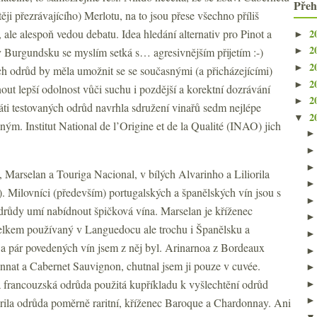
Přeh
těji přezrávajícího) Merlotu, na to jsou přese všechno příliš
2
 ale alespoň vedou debatu. Idea hledání alternativ pro Pinot a
►
2
Burgundsku se myslím setká s… agresivnějším přijetím :-)
►
2
►
h odrůd by měla umožnit se se současnými (a přicházejícími)
2
►
ut lepší odolnost vůči suchu i pozdější a korektní dozrávání
2
►
áti testovaných odrůd navrhla sdružení vinařů sedm nejlépe
2
▼
ným. Institut National de l’Origine et de la Qualité (INAO) jich
, Marselan a Touriga Nacional, v bílých Alvarinho a Liliorila
. Milovníci (především) portugalských a španělských vín jsou s
růdy umí nabídnout špičková vína. Marselan je kříženec
lkem používaný v Languedocu ale trochu i Španělsku a
a pár povedených vín jsem z něj byl. Arinarnoa z Bordeaux
nnat a Cabernet Sauvignon, chutnal jsem ji pouze v cuvée.
ná francouzská odrůda použitá kupříkladu k vyšlechtění odrůd
orila odrůda poměrně raritní, kříženec Baroque a Chardonnay. Ani