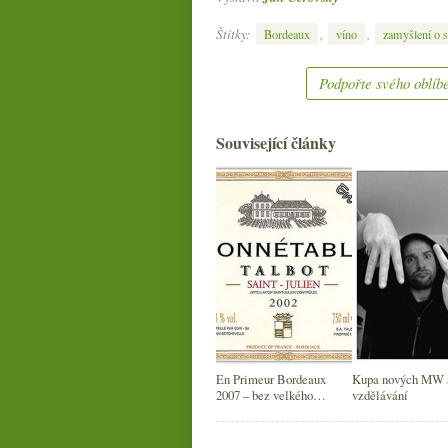
Štítky:
,
,
Bordeaux
víno
zamyšlení o s
Podpořte svého oblíbe
Související články
En Primeur Bordeaux
Kupa nových MW a
2007 – bez velkého
vzdělávání
nadšení