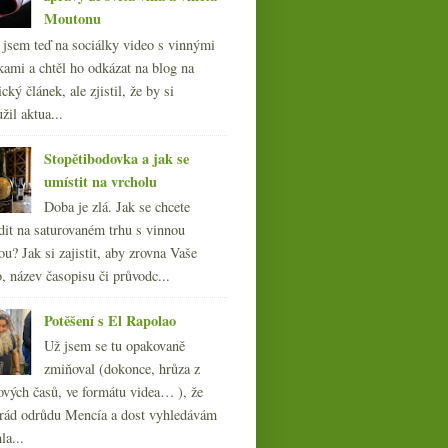
Moutonu
l jsem teď na sociálky video s vinnými
kami a chtěl ho odkázat na blog na
cký článek, ale zjistil, že by si
žil aktua...
Stopětibodovka a jak se
umístit na vrcholu
Doba je zlá. Jak se chcete
dit na saturovaném trhu s vinnou
ou? Jak si zajistit, aby zrovna Vaše
, název časopisu či průvodc...
Potěšení s El Rapolao
Už jsem se tu opakovaně
zmiňoval (dokonce, hrůza z
ových časů, ve formátu videa… ), že
ád odrůdu Mencía a dost vyhledávám
la...