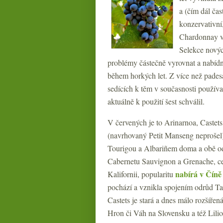
a (čím dál čas
konzervativní,
Chardonnay v 
Selekce novýc
problémy částečně vyrovnat a nabídno
během horkých let. Z více než pades
sedících k těm v současnosti používa
aktuálně k použití šest schválil.
V červených je to Arinarnoa, Castets
(navrhovaný Petit Manseng neprošel)
Tourigou a Albariñem doma a obě od
Cabernetu Sauvignon a Grenache, ce
nabírá v Číně
Kalifornii, popularitu
pochází a vznikla spojením odrůd Ta
Castets je stará a dnes málo rozšíře
Hron či Váh na Slovensku a též Lili