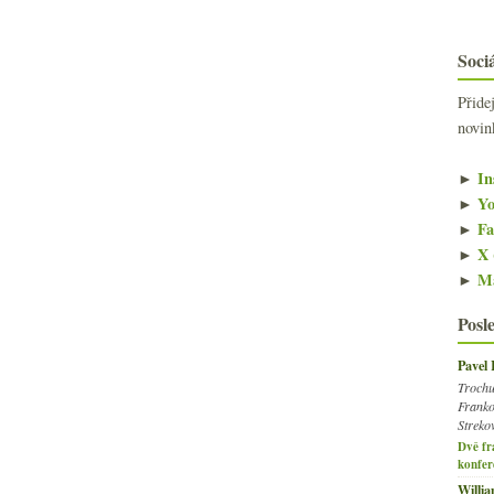
Sociá
Přide
novin
►
In
►
Yo
►
Fa
►
X 
►
Ma
Posl
Pavel
Trochu
Franko
Streko
Dvě fr
konfer
Willi