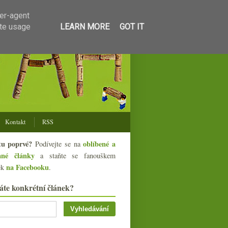
ser-agent
ate usage
LEARN MORE
GOT IT
Kontakt
RSS
tu poprvé?
oblíbené a
Podívejte se na
ané články
a staňte se fanouškem
na Facebooku
ek
.
áte konkrétní článek?