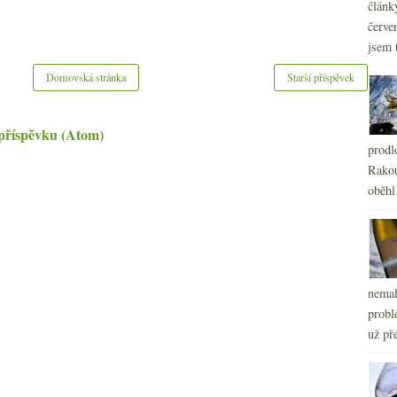
článk
červe
jsem 
Domovská stránka
Starší příspěvek
příspěvku (Atom)
prodl
Rakou
oběhl
nemal
probl
už pře