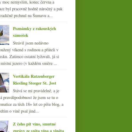
y moc nemyslím, konec června a
nce byl pracovně hodně náročný a pak
tradičně prchnul na Šumavu a...
Poznámky z rakouských
sámošek
Strávil jsem nedávno
oužený víkend s rodinou a přáteli v
sku. Zatímco ostatní lyžovali, já si
 místní jezero (v každém směru ...
Vertikála Ratzenberger
Riesling Steeger St. Jost
Stává se mi pravidelně, a je
á pravděpodobnost že jsem se tu o
ematice za těch 18+ let co píšu blog, a
dtím o víně psal jind...
Z čeho pít víno, smutné
zprávy ze světa vína a viněta