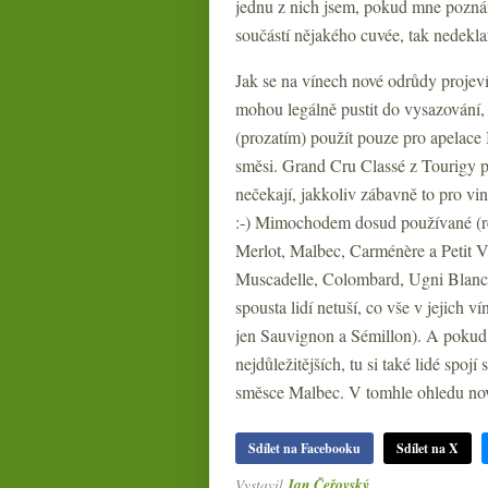
jednu z nich jsem, pokud mne pozn
součástí nějakého cuvée, tak nedek
Jak se na vínech nové odrůdy projev
mohou legálně pustit do vysazování,
(prozatím) použít pouze pro apelace 
směsi. Grand Cru Classé z Tourigy p
nečekají, jakkoliv zábavně to pro v
:-) Mimochodem dosud používané (re
Merlot, Malbec, Carménère a Petit V
Muscadelle, Colombard, Ugni Blanc,
spousta lidí netuší, co vše v jejich v
jen Sauvignon a Sémillon). A pokud
nejdůležitějších, tu si také lidé spo
směsce Malbec. V tomhle ohledu nov
Sdílet na Facebooku
Sdílet na X
Vystavil
Jan Čeřovský