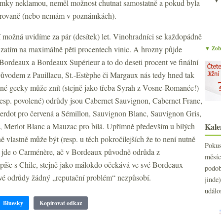
ámky neklamou, neměl možnost chutnat samostatně a pokud byla
larovaně (nebo nemám v poznámkách).
í možná uvidíme za pár (desítek) let. Vinohradníci se každopádně
 zatím na maximálně pěti procentech vinic. A hrozny půjde
▼ Zobr
Bordeaux a Bordeaux Supérieur a to do deseti procent ve finální
ůvodem z Pauillacu, St.-Estèphe či Margaux nás tedy hned tak
inné geeky může znít (stejně jako třeba Syrah z Vosne-Romanée!)
sp. povolené) odrůdy jsou Cabernet Sauvignon, Cabernet Franc,
erdot pro červená a Sémillon, Sauvignon Blanc, Sauvignon Gris,
 Merlot Blanc a Mauzac pro bílá. Upřímně především u bílých
Kale
íně vlastně může být (resp. u těch pokročilejších že to není nutně
Poku
 jde o Carménère, ač v Bordeaux původně odrůda z
měs
jí spíše s Chile, stejně jako málokdo očekává ve své Bordeaux
podo
é odrůdy žádný „reputační problém“ nezpůsobí.
jind
událo
Bluesky
Kopírovat odkaz