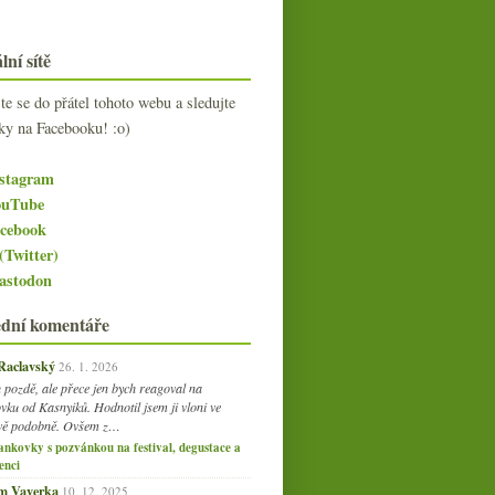
lní sítě
jte se do přátel tohoto webu a sledujte
ky na Facebooku! :o)
stagram
uTube
cebook
(Twitter)
stodon
ední komentáře
 Raclavský
26. 1. 2026
 pozdě, ale přece jen bych reagoval na
vku od Kasnyiků. Hodnotil jsem ji vloni ve
vě podobně. Ovšem z…
ankovky s pozvánkou na festival, degustace a
enci
am Vaverka
10. 12. 2025