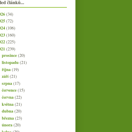
led článků...
026
(34)
025
(72)
024
(106)
023
(160)
022
(225)
021
(239)
prosince
(20)
►
listopadu
(21)
►
října
(19)
►
září
(21)
►
srpna
(17)
►
července
(15)
►
června
(22)
►
května
(21)
►
dubna
(20)
►
března
(23)
►
února
(20)
►
ledna
(20)
▼