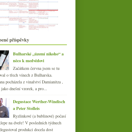
Opět mladá Ultreia Saint Jacques
Ryzlinková Máří Magdaléna z
vinařství Meyer
Le Masciare a chutná Kampánie
Chrámecký košer Pinot Noir
ročníku 2001
bené příspěvky
100 top vín ČR, archiv ČT24 a
korky bez TCA
Fantastický Riesling Mélange od
Bulharské „území nikoho“ a
Evy Fricke
něco k medvědovi
020
(239)
Začátkem června jsem se tu
019
(238)
val o třech vínech z Bulharska.
018
na pocházela z vinařství Damianitza ,
(240)
ě jako dnešní vzorek, a pro...
017
(240)
016
(250)
Degustace Werther-Windisch
015
(251)
a Peter Stolleis
014
(254)
Katastrofický ročník 2007
Ryzlinkové (a bublinové) počasí
013
v Bordeaux?
(249)
klepe na dveře! V posledních týdnech
012
(254)
degustoval produkci docela dost
011
(252)