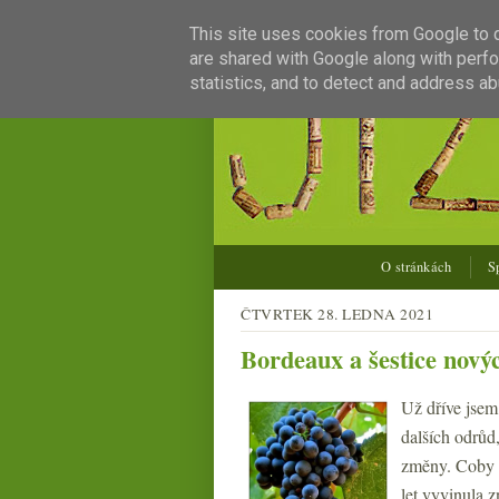
This site uses cookies from Google to de
are shared with Google along with perfo
statistics, and to detect and address ab
O stránkách
S
ČTVRTEK 28. LEDNA 2021
Bordeaux a šestice nový
Už dříve jsem
dalších odrůd
změny. Coby o
let vyvinula 