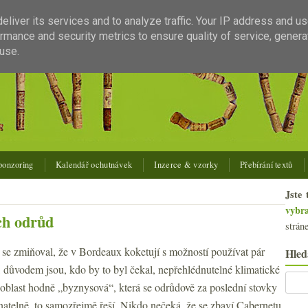
liver its services and to analyze traffic. Your IP address and u
rmance and security metrics to ensure quality of service, gener
use.
ponzoring
Kalendář ochutnávek
Inzerce & vzorky
Přebírání textů
Jste 
vybr
ch odrůd
strán
 se zmiňoval, že v Bordeaux koketují s možností používat pár
Hled
, důvodem jsou, kdo by to byl čekal, nepřehlédnutelné klimatické
blast hodně „byznysová“, která se odrůdově za poslední stovky
znatelně, to samozřejmě řeší. Nikdo nečeká, že se zbaví Cabernetu