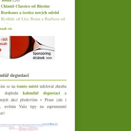
Chianti Classico od Riecine
Bordeaux a šestice nových odrůd
Ryzlink od Lisy Bunn a Barbera od
Boeri
azit vše
Dvě klasiky od Tenuta di Capezzana
Tiefenbrunner a Pinot Noir, Grigio
a Sauvignon
Louis Girardot a Special Cuvée od
Bollingeru
Hutné Basilisco a Piesporter
Riesling od Haina
Ryzlink od Josta a Corvers-Kauter
ndář degustací
Vytí na měsíc s Champagne
Lamblot
tomto místě
sím se na
udržovat zhruba
Bois de Favereau v červené i bílé
kalendář degustací
íc dopředu
a
Gurdau Veltliner a Kuba Novák
bných akcí především v Praze (ale i
Šedý pinot
e), uvítám Vaše tipy na zapomenuté
Prvotina od Champagne Oudiette
sti!
Povedená biodynamická Rioja s
psíkem
Château Pontet-Canet a noční můra
2007