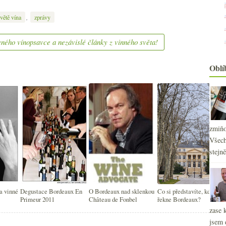
,
větě vína
zprávy
ného vínopsavce a nezávislé články z vinného světa!
Oblí
2
►
2
zmiňo
►
2
Všech
►
stejn
2
►
2
►
2
►
2
►
 vinné
Degustace Bordeaux En
O Bordeaux nad sklenkou
Co si představíte, když se
2
Primeur 2011
Château de Fonbel
řekne Bordeaux?
►
zase 
2
►
jsem 
2
►