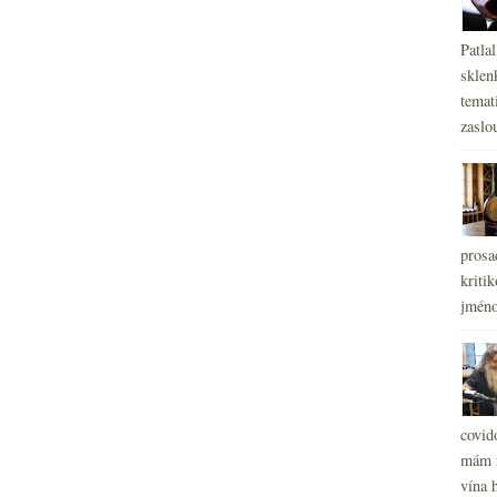
Patla
sklen
temati
zaslou
prosa
kritik
jméno
covid
mám r
vína h