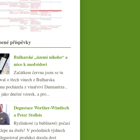
Vyzrálá Cava a svérázné Prosecco
Someliéři doporučují #1
Tři charakterní Barbery od Rocco di
Carpeneto
Mladé blatnické vinařství Berthy
Vinná novoroční předsevzetí
Dvakrát bio cava od Llopart
bené příspěvky
J. Stávek Karmazín a Reserva od
Marqués de Murrieta
Bulharské „území nikoho“ a
Barbery od Boeri, kyperská
něco k medvědovi
Vamvakada a piemontské ...
Prestige bohémka, jurský crémant
Začátkem června jsem se tu
Pierre Richard a ...
Biodynamický rakouský
val o třech vínech z Bulharska.
Riesling a jedna Mosela
Postarší slovenský ryzlink a výtečné
na pocházela z vinařství Damianitza ,
Xarel·lo
ě jako dnešní vzorek, a pro...
018
(240)
Degustace Werther-Windisch
017
(240)
a Peter Stolleis
016
(250)
015
(251)
Ryzlinkové (a bublinové) počasí
014
(254)
klepe na dveře! V posledních týdnech
013
(249)
degustoval produkci docela dost