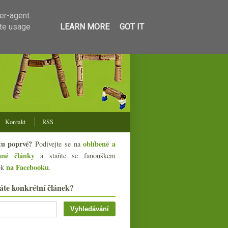
ser-agent
ate usage
LEARN MORE
GOT IT
Kontakt
RSS
tu poprvé?
oblíbené a
Podívejte se na
ané články
a staňte se fanouškem
na Facebooku
ek
.
áte konkrétní článek?