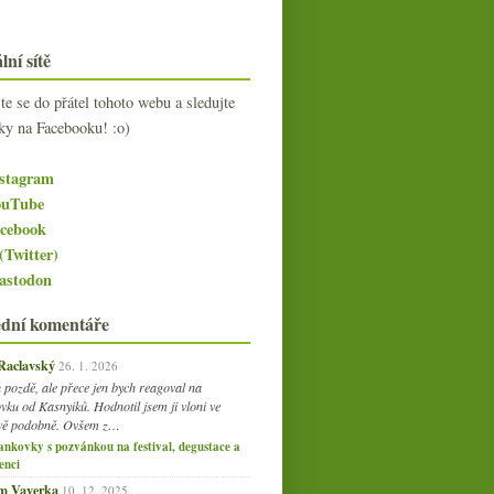
lní sítě
jte se do přátel tohoto webu a sledujte
ky na Facebooku! :o)
stagram
uTube
cebook
(Twitter)
stodon
ední komentáře
 Raclavský
26. 1. 2026
 pozdě, ale přece jen bych reagoval na
vku od Kasnyiků. Hodnotil jsem ji vloni ve
vě podobně. Ovšem z…
ankovky s pozvánkou na festival, degustace a
enci
am Vaverka
10. 12. 2025