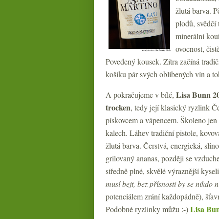
žlutá barva. P
plodů, svědčí
minerální kouř
ovocnost, čist
Povedený kousek. Zítra začíná tradi
košíku pár svých oblíbených vín a to
Lisa Bunn 20
A pokračujeme v bílé,
trocken
, tedy její klasický ryzlink
pískovcem a vápencem. Školeno jen 
kalech. Láhev tradiční pistole, kovov
žlutá barva. Čerstvá, energická, slin
grilovaný ananas, později se vzduche
středně plné, skvělé výraznější kysel
musí bejt, bez přísnosti by se nikdo 
potenciálem zrání každopádně), šťavn
Lisa Bu
Podobné ryzlinky můžu :-)