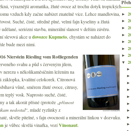
Přeh
ěkná, výraznější aromatika, žluté ovoce až trochu dotyk tropických
2
 tomu vzduch kdy začne nabízet znatelně více. Lehce mandlovina,
►
2
ovost. Suché, čisté, středně plné, velmi fajn kyseliny a žlutá
►
2
►
ě udělané, seriózní stavba, minerální slanost v delším závěru.
2
►
dovozce Kupmeto
ční slevová akce u
, chystám se naházet do
2
►
hle bude mezi nimi.
2
►
2
►
16 Nierstein Riesling vom Rotliegenden
2
▼
 Červeného svahu a půd s červeným jílem,
v nerezu s několikaměsíčním ležením na
á záklopka, kvalitní celokorek. Citronová
osbíhavá vůně, směrem žluté ovoce, citrusy,
m teplý vosk. Naprosto suché, čisté,
iny a tak akorát přísné (protože „
přísnost
nikam nedostal
“, mladé ryzlinky z
até, skvěle pitelné, s fajn ovocností a minerální linkou v dozvuku.
nn
Vinonaut
je vůbec skvělá vinařka, vozí
.