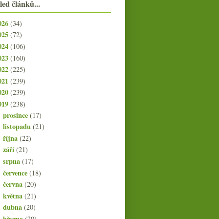
led článků...
026
(34)
025
(72)
024
(106)
023
(160)
022
(225)
021
(239)
020
(239)
019
(238)
prosince
(17)
►
listopadu
(21)
►
října
(22)
►
září
(21)
►
srpna
(17)
►
července
(18)
►
června
(20)
►
května
(21)
►
dubna
(20)
►
března
(20)
►