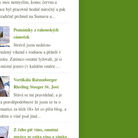
y moc nemyslím, konec června a
nce byl pracovně hodně náročný a pak
tradičně prchnul na Šumavu a...
Poznámky z rakouských
sámošek
Strávil jsem nedávno
oužený víkend s rodinou a přáteli v
sku. Zatímco ostatní lyžovali, já si
 místní jezero (v každém směru ...
Vertikála Ratzenberger
Riesling Steeger St. Jost
Stává se mi pravidelně, a je
á pravděpodobnost že jsem se tu o
ematice za těch 18+ let co píšu blog, a
dtím o víně psal jind...
Z čeho pít víno, smutné
zprávy ze světa vína a viněta