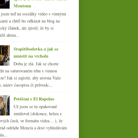
Moutonu
l jsem teď na sociálky video s vinnými
kami a chtěl ho odkázat na blog na
cký článek, ale zjistil, že by si
žil aktua...
Stopětibodovka a jak se
umístit na vrcholu
Doba je zlá. Jak se chcete
dit na saturovaném trhu s vinnou
ou? Jak si zajistit, aby zrovna Vaše
, název časopisu či průvodc...
Potěšení s El Rapolao
Už jsem se tu opakovaně
zmiňoval (dokonce, hrůza z
ových časů, ve formátu videa… ), že
ád odrůdu Mencía a dost vyhledávám
la...