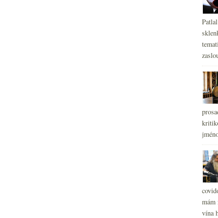
Patla
sklen
temati
zaslou
prosa
kritik
jméno
covid
mám r
vína h