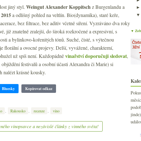
Weingut Alexander Koppitsch
ost jiný styl.
z Burgenlandu a
n 2015
a odlišný pohled na veltlín. Bio(dynamika), staré keře,
cerace, bez filtrace, bez aditiv včetně síření. Vyzráváno dva roky
, již znatelně zralejší, do široká rozkročené a expresivní, s
▼ Zobr
ti a bylinkovo-kořenitých tónů. Suché, čisté, s výtečnou
 florální a ovocné projevy. Delší, vyvážené, charakterní,
vinařství doporučuji sledovat
Bohužel už spíš není. Každopádně
,
bjíždění festivalů a osobní účasti Alexandra či Marie) si
ch nalézt krásné kousky.
Kale
Bluesky
Kopírovat odkaz
Poku
měs
podo
,
,
,
ko
Rakousko
recenze
víno
jind
událo
ného vínopsavce a nezávislé články z vinného světa!