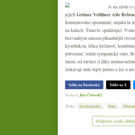
A na závěr o d
Grüner Veltliner Alte Rebe
jejich
fermentováno spontánně, nějaká ta ma
na kalech. Tmavší, opalizující. Voňavé
bezvadným mixem pikantnější ovocnos
kyselinkou, lehce krémové, kombinuje
přirozené, velmi sympatické víno. 
měsíc od měsíce (i díky neúnavnému o
získávají stále lepší jméno a lze u ni
Sdílet na Facebooku
Sdílet na X
Vystavil
Jan Čeřovský
Štítky:
,
,
bio(dynamika)
Itálie
Němec
Podpořte svého oblíbe