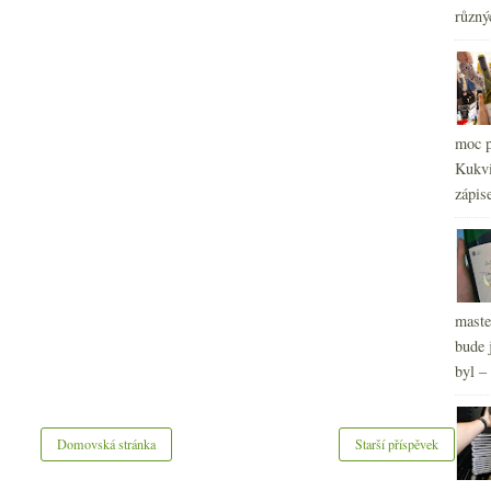
2
různý
►
2
►
2
►
2
►
2
►
moc p
2
►
Kukvi
zápis
maste
bude 
byl –
Domovská stránka
Starší příspěvek