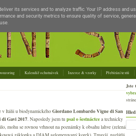
liver its services and to analyze traffic. Your IP address and u
rmance and security metrics to ensure quality of service, gener
use.
ponzoring
Kalendář ochutnávek
Inzerce & vzorky
Přebírání textů
Jste 
vybr
strán
Giordano Lombardo Vigne di San
 v Itálii u biodynamického
Hled
 di Gavi 2017
psal o šestnáctce
. Naposledy jsem tu
a technicky
ilo, mohu se rovnou vrhnout na poznámky k obsahu lahve (zelená
 kovová záklopka a DIAM aglomerovaný korek). Tmavší, nazlátlá