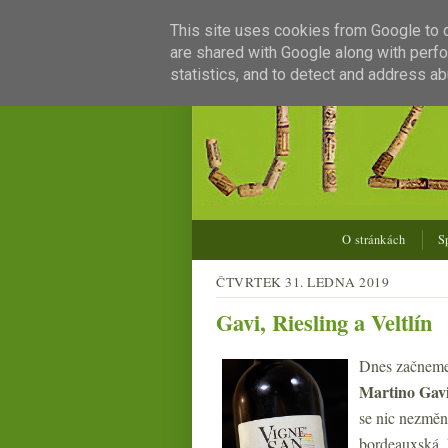
This site uses cookies from Google to de
are shared with Google along with perfo
statistics, and to detect and address ab
O stránkách
S
ČTVRTEK 31. LEDNA 2019
Gavi, Riesling a Veltlín
Dnes začneme
Martino Gavi
se nic nezměn
bordeauxská,