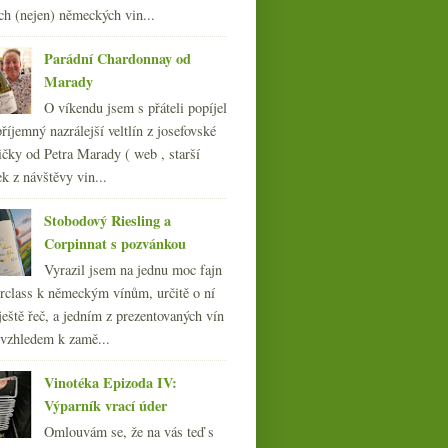
012
ch (nejen) německých vin...
(254)
011
(252)
Parádní Chardonnay od
010
(249)
Marady
009
(249)
O víkendu jsem s přáteli popíjel
008
(270)
říjemný nazrálejší veltlín z josefovské
007
(108)
čky od Petra Marady ( web , starší
ek z návštěvy vin...
Stobodový Riesling a
Corpinnat s pozvánkou
Vyrazil jsem na jednu moc fajn
rclass k německým vínům, určitě o ní
ještě řeč, a jedním z prezentovaných vín
 vzhledem k zamě...
Vinotéka Epizoda IV:
Výparník vrací úder
Omlouvám se, že na vás teď s