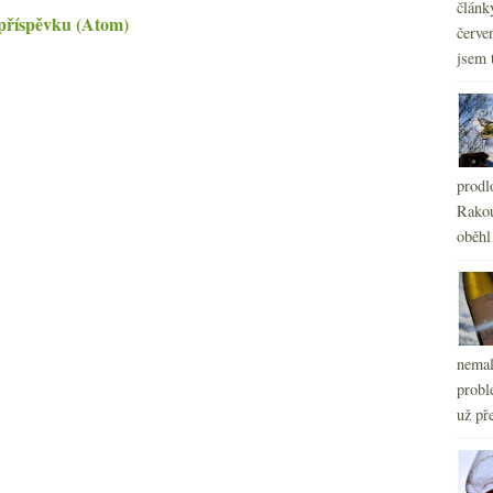
článk
příspěvku (Atom)
červe
jsem 
prodl
Rakou
oběhl
nemal
probl
už pře