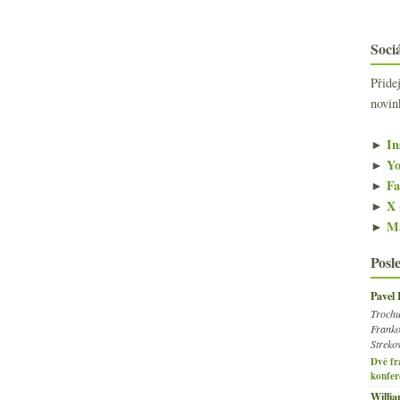
Sociá
Přide
novin
►
In
►
Yo
►
Fa
►
X 
►
Ma
Posl
Pavel
Trochu
Franko
Streko
Dvě fr
konfer
Willi