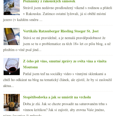
Poznámky z rakouských sámošek
Strávil jsem nedávno prodloužený víkend s rodinou a přáteli
v Rakousku. Zatímco ostatní lyžovali, já si oběhl místní
jezero (v každém směru ...
Vertikála Ratzenberger Riesling Steeger St. Jost
Stává se mi pravidelně, a je nemalá pravděpodobnost že
jsem se tu o problematice za těch 18+ let co píšu blog, a už
předtím o víně psal jind...
Z čeho pít víno, smutné zprávy ze světa vína a viněta
Moutonu
Patlal jsem teď na sociálky video s vinnými sklenkami a
chtěl ho odkázat na blog na tematický článek, ale zjistil, že by si zasloužil
aktua...
Stopětibodovka a jak se umístit na vrcholu
Doba je zlá. Jak se chcete prosadit na saturovaném trhu s
vinnou kritikou? Jak si zajistit, aby zrovna Vaše jméno,
název časopisu či průvodc...