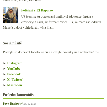
Potěšení s El Rapolao
Už jsem se tu opakovaně zmiňoval (dokonce, hrůza z
covidových časů, ve formátu videa… ), že mám rád odrůdu
Mencía a dost vyhledávám vína hla...
Sociální sítě
Přidejte se do přátel tohoto webu a sledujte novinky na Facebooku! :o)
►
Instagram
►
YouTube
►
Facebook
►
X (Twitter)
►
Mastodon
Poslední komentáře
Pavel Raclavský
26. 1. 2026