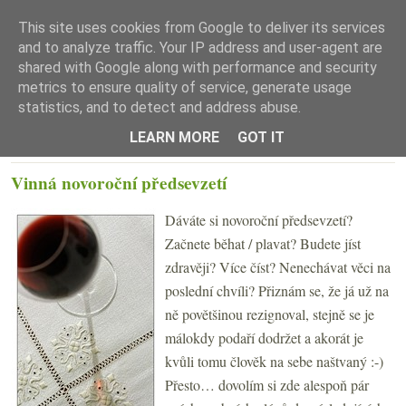
This site uses cookies from Google to deliver its services
and to analyze traffic. Your IP address and user-agent are
shared with Google along with performance and security
metrics to ensure quality of service, generate usage
statistics, and to detect and address abuse.
☰ Menu
LEARN MORE
GOT IT
STŘEDA 9. LEDNA 2019
Vinná novoroční předsevzetí
Dáváte si novoroční předsevzetí?
Začnete běhat / plavat? Budete jíst
zdravěji? Více číst? Nenechávat věci na
poslední chvíli? Přiznám se, že já už na
ně povětšinou rezignoval, stejně se je
málokdy podaří dodržet a akorát je
kvůli tomu člověk na sebe naštvaný :-)
Přesto… dovolím si zde alespoň pár