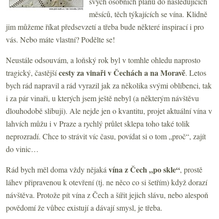
svých osobních plánů do následujících
měsíců, těch týkajících se vína. Klidně
jim můžeme říkat předsevzetí a třeba bude některé inspirací i pro
vás. Nebo máte vlastní? Podělte se!
Neustále odsouvám, a loňský rok byl v tomhle ohledu naprosto
cesty za vinaři v Čechách a na Moravě
tragický, častější
. Letos
bych rád napravil a rád vyrazil jak za několika svými oblíbenci, tak
i za pár vinaři, u kterých jsem ještě nebyl (a některým návštěvu
dlouhodobě slibuji). Ale nejde jen o kvantitu, projet aktuální vína v
lahvích můžu i v Praze a rychlý průlet sklepa toho také tolik
neprozradí. Chce to strávit víc času, povídat si o tom „proč“, zajít
do vinic…
vína z Čech „po skle“
Rád bych měl doma vždy nějaká
, prostě
láhev připravenou k otevření (tj. ne něco co si šetřím) když dorazí
návštěva. Protože pít vína z Čech a šířit jejich slávu, nebo alespoň
povědomí že vůbec existují a dávají smysl, je třeba.