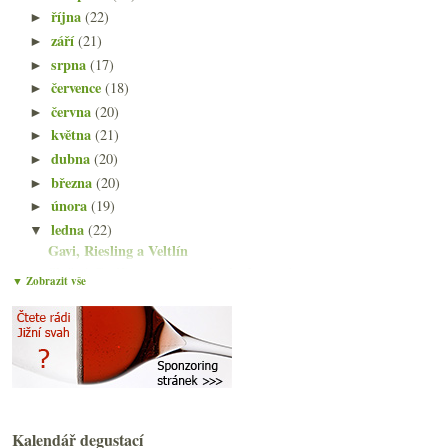
října
(22)
►
září
(21)
►
srpna
(17)
►
července
(18)
►
června
(20)
►
května
(21)
►
dubna
(20)
►
března
(20)
►
února
(19)
►
ledna
(22)
▼
Gavi, Riesling a Veltlín
Slušná Cariñena se scestným hodnocením
▼ Zobrazit vše
Someliéři doporučují #2
Ráspiho Frankovka 2017 a H2 z Mátry
Pivo na poště, USA bez státní správy, Michelin ve ...
Starosvětská Rioja a koncentrovaná Barbera
Champagne Billecart-Salmon
Favereau 2015 a mělnický Saint Laurent 2015
Táborské Bottled Alive potřetí
Kalendář degustací
Gerard Basset, víno z Dorne, rok travky a měď