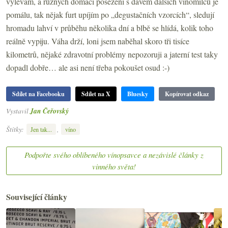
vylévám, a různých domácí posezení s davem dalších vínomilců je
pomálu, tak nějak furt upíjím po „degustačních vzorcích“, sledují
hromadu lahví v průběhu několika dní a blbě se hlídá, kolik toho
reálně vypiju. Váha drží, loni jsem naběhal skoro tři tisíce
kilometrů, nějaké zdravotní problémy nepozoruji a jaterní test taky
dopadl dobře… ale asi není třeba pokoušet osud :-)
Sdílet na Facebooku
Sdílet na X
Bluesky
Kopírovat odkaz
Vystavil
Jan Čeřovský
Štítky:
,
Jen tak...
víno
Podpořte svého oblíbeného vínopsavce a nezávislé články z
vinného světa!
Související články