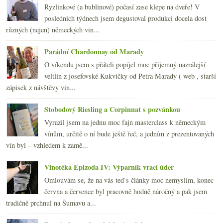
2011
(252)
►
Ryzlinkové (a bublinové) počasí zase klepe na dveře! V
2010
(249)
►
posledních týdnech jsem degustoval produkci docela dost
2009
(249)
►
různých (nejen) německých vin...
2008
(270)
►
2007
(108)
►
Parádní Chardonnay od Marady
O víkendu jsem s přáteli popíjel moc příjemný nazrálejší
veltlín z josefovské Kukvičky od Petra Marady ( web , starší
zápisek z návštěvy vin...
Stobodový Riesling a Corpinnat s pozvánkou
Vyrazil jsem na jednu moc fajn masterclass k německým
vínům, určitě o ní bude ještě řeč, a jedním z prezentovaných
vín byl – vzhledem k zamě...
Vinotéka Epizoda IV: Výparník vrací úder
Omlouvám se, že na vás teď s články moc nemyslím, konec
června a července byl pracovně hodně náročný a pak jsem
tradičně prchnul na Šumavu a...