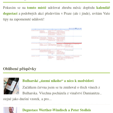
Dva ryzlinky od Corvers Kauter
tomto místě
kalendář
Pokusím se na
udržovat zhruba měsíc dopředu
Svérázná červená směs a Schiava od Manincoru
degustací
a podobných akcí především v Praze (ale i jinde), uvítám Vaše
Vyzrálá Cava a svérázné Prosecco
tipy na zapomenuté události!
Someliéři doporučují #1
Tři charakterní Barbery od Rocco di Carpeneto
Mladé blatnické vinařství Berthy
Vinná novoroční předsevzetí
Dvakrát bio cava od Llopart
J. Stávek Karmazín a Reserva od Marqués de Murrieta
Barbery od Boeri, kyperská Vamvakada a piemontské ...
Prestige bohémka, jurský crémant Pierre Richard a ...
Postarší slovenský ryzlink a výtečné Xarel·lo
Oblíbené příspěvky
2018
(240)
►
2017
(240)
►
Bulharské „území nikoho“ a něco k medvědovi
2016
(250)
►
Začátkem června jsem se tu zmiňoval o třech vínech z
2015
(251)
►
Bulharska. Všechna pocházela z vinařství Damianitza ,
2014
(254)
►
stejně jako dnešní vzorek, a pro...
2013
(249)
►
2012
(254)
►
Degustace Werther-Windisch a Peter Stolleis