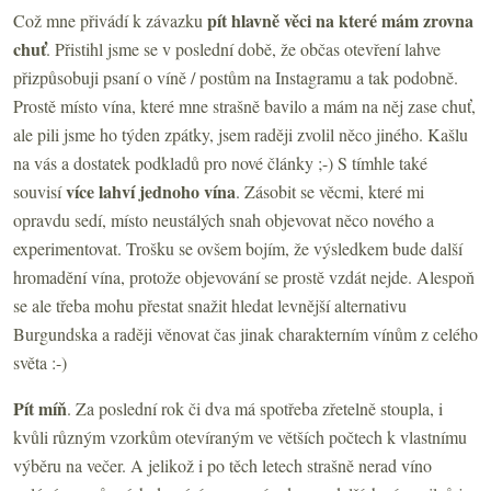
pít hlavně věci na které mám zrovna
Což mne přivádí k závazku
chuť
. Přistihl jsme se v poslední době, že občas otevření lahve
přizpůsobuji psaní o víně / postům na Instagramu a tak podobně.
Prostě místo vína, které mne strašně bavilo a mám na něj zase chuť,
ale pili jsme ho týden zpátky, jsem raději zvolil něco jiného. Kašlu
na vás a dostatek podkladů pro nové články ;-) S tímhle také
více lahví jednoho vína
souvisí
. Zásobit se věcmi, které mi
opravdu sedí, místo neustálých snah objevovat něco nového a
experimentovat. Trošku se ovšem bojím, že výsledkem bude další
hromadění vína, protože objevování se prostě vzdát nejde. Alespoň
se ale třeba mohu přestat snažit hledat levnější alternativu
Burgundska a raději věnovat čas jinak charakterním vínům z celého
světa :-)
Pít míň
. Za poslední rok
či dva
má spotřeba zřetelně stoupla, i
kvůli různým vzorkům otevíraným ve větších počtech k vlastnímu
výběru na večer. A jelikož i po těch letech strašně nerad víno