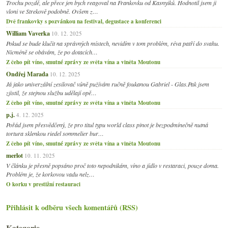
Trochu pozdě, ale přece jen bych reagoval na Frankovku od Kasnyiků. Hodnotil jsem ji
vloni ve Strekově podobně. Ovšem z…
Dvě frankovky s pozvánkou na festival, degustace a konferenci
William Vaverka
10. 12. 2025
Pokud se bude klučit na správných místech, nevidím v tom problém, réva patří do svahu.
Nicméně se obávám, že po dotacích…
Z čeho pít víno, smutné zprávy ze světa vína a viněta Moutonu
Ondřej Marada
10. 12. 2025
Já jako univerzální zesilovač vůně pužívám ručně foukanou Gabriel - Glas.Pak jsem
zjistil, že stejnou službu udělají opě…
Z čeho pít víno, smutné zprávy ze světa vína a viněta Moutonu
p.j.
4. 12. 2025
Pořád jsem přesvědčený, že pro titul typu world class pinot je bezpodmínečně nutná
tortura sklenkou riedel sommelier bur…
Z čeho pít víno, smutné zprávy ze světa vína a viněta Moutonu
merlot
10. 11. 2025
V článku je přesně popsáno proč toto nepodnikám, víno a jídlo v restaraci, pouze doma.
Problém je, že korkovou vadu nelz…
O korku v prestižní restauraci
Přihlásit k odběru všech komentářů (RSS)
Kategorie