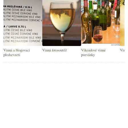
Vinná a blogovací
Vinná fotosoutěž
Víkendové vinné
Vinná
předsevzetí
pozvánky