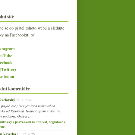
lní sítě
jte se do přátel tohoto webu a sledujte
ky na Facebooku! :o)
stagram
uTube
cebook
(Twitter)
stodon
ední komentáře
 Raclavský
26. 1. 2026
 pozdě, ale přece jen bych reagoval na
vku od Kasnyiků. Hodnotil jsem ji vloni ve
vě podobně. Ovšem z…
ankovky s pozvánkou na festival, degustace a
enci
am Vaverka
10. 12. 2025