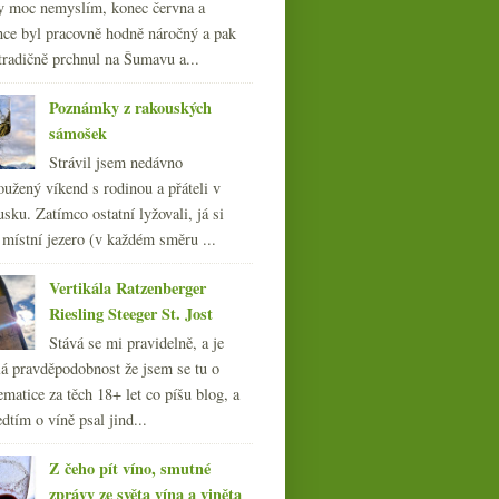
y moc nemyslím, konec června a
nce byl pracovně hodně náročný a pak
tradičně prchnul na Šumavu a...
Poznámky z rakouských
sámošek
Strávil jsem nedávno
oužený víkend s rodinou a přáteli v
sku. Zatímco ostatní lyžovali, já si
 místní jezero (v každém směru ...
Vertikála Ratzenberger
Riesling Steeger St. Jost
Stává se mi pravidelně, a je
á pravděpodobnost že jsem se tu o
ematice za těch 18+ let co píšu blog, a
dtím o víně psal jind...
Z čeho pít víno, smutné
zprávy ze světa vína a viněta