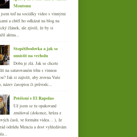
Moutonu
l jsem teď na sociálky video s vinnými
kami a chtěl ho odkázat na blog na
cký článek, ale zjistil, že by si
žil aktua...
Stopětibodovka a jak se
umístit na vrcholu
Doba je zlá. Jak se chcete
dit na saturovaném trhu s vinnou
ou? Jak si zajistit, aby zrovna Vaše
, název časopisu či průvodc...
Potěšení s El Rapolao
Už jsem se tu opakovaně
zmiňoval (dokonce, hrůza z
ových časů, ve formátu videa… ), že
ád odrůdu Mencía a dost vyhledávám
la...