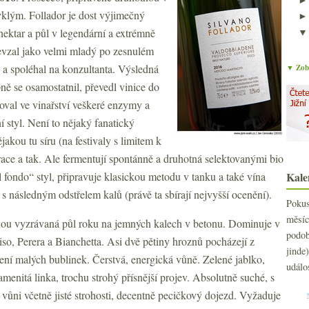
yklým. Follador je dost výjimečný
hektar a půl v legendární a extrémně
řevzal jako velmi mladý po zesnulém
c a spoléhal na konzultanta. Výsledná
▼ Zobr
pně se osamostatnil, převedl vinice do
oval ve vinařství veškeré enzymy a
í styl. Není to nějaký fanatický
jakou tu síru (na festivaly s limitem k
race a tak. Ale fermentují spontánně a druhotná selektovanými bio
fondo“ styl, připravuje klasickou metodu v tanku a také vína
Kale
 následným odstřelem kalů (právě ta sbírají nejvyšší ocenění).
Poku
měs
tnou vyzrávaná půl roku na jemných kalech v betonu. Dominuje v
podo
so, Perera a Bianchetta. Asi dvě pětiny hroznů pocházejí z
jind
rlení malých bublinek. Čerstvá, energická vůně. Zelené jablko,
událo
menitá linka, trochu strohý přísnější projev. Absolutně suché, s
 vůni včetně jisté strohosti, decentně pecičkový dojezd. Vyžaduje