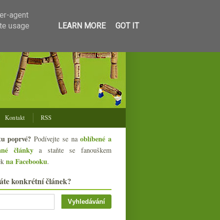
ser-agent
ate usage
LEARN MORE
GOT IT
Kontakt
RSS
tu poprvé?
oblíbené a
Podívejte se na
ané články
a staňte se fanouškem
na Facebooku
ek
.
áte konkrétní článek?