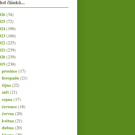
led článků...
026
(34)
025
(72)
024
(106)
023
(160)
022
(225)
021
(239)
020
(239)
019
(238)
prosince
(17)
►
listopadu
(21)
►
října
(22)
►
září
(21)
►
srpna
(17)
►
července
(18)
►
června
(20)
►
května
(21)
►
dubna
(20)
►
března
(20)
►