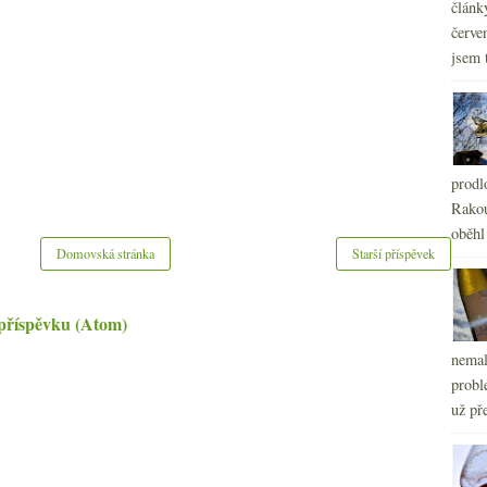
článk
červe
jsem 
prodl
Rakou
oběhl
Domovská stránka
Starší příspěvek
příspěvku (Atom)
nemal
probl
už pře