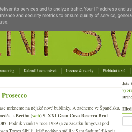
liver its services and to analyze traffic. Your IP address and u
rmance and security metrics to ensure quality of service, gener
use.
ponzoring
Kalendář ochutnávek
Inzerce & vzorky
Přebírání textů
Jste 
vybr
é Prosecco
strán
ase mrkneme na nějaké nové bublinky. A začneme ve Španělsku,
Hled
Bertha
web
S. XXI Gran Cava Reserva Brut
enedès, s
(
)
007
. Podnik vznikl v roce 1989 (a ze začátku fungoval pod
sep Torres Sibill), ještě nedávno sídlil v Sant Sadurní d’Anoia,