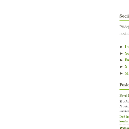
Sociá
Přide
novin
►
In
►
Yo
►
Fa
►
X 
►
Ma
Posl
Pavel
Trochu
Franko
Streko
Dvě fr
konfer
Willi