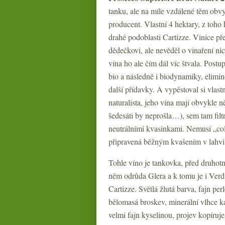
tanku, ale na míle vzdálené těm obv
producent. Vlastní 4 hektary, z toho 
drahé podoblasti Cartizze. Vinice p
dědečkovi, ale nevěděl o vinaření ni
vína ho ale čím dál víc štvala. Postu
bio a následně i biodynamiky, elimin
další přídavky. A vypěstoval si vlastn
naturalista, jeho vína mají obvykle ně
šedesáti by neprošla…), sem tam filt
neutrálními kvasinkami. Nemusí „col 
připravená běžným kvašením v lahvi s
Tohle víno je tankovka, před druho
něm odrůda Glera a k tomu je i Verdi
Cartizze. Světlá žlutá barva, fajn pe
bělomasá broskev, minerální vlhce ka
velmi fajn kyselinou, projev kopíruje