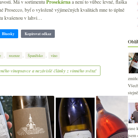
Prosekárna
avosti. Má v sortimentu
a není to vůbec levné, flaška
né Prosecco, byť o vyloženě výjimečných kvalitách mne to úplně
ntu kvašenou v lahvi…
Bluesky
Kopírovat odkaz
Oblí
,
,
,
e
recenze
Španělsko
víno
ného vínopsavce a nezávislé články z vinného světa!
zmiňo
Všech
stejn
2
►
2
►
2
►
2
►
2
zase 
►
2
jsem 
►