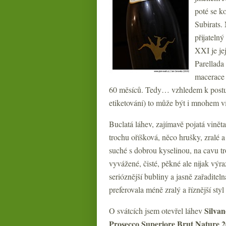
poté se k
Subirats. 
přijatelný
XXI je je
Parellada
macerace 
60 měsíců. Tedy… vzhledem k postupn
etiketování) to může být i mnohem víc
Buclatá láhev, zajímavě pojatá vinět
trochu oříšková, něco hrušky, zralé a
suché s dobrou kyselinou, na cavu tr
vyvážené, čisté, pěkné ale nijak výr
serióznější bubliny a jasně zařaditel
preferovala méně zralý a říznější sty
Silva
O svátcích jsem otevřel láhev
Prosecco Superiore Brut Nature 