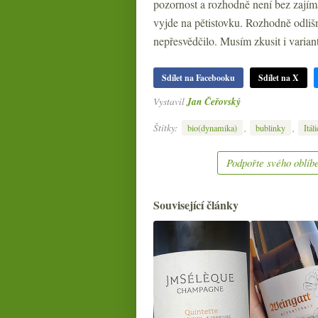
pozornost a rozhodně není bez zajím
vyjde na pětistovku. Rozhodně odliš
nepřesvědčilo. Musím zkusit i varia
Sdílet na Facebooku
Sdílet na X
Vystavil
Jan Čeřovský
Štítky:
,
,
bio(dynamika)
bublinky
Itáli
Podpořte svého oblíbe
Související články