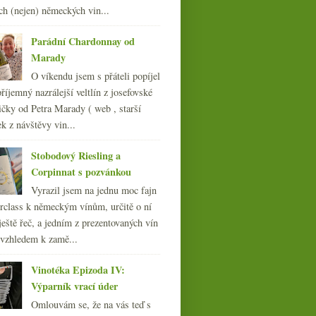
012
ch (nejen) německých vin...
(254)
011
(252)
Parádní Chardonnay od
010
(249)
Matthias od Proqinu, Cava
Marady
009
(249)
4.7. a šumivé Grillo
O víkendu jsem s přáteli popíjel
008
(270)
říjemný nazrálejší veltlín z josefovské
007
(108)
čky od Petra Marady ( web , starší
ek z návštěvy vin...
Stobodový Riesling a
Corpinnat s pozvánkou
Vyrazil jsem na jednu moc fajn
rclass k německým vínům, určitě o ní
ještě řeč, a jedním z prezentovaných vín
 vzhledem k zamě...
Vinotéka Epizoda IV:
Výparník vrací úder
Omlouvám se, že na vás teď s