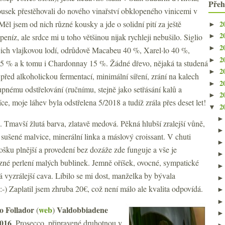
Přeh
ousek přestěhovali do nového vinařství obklopeného vinicemi v
2
Měl jsem od nich různé kousky a jde o solidní pití za ještě
►
2
 peníz, ale srdce mi u toho většinou nijak rychleji nebušilo. Siglio
►
2
►
jich vlajkovou lodí, odrůdově Macabeu 40 %, Xarel·lo 40 %,
2
►
 5 % a k tomu i Chardonnay 15 %. Žádné dřevo, nějaká ta studená
2
►
před alkoholickou fermentací, minimální síření, zrání na kalech
2
►
ému odstřelování (ručnímu, stejně jako setřásání kalů a
2
►
e, moje láhev byla odstřelena 5/2018 a tudíž zrála přes deset let!
2
▼
a. Tmavší žlutá barva, zlatavě medová. Pěkná hlubší zralejší vůně,
 sušené malvice, minerální linka a máslový croissant. V chuti
ošku plnější a provedení bez dozáže zde funguje a vše je
azné perlení malých bublinek. Jemně oříšek, ovocné, sympatické
ná vyzrálejší cava. Líbilo se mi dost, manželka by bývala
l :-) Zaplatil jsem zhruba 20€, což není málo ale kvalita odpovídá.
no Follador
web
Valdobbiadene
(
)
2016
. Prosecco, připravené druhotnou v