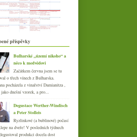
Vyzrálá Cava a svérázné Prosecco
Someliéři doporučují #1
Tři charakterní Barbery od Rocco di
Carpeneto
Mladé blatnické vinařství Berthy
Vinná novoroční předsevzetí
Dvakrát bio cava od Llopart
bené příspěvky
J. Stávek Karmazín a Reserva od
Marqués de Murrieta
Bulharské „území nikoho“ a
Barbery od Boeri, kyperská
něco k medvědovi
Vamvakada a piemontské ...
Prestige bohémka, jurský crémant
Začátkem června jsem se tu
Pierre Richard a ...
val o třech vínech z Bulharska.
Postarší slovenský ryzlink a výtečné
na pocházela z vinařství Damianitza ,
Xarel·lo
ě jako dnešní vzorek, a pro...
018
(240)
Degustace Werther-Windisch
017
(240)
a Peter Stolleis
016
(250)
015
(251)
Ryzlinkové (a bublinové) počasí
014
(254)
klepe na dveře! V posledních týdnech
013
(249)
degustoval produkci docela dost