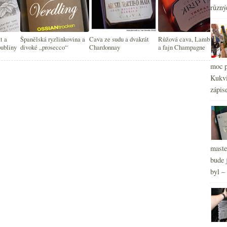
2
různý
►
2
►
2
►
t a
Španělská ryzlinkovina a
Cava ze sudu a dvakrát
Růžová cava, Lambrusco
2
►
bubliny
divoké „prosecco“
Chardonnay
a fajn Champagne
2
►
moc p
2
►
Kukvi
zápis
maste
bude 
byl –