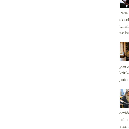
Patla
sklen
temati
zaslou
prosa
kritik
jméno
covid
mám r
vína h