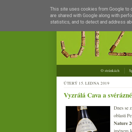
This site uses cookies from Google to de
are shared with Google along with perfo
statistics, and to detect and address ab
O stránkách
S
ÚTERÝ 15. LEDNA 2019
Vyzrálá Cava a svérázn
Dnes se z
oblasti P
Nature 2
jménem Jo