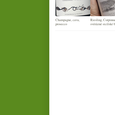
Champagne, cava,
Riesling, Corpinna
prosecco
svérázné sicilské 