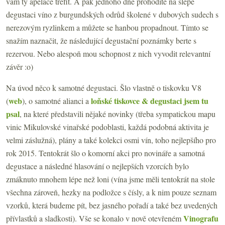
vám ty apelace trefit. A pak jednoho dne prohodíte na slepé
degustaci víno z burgundských odrůd školené v dubových sudech s
nerezovým ryzlinkem a můžete se hanbou propadnout. Tímto se
snažím naznačit, že následující degustační poznámky berte s
rezervou. Nebo alespoň mou schopnost z nich vyvodit relevantní
závěr :o)
Na úvod něco k samotné degustaci. Šlo vlastně o tiskovku V8
web
loňské tiskovce & degustaci jsem tu
(
), o samotné alianci a
psal
, na které představili nějaké novinky (třeba sympatickou mapu
vinic Mikulovské vinařské podoblasti, každá podobná aktivita je
velmi záslužná), plány a také kolekci osmi vín, toho nejlepšího pro
rok 2015. Tentokrát šlo o komorní akci pro novináře a samotná
degustace a následné hlasování o nejlepších vzorcích bylo
zmáknuto mnohem lépe než loni (vína jsme měli tentokrát na stole
všechna zároveň, hezky na podložce s čísly, a k nim pouze seznam
vzorků, která budeme pít, bez jasného pořadí a také bez uvedených
Vinografu
přívlastků a sladkosti). Vše se konalo v nově otevřeném