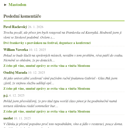
►
Mastodon
Poslední komentáře
Pavel Raclavský
26. 1. 2026
Trochu pozdě, ale přece jen bych reagoval na Frankovku od Kasnyiků. Hodnotil jsem ji
vloni ve Strekově podobně. Ovšem z…
Dvě frankovky s pozvánkou na festival, degustace a konferenci
William Vaverka
10. 12. 2025
Pokud se bude klučit na správných místech, nevidím v tom problém, réva patří do svahu.
Nicméně se obávám, že po dotacích…
Z čeho pít víno, smutné zprávy ze světa vína a viněta Moutonu
Ondřej Marada
10. 12. 2025
Já jako univerzální zesilovač vůně pužívám ručně foukanou Gabriel - Glas.Pak jsem
zjistil, že stejnou službu udělají opě…
Z čeho pít víno, smutné zprávy ze světa vína a viněta Moutonu
p.j.
4. 12. 2025
Pořád jsem přesvědčený, že pro titul typu world class pinot je bezpodmínečně nutná
tortura sklenkou riedel sommelier bur…
Z čeho pít víno, smutné zprávy ze světa vína a viněta Moutonu
merlot
10. 11. 2025
V článku je přesně popsáno proč toto nepodnikám, víno a jídlo v restaraci, pouze doma.