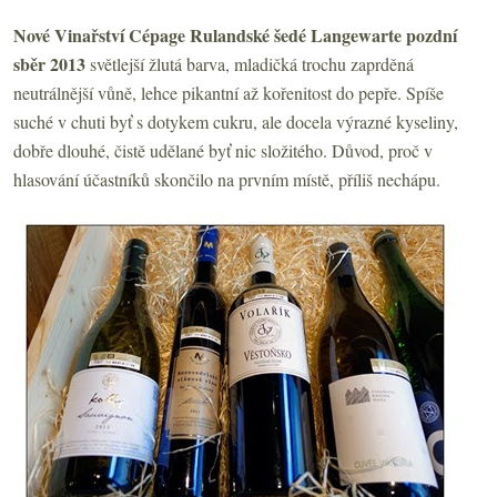
Nové Vinařství Cépage Rulandské šedé Langewarte pozdní
sběr 2013
světlejší žlutá barva, mladičká trochu zaprděná
neutrálnější vůně, lehce pikantní až kořenitost do pepře. Spíše
suché v chuti byť s dotykem cukru, ale docela výrazné kyseliny,
dobře dlouhé, čistě udělané byť nic složitého. Důvod, proč v
hlasování účastníků skončilo na prvním místě, příliš nechápu.