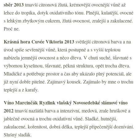
sběr 2013
tmavší citronová žlutá, krémovější ovocnější vůně až
lehce do tropika, dotyk oxidativního tónu. Plnější, kulatější, ovocné
s lehkým zbytkovým cukrem, žlutá ovocnost, zralejší a zakulacené.
Proč ne.
Krásná hora Cuvée Viktoria 2013
světlejší citronová barva a na
úvod spíše sevřenější vůně, která postupně a s vyšší teplotou
nabízela jemnější ovocnost a něco dřeva. V chuti suché, šťavnaté s
výbornou kyselinou, šťavnaté, pěkná struktura, opět trocha dřeva.
Mladičké a potřebuje prostor a čas aby ukázalo plný potenciál, ale
již nyní dobře pitelné. Zajímavý kousek. Zajímalo by mne o trochu
teplejší a z karafy.
Víno Marcinčák Ryzlink vlašský Novosedelské slámové víno
2012
tmavší nazlátlá barva a intenzivní, medová, zrale hruškově a
jablečně ovocná a trochu oxidativní vůně. Sladké, hutnější,
zakulacené, kořenitost, dobrá délka, teplejší připečenější doznívání.
Slušný slaďák.