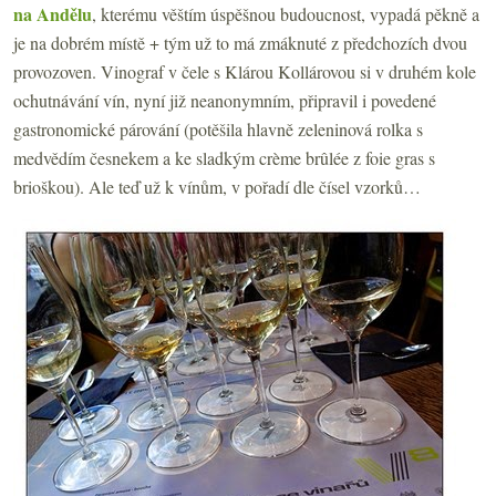
na Andělu
, kterému věštím úspěšnou budoucnost, vypadá pěkně a
je na dobrém místě + tým už to má zmáknuté z předchozích dvou
provozoven. Vinograf v čele s Klárou Kollárovou si v druhém kole
ochutnávání vín, nyní již neanonymním, připravil i povedené
gastronomické párování (potěšila hlavně zeleninová rolka s
medvědím česnekem a ke sladkým crème brûlée z foie gras s
brioškou). Ale teď už k vínům, v pořadí dle čísel vzorků…