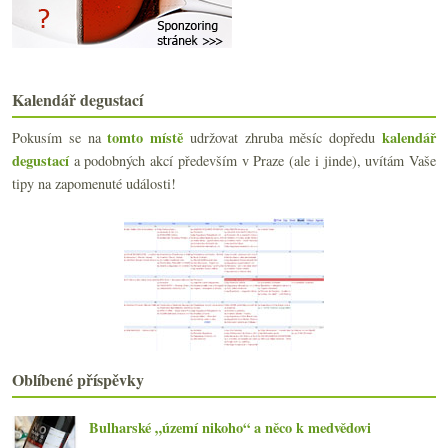
S čím oslavit třetí narozeniny?
Supertoskánec, Champagne a znojemský ryzlink
Degoržování, staré sladké bubliny a jedna otázka b...
Castello di Rubbia a nejen výtečná Vitovska
Kalendář degustací
Popíjení v Českém ráji
Další chutná frankovka z Mátry
tomto místě
kalendář
Pokusím se na
udržovat zhruba měsíc dopředu
Z čeho pít víno
degustací
a podobných akcí především v Praze (ale i jinde), uvítám Vaše
Japonská whisky a reklamy na irskou
tipy na zapomenuté události!
Nesířený Riesling, Malbec z Cahors a jedna Cava
Barbera, domácí cabernet a burgundská směska
Ocet ve filmu, párování se sendvičem, sucho, vodna...
Dvě Bordeaux z Lidlu, jedno velmi sladké
Vavřinec, Riesling, Chardonnay…
Smutek v rodině Leflaive
Vůně čerstvě uhašeného táboráku ve sklence
Osm z Aliance V8
Suchá moravská šardonka a oranžová vulkanická Garg...
Oblíbené příspěvky
března
(22)
►
února
(20)
►
Bulharské „území nikoho“ a něco k medvědovi
ledna
(21)
►