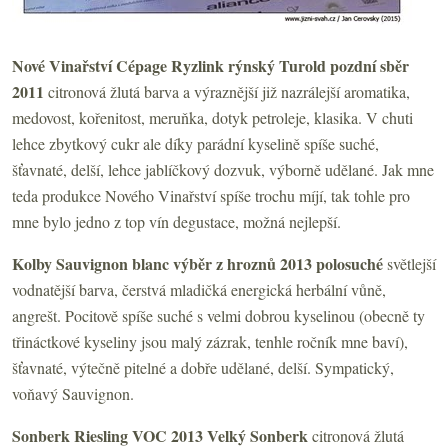
Nové Vinařství Cépage Ryzlink rýnský Turold pozdní sběr
2011
citronová žlutá barva a výraznější již nazrálejší aromatika,
medovost, kořenitost, meruňka, dotyk petroleje, klasika. V chuti
lehce zbytkový cukr ale díky parádní kyselině spíše suché,
šťavnaté, delší, lehce jablíčkový dozvuk, výborně udělané. Jak mne
teda produkce Nového Vinařství spíše trochu míjí, tak tohle pro
mne bylo jedno z top vín degustace, možná nejlepší.
Kolby Sauvignon blanc výběr z hroznů 2013 polosuché
světlejší
vodnatější barva, čerstvá mladičká energická herbální vůně,
angrešt. Pocitově spíše suché s velmi dobrou kyselinou (obecně ty
třináctkové kyseliny jsou malý zázrak, tenhle ročník mne baví),
šťavnaté, výtečně pitelné a dobře udělané, delší. Sympatický,
voňavý Sauvignon.
Sonberk Riesling VOC 2013 Velký Sonberk
citronová žlutá