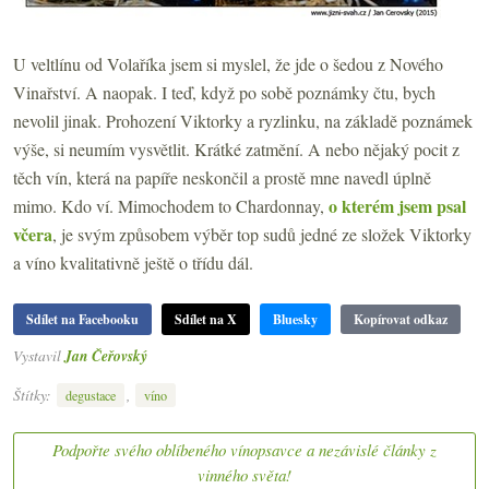
U veltlínu od Volaříka jsem si myslel, že jde o šedou z Nového
Vinařství. A naopak. I teď, když po sobě poznámky čtu, bych
nevolil jinak. Prohození Viktorky a ryzlinku, na základě poznámek
výše, si neumím vysvětlit. Krátké zatmění. A nebo nějaký pocit z
těch vín, která na papíře neskončil a prostě mne navedl úplně
o kterém jsem psal
mimo. Kdo ví. Mimochodem to Chardonnay,
včera
, je svým způsobem výběr top sudů jedné ze složek Viktorky
a víno kvalitativně ještě o třídu dál.
Sdílet na Facebooku
Sdílet na X
Bluesky
Kopírovat odkaz
Vystavil
Jan Čeřovský
Štítky:
,
degustace
víno
Podpořte svého oblíbeného vínopsavce a nezávislé články z
vinného světa!