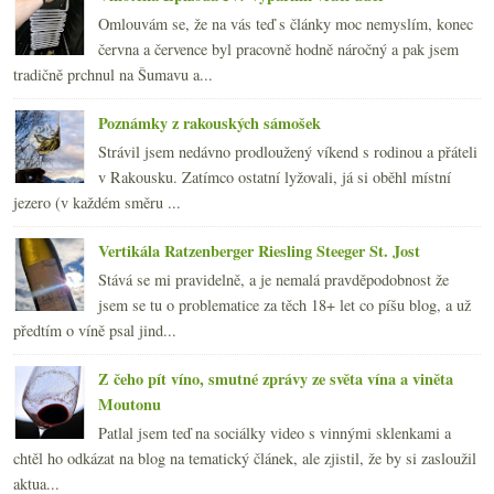
Omlouvám se, že na vás teď s články moc nemyslím, konec
června a července byl pracovně hodně náročný a pak jsem
tradičně prchnul na Šumavu a...
Poznámky z rakouských sámošek
Strávil jsem nedávno prodloužený víkend s rodinou a přáteli
v Rakousku. Zatímco ostatní lyžovali, já si oběhl místní
jezero (v každém směru ...
Vertikála Ratzenberger Riesling Steeger St. Jost
Stává se mi pravidelně, a je nemalá pravděpodobnost že
jsem se tu o problematice za těch 18+ let co píšu blog, a už
předtím o víně psal jind...
Z čeho pít víno, smutné zprávy ze světa vína a viněta
Moutonu
Patlal jsem teď na sociálky video s vinnými sklenkami a
chtěl ho odkázat na blog na tematický článek, ale zjistil, že by si zasloužil
aktua...