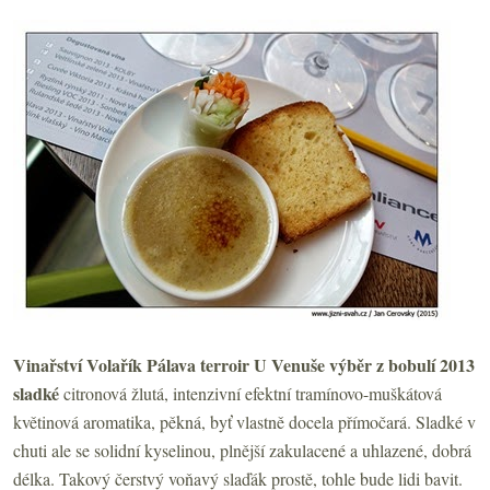
Vinařství Volařík Pálava terroir U Venuše výběr z bobulí 2013
sladké
citronová žlutá, intenzivní efektní tramínovo-muškátová
květinová aromatika, pěkná, byť vlastně docela přímočará. Sladké v
chuti ale se solidní kyselinou, plnější zakulacené a uhlazené, dobrá
délka. Takový čerstvý voňavý slaďák prostě, tohle bude lidi bavit.