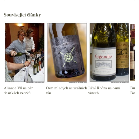
Související články
Aliance V8 na pár
Osm mladých naturálních
Jižní Rhôna na osmi
Burgu
desítkách vzorků
vín
vínech
Bord
vzorc