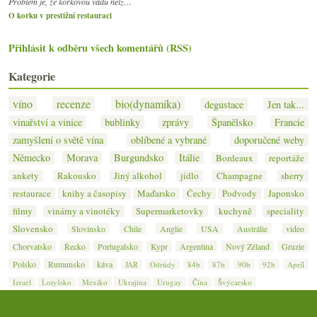
Problém je, že korkovou vadu nelz…
O korku v prestižní restauraci
Přihlásit k odběru všech komentářů (RSS)
Kategorie
víno
recenze
bio(dynamika)
degustace
Jen tak...
vinařství a vinice
bublinky
zprávy
Španělsko
Francie
zamyšlení o světě vína
oblíbené a vybrané
doporučené weby
Německo
Morava
Burgundsko
Itálie
Bordeaux
reportáže
ankety
Rakousko
Jiný alkohol
jídlo
Champagne
sherry
restaurace
knihy a časopisy
Maďarsko
Čechy
Podvody
Japonsko
filmy
vinárny a vinotéky
Supermarketovky
kuchyně
speciality
Slovensko
Slovinsko
Chile
Anglie
USA
Austrálie
video
Chorvatsko
Řecko
Portugalsko
Kypr
Argentina
Nový Zéland
Gruzie
Polsko
Rumunsko
káva
JAR
Odrůdy
84b
87b
90b
92b
Apríl
Izrael
Lotyšsko
Mexiko
Ukrajina
Urugay
Čína
Švýcarsko