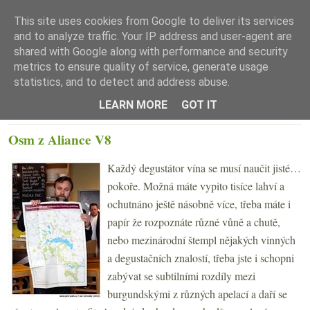
This site uses cookies from Google to deliver its services
and to analyze traffic. Your IP address and user-agent are
shared with Google along with performance and security
metrics to ensure quality of service, generate usage
statistics, and to detect and address abuse.
☰ Menu
LEARN MORE
GOT IT
ČTVRTEK 2. DUBNA 2015
Osm z Aliance V8
Každý degustátor vína se musí naučit jisté…
pokoře. Možná máte vypito tisíce lahví a
ochutnáno ještě násobně více, třeba máte i
papír že rozpoznáte různé vůně a chutě,
nebo mezinárodní štempl nějakých vinných
a degustačních znalostí, třeba jste i schopni
zabývat se subtilními rozdíly mezi
burgundskými z různých apelací a daří se