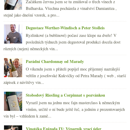
Začátkem června jsem se tu zmiňoval o třech vínech z
2014
(254)
►
Bulharska. Všechna pocházela z vinařství Damianitza ,
2013
(249)
►
stejně jako dnešní vzorek, a pro...
2012
(254)
►
2011
(252)
►
Degustace Werther-Windisch a Peter Stolleis
2010
(249)
►
Ryzlinkové (a bublinové) počasí zase klepe na dveře! V
2009
(249)
►
posledních týdnech jsem degustoval produkci docela dost
2008
(270)
►
různých (nejen) německých vin...
2007
(108)
►
Parádní Chardonnay od Marady
O víkendu jsem s přáteli popíjel moc příjemný nazrálejší
veltlín z josefovské Kukvičky od Petra Marady ( web , starší
zápisek z návštěvy vin...
Stobodový Riesling a Corpinnat s pozvánkou
Vyrazil jsem na jednu moc fajn masterclass k německým
vínům, určitě o ní bude ještě řeč, a jedním z prezentovaných
vín byl – vzhledem k zamě...
Vinotéka Epizoda IV: Výparník vrací úder