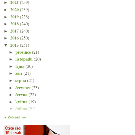
2021
(239)
►
2020
(239)
►
2019
(238)
►
2018
(240)
►
2017
(240)
►
2016
(250)
►
2015
(251)
▼
prosince
(21)
►
listopadu
(20)
►
října
(20)
►
září
(21)
►
srpna
(21)
►
července
(23)
►
června
(22)
►
května
(19)
►
dubna
(21)
▼
SP68 aneb někdy i červený nerez potěší
▼ Zobrazit vše
Burgundská šardonka a moravský pinot
Trocha vinné statistiky
Mas de Daumas Gassac