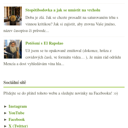
Stopětibodovka a jak se umístit na vrcholu
Doba je zlá. Jak se chcete prosadit na saturovaném trhu s
vinnou kritikou? Jak si zajistit, aby zrovna Vaše jméno,
název časopisu či průvodc...
Potěšení s El Rapolao
Už jsem se tu opakovaně zmiňoval (dokonce, hrůza z
covidových časů, ve formátu videa… ), že mám rád odrůdu
Mencía a dost vyhledávám vína hla...
Sociální sítě
Přidejte se do přátel tohoto webu a sledujte novinky na Facebooku! :o)
►
Instagram
►
YouTube
►
Facebook
►
X (Twitter)