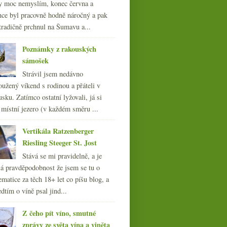
y moc nemyslím, konec června a
nce byl pracovně hodně náročný a pak
tradičně prchnul na Šumavu a...
Poznámky z rakouských
sámošek
Strávil jsem nedávno
oužený víkend s rodinou a přáteli v
sku. Zatímco ostatní lyžovali, já si
 místní jezero (v každém směru ...
Vertikála Ratzenberger
Riesling Steeger St. Jost
Stává se mi pravidelně, a je
á pravděpodobnost že jsem se tu o
ematice za těch 18+ let co píšu blog, a
dtím o víně psal jind...
Z čeho pít víno, smutné
zprávy ze světa vína a viněta