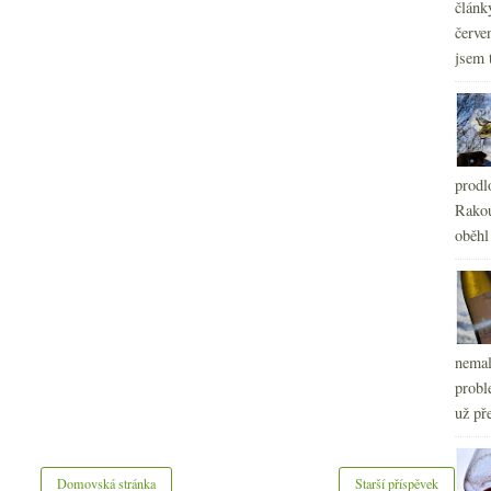
článk
červe
jsem 
prodl
Rakou
oběhl
nemal
probl
už pře
Domovská stránka
Starší příspěvek