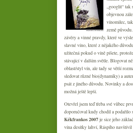
„googlit“ tak
objevnou zále
vínomilec, tak
země původu. Z
závěry a vinné pravdy, které ve výsl
slavné víno, které z nějakého důvod
užitečná pokud o víně píšete, proto
stávající v dalším světle. Blogovat ně
oblast/styl vín, ale tady se větší r
sledovat různé bio(dynamiky) a auten
psát z jiného důvodu. Novinky a dos
možná ještě lepší.
Otevřel jsem teď třeba své vůbec pr
doporučoval kudy chodil a podařilo s
Kékfrankos 2007
je sice jeho zákla
vína desítky lahví, Ráspiho navštívi