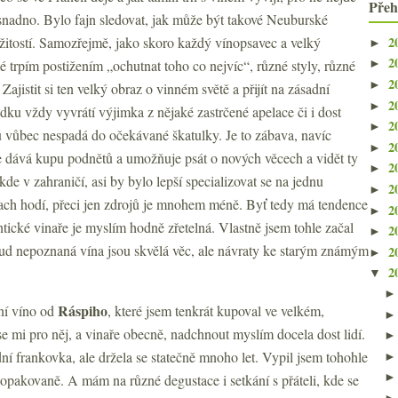
Přeh
 snadno. Bylo fajn sledovat, jak může být takové Neuburské
2
žitostí. Samozřejmě, jako skoro každý vínopsavec a velký
►
2
é trpím postižením „ochutnat toho co nejvíc“, různé styly, různé
►
2
►
ajistit si ten velký obraz o vinném světě a přijít na zásadní
2
►
edku vždy vyvrátí výjimka z nějaké zastrčené apelace či i dost
2
►
u vůbec nespadá do očekávané škatulky. Je to zábava, navíc
2
►
že dává kupu podnětů a umožňuje psát o nových věcech a vidět ty
2
►
kde v zahraničí, asi by bylo lepší specializovat se na jednu
2
►
ozmach hodí, přeci jen zdrojů je mnohem méně. Byť tedy má tendence
2
►
tické vinaře je myslím hodně zřetelná. Vlastně jsem tohle začal
2
►
ud nepoznaná vína jsou skvělá věc, ale návraty ke starým známým
2
►
2
▼
Ráspiho
vní víno od
, které jsem tenkrát kupoval ve velkém,
e mi pro něj, a vinaře obecně, nadchnout myslím docela dost lidí.
dní frankovka, ale držela se statečně mnoho let. Vypil jsem tohohle
l opakovaně. A mám na různé degustace i setkání s přáteli, kde se