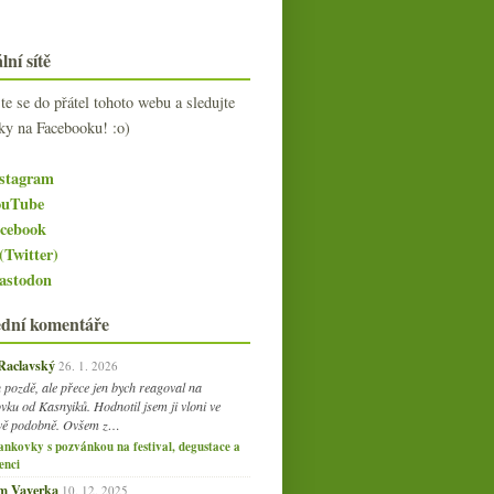
lní sítě
jte se do přátel tohoto webu a sledujte
ky na Facebooku! :o)
stagram
uTube
cebook
(Twitter)
stodon
ední komentáře
 Raclavský
26. 1. 2026
 pozdě, ale přece jen bych reagoval na
vku od Kasnyiků. Hodnotil jsem ji vloni ve
vě podobně. Ovšem z…
ankovky s pozvánkou na festival, degustace a
enci
am Vaverka
10. 12. 2025