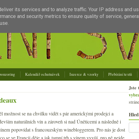
liver its services and to analyze traffic. Your IP address and u
rmance and security metrics to ensure quality of service, gener
use.
ponzoring
Kalendář ochutnávek
Inzerce & vzorky
Přebírání textů
Jste 
vybr
rdeaux
strán
l možnost se na chvilku vidět s pár americkými prodejci a
Hled
devším naturálních vín a zároveň si nad Úněticemi a následně i
ínem popovídat s francouzským winebloggerem. Pro nás je dost
, co se ve Francii děje a jak tamní trh s vínem vyvíjí, pro ně nejde