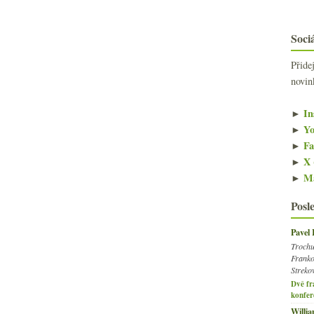
Sociá
Přide
novin
►
In
►
Yo
►
Fa
►
X 
►
Ma
Posl
Pavel
Trochu
Franko
Streko
Dvě fr
konfer
Willi