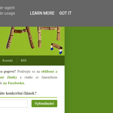
ser-agent
ate usage
LEARN MORE
GOT IT
Kontakt
RSS
tu poprvé?
oblíbené a
Podívejte se na
ané články
a staňte se fanouškem
na Facebooku
ek
.
áte konkrétní článek?