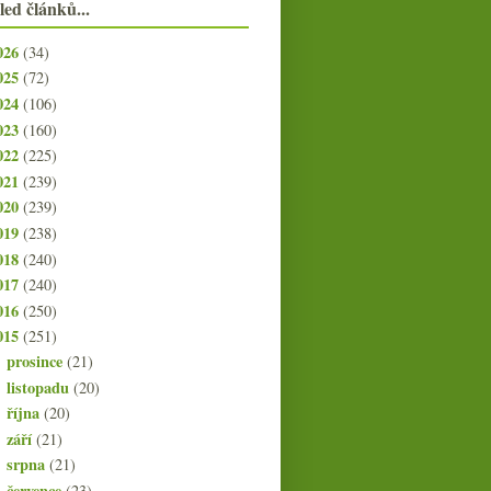
led článků...
026
(34)
025
(72)
024
(106)
023
(160)
022
(225)
021
(239)
020
(239)
019
(238)
018
(240)
017
(240)
016
(250)
015
(251)
prosince
(21)
►
listopadu
(20)
►
října
(20)
►
září
(21)
►
srpna
(21)
►
července
(23)
►