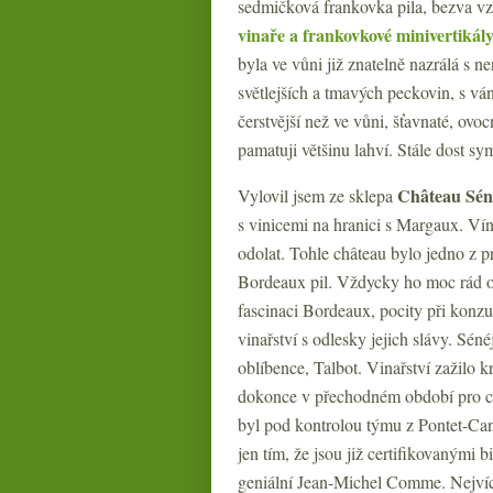
sedmičková frankovka pila, bezva vz
vinaře a frankovkové minivertikál
byla ve vůni již znatelně nazrálá s 
světlejších a tmavých peckovin, s váno
čerstvější než ve vůni, šťavnaté, ovo
pamatuji většinu lahví. Stále dost sym
Château Sén
Vylovil jsem ze sklepa
s vinicemi na hranici s Margaux. Vín
odolat. Tohle château bylo jedno z pr
Bordeaux pil. Vždycky ho moc rád o
fascinaci Bordeaux, pocity při konz
vinařství s odlesky jejich slávy. Séné
oblíbence, Talbot. Vinařství zažilo 
dokonce v přechodném období pro cert
byl pod kontrolou týmu z Pontet-Can
jen tím, že jsou již certifikovanými
geniální Jean-Michel Comme. Nejvíce 