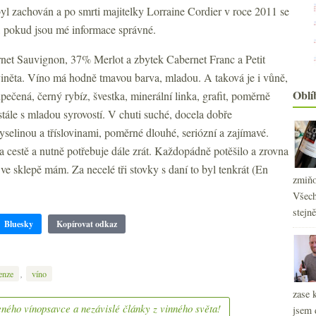
byl zachován a po smrti majitelky Lorraine Cordier v roce 2011 se
í, pokud jsou mé informace správné.
et Sauvignon, 37% Merlot a zbytek Cabernet Franc a Petit
iněta. Víno má hodně tmavou barva, mladou. A taková je i vůně,
Oblí
ipečená, černý rybíz, švestka, minerální linka, grafit, poměrně
 stále s mladou syrovostí. V chuti suché, docela dobře
yselinou a tříslovinami, poměrné dlouhé, seriózní a zajímavé.
 cestě a nutně potřebuje dále zrát. Každopádně potěšilo a zrovna
í ve sklepě mám. Za necelé tři stovky s daní to byl tenkrát (En
zmiňo
Všech
stejn
2
Bluesky
Kopírovat odkaz
►
2
►
2
►
,
2
enze
víno
►
2
►
zase 
2
ného vínopsavce a nezávislé články z vinného světa!
►
jsem 