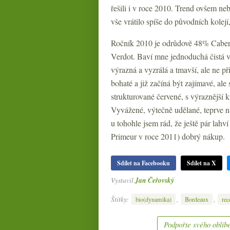
řešili i v roce 2010. Trend ovšem ne
vše vrátilo spíše do původních kolej
Ročník 2010 je odrůdově 48% Cabern
Verdot. Baví mne jednoduchá čistá v
výrazná a vyzrálá a tmavší, ale ne př
bohaté a již začíná být zajímavé, ale
strukturované červené, s výraznější k
Vyvážené, výtečně udělané, teprve na
u tohohle jsem rád, že ještě pár lahv
Primeur v roce 2011) dobrý nákup.
Sdílet na Facebooku
Sdílet na X
Vystavil
Jan Čeřovský
Štítky:
,
,
bio(dynamika)
Bordeaux
rec
Podpořte svého oblíbe