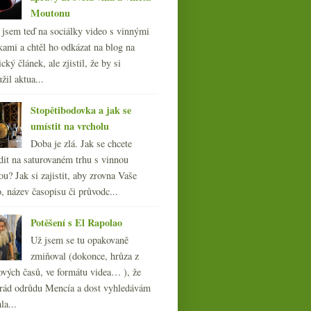
Moutonu
l jsem teď na sociálky video s vinnými
kami a chtěl ho odkázat na blog na
cký článek, ale zjistil, že by si
žil aktua...
Stopětibodovka a jak se
umístit na vrcholu
Doba je zlá. Jak se chcete
dit na saturovaném trhu s vinnou
ou? Jak si zajistit, aby zrovna Vaše
, název časopisu či průvodc...
Potěšení s El Rapolao
Už jsem se tu opakovaně
zmiňoval (dokonce, hrůza z
ových časů, ve formátu videa… ), že
ád odrůdu Mencía a dost vyhledávám
la...