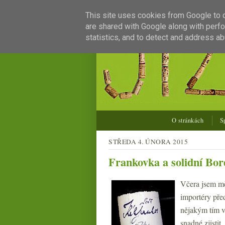
This site uses cookies from Google to de
are shared with Google along with perfo
statistics, and to detect and address ab
O stránkách
S
STŘEDA 4. ÚNORA 2015
Frankovka a solidní Bo
Včera jsem mě
importéry pře
nějakým tím v
snadné zjistit