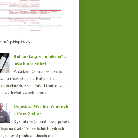
Jedno bílé a několik degustačních
poznámek
Salon vín, Trpělka & Oulehla
Dva opravdu povedené německé
ryzlinky
Biodynamický Riesling a Veltlín
bené příspěvky
Čtrnáct supertoskánských vín
Co je to vlastně supertoskánec?
Bulharské „území nikoho“ a
Frankovka a solidní Bordeaux
Návrat kalamáře & vinné plány
něco k medvědovi
Ruska
Začátkem června jsem se tu
Eugenio Rosi a nadšení nejen z
val o třech vínech z Bulharska.
Marzemina
na pocházela z vinařství Damianitza ,
ledna
(21)
►
ě jako dnešní vzorek, a pro...
014
(254)
013
(249)
Degustace Werther-Windisch
012
(254)
a Peter Stolleis
011
(252)
Ryzlinkové (a bublinové) počasí
010
(249)
klepe na dveře! V posledních týdnech
009
(249)
degustoval produkci docela dost