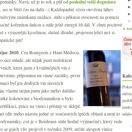
poslední vetší degustace
pomínky. Navíc už je to rok a půl od
y
, asi se blíží čas na další :-) Každopádně včera otevřená láhev
nerušivými známkami oxidace, stále s pěknou ovocností na pomezí
čně kořenitou linkou a stále ještě energií žít dál. V chuti pocitově
▼ Zobr
cné s výraznější kyselinou, slušně dlouhé, projevem lehčí než si
patické pití!
éjac 2010
, Cru Bourgeois z Haut-Médocu,
o sice mladé, ale nějak jsem nedokázal
vních, která jsem z kvalitnějších vín z
tevírám, připomíná mi vinné začátky, první
Kale
umaci byť jen druhých vín slavných
Poku
jac vlastní
stejná parta jako mého dalšího
měs
krátké koketování s biodynamikou a bylo
podo
ifikaci, práce na vinici i přístup ve sklepě
jind
et (dle mého názoru jedné ze současných špiček oblasti a není to
událo
 biodynamiky, což je v Bordeaux stále hodně výjimečné), který vede
se jejich vliv projevil v ročníku 2009, určitě alespoň vinice