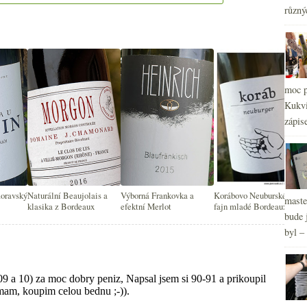
2
►
různý
2
►
moc p
Kukvi
zápis
moravský
Naturální Beaujolais a
Výborná Frankovka a
Korábovo Neuburské a
maste
klasika z Bordeaux
efektní Merlot
fajn mladé Bordeaux
bude 
byl –