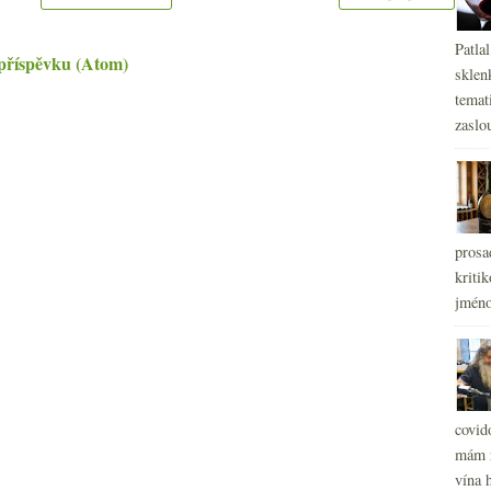
Patla
příspěvku (Atom)
sklen
temati
zaslou
prosa
kritik
jméno
covid
mám r
vína h