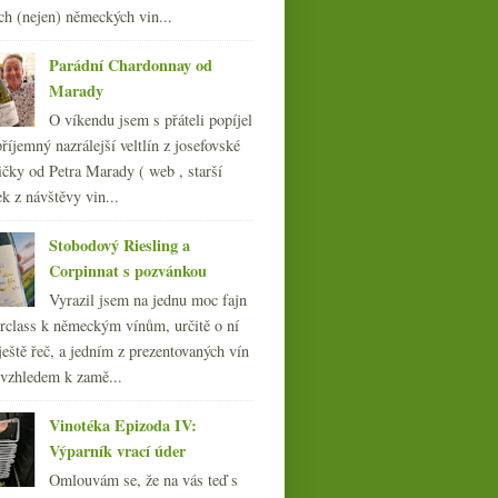
008
(270)
ch (nejen) německých vin...
007
(108)
Parádní Chardonnay od
Marady
O víkendu jsem s přáteli popíjel
říjemný nazrálejší veltlín z josefovské
čky od Petra Marady ( web , starší
ek z návštěvy vin...
Stobodový Riesling a
Corpinnat s pozvánkou
Vyrazil jsem na jednu moc fajn
Bio(dynamické) Bordeaux
rclass k německým vínům, určitě o ní
a domácí bubliny
ještě řeč, a jedním z prezentovaných vín
 vzhledem k zamě...
Vinotéka Epizoda IV:
Výparník vrací úder
Omlouvám se, že na vás teď s