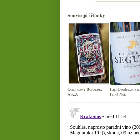
Související články
Komiksové Bordeaux
Fajn Bordeaux a 
A.K.A
Pinot Noir