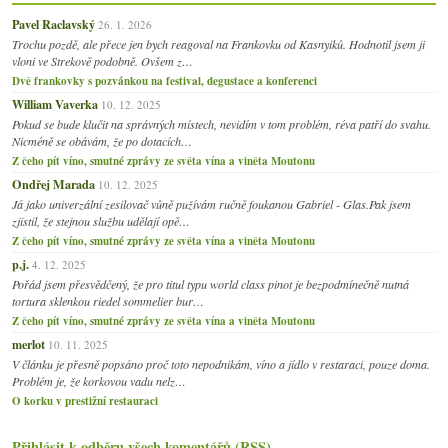
Pavel Raclavský
26. 1. 2026
Trochu pozdě, ale přece jen bych reagoval na Frankovku od Kasnyiků. Hodnotil jsem ji
vloni ve Strekově podobně. Ovšem z…
Dvě frankovky s pozvánkou na festival, degustace a konferenci
William Vaverka
10. 12. 2025
Pokud se bude klučit na správných místech, nevidím v tom problém, réva patří do svahu.
Nicméně se obávám, že po dotacích…
Z čeho pít víno, smutné zprávy ze světa vína a viněta Moutonu
Ondřej Marada
10. 12. 2025
Já jako univerzální zesilovač vůně pužívám ručně foukanou Gabriel - Glas.Pak jsem
zjistil, že stejnou službu udělají opě…
Z čeho pít víno, smutné zprávy ze světa vína a viněta Moutonu
p.j.
4. 12. 2025
Pořád jsem přesvědčený, že pro titul typu world class pinot je bezpodmínečně nutná
tortura sklenkou riedel sommelier bur…
Z čeho pít víno, smutné zprávy ze světa vína a viněta Moutonu
merlot
10. 11. 2025
V článku je přesně popsáno proč toto nepodnikám, víno a jídlo v restaraci, pouze doma.
Problém je, že korkovou vadu nelz…
O korku v prestižní restauraci
Přihlásit k odběru všech komentářů (RSS)