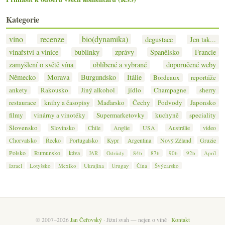
Kategorie
víno
recenze
bio(dynamika)
degustace
Jen tak...
vinařství a vinice
bublinky
zprávy
Španělsko
Francie
zamyšlení o světě vína
oblíbené a vybrané
doporučené weby
Německo
Morava
Burgundsko
Itálie
Bordeaux
reportáže
ankety
Rakousko
Jiný alkohol
jídlo
Champagne
sherry
restaurace
knihy a časopisy
Maďarsko
Čechy
Podvody
Japonsko
filmy
vinárny a vinotéky
Supermarketovky
kuchyně
speciality
Slovensko
Slovinsko
Chile
Anglie
USA
Austrálie
video
Chorvatsko
Řecko
Portugalsko
Kypr
Argentina
Nový Zéland
Gruzie
Polsko
Rumunsko
káva
JAR
Odrůdy
84b
87b
90b
92b
Apríl
Izrael
Lotyšsko
Mexiko
Ukrajina
Urugay
Čína
Švýcarsko
© 2007–2026
Jan Čeřovský
· Jižní svah — nejen o víně ·
Kontakt