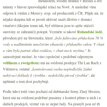
metanolem, úvodní stránku v Blesku a dvě
minuty v hlavní zpravodajské relaci na Nově. A následné vlnu
odporu k vínům z Moravy, resp. od producentů z ČR. Přijde mi, že
nějaká skupina lidí se prostě aktivně snaží důvěru v domácí
vinařství (říkejme tomu tak, byť většinou jsou to spíše stáčeči
Rulandské šedé
suroviny ze zahraničí) potopit. Vezměte si takové
,
původem prý na Slovensku, které „
bylo falšováno přídavkem 76 %
vody a nadlimitním množstvím ethanolu z přidaného cukru. V chuti
a vůni byla patrná silná oxidáza, v chuti navíc myšina.
“ Je
samozřejmě možné, že víno (společně s podobně odporným
veltlínem
zweigeltem
a
) má na svědomí prodejce Thi Lan Bach z
Vilémova, ostatně „
kontrolovaná osoba nepředložila žádné
nabývací doklady k výrobku - nedoložila původ výrobku
“, ale
upřímně o tom dost pochybuji.
Podle lahví totiž víno pochází od dubňanské firmy Zlatý Hrozen,
která má na svědomí podobné prasárny z kontrol přímo u nich i u
dalších prodejců, včetně vín ze stejné řady. Na pranýři jsou už tři