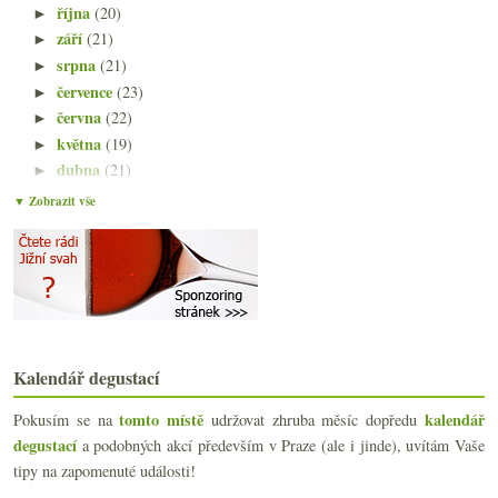
října
(20)
►
září
(21)
►
srpna
(21)
►
července
(23)
►
června
(22)
►
května
(19)
►
dubna
(21)
►
března
(22)
►
▼ Zobrazit vše
února
(20)
▼
EP bez RP, Stará trta & resveratrol
Dvanáctkrát 2012 z Burgundska
Anglické bublání s Ridgeview Cavendish
Barolo versus Barbaresco
Celonárodní sudovkové pozdvižení
Anketa: Chardonnay versus Riesling
Kalendář degustací
76 % vody, vyložené jedy zatím chybí
Ryzlinky Maximin Grünhaus 2012 až 1986
tomto místě
kalendář
Pokusím se na
udržovat zhruba měsíc dopředu
Konec v INu & prémiový vlašák
degustací
a podobných akcí především v Praze (ale i jinde), uvítám Vaše
Staré Savennières, crémant a pinot z Makra
tipy na zapomenuté události!
O dobré pověsti a možném konci sudovky