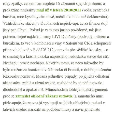
roky zpátky, celkem tam najdete 16 záznamů s jejich jménem, a
mají už v letech 2010/2011
prokázané hnusárny
(voda, syntetická
barviva, moc kyseliny citronové, méně alkoholu než deklarováno).
Vzhledem ke stáčení v Dubňanech nepřekvapí, že za firmou stojí
jistý pan Chytil. Pokud je vám toto jméno povědomé, tak jistě
právem, stejné najdete u firmy LIVI Dubňany (podvody s vínem a
burčákem, to vše v kombinaci s víny v Salonu vín ČR a schopností
připravit, hlavně v řadě LV 212, opravdu přesvědčivé kousky… o
to smutnější a krásná ukázka naprostého nedostatku stavovské cti).
Nechápu, prostě nechápu. Nevěřím tomu, že něco takového by
bylo možno za hranicemi v Německu či Francii, o dobře poučeném
Rakousku nemluvě. Možná jednotlivé případy, po jejichž odhalení
ale nastává rychlá a rázná reakce, rozhodně by to nefungovalo
dlouhodobě a opakovaně. Mimochodem tohle je i další argument,
zamyslet ohledně zákazu sudovek
proč se
(a samotného mne
překvapuje, že zrovna já vystupuji na jejich obhajobu), pokud v
lahvích snadno narazíte na podobné hnusy a navíc je nemáte