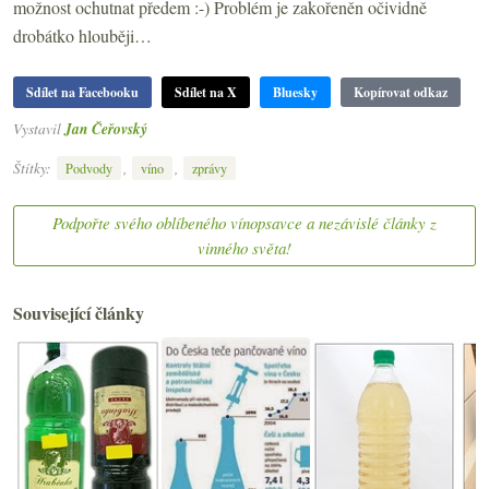
možnost ochutnat předem :-) Problém je zakořeněn očividně
drobátko hlouběji…
Sdílet na Facebooku
Sdílet na X
Bluesky
Kopírovat odkaz
Vystavil
Jan Čeřovský
Štítky:
,
,
Podvody
víno
zprávy
Podpořte svého oblíbeného vínopsavce a nezávislé články z
vinného světa!
Související články