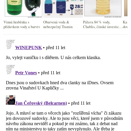
Vinná hraběnka s
Obarvená voda &
Pálava 84 % vody,
Kalic
přídavkem vody a barviv
nebezpečný Tramin
Chablis, čínské investice,
dovoz
degustační erotika…
panč