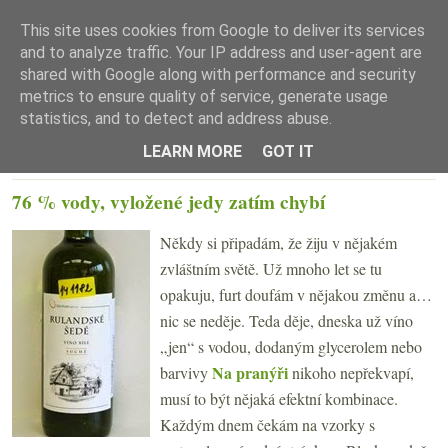
This site uses cookies from Google to deliver its services
and to analyze traffic. Your IP address and user-agent are
shared with Google along with performance and security
metrics to ensure quality of service, generate usage
statistics, and to detect and address abuse.
☰ Menu
LEARN MORE
GOT IT
ČTVRTEK 19. ÚNORA 2015
76 % vody, vyložené jedy zatím chybí
Někdy si připadám, že žiju v nějakém
zvláštním světě. Už mnoho let se tu
opakuju, furt doufám v nějakou změnu a…
nic se neděje. Teda děje, dneska už víno
„jen“ s vodou, dodaným glycerolem nebo
Na pranýři
barvivy
nikoho nepřekvapí,
musí to být nějaká efektní kombinace.
Každým dnem čekám na vzorky s