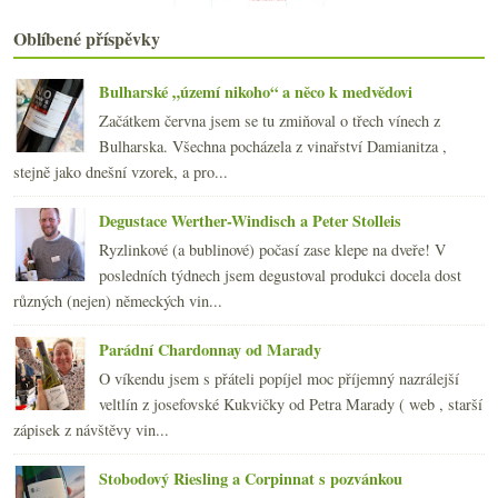
Trochu nezvyklý košer ryzlink z Čech
Jehla korkem a hi-tech „proměna vody ve víno“
Oblíbené příspěvky
Chutná kyselá pekelná díra
Australský shiraz, 3x bio Languedoc, jedno Bordeau...
Bulharské „území nikoho“ a něco k medvědovi
února
(20)
►
Začátkem června jsem se tu zmiňoval o třech vínech z
ledna
(22)
►
Bulharska. Všechna pocházela z vinařství Damianitza ,
2013
(249)
►
stejně jako dnešní vzorek, a pro...
2012
(254)
►
2011
(252)
►
Degustace Werther-Windisch a Peter Stolleis
2010
(249)
►
Ryzlinkové (a bublinové) počasí zase klepe na dveře! V
2009
(249)
►
posledních týdnech jsem degustoval produkci docela dost
2008
(270)
►
různých (nejen) německých vin...
2007
(108)
►
Parádní Chardonnay od Marady
O víkendu jsem s přáteli popíjel moc příjemný nazrálejší
veltlín z josefovské Kukvičky od Petra Marady ( web , starší
zápisek z návštěvy vin...
Stobodový Riesling a Corpinnat s pozvánkou