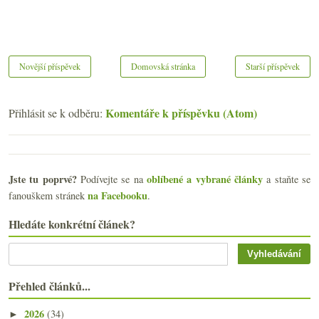
Novější příspěvek
Domovská stránka
Starší příspěvek
Komentáře k příspěvku (Atom)
Přihlásit se k odběru:
Jste tu poprvé?
oblíbené a vybrané články
Podívejte se na
a staňte se
na Facebooku
fanouškem stránek
.
Hledáte konkrétní článek?
Přehled článků...
2026
(34)
►