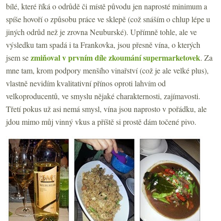
bílé, které říká o odrůdě či místě původu jen naprosté minimum a
spíše hovoří o způsobu práce ve sklepě (což snáším o chlup lépe u
jiných odrůd než je zrovna Neuburské). Upřímně tohle, ale ve
výsledku tam spadá i ta Frankovka, jsou přesně vína, o kterých
zmiňoval v prvním díle zkoumání supermarketovek
jsem se
. Za
mne tam, krom podpory menšího vinařství (což je ale velké plus),
vlastně nevidím kvalitativní přínos oproti lahvím od
velkoproducentů, ve smyslu nějaké charakternosti, zajímavosti.
Třetí pokus už asi nemá smysl, vína jsou naprosto v pořádku, ale
jdou mimo můj vinný vkus a příště si prostě dám točené pivo.