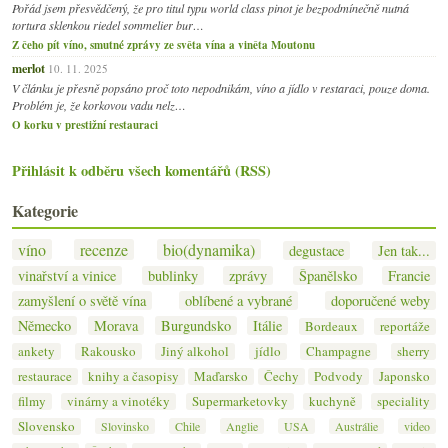
Pořád jsem přesvědčený, že pro titul typu world class pinot je bezpodmínečně nutná
tortura sklenkou riedel sommelier bur…
Z čeho pít víno, smutné zprávy ze světa vína a viněta Moutonu
merlot
10. 11. 2025
V článku je přesně popsáno proč toto nepodnikám, víno a jídlo v restaraci, pouze doma.
Problém je, že korkovou vadu nelz…
O korku v prestižní restauraci
Přihlásit k odběru všech komentářů (RSS)
Kategorie
víno
recenze
bio(dynamika)
degustace
Jen tak...
vinařství a vinice
bublinky
zprávy
Španělsko
Francie
zamyšlení o světě vína
oblíbené a vybrané
doporučené weby
Německo
Morava
Burgundsko
Itálie
Bordeaux
reportáže
ankety
Rakousko
Jiný alkohol
jídlo
Champagne
sherry
restaurace
knihy a časopisy
Maďarsko
Čechy
Podvody
Japonsko
filmy
vinárny a vinotéky
Supermarketovky
kuchyně
speciality
Slovensko
Slovinsko
Chile
Anglie
USA
Austrálie
video