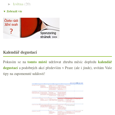
května
(20)
►
dubna
(21)
►
▼ Zobrazit vše
března
(21)
▼
Dvakrát Spěvák v restauraci Kiin
Pendolvíno
Anglické víno na vzestupu
Sylvány, pinoty, bezva muškát a medaile
Průzkum prosecca na českém trhu – sada #1
Starší tramín, chlastací ryzlink a fajn Bordeaux
Kalendář degustací
Frankovky domácí i zemí okolních
Inspirace pro španělské restaurace
tomto místě
kalendář
Pokusím se na
udržovat zhruba měsíc dopředu
Pár testovacích otázek
degustací
a podobných akcí především v Praze (ale i jinde), uvítám Vaše
Euston Tap, Bree Louise, BrewDog…
tipy na zapomenuté události!
Postarší burgunda a mladistvý slaďák
Nová sklenička, fajn Beaujolais, šťavnatý ryzlink
Marqués de Riscal úplně Na Konci
Oslava jara kalným proseccem
Meursault k nepoužití, mizící tyče, supermarketový...
Dvakrát vyzrálý Malbec z Cahors
Sherry málem ve vesmíru, obludný lis a nedostupná ...