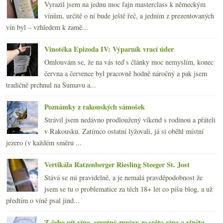
Vyrazil jsem na jednu moc fajn masterclass k německým
vínům, určitě o ní bude ještě řeč, a jedním z prezentovaných
vín byl – vzhledem k zamě...
Vinotéka Epizoda IV: Výparník vrací úder
Omlouvám se, že na vás teď s články moc nemyslím, konec
června a července byl pracovně hodně náročný a pak jsem
tradičně prchnul na Šumavu a...
Poznámky z rakouských sámošek
Strávil jsem nedávno prodloužený víkend s rodinou a přáteli
v Rakousku. Zatímco ostatní lyžovali, já si oběhl místní
jezero (v každém směru ...
Vertikála Ratzenberger Riesling Steeger St. Jost
Stává se mi pravidelně, a je nemalá pravděpodobnost že
jsem se tu o problematice za těch 18+ let co píšu blog, a už
předtím o víně psal jind...
Z čeho pít víno, smutné zprávy ze světa vína a viněta