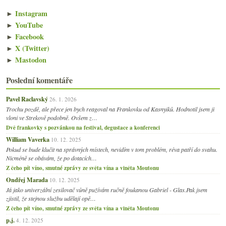
►
Instagram
►
YouTube
►
Facebook
►
X (Twitter)
►
Mastodon
Poslední komentáře
Pavel Raclavský
26. 1. 2026
Trochu pozdě, ale přece jen bych reagoval na Frankovku od Kasnyiků. Hodnotil jsem ji
vloni ve Strekově podobně. Ovšem z…
Dvě frankovky s pozvánkou na festival, degustace a konferenci
William Vaverka
10. 12. 2025
Pokud se bude klučit na správných místech, nevidím v tom problém, réva patří do svahu.
Nicméně se obávám, že po dotacích…
Z čeho pít víno, smutné zprávy ze světa vína a viněta Moutonu
Ondřej Marada
10. 12. 2025
Já jako univerzální zesilovač vůně pužívám ručně foukanou Gabriel - Glas.Pak jsem
zjistil, že stejnou službu udělají opě…
Z čeho pít víno, smutné zprávy ze světa vína a viněta Moutonu
p.j.
4. 12. 2025