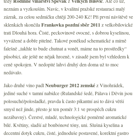
Rodinné vinařství Spěvák
Velkých Bílovic
tedy
z
. Ale co už,
neznám a vyzkouším. Navíc, v kvalitní pražské restauraci malý
zázrak, za celou sedmičku chtějí 200-240 Kč! Při první návštěvě ve
Frankovka pozdní sběr 2011
sklenkách skončila
z velkobílovické
trati Dlouhá hora. Čisté, peckovinově ovocné, s dobrou kyselinou,
vyvážené a dobře pitelné. Takové poněkud schematické a mírně
falešně „takhle to bude chutnat a vonět, máme na to prostředky“
působící, ale ještě ne nějak hrozně, v zásadě jsem byl vzhledem k
ceně spokojen. V nedopité lahvi druhý den doma už to moc
nedávalo.
Neuburger 2012 zemské
Jako druhé víno padl
z Vinohrádek,
jediné suché v tamní nabídce (Rulandské šedé, Pálava i Děvín jsou
polosuché/polosladké, pravda k často pikantní asi to dává větší
smysl než jinde, přesto je ten poměr 3:1 ve prospěch cukru
nezábavný). Čerstvé, mladé, technologické poměrně aromatické
bílé. Květiny, sladší až bonbónové tóny, uni. Slušná kyselina a
decentní dotyk cukru, čisté, jednoduše postavené, korektní gastro