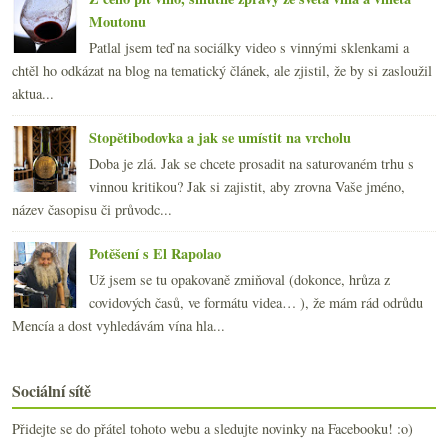
Moutonu
Patlal jsem teď na sociálky video s vinnými sklenkami a
chtěl ho odkázat na blog na tematický článek, ale zjistil, že by si zasloužil
aktua...
Stopětibodovka a jak se umístit na vrcholu
Doba je zlá. Jak se chcete prosadit na saturovaném trhu s
vinnou kritikou? Jak si zajistit, aby zrovna Vaše jméno,
název časopisu či průvodc...
Potěšení s El Rapolao
Už jsem se tu opakovaně zmiňoval (dokonce, hrůza z
covidových časů, ve formátu videa… ), že mám rád odrůdu
Mencía a dost vyhledávám vína hla...
Sociální sítě
Přidejte se do přátel tohoto webu a sledujte novinky na Facebooku! :o)