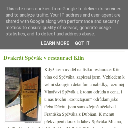
This site uses cookies from Google to deliver its services
and to analyze traffic. Your IP address and user-agent are
shared with Google along with performance and security
metrics to ensure quality of service, generate usage
statistics, and to detect and address abuse.
☰ Menu
LEARN MORE
GOT IT
PONDĚLÍ 31. BŘEZNA 2014
Dvakrát Spěvák v restauraci Kiin
Když jsem uviděl na lístku restaurace Kiin
vína od Spěváka, zaplesal jsem. Vzhledem k
velmi skoupým detailům u nabídky, rozuměj
Vinařství Spěvák a k tomu odrůda a cena, i
u nás trochu „exotičtějším“ odrůdám jako
třeba Děvín, jsem samozřejmě očekával
Františka Spěváka z Dubňan. K mému
překvapení dorazila láhev Spěváka Milana,