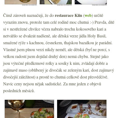
restaurace Kiin
web
Čímž zároveň naznačuji, že do
(
) určitě
vyrazím znovu, protože tam celé rodině moc chutná :-) Pravda, dítě
si v nestřežené chvilce včera nabralo trochu kokosového kari a
netvářilo se dvakrát nadšeně, ale dětská verze jídla Holy Basil,
smažené rýže s kachnou, česnekem, thajskou bazalkou je parádní.
Vlastně jsem plnou verzi nikdy neměl, ale dětská (byť ne porcí, s
velkou radostí jsem dojídal druhý den) nemá chybu. Stejně jako
jsou výtečné předkrmové rolky a sosíky k nim, zvládají dobře a
zajímavě maso (oblíbený je divočák se zeleným kari, dost zajímavý
divočejší záležitost) a prostě to chutná celkově dost přesvědčivě.
Navíc ceny nejsou nějak sadistické. Za mne jeden z objevů
posledních měsíců.