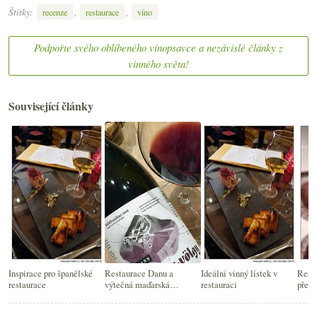
Štítky:
,
,
recenze
restaurace
víno
Podpořte svého oblíbeného vínopsavce a nezávislé články z
vinného světa!
Související články
Inspirace pro španělské
Restaurace Danu a
Ideální vinný lístek v
Resta
restaurace
výtečná maďarská
restauraci
překv
frankovka