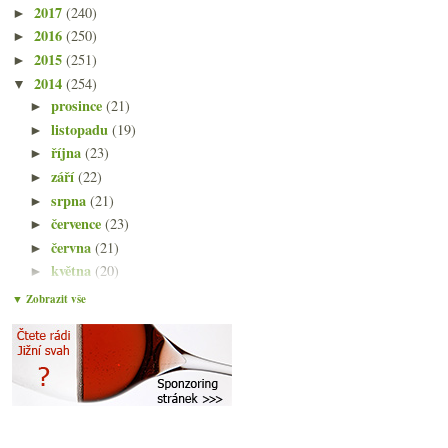
2017
(240)
►
2016
(250)
►
2015
(251)
►
2014
(254)
▼
prosince
(21)
►
listopadu
(19)
►
října
(23)
►
září
(22)
►
srpna
(21)
►
července
(23)
►
června
(21)
►
května
(20)
►
dubna
(21)
►
▼ Zobrazit vše
března
(21)
▼
Dvakrát Spěvák v restauraci Kiin
Pendolvíno
Anglické víno na vzestupu
Sylvány, pinoty, bezva muškát a medaile
Průzkum prosecca na českém trhu – sada #1
Starší tramín, chlastací ryzlink a fajn Bordeaux