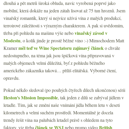
dlouhá a pět metrů široká obluda, navíc vyrobená poprvé jako
mobilní, která dokáže na jeden zátah lisovat až 75 tun hroznů. Jsem
vinařský romantik, který si nejvíce užívá vína z malých produkcí,
terroirové záležitosti s výrazným charakterem. A pak si uvědomím,
vinařský závod v
třeba při pohledu na mašinu výše nebo
Modestu
, o kolik jinde je prostě běžné víno :-) Mimochodem Matt
měl teď ve Wine Spectatoru zajímavý článek
Kramer
o chvále
nedostupného, na téma jak jsou špičková vína připravovaná v
malých objemech velmi důležitá, byť z pohledu běžného
amerického zákazníka taková… příliš elitářská. Výborné čtení,
opravdu.
Pokud někdo sledoval (po pouhých čtyřech dílech ukončenou) sérii
Heston's Mission Impossible
, tak jeden z dílů se zabýval jídlem v
letadle. Tím, jak se změní naše vnímání jídla během letu v deseti
kilometrech a velmi suchém prostředí. Momentálně je docela
trendy řešit vína na palubách letadel právě s ohledem na tyto
článek ve WSJ
British
faktory, viz třeba
nebo promo video