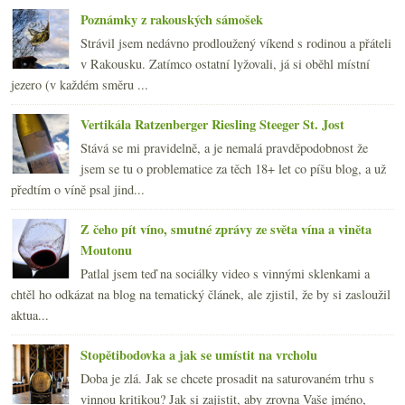
Poznámky z rakouských sámošek
Strávil jsem nedávno prodloužený víkend s rodinou a přáteli
v Rakousku. Zatímco ostatní lyžovali, já si oběhl místní
jezero (v každém směru ...
Vertikála Ratzenberger Riesling Steeger St. Jost
Stává se mi pravidelně, a je nemalá pravděpodobnost že
jsem se tu o problematice za těch 18+ let co píšu blog, a už
předtím o víně psal jind...
Z čeho pít víno, smutné zprávy ze světa vína a viněta
Moutonu
Patlal jsem teď na sociálky video s vinnými sklenkami a
chtěl ho odkázat na blog na tematický článek, ale zjistil, že by si zasloužil
aktua...
Stopětibodovka a jak se umístit na vrcholu
Doba je zlá. Jak se chcete prosadit na saturovaném trhu s
vinnou kritikou? Jak si zajistit, aby zrovna Vaše jméno,