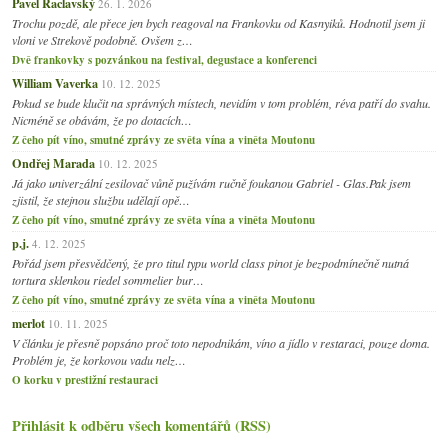
Pavel Raclavský
26. 1. 2026
Trochu pozdě, ale přece jen bych reagoval na Frankovku od Kasnyiků. Hodnotil jsem ji
vloni ve Strekově podobně. Ovšem z…
Dvě frankovky s pozvánkou na festival, degustace a konferenci
William Vaverka
10. 12. 2025
Pokud se bude klučit na správných místech, nevidím v tom problém, réva patří do svahu.
Nicméně se obávám, že po dotacích…
Z čeho pít víno, smutné zprávy ze světa vína a viněta Moutonu
Ondřej Marada
10. 12. 2025
Já jako univerzální zesilovač vůně pužívám ručně foukanou Gabriel - Glas.Pak jsem
zjistil, že stejnou službu udělají opě…
Z čeho pít víno, smutné zprávy ze světa vína a viněta Moutonu
p.j.
4. 12. 2025
Pořád jsem přesvědčený, že pro titul typu world class pinot je bezpodmínečně nutná
tortura sklenkou riedel sommelier bur…
Z čeho pít víno, smutné zprávy ze světa vína a viněta Moutonu
merlot
10. 11. 2025
V článku je přesně popsáno proč toto nepodnikám, víno a jídlo v restaraci, pouze doma.
Problém je, že korkovou vadu nelz…
O korku v prestižní restauraci
Přihlásit k odběru všech komentářů (RSS)