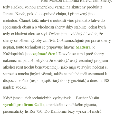
Paul Masson California Rare Cream Sherry,
tedy sladkou volnou americkou variaci na skutečný produkt z
Jerezu. Navíc, pokud to správně chápu, i připravený jinou
metodou. Článek totiž mluví o nutnosti víno přendat z lahve do
speciálních obalů a o vhodnosti sherry díky stabilitě, čekal bych
tedy oxidativní oloroso styl. Ovšem jimi uváděný důvod je, že
sherry se během výroby zahřívá. Což samozřejmě pro pravé sherry
Madeira
neplatí, touto technikou se připravuje hlavně
:-)
zajímavé čtení
Každopádně je to
. Dozvíte se tam i proč sherry
nakonec na palubě nebylo a že sovětský/ruský vesmírný program
alkohol řešil trochu benevolentněji (jako mají ve zvyku nedělat si
starosti s mnoha jinými věcmi), takže na palubě měli astronauti k
dispozici koňak (resp. nejspíš starý dobrý gruzíňák) a dnes na ISS
najdete vodku.
Když jsme u těch technických vychytávek… Bucher Vaslin
vyrobil pro firmu Gallo
, amerického vinařského giganta,
pneumatický lis Roi 750. Do Kalifornie brzy vyrazí 14 metrů