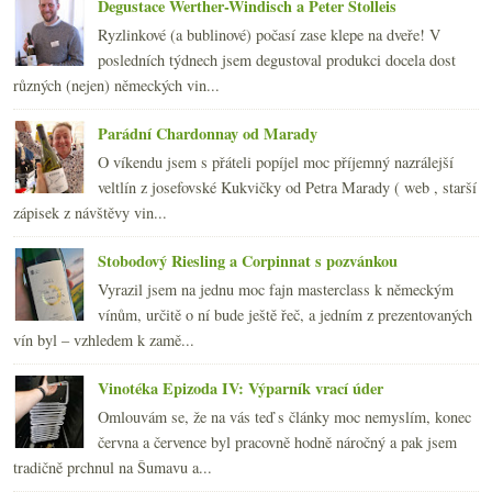
2011
(252)
►
Degustace Werther-Windisch a Peter Stolleis
2010
(249)
►
Ryzlinkové (a bublinové) počasí zase klepe na dveře! V
2009
(249)
►
posledních týdnech jsem degustoval produkci docela dost
2008
(270)
►
různých (nejen) německých vin...
2007
(108)
►
Parádní Chardonnay od Marady
O víkendu jsem s přáteli popíjel moc příjemný nazrálejší
veltlín z josefovské Kukvičky od Petra Marady ( web , starší
zápisek z návštěvy vin...
Stobodový Riesling a Corpinnat s pozvánkou
Vyrazil jsem na jednu moc fajn masterclass k německým
vínům, určitě o ní bude ještě řeč, a jedním z prezentovaných
vín byl – vzhledem k zamě...
Vinotéka Epizoda IV: Výparník vrací úder
Omlouvám se, že na vás teď s články moc nemyslím, konec
června a července byl pracovně hodně náročný a pak jsem
tradičně prchnul na Šumavu a...