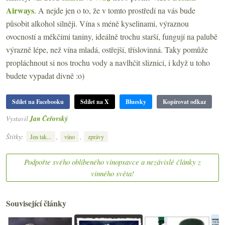
Airways
. A nejde jen o to, že v tomto prostředí na vás bude
působit alkohol silněji. Vína s méně kyselinami, výraznou
ovocností a měkčími taniny, ideálně trochu starší, fungují na palubě
výrazně lépe, než vína mladá, ostřejší, tříslovinná. Taky pomůže
propláchnout si nos trochu vody a navlhčit sliznici, i když u toho
budete vypadat divně :o)
Sdílet na Facebooku
Sdílet na X
Bluesky
Kopírovat odkaz
Vystavil
Jan Čeřovský
Štítky:
,
,
Jen tak...
víno
zprávy
Podpořte svého oblíbeného vínopsavce a nezávislé články z
vinného světa!
Související články