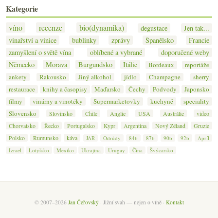
Kategorie
víno
recenze
bio(dynamika)
degustace
Jen tak...
vinařství a vinice
bublinky
zprávy
Španělsko
Francie
zamyšlení o světě vína
oblíbené a vybrané
doporučené weby
Německo
Morava
Burgundsko
Itálie
Bordeaux
reportáže
ankety
Rakousko
Jiný alkohol
jídlo
Champagne
sherry
restaurace
knihy a časopisy
Maďarsko
Čechy
Podvody
Japonsko
filmy
vinárny a vinotéky
Supermarketovky
kuchyně
speciality
Slovensko
Slovinsko
Chile
Anglie
USA
Austrálie
video
Chorvatsko
Řecko
Portugalsko
Kypr
Argentina
Nový Zéland
Gruzie
Polsko
Rumunsko
káva
JAR
Odrůdy
84b
87b
90b
92b
Apríl
Izrael
Lotyšsko
Mexiko
Ukrajina
Urugay
Čína
Švýcarsko
© 2007–2026
Jan Čeřovský
· Jižní svah — nejen o víně ·
Kontakt