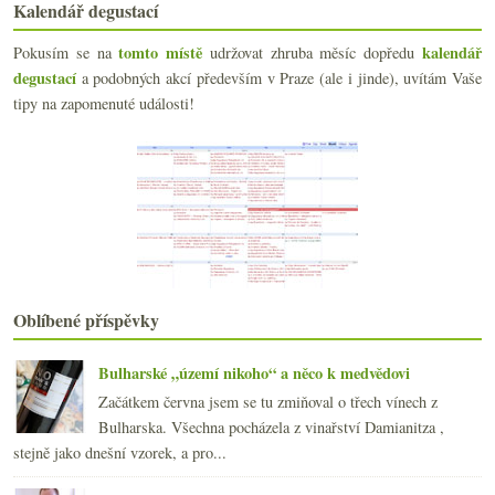
Kalendář degustací
Frankovky domácí i zemí okolních
Inspirace pro španělské restaurace
tomto místě
kalendář
Pokusím se na
udržovat zhruba měsíc dopředu
Pár testovacích otázek
degustací
a podobných akcí především v Praze (ale i jinde), uvítám Vaše
Euston Tap, Bree Louise, BrewDog…
tipy na zapomenuté události!
Postarší burgunda a mladistvý slaďák
Nová sklenička, fajn Beaujolais, šťavnatý ryzlink
Marqués de Riscal úplně Na Konci
Oslava jara kalným proseccem
Meursault k nepoužití, mizící tyče, supermarketový...
Dvakrát vyzrálý Malbec z Cahors
Sherry málem ve vesmíru, obludný lis a nedostupná ...
Trochu nezvyklý košer ryzlink z Čech
Jehla korkem a hi-tech „proměna vody ve víno“
Oblíbené příspěvky
Chutná kyselá pekelná díra
Australský shiraz, 3x bio Languedoc, jedno Bordeau...
Bulharské „území nikoho“ a něco k medvědovi
února
(20)
►
Začátkem června jsem se tu zmiňoval o třech vínech z
ledna
(22)
►
Bulharska. Všechna pocházela z vinařství Damianitza ,
2013
(249)
►
stejně jako dnešní vzorek, a pro...
2012
(254)
►