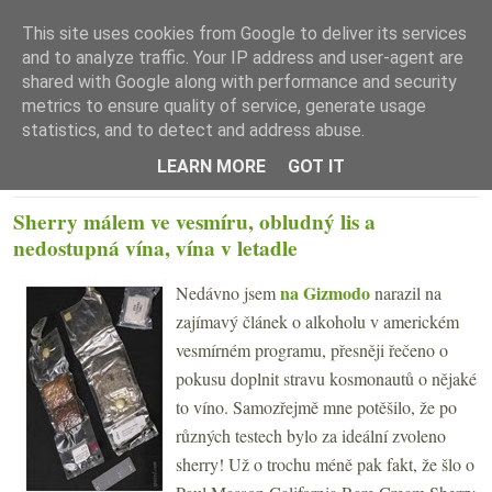
This site uses cookies from Google to deliver its services
and to analyze traffic. Your IP address and user-agent are
shared with Google along with performance and security
metrics to ensure quality of service, generate usage
statistics, and to detect and address abuse.
☰ Menu
LEARN MORE
GOT IT
PÁTEK 7. BŘEZNA 2014
Sherry málem ve vesmíru, obludný lis a
nedostupná vína, vína v letadle
na Gizmodo
Nedávno jsem
narazil na
zajímavý článek o alkoholu v americkém
vesmírném programu, přesněji řečeno o
pokusu doplnit stravu kosmonautů o nějaké
to víno. Samozřejmě mne potěšilo, že po
různých testech bylo za ideální zvoleno
sherry! Už o trochu méně pak fakt, že šlo o