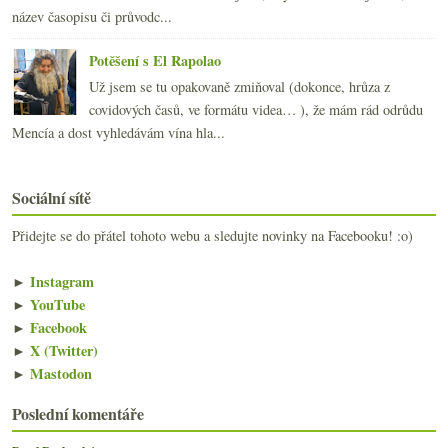
název časopisu či průvodc...
Potěšení s El Rapolao
Už jsem se tu opakovaně zmiňoval (dokonce, hrůza z
covidových časů, ve formátu videa… ), že mám rád odrůdu
Mencía a dost vyhledávám vína hla...
Sociální sítě
Přidejte se do přátel tohoto webu a sledujte novinky na Facebooku! :o)
►
Instagram
►
YouTube
►
Facebook
►
X (Twitter)
►
Mastodon
Poslední komentáře