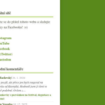
lní sítě
jte se do přátel tohoto webu a sledujte
ky na Facebooku! :o)
stagram
uTube
cebook
(Twitter)
stodon
ední komentáře
 Raclavský
26. 1. 2026
 pozdě, ale přece jen bych reagoval na
vku od Kasnyiků. Hodnotil jsem ji vloni ve
vě podobně. Ovšem z…
ankovky s pozvánkou na festival, degustace a
enci
am Vaverka
10. 12. 2025