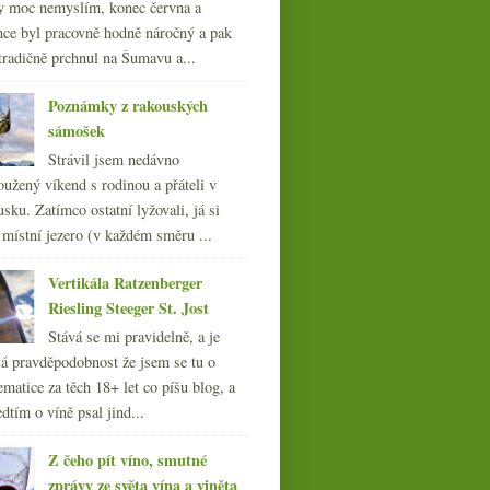
y moc nemyslím, konec června a
nce byl pracovně hodně náročný a pak
tradičně prchnul na Šumavu a...
Poznámky z rakouských
sámošek
Strávil jsem nedávno
oužený víkend s rodinou a přáteli v
sku. Zatímco ostatní lyžovali, já si
 místní jezero (v každém směru ...
Vertikála Ratzenberger
Riesling Steeger St. Jost
Stává se mi pravidelně, a je
á pravděpodobnost že jsem se tu o
ematice za těch 18+ let co píšu blog, a
dtím o víně psal jind...
Z čeho pít víno, smutné
zprávy ze světa vína a viněta