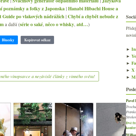
pravě
Svačinový generátor odpadního materiálu
Jazyková
|
|
í poznámky a fotky z Japonska
Hanabi Hibachi House a
|
 Guide po vlakových nádrážích
Chybí a chybět nebude z
Sociá
|
em
série o saké
něco o whisky
atd…
a další (
,
,
)
Přide
novin
Bluesky
Kopírovat odkaz
►
In
►
Yo
►
Fa
►
X 
ného vínopsavce a nezávislé články z vinného světa!
►
Ma
Posl
Pavel
Trochu
Franko
Streko
Dvě fr
konfer
Willi