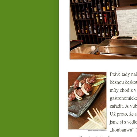
Právě tady na
běžnou českou
míry chod z v
gastronomické
zařadit. A vů
Už proto, že s
jsme si s vedl
„konbanwa“ (m