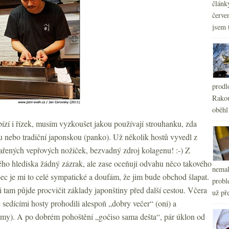
článk
červe
jsem 
prodl
Rakou
oběhl
bízí i řízek, musím vyzkoušet jakou používají strouhanku, zda
 nebo tradiční japonskou (panko). Už několik hostů vyvedl z
ařených vepřových nožiček, bezvadný zdroj kolagenu! :-) Z
ho hlediska žádný zázrak, ale zase oceňuji odvahu něco takového
nemal
bec je mi to celé sympatické a doufám, že jim bude obchod šlapat.
probl
i tam půjde procvičit základy japonštiny před další cestou. Včera
už pře
e sedícími hosty prohodili alespoň „dobry večer“ (oni) a
y). A po dobrém pohoštění „gočiso sama dešta“, pár úklon od