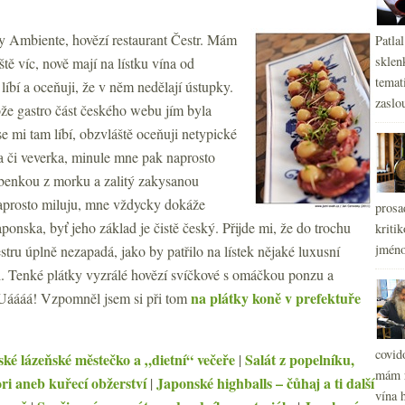
ny Ambiente, hovězí restaurant Čestr. Mám
Patla
sklen
eště víc, nově mají na lístku vína od
temati
 líbí a oceňuji, že v něm nedělají ústupky.
zaslou
tože gastro část českého webu jím byla
 mi tam líbí, obzvláště oceňuji netypické
 či veverka, minule mne pak naprosto
obenkou z morku a zalitý zakysanou
naprosto miluju, mne vždycky dokáže
prosa
ponska, byť jeho základ je čistě český. Přijde mi, že do trochu
kritik
jméno
estru úplně nezapadá, jako by patřilo na lístek nějaké luxusní
i. Tenké plátky vyzrálé hovězí svíčkové s omáčkou ponzu a
na plátky koně v prefektuře
 Uáááá! Vzpomněl jsem si při tom
covid
ké lázeňské městečko a „dietní“ večeře
Salát z popelníku,
|
mám r
ri aneb kuřecí obžerství
Japonské highballs – čůhaj a ti další
|
vína h