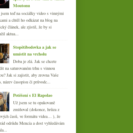
Moutonu
l jsem teď na sociálky video s vinnými
kami a chtěl ho odkázat na blog na
cký článek, ale zjistil, že by si
žil aktua...
Stopětibodovka a jak se
umístit na vrcholu
Doba je zlá. Jak se chcete
dit na saturovaném trhu s vinnou
ou? Jak si zajistit, aby zrovna Vaše
, název časopisu či průvodc...
Potěšení s El Rapolao
Už jsem se tu opakovaně
zmiňoval (dokonce, hrůza z
ových časů, ve formátu videa… ), že
ád odrůdu Mencía a dost vyhledávám
la...