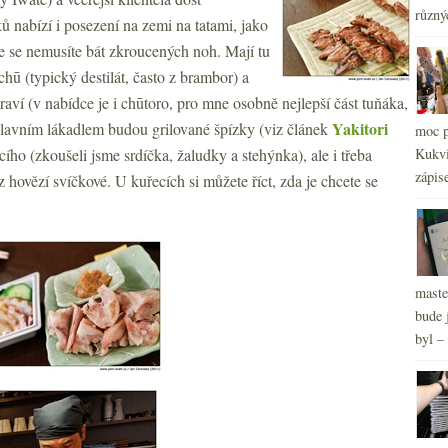
různý
ů nabízí i posezení na zemi na tatami, jako
e se nemusíte bát zkroucených noh. Mají tu
hū (typický destilát, často z brambor) a
raví (v nabídce je i chūtoro, pro mne osobně nejlepší část tuňáka,
Yakitori
e hlavním lákadlem budou grilované špízky (viz článek
moc p
cího (zkoušeli jsme srdíčka, žaludky a stehýnka), ale i třeba
Kukvi
2
►
zápis
2
hovězí svíčkové. U kuřecích si můžete říct, zda je chcete se
►
2
►
2
►
maste
bude 
byl –