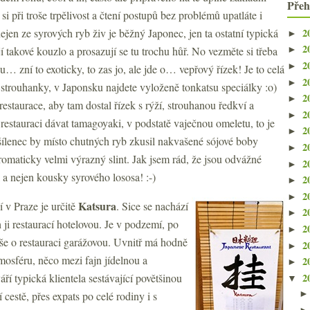
Přeh
 si při troše trpělivost a čtení postupů bez problémů upatláte i
2
jen ze syrových ryb živ je běžný Japonec, jen ta ostatní typická
►
2
jí takové kouzlo a prosazují se tu trochu hůř. No vezměte si třeba
►
2
►
u… zní to exoticky, to zas jo, ale jde o… vepřový řízek! Je to celá
2
►
p strouhanky, v Japonsku najdete vyloženě tonkatsu speciálky :o)
2
►
estaurace, aby tam dostal řízek s rýží, strouhanou ředkví a
2
►
restauraci dávat tamagoyaki, v podstatě vaječnou omeletu, to je
2
►
 šílenec by místo chutných ryb zkusil nakvašené sójové boby
2
►
aromaticky velmi výrazný slint. Jak jsem rád, že jsou odvážné
2
►
la a nejen kousky syrového lososa! :-)
2
►
2
►
Katsura
í v Praze je určitě
. Sice se nachází
2
►
 ji restaurací hotelovou. Je v podzemí, po
2
►
še o restauraci garážovou. Uvnitř má hodně
2
►
mosféru, něco mezi fajn jídelnou a
2
►
2
í typická klientela sestávající povětšinou
▼
estě, přes expats po celé rodiny i s