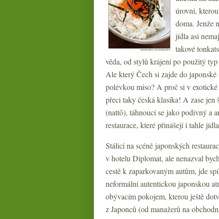
úrovni, kterou
doma. Jenže ne
jídla asi nema
takové tonkats
věda, od stylů krájení po použitý ty
Ale který Čech si zajde do japonské r
polévkou miso? A proč si v exotické 
přeci taky česká klasika! A zase jen
(nattō), táhnoucí se jako podivný a 
restaurace, které přinášejí i tahle jíd
Stálicí na scéně japonských restaurac
v hotelu Diplomat, ale nenazval bych
cestě k zaparkovaným autům, jde spí
neformální autentickou japonskou at
obývacím pokojem, kterou ještě dotvář
z Japonců (od manažerů na obchodní c