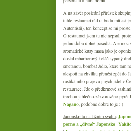
personálu a hurá domů…
A na závěr poslední přírůstek skupi
tuhle restauraci rád (a budu mít asi j
Autentistů), ten koncept se mi prostě
O restauraci jsem tu nic nepsal, pro
jednu dobu úplně posedlá. Ale moc se
aromatické kusy masa jako je oponka
dostal rebarborový koláč sypaný dr
smetanou, bomba! Jídlo, které tam 
alespoň na chvilku přenést zpět do Ja
rustikálního projevu jiných jídel v Č
restaurace. Jde o předkrmové sashim
trochou jablečno-zázvorového pyré.
Nagano
, podobně dobré to je :-)
Japons
Japonsko tu na Jižním svahu
:
porno a „divné“ Japonsko
Yakito
|