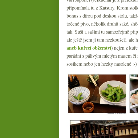
připomínala tu z Katsury. Krom stolk
bonus s dírou pod deskou stolu, takž
točené pivo, několik druhů saké, shōc
tak. Suši a sašimi tu samozřejmě přip
ale ještě jsem ji tam nezkoušel), al
aneb kuřecí obžerství
) nejen z kuře
parádní s pálivým mletým masem či z 
sosíkem nebo jen hezky nasolené :-)