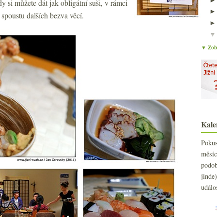
 si můžete dát jak obligátní suši, v rámci
 spoustu dalších bezva věcí.
▼ Zobr
Kale
Poku
měs
podo
jind
událo