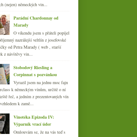
června
(23)
►
ch (nejen) německých vin...
května
(23)
►
dubna
(20)
Parádní Chardonnay od
►
března
(23)
Marady
►
února
(20)
►
O víkendu jsem s přáteli popíjel
ledna
(21)
►
říjemný nazrálejší veltlín z josefovské
čky od Petra Marady ( web , starší
010
(249)
ek z návštěvy vin...
009
(249)
008
(270)
Stobodový Riesling a
007
(108)
Corpinnat s pozvánkou
Vyrazil jsem na jednu moc fajn
rclass k německým vínům, určitě o ní
ještě řeč, a jedním z prezentovaných vín
 vzhledem k zamě...
Vinotéka Epizoda IV:
Výparník vrací úder
Omlouvám se, že na vás teď s