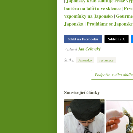
Japonský krab salutuje české vý
|
bariéra na talíři a ve sklence
Prvn
|
vzpomínky na Japonsko
Gourmet
|
Japonska
Projídáme se Japonsk
|
Sdílet na Facebooku
Sdílet na X
Vystavil
Jan Čeřovský
Štítky:
,
Japonsko
restaurace
Podpořte svého oblíbe
Související články