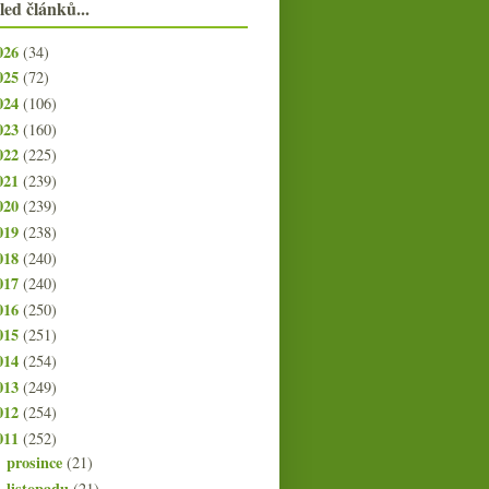
led článků...
026
(34)
025
(72)
024
(106)
023
(160)
022
(225)
021
(239)
020
(239)
019
(238)
018
(240)
017
(240)
016
(250)
015
(251)
014
(254)
013
(249)
012
(254)
011
(252)
prosince
(21)
►
listopadu
(21)
►