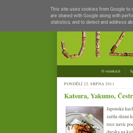
This site uses cookies from Google to de
are shared with Google along with perfo
statistics, and to detect and address ab
O stránkách
S
PONDĚLÍ 22. SRPNA 2011
Katsura, Yakumo, Čestr
Japonská kuch
zažila různá 
roce navíc po
dneska na každ