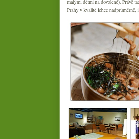
malými dětmi na dovolené). Právě tady
Prahy v kvalitě lehce nadprůměrně, i