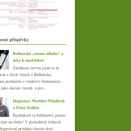
v tomto roce j...
Mělnický košt s nebývalým zájmem
Vinselekt Michlovský – „vyrobeno
pro Spar“
Rukodělné Grand Cru,
extravagantní vinné lístky a ...
Bezva mladé staré keře
bené příspěvky
Jabčáky – cider, cyder, cidre i sidra
Saské pochutnání – zastavení
Bulharské „území nikoho“ a
„tradiční“
něco k medvědovi
Hádanka – ve které vinařské oblasti
jsme?
Začátkem června jsem se tu
Bulharské „území nikoho“ a něco k
val o třech vínech z Bulharska.
medvědovi
na pocházela z vinařství Damianitza ,
Jihofrancouzské kamínky znovu a
ě jako dnešní vzorek, a pro...
jinak
Výsledky ankety „Nejčastěji
Degustace Werther-Windisch
používám otvírák“
Mimo apelace aneb Edizione Cinque
a Peter Stolleis
Autoctoni
Ryzlinkové (a bublinové) počasí
Bylinky ve víně
klepe na dveře! V posledních týdnech
července
(15)
►
degustoval produkci docela dost