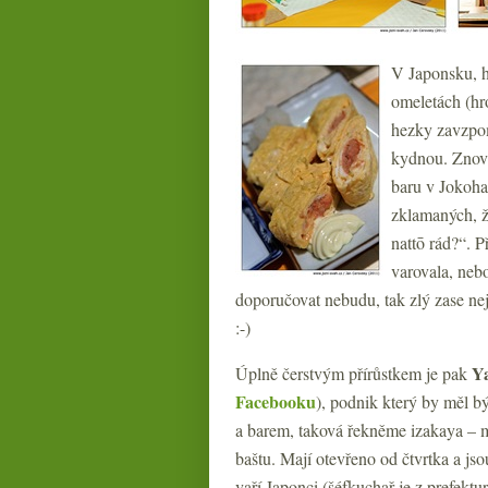
V Japonsku, h
omeletách (hr
hezky zavzpom
kydnou. Znovu
baru v Jokoha
zklamaných, ž
nattō rád?“. P
varovala, neb
doporučovat nebudu, tak zlý zase ne
:-)
Y
Úplně čerstvým přírůstkem je pak
Facebooku
), podnik který by měl b
a barem, taková řekněme izakaya – m
baštu. Mají otevřeno od čtvrtka a js
vaří Japonci (šéfkuchař je z prefektur