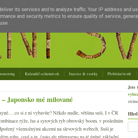
liver its services and to analyze traffic. Your IP address and u
rmance and security metrics to ensure quality of service, gener
use.
ponzoring
Kalendář ochutnávek
Inzerce & vzorky
Přebírání textů
Jste 
vybr
 – Japonsko mé milované
strán
yně… co si z ní vybavíte? Někdo nudle, většina suši. I v ČR
Hled
kombinace rýže, řas a syrových ryb obrovský boom, v posledním
dpořený všemožnými akcemi na slevových webech. Suši je
ém rohu, cool a in, často ale připraveno na té úplně základní