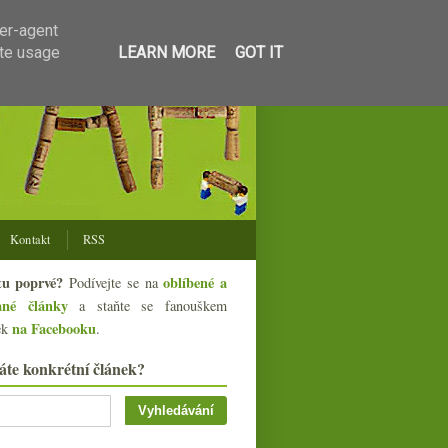
ser-agent
ate usage
LEARN MORE
GOT IT
Kontakt
RSS
tu poprvé?
oblíbené a
Podívejte se na
ané články
a staňte se fanouškem
na Facebooku
ek
.
áte konkrétní článek?