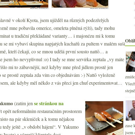
lavně v okolí Kyota, jsem ujížděl na různých podezřelých
ozně mne pobavila omerice, omeleta plněná rýží), tady mohu
ínat u tradiční překládané varianty… i majonézu mi k tomu
Oblí
 se mi vybaví skupina napjatých kuchařů za pultem v malém suši
mě, kteří čekají, co se mnou udělá první sousto nattō… a
e jsem ho nevyplivnul :o) I tady se mne servírka zeptala „vy máte
řišlo mi to zábavnější, než kdyby mne před jídlem prostě jen
o se prostě zeptala zda vím co objednávám :-) Nattō vyloženě
zmiňo
jsem, ale kdyby měl někdo z vás přeci jen chuť experimentovat…
Všech
stejn
akumo
se stránkou na
(zatím jen
ýt opět neformálním restauračním prostorem
ísto na pár skleniček a k tomu nějakou
zase 
ou tedy ještě „v období hájení“. V Yakumo
jsem 
y Iwate) a včerejší klientela dost