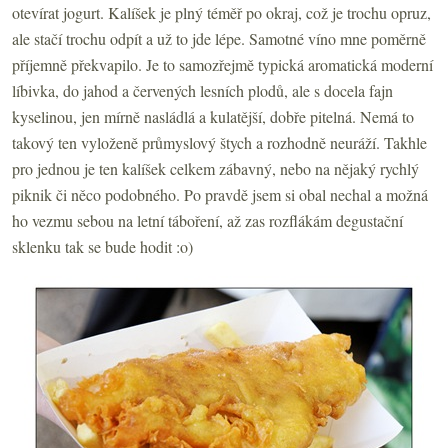
otevírat jogurt. Kalíšek je plný téměř po okraj, což je trochu opruz,
ale stačí trochu odpít a už to jde lépe. Samotné víno mne poměrně
příjemně překvapilo. Je to samozřejmě typická aromatická moderní
líbivka, do jahod a červených lesních plodů, ale s docela fajn
kyselinou, jen mírně nasládlá a kulatější, dobře pitelná. Nemá to
takový ten vyloženě průmyslový štych a rozhodně neuráží. Takhle
pro jednou je ten kalíšek celkem zábavný, nebo na nějaký rychlý
piknik či něco podobného. Po pravdě jsem si obal nechal a možná
ho vezmu sebou na letní táboření, až zas rozflákám degustační
sklenku tak se bude hodit :o)