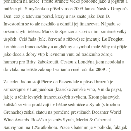
pohárkem na nožce. Prostě strhnete víčko podobně jako u jogurtu a
můžete pít. S myšlenkou přišel v roce 2009 James Nash v Dragon’s
Den, což je televizní pořad, který u nás znáte jako Den D.
Investorům se to ale nezdálo a odmítli jej financovat. Nápadu se
ovšem chytil řetězec Marks & Spencer a slaví s ním poměrně velký
Le Froglet
úspěch. Celá řada (bílé, červené a růžové) se jmenuje
,
kombinace francouzštiny a angličtiny a symbol malé žáby mi přijde
jako docela dobrý vtip k levnému vínu od tradičního zdroje
humoru pro Brity, žabožroutů. Cestou z Londýna jsem neodolal a
rosé
2009
do vlaku na letiště zakoupil variantu
ročníku
:-)
Za celou řadou stojí Pierre de Passendale a původ hroznů je
samozřejmě v Languedocu (klasické zemské víno, Vin de pays),
jak je u těhle levných francouzských zvykem. Krom plastových
kalíšků se vína prodávají i v běžné sedmičce a Syrah (s trochou
Grenache) získal zlatou na poměrně prestižních Decanter World
Wine Awards. Roséčko je směs Syrah, Merlot & Cabernet
Sauvignon, na 12% alkoholu. Práce s balením je v pohodě, fakt jak