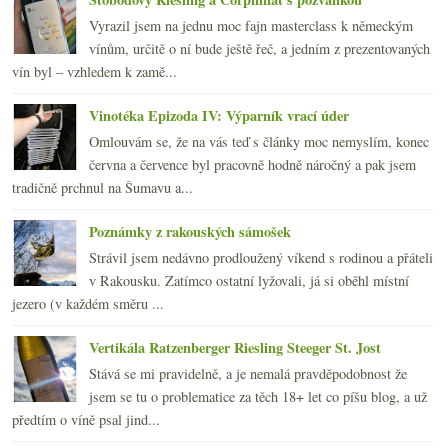
Vyrazil jsem na jednu moc fajn masterclass k německým
vínům, určitě o ní bude ještě řeč, a jedním z prezentovaných
vín byl – vzhledem k zamě...
Vinotéka Epizoda IV: Výparník vrací úder
Omlouvám se, že na vás teď s články moc nemyslím, konec
června a července byl pracovně hodně náročný a pak jsem
tradičně prchnul na Šumavu a...
Poznámky z rakouských sámošek
Strávil jsem nedávno prodloužený víkend s rodinou a přáteli
v Rakousku. Zatímco ostatní lyžovali, já si oběhl místní
jezero (v každém směru ...
Vertikála Ratzenberger Riesling Steeger St. Jost
Stává se mi pravidelně, a je nemalá pravděpodobnost že
jsem se tu o problematice za těch 18+ let co píšu blog, a už
předtím o víně psal jind...