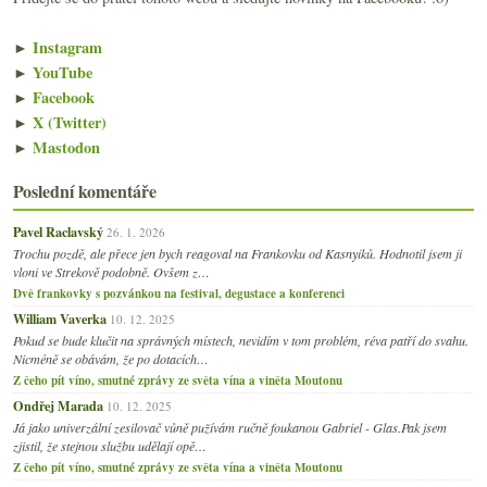
►
Instagram
►
YouTube
►
Facebook
►
X (Twitter)
►
Mastodon
Poslední komentáře
Pavel Raclavský
26. 1. 2026
Trochu pozdě, ale přece jen bych reagoval na Frankovku od Kasnyiků. Hodnotil jsem ji
vloni ve Strekově podobně. Ovšem z…
Dvě frankovky s pozvánkou na festival, degustace a konferenci
William Vaverka
10. 12. 2025
Pokud se bude klučit na správných místech, nevidím v tom problém, réva patří do svahu.
Nicméně se obávám, že po dotacích…
Z čeho pít víno, smutné zprávy ze světa vína a viněta Moutonu
Ondřej Marada
10. 12. 2025
Já jako univerzální zesilovač vůně pužívám ručně foukanou Gabriel - Glas.Pak jsem
zjistil, že stejnou službu udělají opě…
Z čeho pít víno, smutné zprávy ze světa vína a viněta Moutonu