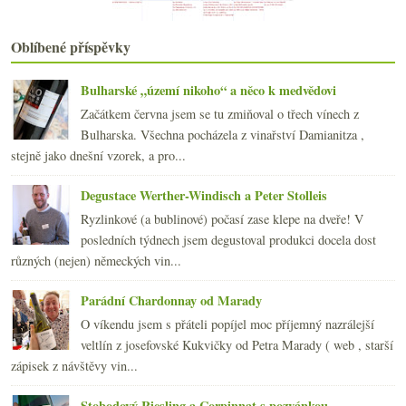
Eichberg vůní, chutí, obrazem i hmatem
Tři slušná červená z Bulharska
Oblíbené příspěvky
Víkendový festival středomořských chutí a vůní
Formule 1 z Burgundska
Bulharské „území nikoho“ a něco k medvědovi
Výsledky ankety „Jak často pijete pivo?“
Začátkem června jsem se tu zmiňoval o třech vínech z
Bílé burgundské v tiché i šumivé podobě
Bulharska. Všechna pocházela z vinařství Damianitza ,
května
(23)
►
stejně jako dnešní vzorek, a pro...
dubna
(20)
►
března
(23)
►
Degustace Werther-Windisch a Peter Stolleis
února
(20)
►
Ryzlinkové (a bublinové) počasí zase klepe na dveře! V
ledna
(21)
►
posledních týdnech jsem degustoval produkci docela dost
2010
(249)
►
různých (nejen) německých vin...
2009
(249)
►
2008
(270)
►
Parádní Chardonnay od Marady
2007
(108)
►
O víkendu jsem s přáteli popíjel moc příjemný nazrálejší
veltlín z josefovské Kukvičky od Petra Marady ( web , starší
zápisek z návštěvy vin...
Stobodový Riesling a Corpinnat s pozvánkou