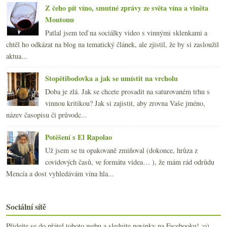
Z čeho pít víno, smutné zprávy ze světa vína a viněta
Moutonu
Patlal jsem teď na sociálky video s vinnými sklenkami a
chtěl ho odkázat na blog na tematický článek, ale zjistil, že by si zasloužil
aktua...
Stopětibodovka a jak se umístit na vrcholu
Doba je zlá. Jak se chcete prosadit na saturovaném trhu s
vinnou kritikou? Jak si zajistit, aby zrovna Vaše jméno,
název časopisu či průvodc...
Potěšení s El Rapolao
Už jsem se tu opakovaně zmiňoval (dokonce, hrůza z
covidových časů, ve formátu videa… ), že mám rád odrůdu
Mencía a dost vyhledávám vína hla...
Sociální sítě
Přidejte se do přátel tohoto webu a sledujte novinky na Facebooku! :o)