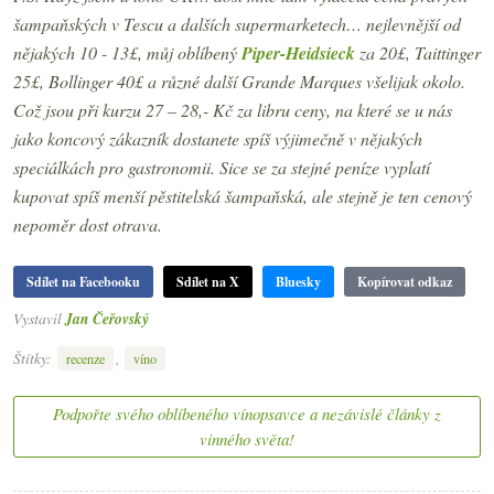
šampaňských v Tescu a dalších supermarketech… nejlevnější od
nějakých 10 - 13£, můj oblíbený
Piper-Heidsieck
za 20£, Taittinger
25£, Bollinger 40£ a různé další Grande Marques všelijak okolo.
Což jsou při kurzu 27 – 28,- Kč za libru ceny, na které se u nás
jako koncový zákazník dostanete spíš výjimečně v nějakých
speciálkách pro gastronomii. S
ice se za stejné peníze vyplatí
kupovat spíš menší pěstitelská šampaňská, ale stejně je ten cenový
nepoměr dost otrava.
Sdílet na Facebooku
Sdílet na X
Bluesky
Kopírovat odkaz
Vystavil
Jan Čeřovský
Štítky:
,
recenze
víno
Podpořte svého oblíbeného vínopsavce a nezávislé články z
vinného světa!