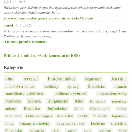
p.j.
4. 12. 2025
Pořád jsem přesvědčený, že pro titul typu world class pinot je bezpodmínečně nutná
tortura sklenkou riedel sommelier bur…
Z čeho pít víno, smutné zprávy ze světa vína a viněta Moutonu
merlot
10. 11. 2025
V článku je přesně popsáno proč toto nepodnikám, víno a jídlo v restaraci, pouze doma.
Problém je, že korkovou vadu nelz…
O korku v prestižní restauraci
Přihlásit k odběru všech komentářů (RSS)
Kategorie
víno
recenze
bio(dynamika)
degustace
Jen tak...
vinařství a vinice
bublinky
zprávy
Španělsko
Francie
zamyšlení o světě vína
oblíbené a vybrané
doporučené weby
Německo
Morava
Burgundsko
Itálie
Bordeaux
reportáže
ankety
Rakousko
Jiný alkohol
jídlo
Champagne
sherry
restaurace
knihy a časopisy
Maďarsko
Čechy
Podvody
Japonsko
filmy
vinárny a vinotéky
Supermarketovky
kuchyně
speciality
Slovensko
Slovinsko
Chile
Anglie
USA
Austrálie
video