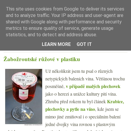
This site uses cookies from Google to deliver its services
and to analyze traffic. Your IP address and user-agent are
shared with Google along with performance and security
metrics to ensure quality of service, generate usage
statistics, and to detect and address abuse.
☰ Menu
LEARN MORE
GOT IT
PONDĚLÍ 20. ČERVNA 2011
Žabožroutské růžové v plastiku
Už několikrát jsem tu psal o různých
netypických baleních vína. Většinou trochu
v případě malých plechovek
posměšně,
jako o herezi a urážce kultury pití vína.
Krabice,
Zhruba před rokem tu byl článek
plechovky a pytle na víno
, kde jsem se
mimo jiné zmiňoval i o speciálním balení
jedné dvojky vína rovnou s plastovým