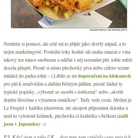
Nemůžu si pomoct, ale celé mi to přijde jako skvělý nápad, a to
nejen marketingově. Poslední roky hodně sílí snaha smazat z vína
takový ten nános snobismu a udělat z něj normální pití, tohle může
docela přispět. Prostě si místo plechovky piva nebo cideru vezme
doporučení na klokanech
mládež do parku tohle :-) Líbilo se mi
pro pití k sendvičům a dalším běžným jídlům, prostě žádné ty
typické popisky „výborně se snoubí s ústřicemi“ nebo „skvěle
doplní divočinu s výraznou omáčkou“. Tudy vede cesta. Možná je
Le Froglet v kalíšku plastovém, ale alespoň připomíná sklenku a
zažil
není to vyloženě kelímek, plechovka či krabička s brčkem (
jsem v Japonsku
) :-)
P.S. Když jsem u toho UK… dost mne tam vytáčela cena pravých