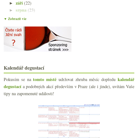
září
(22)
►
srpna
(23)
►
července
(15)
►
▼ Zobrazit vše
června
(23)
▼
Výsledky ankety „Degustace vína preferuji…“
Vína a poznámky z oslav
Scorevolution, Itálie vs. Francie a propad konzuma...
Degustace vinařství (Jaroslav & Luboš) Osička
Londýnský food festival – má se Praha co učit?
A je jich tu tisícovka!
Kalendář degustací
Čtyři sherry (nejen) na léto
Výroční okus Veltlín.cz ve Vinografu
tomto místě
kalendář
Pokusím se na
udržovat zhruba měsíc dopředu
Žabožroutské růžové v plastiku
degustací
a podobných akcí především v Praze (ale i jinde), uvítám Vaše
Česká whisky určená jen na export
tipy na zapomenuté události!
Dvakrát hodně povedený cidre / cider
Výsledky ankety „Z rodiny burgundských odrůd nejča...
Biodynamika ve (velké) zkratce
Vlašák z Maďarska, Frankovka z Rakouska, Pinot Noi...
Šestnácté místo pro winebloggery, něco k Bordeaux ...
Degustace Valihracha v poklusu
Veltlíny v parkové piknikové úpravě