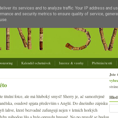
liver its services and to analyze traffic. Your IP address and u
rmance and security metrics to ensure quality of service, gener
use.
ponzoring
Kalendář ochutnávek
Inzerce & vzorky
Přebírání textů
Jste 
vybr
éto
strán
e titulní fotce, ale má hluboký smysl! Sherry je, ač samozřejmě
Hled
anělska, osudově spjata především s Anglií. Do dnešního zápisku
yři lahve, které bezvadně zafungují nejen v letních horkých
kdyby náhodou lilo a bylo opravdu hnusně. No po pravdě se budou