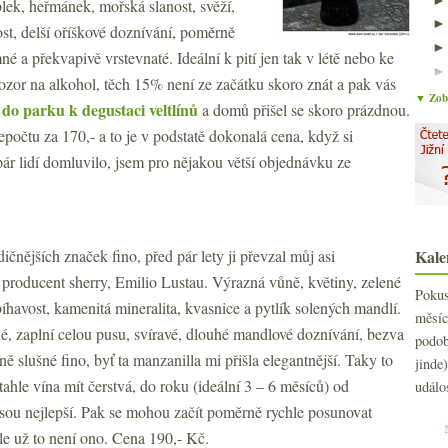
lek, heřmánek, mořská slanost, svěží,
ost, delší oříškové doznívání, poměrně
né a překvapivě vrstevnaté. Ideální k pití jen tak v létě nebo ke
ozor na alkohol, těch 15% není ze začátku skoro znát a pak vás
▼ Zobr
do parku k degustaci veltlínů
í
a domů přišel se skoro prázdnou.
epočtu za 170,- a to je v podstatě dokonalá cena, když si
ár lidí domluvilo, jsem pro nějakou větší objednávku ze
dičnějších značek fino, před pár lety ji převzal můj asi
Kale
í producent sherry, Emilio Lustau. Výrazná vůně, květiny, zelené
Poku
bíhavost, kamenitá mineralita, kvasnice a pytlík solených mandlí.
měs
é, zaplní celou pusu, svíravé, dlouhé mandlové doznívání, bezva
podo
ě slušné fino, byť ta manzanilla mi přišla elegantnější. Taky to
jind
ahle vína mít čerstvá, do roku (ideální 3 – 6 měsíců) od
událo
 jsou nejlepší. Pak se mohou začít poměrně rychle posunovat
le už to není ono. Cena 190,- Kč.