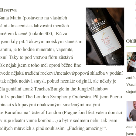
 Reserva
anta María (postaveno na vlastních
eciální almacenistas lahvování menších
oměrem k ceně (i okolo 300,- Kč za
Oblí
o jsem kdy pil. Takovým mořským slanějším
nillu, je to hodně minerální, vápenité,
exní. Taky to pod vrstvou flóru zůstává
Tak nějak jsem z toho měl oproti běžné fino
povede nějaká tradiční rocková/metalová/popová skladba v podání
zmiňo
tak nějak nedává smysl, pokud neznáte originál, ale někdy je
Všech
něla geniální aranž Teacher/Bungle in the Jungle/Rainbow
stejn
Tull v podání The London Symphony Orchestra. Pil jsem Puerto
ombinaci s křupavými obalovanými smaženými malými
ce Barrafina na Taste of London (Prague food festivale a domácí
ervíruje ideální vinné kombo…) a byl v sedmém nebi. Jak jsem
zase 
odilých mluvčích a plně souhlasím: „Fucking amazing!“.
jsem 