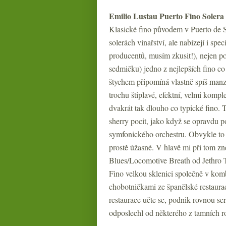
Emilio Lustau Puerto Fino Solera
Klasické fino původem v Puerto de S
solerách vinařství, ale nabízejí i sp
producentů, musím zkusit!), nejen p
sedmičku) jedno z nejlepších fino c
štychem připomíná vlastně spíš manza
trochu štiplavé, efektní, velmi kompl
dvakrát tak dlouho co typické fino. 
sherry pocit, jako když se opravdu 
symfonického orchestru. Obvykle to 
prostě úžasné. V hlavě mi při tom z
Blues/Locomotive Breath od Jethro 
Fino velkou sklenici společně v k
chobotničkami ze španělské restaura
restaurace učte se, podnik rovnou s
odposlechl od některého z tamních r