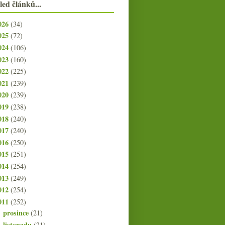
led článků...
026
(34)
025
(72)
024
(106)
023
(160)
022
(225)
021
(239)
020
(239)
019
(238)
018
(240)
017
(240)
016
(250)
015
(251)
014
(254)
013
(249)
012
(254)
011
(252)
prosince
(21)
►
listopadu
(21)
►