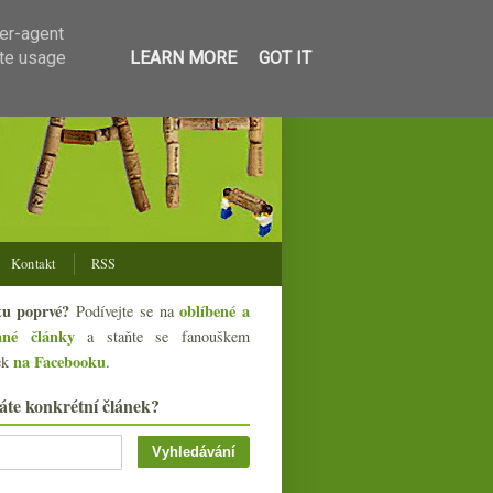
ser-agent
ate usage
LEARN MORE
GOT IT
Kontakt
RSS
tu poprvé?
oblíbené a
Podívejte se na
ané články
a staňte se fanouškem
na Facebooku
ek
.
áte konkrétní článek?