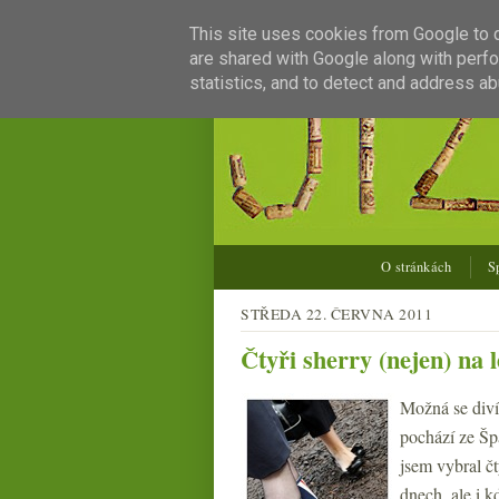
This site uses cookies from Google to de
are shared with Google along with perfo
statistics, and to detect and address ab
O stránkách
S
STŘEDA 22. ČERVNA 2011
Čtyři sherry (nejen) na l
Možná se divít
pochází ze Šp
jsem vybral čt
dnech, ale i 