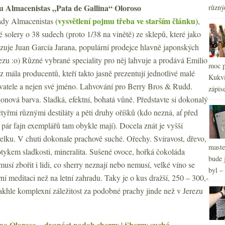
u Almacenistas „Pata de Gallina“ Oloroso
různý
vysvětlení pojmu třeba ve starším článku
řady Almacenistas (
),
 solery o 38 sudech (proto 1/38 na vinětě) ze sklepů, které jako
2
►
zuje Juan García Jarana, populární prodejce hlavně japonských
2
►
ezu :o) Různé vybrané speciality pro něj lahvuje a prodává Emilio
2
moc p
►
z mála producentů, kteří takto jasně prezentují jednotlivé malé
2
Kukvi
►
vatele a nejen své jméno. Lahvování pro Berry Bros & Rudd.
zápis
ová barva. Sladká, efektní, bohatá vůně. Představte si dokonalý
tyřmi různými destiláty a pěti druhy oříšků (kdo nezná, ať před
pár fajn exemplářů tam obykle mají). Docela znát je vyšší
 celku. V chuti dokonale prachově suché. Ořechy. Svíravost, dřevo,
maste
otykem sladkosti, mineralita. Sušené ovoce, hořká čokoláda
bude 
usí zbořit i lidi, co sherry neznají nebo nemusí, velké víno se
byl –
ní meditaci než na letní zahradu. Taky je o kus dražší, 250 – 300,-
takhle komplexní záležitost za podobné prachy jinde než v Jerezu
po Oloroso – dvanáct podob sherry
Sherry suchá
|