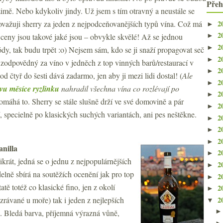
Přeh
 zimě. Nebo kdykoliv jindy. Už jsem s tím otravný a neustále se
2
považuji sherry za jeden z nejpodceňovanějších typů vína. Což má
►
2
 ceny jsou takové jaké jsou – obvykle skvělé! Až se jednou
►
2
►
dy, tak budu trpět :o) Nejsem sám, kdo se ji snaží propagovat seč
2
►
 zodpovědný za víno v jedněch z top vinných barů/restaurací v
2
►
d čtyř do šesti dává zadarmo, jen aby ji mezi lidi dostal! (
Ale
2
►
vu měsíce ryzlinku
nahradil všechna vína co rozlévají po
2
►
omáhá to. Sherry se stále slušně drží ve své domovině a pár
2
►
ní, specielně po klasických suchých variantách, ani pes neštěkne.
2
►
2
►
2
►
nilla
2
►
likrát, jedná se o jednu z nejpopulárnějších
2
►
elně sbírá na soutěžích ocenění jak pro top
2
►
tě totéž co klasické fino, jen z okolí
2
►
2
rávané u moře) tak i jeden z nejlepších
▼
. Bledá barva, příjemná výrazná vůně,