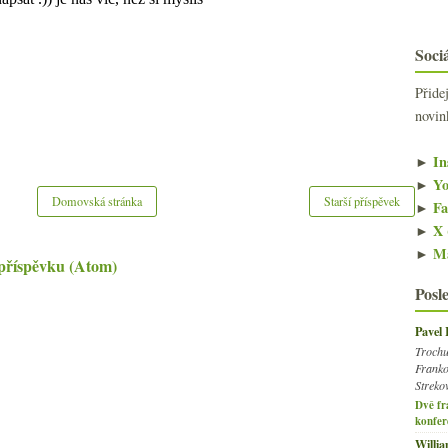
Sociá
Přide
novin
►
In
►
Yo
Domovská stránka
Starší příspěvek
►
Fa
►
X 
►
Ma
příspěvku (Atom)
Posl
Pavel
Trochu
Franko
Streko
Dvě fr
konfer
Willi