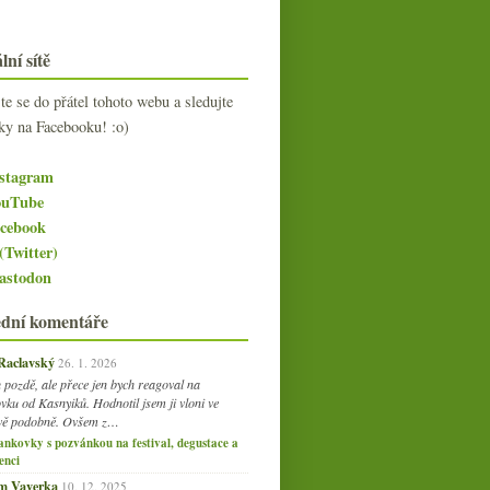
lní sítě
jte se do přátel tohoto webu a sledujte
ky na Facebooku! :o)
stagram
uTube
cebook
(Twitter)
stodon
ední komentáře
 Raclavský
26. 1. 2026
 pozdě, ale přece jen bych reagoval na
vku od Kasnyiků. Hodnotil jsem ji vloni ve
vě podobně. Ovšem z…
ankovky s pozvánkou na festival, degustace a
enci
am Vaverka
10. 12. 2025