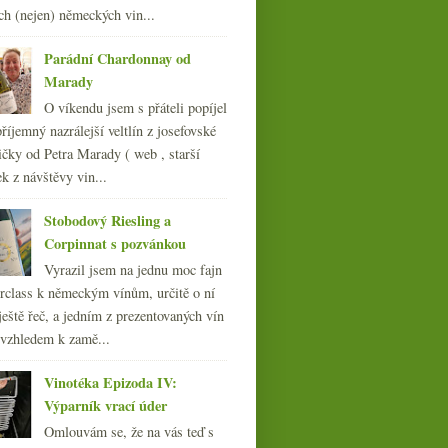
března
(23)
►
ch (nejen) německých vin...
února
(20)
►
ledna
(21)
►
Parádní Chardonnay od
Marady
010
(249)
009
(249)
O víkendu jsem s přáteli popíjel
008
říjemný nazrálejší veltlín z josefovské
(270)
007
čky od Petra Marady ( web , starší
(108)
ek z návštěvy vin...
Stobodový Riesling a
Corpinnat s pozvánkou
Vyrazil jsem na jednu moc fajn
rclass k německým vínům, určitě o ní
ještě řeč, a jedním z prezentovaných vín
 vzhledem k zamě...
Vinotéka Epizoda IV:
Výparník vrací úder
Omlouvám se, že na vás teď s