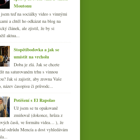
Moutonu
l jsem teď na sociálky video s vinnými
Sherry aneb rychlý úvod k
jedněm z
kami a chtěl ho odkázat na blog na
nejzajímavějších vín
cký článek, ale zjistil, že by si
světa
žil aktua...
Stopětibodovka a jak se
umístit na vrcholu
Doba je zlá. Jak se chcete
dit na saturovaném trhu s vinnou
ou? Jak si zajistit, aby zrovna Vaše
, název časopisu či průvodc...
Potěšení s El Rapolao
Už jsem se tu opakovaně
zmiňoval (dokonce, hrůza z
ových časů, ve formátu videa… ), že
ád odrůdu Mencía a dost vyhledávám
la...