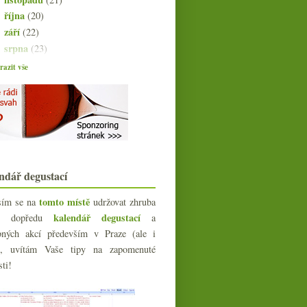
října
(20)
►
září
(22)
►
srpna
(23)
►
července
(15)
►
azit vše
června
(23)
▼
Výsledky ankety „Degustace vína
preferuji…“
Vína a poznámky z oslav
Scorevolution, Itálie vs. Francie a
propad konzuma...
Degustace vinařství (Jaroslav &
ndář degustací
Luboš) Osička
Londýnský food festival – má se
tomto místě
sím se na
udržovat zhruba
Praha co učit?
kalendář degustací
íc dopředu
a
A je jich tu tisícovka!
Čtyři sherry (nejen) na léto
bných akcí především v Praze (ale i
Výroční okus Veltlín.cz ve Vinografu
e), uvítám Vaše tipy na zapomenuté
Žabožroutské růžové v plastiku
sti!
Česká whisky určená jen na export
Dvakrát hodně povedený cidre /
cider