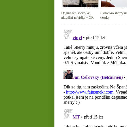
Degustace sherry &
O oloroso sherry n
aktuální nabídka v ČR
vzorky