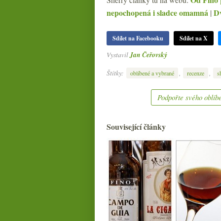
nepochopená i sladce omamná
Dv
|
Sdílet na Facebooku
Sdílet na X
Vystavil
Jan Čeřovský
Štítky:
,
,
oblíbené a vybrané
recenze
s
Podpořte svého oblíbe
Související články