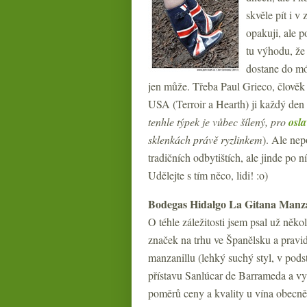
skvěle pít i v
opakuji, ale 
tu výhodu, že
dostane do mó
jen může. Třeba Paul Grieco, člověk
USA (Terroir a Hearth) ji každý den o
tenhle týpek je vůbec šílený, pro
osla
sklenkách právě ryzlinkem
). Ale nep
tradičních odbytištích, ale jinde po 
Udělejte s tím něco, lidi! :o)
Bodegas Hidalgo La Gitana Manza
O téhle záležitosti jsem psal už něko
značek na trhu ve Španělsku a pravid
manzanillu (lehký suchý styl, v podsta
přístavu Sanlúcar de Barrameda a vyz
poměrů ceny a kvality u vína obecně