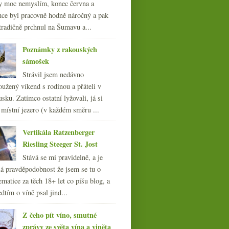
y moc nemyslím, konec června a
nce byl pracovně hodně náročný a pak
tradičně prchnul na Šumavu a...
Poznámky z rakouských
sámošek
Strávil jsem nedávno
oužený víkend s rodinou a přáteli v
sku. Zatímco ostatní lyžovali, já si
 místní jezero (v každém směru ...
Vertikála Ratzenberger
Riesling Steeger St. Jost
Stává se mi pravidelně, a je
á pravděpodobnost že jsem se tu o
ematice za těch 18+ let co píšu blog, a
dtím o víně psal jind...
Z čeho pít víno, smutné
zprávy ze světa vína a viněta