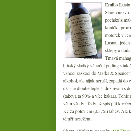
Emilio Lusta
Staré víno z 
pochází z malé
koníčka provo
motorek v Jer
Lustau, jeden 
sklepy a doda
Tmavá mahagon
britský sladký vánoční puding s tak č
vánoci zaskočí do Marks & Spencer, 
alkohol, ale nijak neruší, zapadá do
úžasné dlouhé teplejší doznívání s d
(taková ta 90% a více kakaa). Tohle m
vším všudy! Tedy už spíš pití k večer
Kč za poloviční (0.375l) láhev. Ale 
téměř neseženu.
Od Fino 
Sherry články tu na webu: