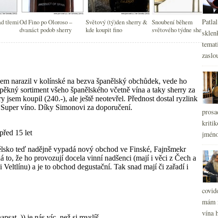
Patla
ad třemi
Od Fino po Oloroso –
Světový (tý)den sherry &
Snoubení během
dvanáct podob sherry
kde koupit fino
světového týdne sherry
sklen
temati
zaslou
prosa
kritik
jméno
covid
mám r
vína h