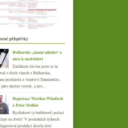
Výsledky ankety „Z rodiny
burgundských odrůd nejča...
Biodynamika ve (velké) zkratce
Vlašák z Maďarska, Frankovka z
Rakouska, Pinot Noi...
Šestnácté místo pro winebloggery,
bené příspěvky
něco k Bordeaux ...
Degustace Valihracha v poklusu
Veltlíny v parkové piknikové úpravě
Bulharské „území nikoho“ a
Eichberg vůní, chutí, obrazem i
něco k medvědovi
hmatem
Začátkem června jsem se tu
Tři slušná červená z Bulharska
val o třech vínech z Bulharska.
Víkendový festival středomořských
na pocházela z vinařství Damianitza ,
chutí a vůní
ě jako dnešní vzorek, a pro...
Formule 1 z Burgundska
Výsledky ankety „Jak často pijete
pivo?“
Degustace Werther-Windisch
Bílé burgundské v tiché i šumivé
a Peter Stolleis
podobě
Ryzlinkové (a bublinové) počasí
května
(23)
►
klepe na dveře! V posledních týdnech
dubna
(20)
►
degustoval produkci docela dost