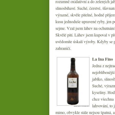
rozumně oxidativní a do zelených jab
slinosbíhavé. Suché, čerstvé, šťavnat
výrazné, skvěle pitelné, hodně příjem
kusu jednoduše upravené ryby, jen p
sejme. Vzal jsem láhev na ochutnán
Skvělé pití. Láhev jsem kupoval v př
uvědomíte úskalí výroby. Kdyby se p
zahraničí.
La Ina Fino
Jedna z nejtra
nejoblíbenějš
jablko, slinos
Suché, výrazn
kyseliny. Hodn
chce všechna t
lahvování, to
mimo, obvykle stále nejsou špatná, a