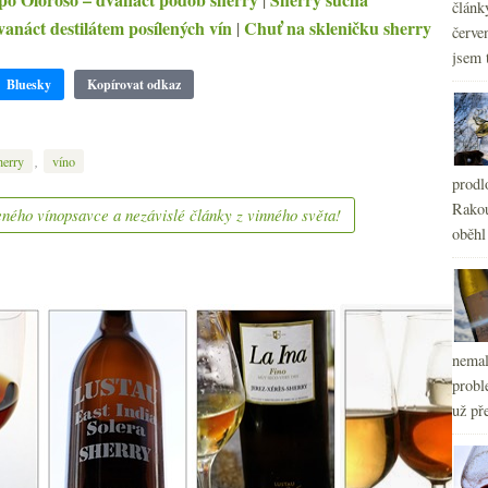
článk
anáct destilátem posílených vín
Chuť na skleničku sherry
|
červe
jsem 
Bluesky
Kopírovat odkaz
,
herry
víno
prodl
Rakou
ného vínopsavce a nezávislé články z vinného světa!
oběhl
nemal
probl
už pře