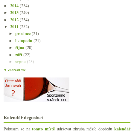
2014
(254)
►
2013
(249)
►
2012
(254)
►
2011
(252)
▼
prosince
(21)
►
listopadu
(21)
►
října
(20)
►
září
(22)
►
srpna
(23)
►
července
(15)
►
▼ Zobrazit vše
června
(23)
▼
Výsledky ankety „Degustace vína preferuji…“
Vína a poznámky z oslav
Scorevolution, Itálie vs. Francie a propad konzuma...
Degustace vinařství (Jaroslav & Luboš) Osička
Londýnský food festival – má se Praha co učit?
A je jich tu tisícovka!
Kalendář degustací
Čtyři sherry (nejen) na léto
Výroční okus Veltlín.cz ve Vinografu
tomto místě
kalendář
Pokusím se na
udržovat zhruba měsíc dopředu
Žabožroutské růžové v plastiku