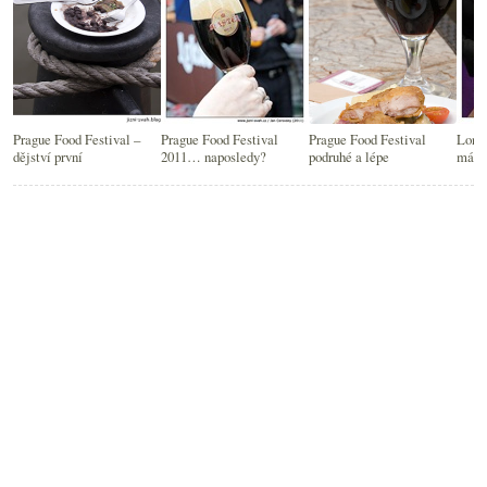
Prague Food Festival –
Prague Food Festival
Prague Food Festival
Londý
dějství první
2011… naposledy?
podruhé a lépe
má se