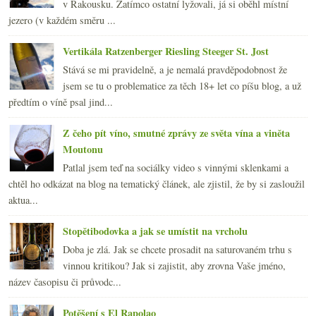
v Rakousku. Zatímco ostatní lyžovali, já si oběhl místní
jezero (v každém směru ...
Vertikála Ratzenberger Riesling Steeger St. Jost
Stává se mi pravidelně, a je nemalá pravděpodobnost že
jsem se tu o problematice za těch 18+ let co píšu blog, a už
předtím o víně psal jind...
Z čeho pít víno, smutné zprávy ze světa vína a viněta
Moutonu
Patlal jsem teď na sociálky video s vinnými sklenkami a
chtěl ho odkázat na blog na tematický článek, ale zjistil, že by si zasloužil
aktua...
Stopětibodovka a jak se umístit na vrcholu
Doba je zlá. Jak se chcete prosadit na saturovaném trhu s
vinnou kritikou? Jak si zajistit, aby zrovna Vaše jméno,
název časopisu či průvodc...
Potěšení s El Rapolao