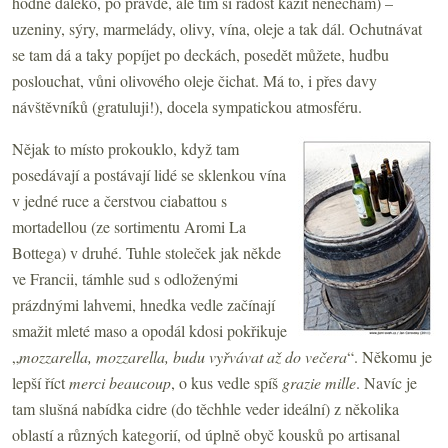
hodně daleko, po pravdě, ale tím si radost kazit nenechám) –
uzeniny, sýry, marmelády, olivy, vína, oleje a tak dál. Ochutnávat
se tam dá a taky popíjet po deckách, posedět můžete, hudbu
poslouchat, vůni olivového oleje čichat. Má to, i přes davy
návštěvníků (gratuluji!), docela sympatickou atmosféru.
Nějak to místo prokouklo, když tam
posedávají a postávají lidé se sklenkou vína
v jedné ruce a čerstvou ciabattou s
mortadellou (ze sortimentu Aromi La
Bottega) v druhé. Tuhle stoleček jak někde
ve Francii, támhle sud s odloženými
prázdnými lahvemi, hnedka vedle začínají
smažit mleté maso a opodál kdosi pokřikuje
„
mozzarella, mozzarella, budu vyřvávat až do večera
“. Někomu je
lepší říct
merci beaucoup
, o kus vedle spíš
grazie mille
. Navíc je
tam slušná nabídka cidre (do těchhle veder ideální) z několika
oblastí a různých kategorií, od úplně obyč kousků po artisanal