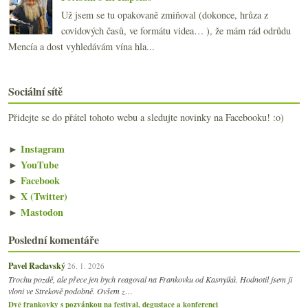
Už jsem se tu opakovaně zmiňoval (dokonce, hrůza z
covidových časů, ve formátu videa… ), že mám rád odrůdu
Mencía a dost vyhledávám vína hla...
Sociální sítě
Přidejte se do přátel tohoto webu a sledujte novinky na Facebooku! :o)
►
Instagram
►
YouTube
►
Facebook
►
X (Twitter)
►
Mastodon
Poslední komentáře
Pavel Raclavský
26. 1. 2026
Trochu pozdě, ale přece jen bych reagoval na Frankovku od Kasnyiků. Hodnotil jsem ji
vloni ve Strekově podobně. Ovšem z…
Dvě frankovky s pozvánkou na festival, degustace a konferenci