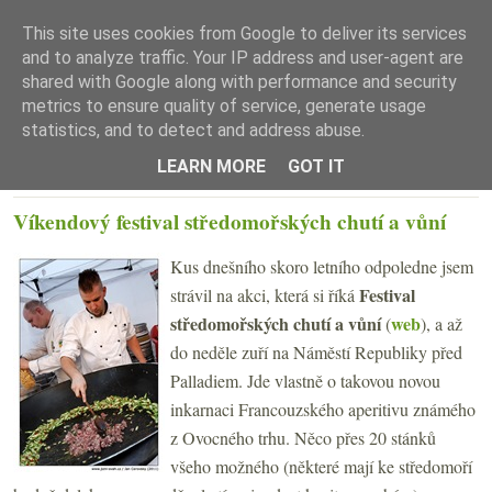
This site uses cookies from Google to deliver its services
and to analyze traffic. Your IP address and user-agent are
shared with Google along with performance and security
metrics to ensure quality of service, generate usage
statistics, and to detect and address abuse.
☰ Menu
LEARN MORE
GOT IT
PÁTEK 3. ČERVNA 2011
Víkendový festival středomořských chutí a vůní
Kus dnešního skoro letního odpoledne jsem
Festival
strávil na akci, která si říká
středomořských chutí a vůní
web
(
), a až
do neděle zuří na Náměstí Republiky před
Palladiem. Jde vlastně o takovou novou
inkarnaci Francouzského aperitivu známého
z Ovocného trhu. Něco přes 20 stánků
všeho možného (některé mají ke středomoří