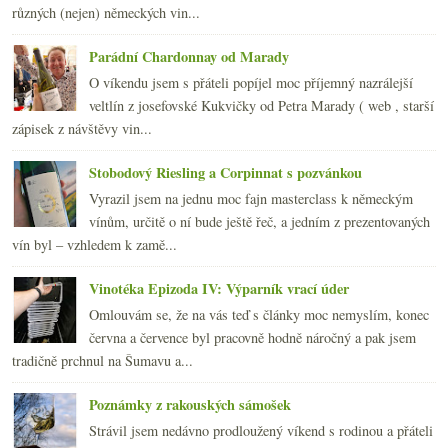
2010
(249)
►
různých (nejen) německých vin...
2009
(249)
►
2008
(270)
►
Parádní Chardonnay od Marady
2007
(108)
►
O víkendu jsem s přáteli popíjel moc příjemný nazrálejší
veltlín z josefovské Kukvičky od Petra Marady ( web , starší
zápisek z návštěvy vin...
Stobodový Riesling a Corpinnat s pozvánkou
Vyrazil jsem na jednu moc fajn masterclass k německým
vínům, určitě o ní bude ještě řeč, a jedním z prezentovaných
vín byl – vzhledem k zamě...
Vinotéka Epizoda IV: Výparník vrací úder
Omlouvám se, že na vás teď s články moc nemyslím, konec
června a července byl pracovně hodně náročný a pak jsem
tradičně prchnul na Šumavu a...
Poznámky z rakouských sámošek
Strávil jsem nedávno prodloužený víkend s rodinou a přáteli