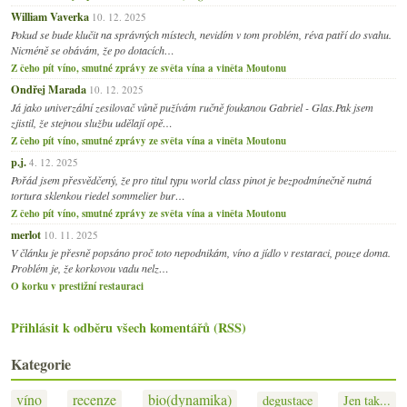
William Vaverka
10. 12. 2025
Pokud se bude klučit na správných místech, nevidím v tom problém, réva patří do svahu.
Nicméně se obávám, že po dotacích…
Z čeho pít víno, smutné zprávy ze světa vína a viněta Moutonu
Ondřej Marada
10. 12. 2025
Já jako univerzální zesilovač vůně pužívám ručně foukanou Gabriel - Glas.Pak jsem
zjistil, že stejnou službu udělají opě…
Z čeho pít víno, smutné zprávy ze světa vína a viněta Moutonu
p.j.
4. 12. 2025
Pořád jsem přesvědčený, že pro titul typu world class pinot je bezpodmínečně nutná
tortura sklenkou riedel sommelier bur…
Z čeho pít víno, smutné zprávy ze světa vína a viněta Moutonu
merlot
10. 11. 2025
V článku je přesně popsáno proč toto nepodnikám, víno a jídlo v restaraci, pouze doma.
Problém je, že korkovou vadu nelz…
O korku v prestižní restauraci
Přihlásit k odběru všech komentářů (RSS)
Kategorie
víno
recenze
bio(dynamika)
degustace
Jen tak...