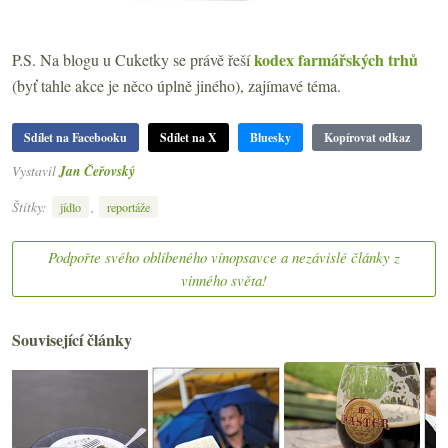
kodex farmářských trhů
P.S. Na blogu u Cuketky se právě řeší
(byť tahle akce je něco úplně jiného), zajímavé téma.
Sdílet na Facebooku
Sdílet na X
Bluesky
Kopírovat odkaz
Vystavil
Jan Čeřovský
Štítky:
,
jídlo
reportáže
Podpořte svého oblíbeného vínopsavce a nezávislé články z
vinného světa!
Související články