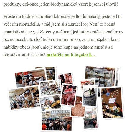
produkty, dokonce jeden biodynamický vzorek jsem si ulovil!
Prostě mi to dneska úplně dokonale sedlo do nálady, ještě teď tu
večeřím mortadellu, a rád jsem si zautrácel :o) Není to žádná
charitativní akce, nižší ceny než mají jednotlivé zúčastněné firmy
běžně nečekejte (byť třeba u vín mi přišlo, že tam nějaké akční
nabídky občas jsou), ale je toho kupa na jednom místě a za
mrkněte na fotogalerii…
návštěvu stojí. Ostatně