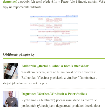
degustací
a podobných akcí především v Praze (ale i jinde), uvítám Vaše
Česká whisky určená jen na export
tipy na zapomenuté události!
Dvakrát hodně povedený cidre / cider
Výsledky ankety „Z rodiny burgundských odrůd nejča...
Biodynamika ve (velké) zkratce
Vlašák z Maďarska, Frankovka z Rakouska, Pinot Noi...
Šestnácté místo pro winebloggery, něco k Bordeaux ...
Degustace Valihracha v poklusu
Veltlíny v parkové piknikové úpravě
Eichberg vůní, chutí, obrazem i hmatem
Tři slušná červená z Bulharska
Oblíbené příspěvky
Víkendový festival středomořských chutí a vůní
Formule 1 z Burgundska
Bulharské „území nikoho“ a něco k medvědovi
Výsledky ankety „Jak často pijete pivo?“
Začátkem června jsem se tu zmiňoval o třech vínech z
Bílé burgundské v tiché i šumivé podobě
Bulharska. Všechna pocházela z vinařství Damianitza ,
května
(23)
►
stejně jako dnešní vzorek, a pro...
dubna
(20)
►
března
(23)
►
Degustace Werther-Windisch a Peter Stolleis
února
(20)
►
Ryzlinkové (a bublinové) počasí zase klepe na dveře! V
ledna
(21)
►
posledních týdnech jsem degustoval produkci docela dost