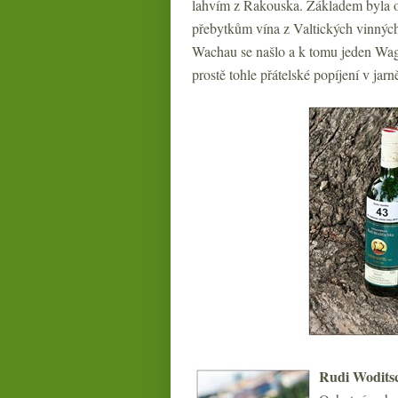
lahvím z Rakouska. Základem byla o
přebytkům vína z Valtických vinných
Wachau se našlo a k tomu jeden Wagr
prostě tohle přátelské popíjení v jarn
Rudi Woditsc