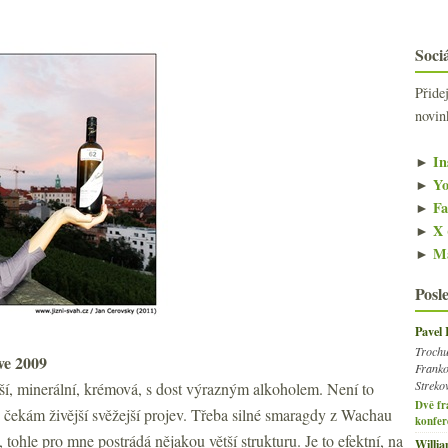
Sociá
Přide
novin
►
In
►
Yo
►
Fa
►
X 
►
Ma
Posl
Pavel
Trochu
ve 2009
Franko
Streko
ejší, minerální, krémová, s dost výrazným alkoholem. Není to
Dvě fr
nu čekám živější svěžejší projev. Třeba silné smaragdy z Wachau
konfer
, tohle pro mne postrádá nějakou větší strukturu. Je to efektní, na
Willi