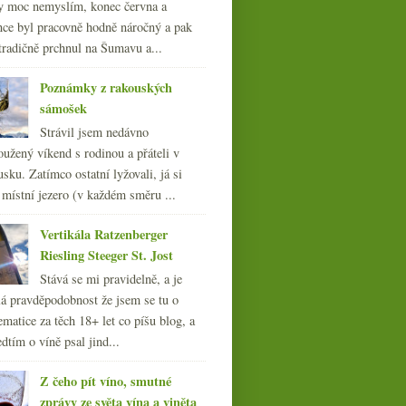
y moc nemyslím, konec června a
nce byl pracovně hodně náročný a pak
tradičně prchnul na Šumavu a...
Poznámky z rakouských
sámošek
Strávil jsem nedávno
oužený víkend s rodinou a přáteli v
sku. Zatímco ostatní lyžovali, já si
 místní jezero (v každém směru ...
Vertikála Ratzenberger
Riesling Steeger St. Jost
Stává se mi pravidelně, a je
á pravděpodobnost že jsem se tu o
ematice za těch 18+ let co píšu blog, a
dtím o víně psal jind...
Z čeho pít víno, smutné
zprávy ze světa vína a viněta