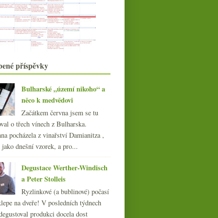
Výsledky ankety „Z rodiny
burgundských odrůd nejča...
Biodynamika ve (velké) zkratce
Vlašák z Maďarska, Frankovka z
Rakouska, Pinot Noi...
Šestnácté místo pro winebloggery,
bené příspěvky
něco k Bordeaux ...
Degustace Valihracha v poklusu
Veltlíny v parkové piknikové úpravě
Bulharské „území nikoho“ a
Eichberg vůní, chutí, obrazem i
něco k medvědovi
hmatem
Začátkem června jsem se tu
Tři slušná červená z Bulharska
val o třech vínech z Bulharska.
Víkendový festival středomořských
na pocházela z vinařství Damianitza ,
chutí a vůní
ě jako dnešní vzorek, a pro...
Formule 1 z Burgundska
Výsledky ankety „Jak často pijete
pivo?“
Degustace Werther-Windisch
Bílé burgundské v tiché i šumivé
a Peter Stolleis
podobě
Ryzlinkové (a bublinové) počasí
května
(23)
►
klepe na dveře! V posledních týdnech
dubna
(20)
►
degustoval produkci docela dost