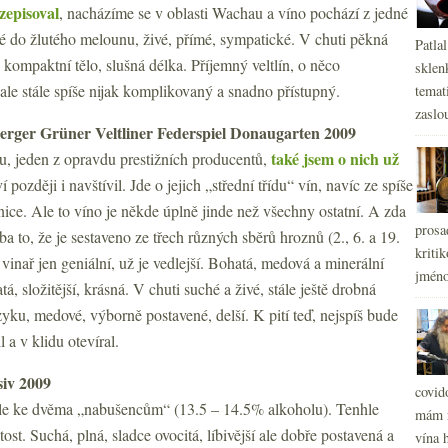
zepisoval
, nacházíme se v oblasti Wachau a víno pochází z jedné
té do žlutého melounu, živé, přímé, sympatické. V chuti pěkná
Patla
 kompaktní tělo, slušná délka. Příjemný veltlín, o něco
sklen
 ale stále spíše nijak komplikovaný a snadno přístupný.
temati
zaslou
erger Grüner Veltliner Federspiel Donaugarten 2009
také jsem o nich už
 jeden z opravdu prestižních producentů,
í později i navštívil. Jde o jejich „střední třídu“ vín, navíc ze spíše
nice. Ale to víno je někde úplně jinde než všechny ostatní. A zda
prosa
ba to, že je sestaveno ze třech různých sběrů hroznů (2., 6. a 19.
kritik
e vinař jen geniální, už je vedlejší. Bohatá, medová a minerální
jméno
tá, složitější, krásná. V chuti suché a živé, stále ještě drobná
zyku, medové, výborně postavené, delší. K pití teď, nejspíš bude
l a v klidu otevíral.
siv 2009
covid
le ke dvěma „nabušencům“ (13.5 – 14.5% alkoholu). Tenhle
mám r
tost. Suchá, plná, sladce ovocitá, líbivější ale dobře postavená a
vína h