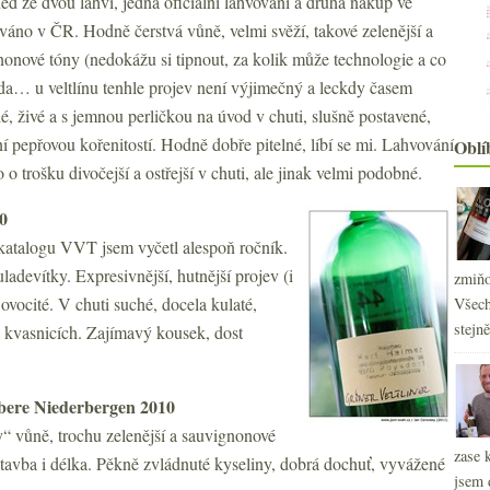
d ze dvou lahví, jedna oficiální lahvování a druhá nákup ve
ováno v ČR. Hodně čerstvá vůně, velmi svěží, takové zelenější a
nonové tóny (nedokážu si tipnout, za kolik může technologie a co
ůda… u veltlínu tenhle projev není výjimečný a leckdy časem
, živé a s jemnou perličkou na úvod v chuti, slušně postavené,
ní pepřovou kořenitostí. Hodně dobře pitelné, líbí se mi. Lahvování
Oblí
 o trošku divočejší a ostřejší v chuti, ale jinak velmi podobné.
0
 katalogu VVT jsem vyčetl alespoň ročník.
uladevítky. Expresivnější, hutnější projev (i
zmiňo
ovocité. V chuti suché, docela kulaté,
Všech
stejn
a kvasnicích. Zajímavý kousek, dost
bere Niederbergen 2010
y“ vůně, trochu zelenější a sauvignonové
zase 
 stavba i délka. Pěkně zvládnuté kyseliny, dobrá dochuť, vyvážené
jsem 