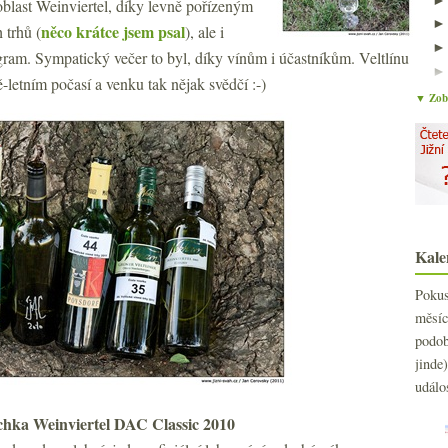
blast Weinviertel, díky levně pořízeným
něco krátce jsem psal
 trhů (
), ale i
am. Sympatický večer to byl, díky vínům i účastníkům. Veltlínu
ě-letním počasí a venku tak nějak svědčí :-)
▼ Zobr
Kale
Poku
měs
podo
jind
událo
hka Weinviertel DAC Classic 2010