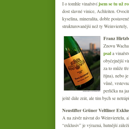
jsem se tu už ro
I o tomhle vinařství
dost slavné vinice, Achleiten. Ovoci
kyselina, mineralita, dobře postavené
strukturovanější než ty Weinviertely,
Franz Hirtzb
Znovu Wachau,
psal
a vinařstv
obyčejnější vi
za to může tře
října), nebo j
vůně, vrstevna
perlička na ja
ještě dále zrát, ale tím bych se netrápi
Neustifter Grüner Veltliner Exklu
A na závěr návrat do Weinviertelu,
a
“exklusiv” je výrazná, hutnější záleži