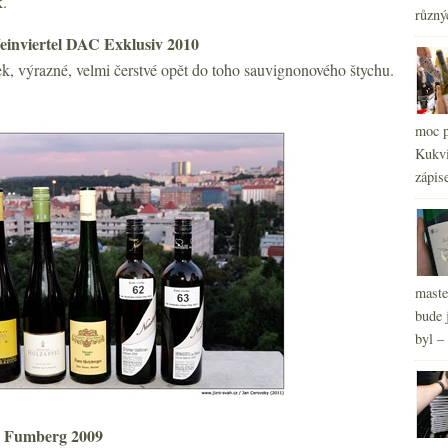
k.
různý
einviertel DAC Exklusiv 2010
ek, výrazné, velmi čerstvé opět do toho sauvignonového štychu.
2
►
2
►
2
moc p
►
2
Kukvi
►
zápis
maste
bude 
byl –
r Fumberg 2009