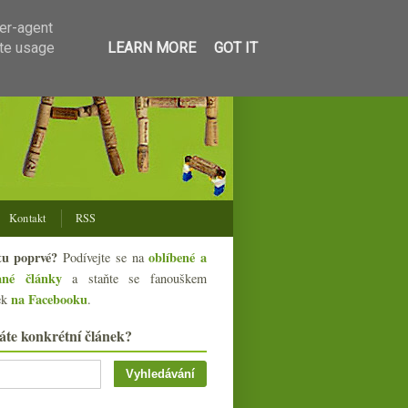
ser-agent
ate usage
LEARN MORE
GOT IT
Kontakt
RSS
tu poprvé?
oblíbené a
Podívejte se na
ané články
a staňte se fanouškem
na Facebooku
ek
.
áte konkrétní článek?