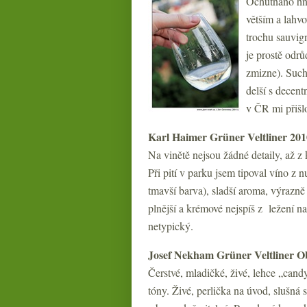
Ochutnáno hne
větším a lahv
trochu sauvig
je prostě odr
zmizne). Suché
delší s decent
v ČR mi přišlo
Karl Haimer Grüner Veltliner 201
Na vinětě nejsou žádné detaily, až z
Při pití v parku jsem tipoval víno z n
tmavší barva), sladší aroma, výrazně 
plnější a krémové nejspíš z ležení n
netypický.
Josef Nekham Grüner Veltliner O
Čerstvé, mladičké, živé, lehce „cand
tóny. Živé, perlička na úvod, slušná