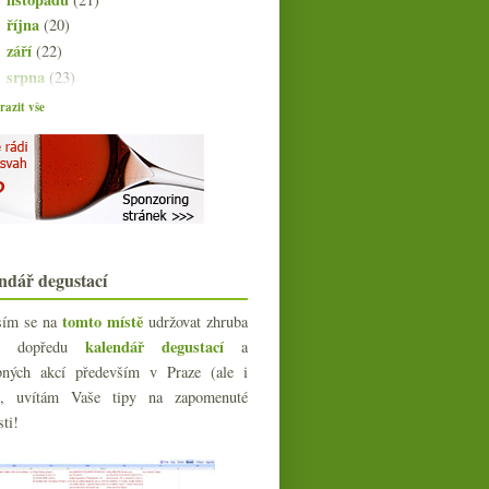
října
(20)
►
září
(22)
►
srpna
(23)
►
července
(15)
►
azit vše
června
(23)
▼
Výsledky ankety „Degustace vína
preferuji…“
Vína a poznámky z oslav
Scorevolution, Itálie vs. Francie a
propad konzuma...
Degustace vinařství (Jaroslav &
ndář degustací
Luboš) Osička
Londýnský food festival – má se
tomto místě
sím se na
udržovat zhruba
Praha co učit?
kalendář degustací
íc dopředu
a
A je jich tu tisícovka!
Čtyři sherry (nejen) na léto
bných akcí především v Praze (ale i
Výroční okus Veltlín.cz ve Vinografu
e), uvítám Vaše tipy na zapomenuté
Žabožroutské růžové v plastiku
sti!
Česká whisky určená jen na export
Dvakrát hodně povedený cidre /
cider