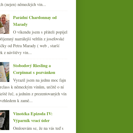
března
(23)
►
ch (nejen) německých vin...
února
(20)
►
ledna
(21)
►
Parádní Chardonnay od
Marady
010
(249)
009
(249)
O víkendu jsem s přáteli popíjel
008
říjemný nazrálejší veltlín z josefovské
(270)
007
čky od Petra Marady ( web , starší
(108)
ek z návštěvy vin...
Stobodový Riesling a
Corpinnat s pozvánkou
Vyrazil jsem na jednu moc fajn
rclass k německým vínům, určitě o ní
ještě řeč, a jedním z prezentovaných vín
 vzhledem k zamě...
Vinotéka Epizoda IV:
Výparník vrací úder
Omlouvám se, že na vás teď s