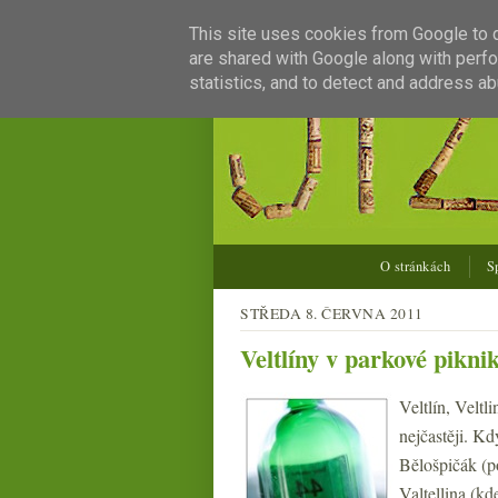
This site uses cookies from Google to de
are shared with Google along with perfo
statistics, and to detect and address ab
O stránkách
S
STŘEDA 8. ČERVNA 2011
Veltlíny v parkové pikni
Veltlín, Veltl
nejčastěji. K
Bělošpičák (p
Valtellina (kd