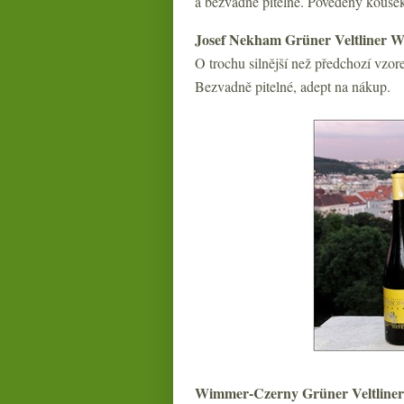
a bezvadně pitelné. Povedený kouse
Josef Nekham Grüner Veltliner W
O trochu silnější než předchozí vzor
Bezvadně pitelné, adept na nákup.
Wimmer-Czerny Grüner Veltline