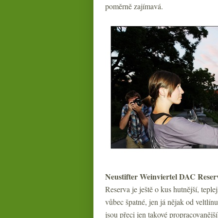
poměrně zajímavá.
Neustifter Weinviertel DAC Reser
Reserva je ještě o kus hutnější, tepl
vůbec špatné, jen já nějak od veltlí
jsou přeci jen takové propracovanější