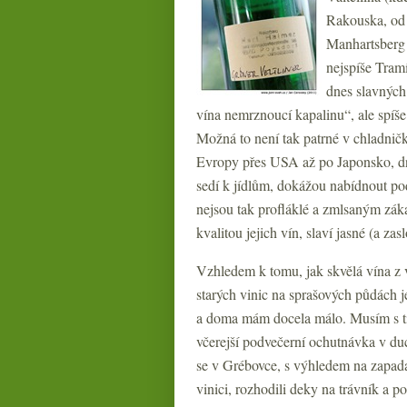
Rakouska, od
Manhartsberg (
nejspíše Tram
dnes slavných
vína nemrznoucí kapalinu“, ale spíše 
Možná to není tak patrné v chladničk
Evropy přes USA až po Japonsko, dnes
sedí k jídlům, dokážou nabídnout po
nejsou tak profláklé a zmlsaným zák
kvalitou jejich vín, slaví jasné (a zas
Vzhledem k tomu, jak skvělá vína z 
starých vinic na sprašových půdách je
a doma mám docela málo. Musím s t
včerejší podvečerní ochutnávka v du
se v Grébovce, s výhledem na zapad
vinici, rozhodili deky na trávník a 