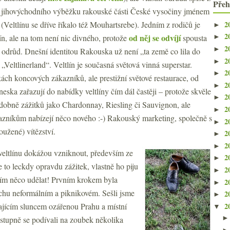
Přeh
 jihovýchodního výběžku rakouské části České vysočiny jménem
2
Veltlínu se dříve říkalo též Mouhartsrebe). Jedním z rodičů je
►
2
od něj se odvíjí
ín, ale na tom není nic divného, protože
spousta
►
2
►
 odrůd. Dnešní identitou Rakouska už není „ta země co lila do
2
►
„Veltlinerland“. Veltlín je současná světová vinná superstar.
2
►
ách koncových zákazníků, ale prestižní světové restaurace, od
2
►
ka zařazují do nabídky veltlíny čím dál častěji – protože skvěle
2
►
dobně zážitků jako Chardonnay, Riesling či Sauvignon, ale
2
►
azníkům nabízejí něco nového :-) Rakouský marketing, společně s
2
►
loužené) vítězství.
2
►
2
►
veltlínu dokážou vzniknout, především ze
2
►
 to leckdy opravdu zážitek, vlastně ho piju
2
►
ím něco udělat! Prvním krokem byla
2
►
chu neformálním a piknikovém. Sešli jsme
2
►
2
ajícím sluncem ozářenou Prahu a místní
▼
postupně se podívali na zoubek několika