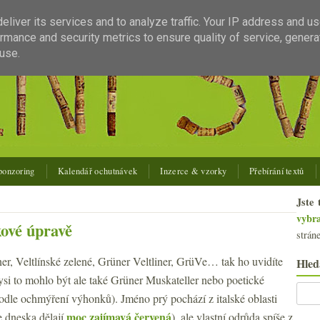
liver its services and to analyze traffic. Your IP address and u
rmance and security metrics to ensure quality of service, gener
use.
ponzoring
Kalendář ochutnávek
Inzerce & vzorky
Přebírání textů
Jste 
vybr
kové úpravě
strán
iner, Veltlínské zelené, Grüner Veltliner, GrüVe… tak ho uvidíte
Hled
dysi to mohlo být ale také Grüner Muskateller nebo poetické
odle ochmýření výhonků). Jméno prý pochází z italské oblasti
moc zajímavá červená
e dneska dělají
), ale vlastní odrůda spíše z