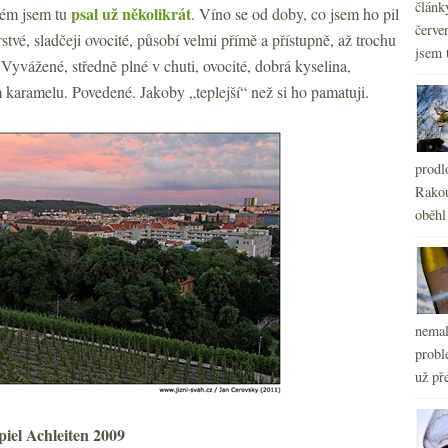
článk
psal už několikrát
rém jsem tu
. Víno se od doby, co jsem ho pil
červe
tvé, sladčeji ovocité, působí velmi přímě a přístupně, až trochu
jsem 
Vyvážené, středně plné v chuti, ovocité, dobrá kyselina,
m karamelu. Povedené. Jakoby „teplejší“ než si ho pamatuji.
prodl
Rakou
oběhl
nemal
probl
už pře
piel Achleiten 2009