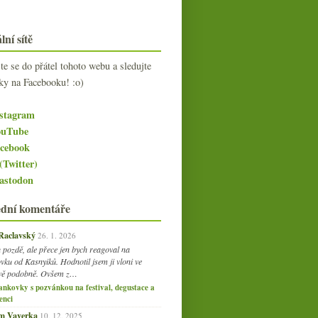
lní sítě
jte se do přátel tohoto webu a sledujte
ky na Facebooku! :o)
stagram
uTube
cebook
(Twitter)
stodon
ední komentáře
 Raclavský
26. 1. 2026
 pozdě, ale přece jen bych reagoval na
vku od Kasnyiků. Hodnotil jsem ji vloni ve
vě podobně. Ovšem z…
ankovky s pozvánkou na festival, degustace a
enci
am Vaverka
10. 12. 2025