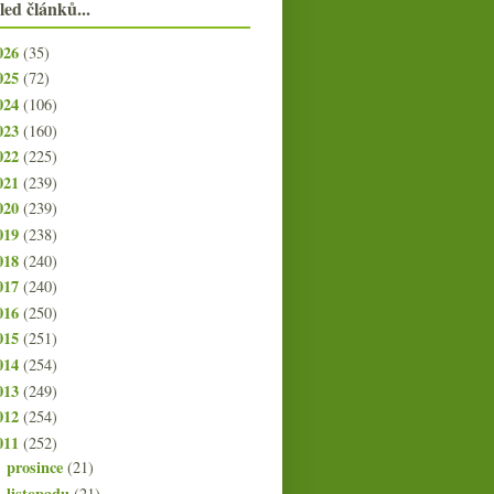
led článků...
026
(35)
025
(72)
024
(106)
023
(160)
022
(225)
021
(239)
020
(239)
019
(238)
018
(240)
017
(240)
016
(250)
015
(251)
014
(254)
013
(249)
012
(254)
011
(252)
prosince
(21)
►
listopadu
(21)
►