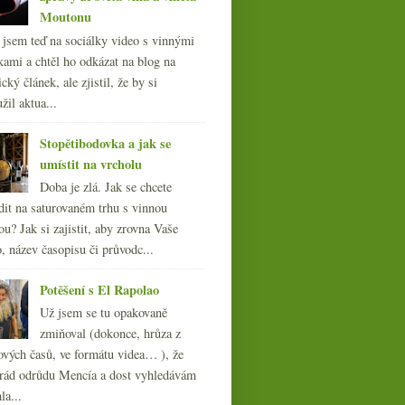
Moutonu
l jsem teď na sociálky video s vinnými
kami a chtěl ho odkázat na blog na
cký článek, ale zjistil, že by si
žil aktua...
Stopětibodovka a jak se
umístit na vrcholu
Doba je zlá. Jak se chcete
dit na saturovaném trhu s vinnou
ou? Jak si zajistit, aby zrovna Vaše
, název časopisu či průvodc...
Potěšení s El Rapolao
Už jsem se tu opakovaně
zmiňoval (dokonce, hrůza z
ových časů, ve formátu videa… ), že
ád odrůdu Mencía a dost vyhledávám
la...