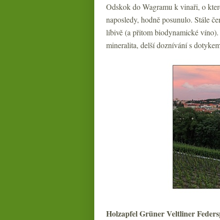
Odskok do Wagramu k vinaři, o kte
naposledy, hodně posunulo. Stále čers
líbivě (a přitom biodynamické víno). 
mineralita, delší doznívání s dotyke
Holzapfel Grüner Veltliner Feders