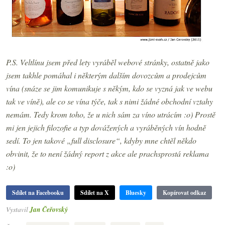
P.S. Veltlínu jsem před lety vyráběl webové stránky, ostatně jako
jsem takhle pomáhal i některým dalším dovozcům a prodejcům
vína (snáze se jim komunikuje s někým, kdo se vyzná jak ve webu
tak ve víně), ale co se vína týče, tak s nimi žádné obchodní vztahy
nemám. Tedy krom toho, že u nich sám za víno utrácím :o) Prostě
mi jen jejich filozofie a typ dovážených a vyráběných vín hodně
sedí. To jen takové „full disclosure“, kdyby mne chtěl někdo
obvinit, že to není žádný report z akce ale prachsprostá reklama
:o)
Sdílet na Facebooku
Sdílet na X
Bluesky
Kopírovat odkaz
Vystavil
Jan Čeřovský