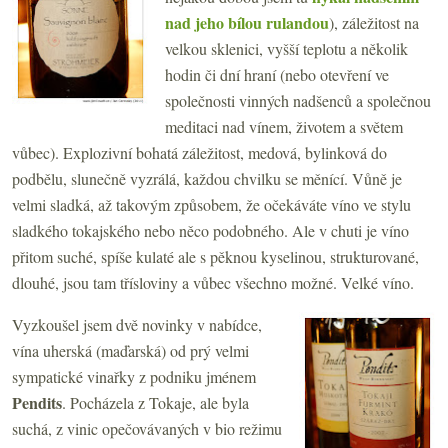
nad jeho bílou rulandou
), záležitost na
velkou sklenici, vyšší teplotu a několik
hodin či dní hraní (nebo otevření ve
společnosti vinných nadšenců a společnou
meditaci nad vínem, životem a světem
vůbec). Explozivní bohatá záležitost, medová, bylinková do
podbělu, slunečně vyzrálá, každou chvilku se měnící. Vůně je
velmi sladká, až takovým způsobem, že očekáváte víno ve stylu
sladkého tokajského nebo něco podobného. Ale v chuti je víno
přitom suché, spíše kulaté ale s pěknou kyselinou, strukturované,
dlouhé, jsou tam třísloviny a vůbec všechno možné. Velké víno.
Vyzkoušel jsem dvě novinky v nabídce,
vína uherská (maďarská) od prý velmi
sympatické vinařky z podniku jménem
Pendits
. Pocházela z Tokaje, ale byla
suchá, z vinic opečovávaných v bio režimu