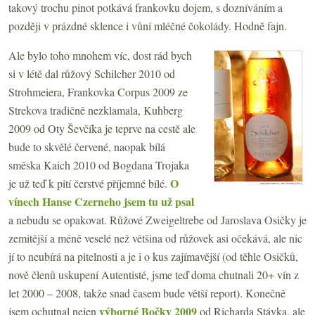
takový trochu pinot potkává frankovku dojem, s dozníváním a
později v prázdné sklence i vůní mléčné čokolády. Hodně fajn.
Ale bylo toho mnohem víc, dost rád bych
si v létě dal růžový Schilcher 2010 od
Strohmeiera, Frankovka Corpus 2009 ze
Strekova tradičně nezklamala, Kuhberg
2009 od Oty Ševčíka je teprve na cestě ale
bude to skvělé červené, naopak bílá
směska Kaich 2010 od Bogdana Trojaka
O
je už teď k pití čerstvé příjemné bílé.
vínech Hanse Czerneho jsem tu už psal
a nebudu se opakovat. Růžové Zweigeltrebe od Jaroslava Osičky je
zemitější a méně veselé než většina od růžovek asi očekává, ale nic
jí to neubírá na pitelnosti a je i o kus zajímavější (od těhle Osičků,
nově členů uskupení Autentisté, jsme teď doma chutnali 20+ vín z
let 2000 – 2008, takže snad časem bude větší report). Konečně
výborné Bočky 2009
jsem ochutnal nejen
od Richarda Stávka, ale