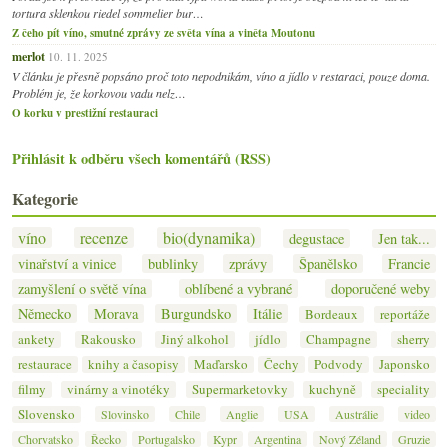
tortura sklenkou riedel sommelier bur…
Z čeho pít víno, smutné zprávy ze světa vína a viněta Moutonu
merlot
10. 11. 2025
V článku je přesně popsáno proč toto nepodnikám, víno a jídlo v restaraci, pouze doma.
Problém je, že korkovou vadu nelz…
O korku v prestižní restauraci
Přihlásit k odběru všech komentářů (RSS)
Kategorie
víno
recenze
bio(dynamika)
degustace
Jen tak...
vinařství a vinice
bublinky
zprávy
Španělsko
Francie
zamyšlení o světě vína
oblíbené a vybrané
doporučené weby
Německo
Morava
Burgundsko
Itálie
Bordeaux
reportáže
ankety
Rakousko
Jiný alkohol
jídlo
Champagne
sherry
restaurace
knihy a časopisy
Maďarsko
Čechy
Podvody
Japonsko
filmy
vinárny a vinotéky
Supermarketovky
kuchyně
speciality
Slovensko
Slovinsko
Chile
Anglie
USA
Austrálie
video
Chorvatsko
Řecko
Portugalsko
Kypr
Argentina
Nový Zéland
Gruzie