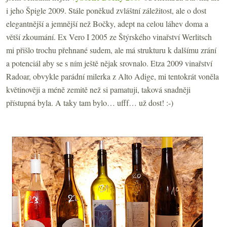
i jeho Špigle 2009. Stále poněkud zvláštní záležitost, ale o dost
elegantnější a jemnější než Bočky, adept na celou láhev doma a
větší zkoumání. Ex Vero I 2005 ze Štýrského vinařství Werlitsch
mi přišlo trochu přehnané sudem, ale má strukturu k dalšímu zrání
a potenciál aby se s ním ještě nějak srovnalo. Etza 2009 vinařství
Radoar, obvykle parádní milerka z Alto Adige, mi tentokrát voněla
květinověji a méně zemitě než si pamatuji, taková snadněji
přístupná byla. A taky tam bylo… ufff… už dost! :-)