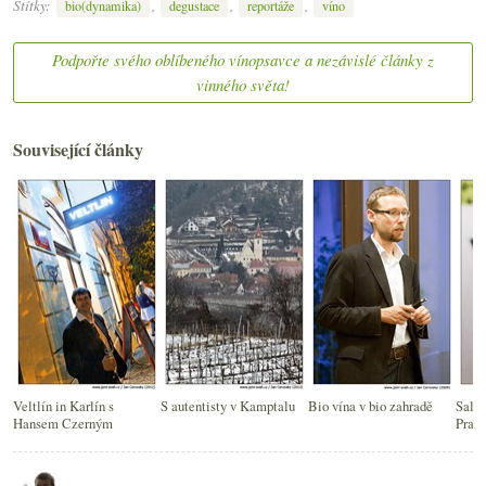
Štítky:
,
,
,
bio(dynamika)
degustace
reportáže
víno
Podpořte svého oblíbeného vínopsavce a nezávislé články z
vinného světa!
Související články
Veltlín in Karlín s
S autentisty v Kamptalu
Bio vína v bio zahradě
Salon
Hansem Czerným
Praz