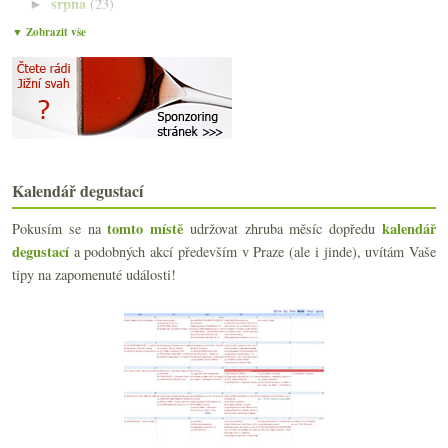
srpna
(23)
►
července
(15)
►
▼ Zobrazit vše
června
(23)
▼
Výsledky ankety „Degustace vína preferuji…“
Vína a poznámky z oslav
Scorevolution, Itálie vs. Francie a propad konzuma...
Degustace vinařství (Jaroslav & Luboš) Osička
Londýnský food festival – má se Praha co učit?
A je jich tu tisícovka!
Kalendář degustací
Čtyři sherry (nejen) na léto
Výroční okus Veltlín.cz ve Vinografu
tomto místě
kalendář
Pokusím se na
udržovat zhruba měsíc dopředu
Žabožroutské růžové v plastiku
degustací
a podobných akcí především v Praze (ale i jinde), uvítám Vaše
Česká whisky určená jen na export
tipy na zapomenuté události!
Dvakrát hodně povedený cidre / cider
Výsledky ankety „Z rodiny burgundských odrůd nejča...
Biodynamika ve (velké) zkratce
Vlašák z Maďarska, Frankovka z Rakouska, Pinot Noi...
Šestnácté místo pro winebloggery, něco k Bordeaux ...
Degustace Valihracha v poklusu
Veltlíny v parkové piknikové úpravě
Eichberg vůní, chutí, obrazem i hmatem