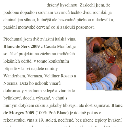
držený kyselinou. Zaslechl jsem, že
podobně dopadlo i srovnání vavřinců těchto dvou ročníků, já
chutnal jen silnou, hutnější ale bezvadně pitelnou nuladevítku,
parádní moravské červené co si zaslouží pozornost.
Přechutnal jsem dvě zvláštní italská vína.
Blanc de Sers 2009
z Casata Monfort je
součástí projektu na záchranu tradičních
lokálních odrůd, v tomto konkrétním
případě v lahvi najdete odrůdy
Wanderbara, Vernaza, Veltliner Rosato a
Nosiola. Dělá ho několik vinařů
dohromady v jednom sklepě a víno je to
bylinkové, docela výrazné, v chuti s
Blanc
mírným dotykem cukru a jakoby líbivější, ale dost zajímavé.
de Morgex 2009
(100% Prié Blanc) je údajně pokus o
rekonstrukci vína z 19. století, nečiřené, bez řízené teploty kvašení