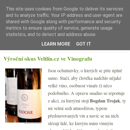
This site uses cookies from Google to deliver its services
and to analyze traffic. Your IP address and user-agent are
shared with Google along with performance and security
metrics to ensure quality of service, generate usage
statistics, and to detect and address abuse.
☰ Menu
LEARN MORE
GOT IT
ÚTERÝ 21. ČERVNA 2011
Výroční okus Veltlín.cz ve Vinografu
Jsou ochutnávky, o kterých se píše úplně
samo. Stačí, aby člověka nadchlo nějaké
velké víno, osobnost vinaře či něco
podobného. A opravu snadno se reportuje
Bogdan Trojak
z akcí, za kterými stojí
, ty
mi velmi sedí atmosférou, typem
představovaných vín a navíc se na nich
slézají lidé, ke kterým mám vinným