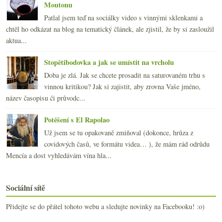
Moutonu
Patlal jsem teď na sociálky video s vinnými sklenkami a
chtěl ho odkázat na blog na tematický článek, ale zjistil, že by si zasloužil
aktua...
Stopětibodovka a jak se umístit na vrcholu
Doba je zlá. Jak se chcete prosadit na saturovaném trhu s
vinnou kritikou? Jak si zajistit, aby zrovna Vaše jméno,
název časopisu či průvodc...
Potěšení s El Rapolao
Už jsem se tu opakovaně zmiňoval (dokonce, hrůza z
covidových časů, ve formátu videa… ), že mám rád odrůdu
Mencía a dost vyhledávám vína hla...
Sociální sítě
Přidejte se do přátel tohoto webu a sledujte novinky na Facebooku! :o)