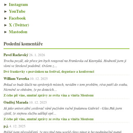
►
Instagram
►
YouTube
►
Facebook
►
X (Twitter)
►
Mastodon
Poslední komentáře
Pavel Raclavský
26. 1. 2026
Trochu pozdě, ale přece jen bych reagoval na Frankovku od Kasnyiků. Hodnotil jsem ji
vloni ve Strekově podobně. Ovšem z…
Dvě frankovky s pozvánkou na festival, degustace a konferenci
William Vaverka
10. 12. 2025
Pokud se bude klučit na správných místech, nevidím v tom problém, réva patří do svahu.
Nicméně se obávám, že po dotacích…
Z čeho pít víno, smutné zprávy ze světa vína a viněta Moutonu
Ondřej Marada
10. 12. 2025
Já jako univerzální zesilovač vůně pužívám ručně foukanou Gabriel - Glas.Pak jsem
zjistil, že stejnou službu udělají opě…
Z čeho pít víno, smutné zprávy ze světa vína a viněta Moutonu
p.j.
4. 12. 2025
Pořád jsem přesvědčený, že pro titul typu world class pinot je bezpodmínečně nutná