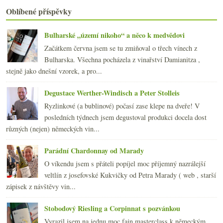
Tři slušná červená z Bulharska
Oblíbené příspěvky
Víkendový festival středomořských chutí a vůní
Formule 1 z Burgundska
Bulharské „území nikoho“ a něco k medvědovi
Výsledky ankety „Jak často pijete pivo?“
Začátkem června jsem se tu zmiňoval o třech vínech z
Bílé burgundské v tiché i šumivé podobě
Bulharska. Všechna pocházela z vinařství Damianitza ,
května
(23)
►
stejně jako dnešní vzorek, a pro...
dubna
(20)
►
března
(23)
►
Degustace Werther-Windisch a Peter Stolleis
února
(20)
►
Ryzlinkové (a bublinové) počasí zase klepe na dveře! V
ledna
(21)
►
posledních týdnech jsem degustoval produkci docela dost
2010
(249)
►
různých (nejen) německých vin...
2009
(249)
►
2008
(270)
►
Parádní Chardonnay od Marady
2007
(108)
►
O víkendu jsem s přáteli popíjel moc příjemný nazrálejší
veltlín z josefovské Kukvičky od Petra Marady ( web , starší
zápisek z návštěvy vin...
Stobodový Riesling a Corpinnat s pozvánkou
Vyrazil jsem na jednu moc fajn masterclass k německým