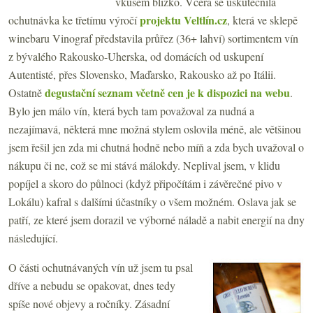
vkusem blízko. Včera se uskutečnila
projektu Veltlín.cz
ochutnávka ke třetímu výročí
, která ve sklepě
winebaru Vinograf představila průřez (36+ lahví) sortimentem vín
z bývalého Rakousko-Uherska, od domácích od uskupení
Autentisté, přes Slovensko, Maďarsko, Rakousko až po Itálii.
degustační seznam včetně cen je k dispozici na webu
Ostatně
.
Bylo jen málo vín, která bych tam považoval za nudná a
nezajímavá, některá mne možná stylem oslovila méně, ale většinou
jsem řešil jen zda mi chutná hodně nebo míň a zda bych uvažoval o
nákupu či ne, což se mi stává málokdy. Neplival jsem, v klidu
popíjel a skoro do půlnoci (když připočítám i závěrečné pivo v
Lokálu) kafral s dalšími účastníky o všem možném. Oslava jak se
patří, ze které jsem dorazil ve výborné náladě a nabit energií na dny
následující.
O části ochutnávaných vín už jsem tu psal
dříve a nebudu se opakovat, dnes tedy
spíše nové objevy a ročníky. Zásadní