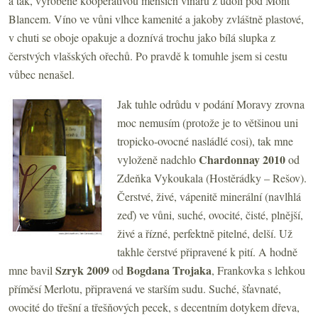
a tak, vyrobené kooperativou menších vinařů z údolí pod Mont
Blancem. Víno ve vůni vlhce kamenité a jakoby zvláštně plastové,
v chuti se oboje opakuje a doznívá trochu jako bílá slupka z
čerstvých vlašských ořechů. Po pravdě k tomuhle jsem si cestu
vůbec nenašel.
Jak tuhle odrůdu v podání Moravy zrovna
moc nemusím (protože je to většinou uni
tropicko-ovocné nasládlé cosi), tak mne
Chardonnay 2010
vyloženě nadchlo
od
Zdeňka Vykoukala (Hostěrádky – Rešov).
Čerstvé, živé, vápenitě minerální (navlhlá
zeď) ve vůni, suché, ovocité, čisté, plnější,
živé a řízné, perfektně pitelné, delší. Už
takhle čerstvé připravené k pití. A hodně
Szryk 2009
Bogdana Trojaka
mne bavil
od
, Frankovka s lehkou
příměsí Merlotu, připravená ve starším sudu. Suché, šťavnaté,
ovocité do třešní a třešňových pecek, s decentním dotykem dřeva,