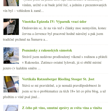
vínům, určitě o ní bude ještě řeč, a jedním z prezentovaných
vín byl – vzhledem k zamě...
Vinotéka Epizoda IV: Výparník vrací úder
Omlouvám se, že na vás teď s články moc nemyslím, konec
června a července byl pracovně hodně náročný a pak jsem
tradičně prchnul na Šumavu a...
Poznámky z rakouských sámošek
Strávil jsem nedávno prodloužený víkend s rodinou a přáteli
v Rakousku. Zatímco ostatní lyžovali, já si oběhl místní
jezero (v každém směru ...
Vertikála Ratzenberger Riesling Steeger St. Jost
Stává se mi pravidelně, a je nemalá pravděpodobnost že
jsem se tu o problematice za těch 18+ let co píšu blog, a už
předtím o víně psal jind...
Z čeho pít víno, smutné zprávy ze světa vína a viněta