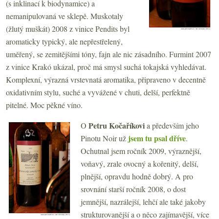
(s inklinací k biodynamice) a
nemanipulovaná ve sklepě. Muskotaly
(žlutý muškát) 2008 z vinice Pendits byl
aromaticky typický, ale nepřestřelený,
uměřený, se zemitějšími tóny, fajn ale nic zásadního. Furmint 2007
z vinice Krakó ukázal, proč má smysl suchá tokajská vyhledávat.
Komplexní, výrazná vrstevnatá aromatika, připraveno v decentně
oxidativním stylu, suché a vyvážené v chuti, delší, perfektně
pitelné. Moc pěkné víno.
Petru Kočaříkovi
O
a především jeho
jsem tu psal dříve
Pinotu Noir už
.
Ochutnal jsem ročník 2009, výraznější,
voňavý, zrale ovocný a kořenitý, delší,
plnější, opravdu hodně dobrý. A pro
srovnání starší ročník 2008, o dost
jemnější, nazrálejší, lehčí ale také jakoby
strukturovanější a o něco zajímavější, více