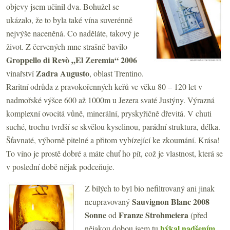
objevy jsem učinil dva. Bohužel se
ukázalo, že to byla také vína suverénně
nejvýše naceněná. Co naděláte, takový je
život. Z červených mne strašně bavilo
Groppello di Revò „El Zeremia“ 2006
Zadra Augusto
vinařství
, oblast Trentino.
Raritní odrůda z pravokořenných keřů ve věku 80 – 120 let v
nadmořské výšce 600 až 1000m u Jezera svaté Justýny. Výrazná
komplexní ovocitá vůně, minerální, pryskyřičně dřevitá. V chuti
suché, trochu tvrdší se skvělou kyselinou, parádní struktura, délka.
Šťavnaté, výborně pitelné a přitom vybízející ke zkoumání. Krása!
To víno je prostě dobré a máte chuť ho pít, což je vlastnost, která se
v poslední době nějak podceňuje.
Z bílých to byl bio nefiltrovaný ani jinak
Sauvignon Blanc 2008
neupravovaný
Sonne
Franze Strohmeiera
od
(před
hýkal nadšením
nějakou dobou jsem tu