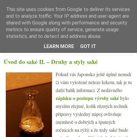
This site uses cookies from Google to deliver its services
and to analyze traffic. Your IP address and user-agent are
shared with Google along with performance and security
metrics to ensure quality of service, generate usage
statistics, and to detect and address abuse.
☰ Menu
LEARN MORE
GOT IT
STŘEDA 6. ŘÍJNA 2010
Úvod do saké II. – Druhy a styly saké
Pokud vás Japonsko ještě úplně nenudí
či vám vyloženě neleze krkem, tak je tu
další balík informací. Z nedávného
zápisku o postupu výroby saké
bylo
myslím zřejmé, kolik různých technik
přípravy výsledný nápoj ovlivňuje
(nemluvě o dobrých a špatných
ročnících na rýži) a že tedy saké bude