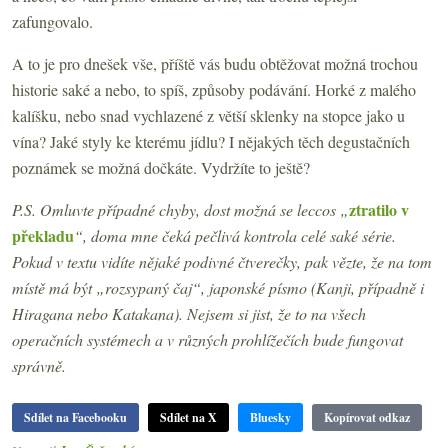
zafungovalo.
A to je pro dnešek vše, příště vás budu obtěžovat možná trochou
historie saké a nebo, to spíš, způsoby podávání. Horké z malého
kalíšku, nebo snad vychlazené z větší sklenky na stopce jako u
vína? Jaké styly ke kterému jídlu? I nějakých těch degustačních
poznámek se možná dočkáte. Vydržíte to ještě?
ztratilo v
P.S. Omluvte případné chyby, dost možná se leccos „
překladu
“, doma mne čeká pečlivá kontrola celé saké série.
Pokud v textu vidíte nějaké podivné čtverečky, pak vězte, že na tom
místě má být „rozsypaný čaj“, japonské písmo (Kanji, případně i
Hiragana nebo Katakana). Nejsem si jist, že to na všech
operačních systémech a v různých prohlížečích bude fungovat
správně.
Sdílet na Facebooku
Sdílet na X
Bluesky
Kopírovat odkaz