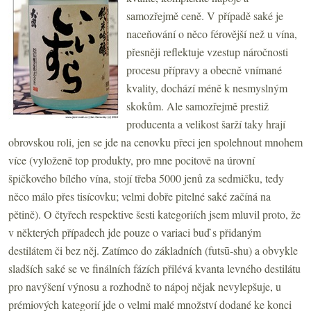
samozřejmě ceně. V případě saké je
naceňování o něco férovější než u vína,
přesněji reflektuje vzestup náročnosti
procesu přípravy a obecně vnímané
kvality, dochází méně k nesmyslným
skokům. Ale samozřejmě prestiž
producenta a velikost šarží taky hrají
obrovskou roli, jen se jde na cenovku přeci jen spolehnout mnohem
více (vyloženě top produkty, pro mne pocitově na úrovní
špičkového bílého vína, stojí třeba 5000 jenů za sedmičku, tedy
něco málo přes tisícovku; velmi dobře pitelné saké začíná na
pětině). O čtyřech respektive šesti kategoriích jsem mluvil proto, že
v některých případech jde pouze o variaci buď s přidaným
destilátem či bez něj. Zatímco do základních (futsū-shu) a obvykle
sladších saké se ve finálních fázích přilévá kvanta levného destilátu
pro navýšení výnosu a rozhodně to nápoj nějak nevylepšuje, u
prémiových kategorií jde o velmi malé množství dodané ke konci