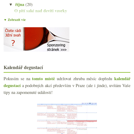
října
(20)
▼
O pití saké nad devíti vzorky
Bordeaux plné spáleného dřeva
▼ Zobrazit vše
Pinot Noir z Čech a Moravy 2005 – část II.
Výsledky ankety „Recyklujete vinné lahve?“
Válka klonů aneb jméno odrůdy nestačí
Japonské lázeňské městečko a „dietní“ večeře
Tři fajn červená a podzimní menu
18x Rulandské bílé ve slepé ochutnávce
Reisten ročník 2009 a projekt L-G-L
Kalendář degustací
Úvod do saké III. – Historie ve zkratce
Průlet galadegustací Kupmeto se dvěma objevy
tomto místě
kalendář
Pokusím se na
udržovat zhruba měsíc dopředu
Něco veltlínu s lepenicí a poznámky z Wachau
degustací
a podobných akcí především v Praze (ale i jinde), uvítám Vaše
Bílý Montus, Sonoma Pinot a krásný Ryzlink
tipy na zapomenuté události!
Výsledky ankety „Saké?“
Salát z popelníku, porno a „divné“ Japonsko
Úvod do saké II. – Druhy a styly saké
Yakitori aneb kuřecí obžerství
Japonské highballs – čůhaj a ti další
Japonský krab salutuje české výpravě
Svačinový generátor odpadního materiálu