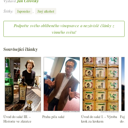
Vystavil
Jan Čeřovský
Štítky:
,
Japonsko
Jiný alkohol
Podpořte svého oblíbeného vínopsavce a nezávislé články z
vinného světa!
Související články
Úvod do saké III. –
Praha pila saké
Úvod do saké I. – Výroba
Fajn 
Historie ve zkratce
krok za krokem
do sb