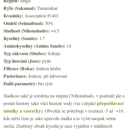
Region:
Shiga
Rýže (Sakamai):
Tamazakae
Kvasinky:
Association #1401
Omletí (Seimaibuai):
50%
Sladkost (Nihonshudo):
+4.5
Kyseliny (Sando):
1.7
Aminokyseliny (Amino Sando):
14
Typ zákvasu (Shubo):
Sokujo
Typ lisování (Joso):
pytle
Filtrace (Roka):
Jednou hrubá
Pasterizace:
Jednou, při lahvování
Další parametry:
bio rýže
Sladkost saké je uvedena na stupnici Nihonshudo, v podstatě jde o
přepočítávací
poměr hustoty saké vůči hustotě vody (viz i nějaké
tabulky a vzorečky
). Obvykle se pohybuje v rozmezí -5 až +10 ,
kde nižší číslo je saké opravdu sladká a to vyšší naopak velmi
suchá. Změřený obsah kyselin je zase vyjádřen v mililitrech