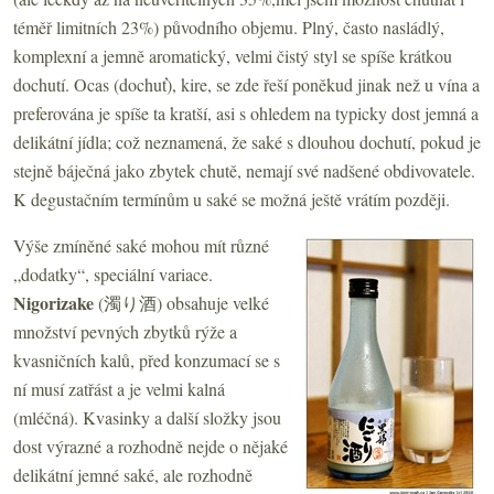
téměř limitních 23%) původního objemu. Plný, často nasládlý,
komplexní a jemně aromatický, velmi čistý styl se spíše krátkou
dochutí. Ocas (dochuť), kire, se zde řeší poněkud jinak než u vína a
preferována je spíše ta kratší, asi s ohledem na typicky dost jemná a
delikátní jídla; což neznamená, že saké s dlouhou dochutí, pokud je
stejně báječná jako zbytek chutě, nemají své nadšené obdivovatele.
K degustačním termínům u saké se možná ještě vrátím později.
Výše zmíněné saké mohou mít různé
„dodatky“, speciální variace.
Nigorizake
(濁り酒) obsahuje velké
množství pevných zbytků rýže a
kvasničních kalů, před konzumací se s
ní musí zatřást a je velmi kalná
(mléčná). Kvasinky a další složky jsou
dost výrazné a rozhodně nejde o nějaké
delikátní jemné saké, ale rozhodně