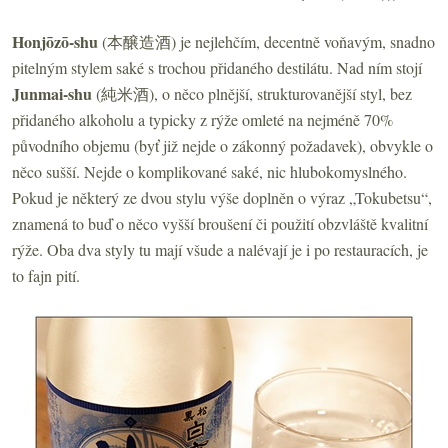
Honjōzō-shu
(本醸造酒) je nejlehčím, decentně voňavým, snadno
pitelným stylem saké s trochou přidaného destilátu. Nad ním stojí
Junmai-shu
(純米酒), o něco plnější, strukturovanější styl, bez
přidaného alkoholu a typicky z rýže omleté na nejméně 70%
původního objemu (byť již nejde o zákonný požadavek), obvykle o
něco sušší. Nejde o komplikované saké, nic hlubokomyslného.
Pokud je některý ze dvou stylu výše doplněn o výraz „Tokubetsu“,
znamená to buď o něco vyšší broušení či použití obzvláště kvalitní
rýže. Oba dva styly tu mají všude a nalévají je i po restauracích, je
to fajn pití.