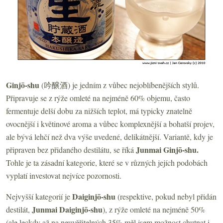
Ginjō-shu
(吟醸酒) je jedním z vůbec nejoblíbenějších stylů.
Připravuje se z rýže omleté na nejméně 60% objemu, často
fermentuje delší dobu za nižších teplot, má typicky znatelně
ovocnější i květinové aroma a vůbec komplexnější a bohatší projev,
ale bývá lehčí než dva výše uvedené, delikátnější. Variantě, kdy je
Junmai Ginjō-shu.
připraven bez přidaného destilátu, se říká
Tohle je ta zásadní kategorie, které se v různých jejích podobách
vyplatí investovat nejvíce pozornosti.
Daiginjō-shu
Nejvyšší kategorií je
(respektive, pokud nebyl přidán
Junmai Daiginjō-shu
destilát,
), z rýže omleté na nejméně 50%
(ale leckdy až na neuvěřitelných 35%,měl jsem možnost chutnat i