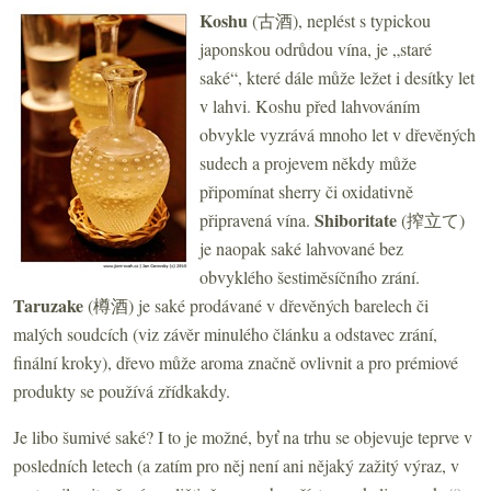
Koshu
(古酒), neplést s typickou
japonskou odrůdou vína, je „staré
saké“, které dále může ležet i desítky let
v lahvi. Koshu před lahvováním
obvykle vyzrává mnoho let v dřevěných
sudech a projevem někdy může
připomínat sherry či oxidativně
S
hiboritate
připravená vína.
(搾立て)
je naopak saké lahvované bez
obvyklého šestiměsíčního zrání.
Taruzake
(樽酒) je saké prodávané v dřevěných barelech či
malých soudcích (viz závěr minulého článku a odstavec zrání,
finální kroky), dřevo může aroma značně ovlivnit a pro prémiové
produkty se používá zřídkakdy.
Je libo šumivé saké? I to je možné, byť na trhu se objevuje teprve v
posledních letech (a zatím pro něj není ani nějaký zažitý výraz, v