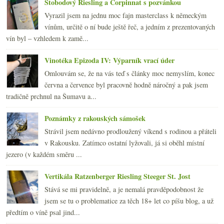
Stobodový Riesling a Corpinnat s pozvánkou
Vyrazil jsem na jednu moc fajn masterclass k německým
vínům, určitě o ní bude ještě řeč, a jedním z prezentovaných
vín byl – vzhledem k zamě...
Vinotéka Epizoda IV: Výparník vrací úder
Omlouvám se, že na vás teď s články moc nemyslím, konec
června a července byl pracovně hodně náročný a pak jsem
tradičně prchnul na Šumavu a...
Poznámky z rakouských sámošek
Strávil jsem nedávno prodloužený víkend s rodinou a přáteli
v Rakousku. Zatímco ostatní lyžovali, já si oběhl místní
jezero (v každém směru ...
Vertikála Ratzenberger Riesling Steeger St. Jost
Stává se mi pravidelně, a je nemalá pravděpodobnost že
jsem se tu o problematice za těch 18+ let co píšu blog, a už
předtím o víně psal jind...