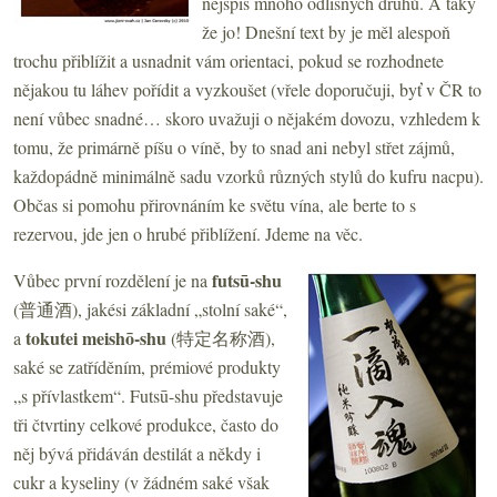
nejspíš mnoho odlišných druhů. A taky
že jo! Dnešní text by je měl alespoň
trochu přiblížit a usnadnit vám orientaci, pokud se rozhodnete
nějakou tu láhev pořídit a vyzkoušet (vřele doporučuji, byť v ČR to
není vůbec snadné… skoro uvažuji o nějakém dovozu, vzhledem k
tomu, že primárně píšu o víně, by to snad ani nebyl střet zájmů,
každopádně minimálně sadu vzorků různých stylů do kufru nacpu).
Občas si pomohu přirovnáním ke světu vína, ale berte to s
rezervou, jde jen o hrubé přiblížení. Jdeme na věc.
futsū-shu
Vůbec první rozdělení je na
(普通酒), jakési základní „stolní saké“,
tokutei meishō-shu
a
(特定名称酒),
saké se zatříděním, prémiové produkty
„s přívlastkem“. Futsū-shu představuje
tři čtvrtiny celkové produkce, často do
něj bývá přidáván destilát a někdy i
cukr a kyseliny (v žádném saké však