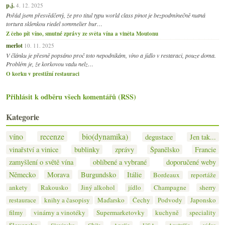
p.j.
4. 12. 2025
Pořád jsem přesvědčený, že pro titul typu world class pinot je bezpodmínečně nutná
tortura sklenkou riedel sommelier bur…
Z čeho pít víno, smutné zprávy ze světa vína a viněta Moutonu
merlot
10. 11. 2025
V článku je přesně popsáno proč toto nepodnikám, víno a jídlo v restaraci, pouze doma.
Problém je, že korkovou vadu nelz…
O korku v prestižní restauraci
Přihlásit k odběru všech komentářů (RSS)
Kategorie
víno
recenze
bio(dynamika)
degustace
Jen tak...
vinařství a vinice
bublinky
zprávy
Španělsko
Francie
zamyšlení o světě vína
oblíbené a vybrané
doporučené weby
Německo
Morava
Burgundsko
Itálie
Bordeaux
reportáže
ankety
Rakousko
Jiný alkohol
jídlo
Champagne
sherry
restaurace
knihy a časopisy
Maďarsko
Čechy
Podvody
Japonsko
filmy
vinárny a vinotéky
Supermarketovky
kuchyně
speciality
Slovensko
Slovinsko
Chile
Anglie
USA
Austrálie
video