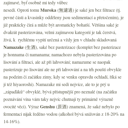
zajímavé, byť osobně mi tedy vůbec
Muroka
nesedí. Oproti tomu
(無濾過) je saké jen bez filtrace (tj.
pevné části a kvasinky odděleny jsou sedimentací a přetočením), je
již prakticky čirá a může být aromaticky bohatší. Většina saké je
dvakrát pasterizována, velmi zajímavou kategorií je tak čerstvá,
živá, k rychlému vypití určená a vždy jen v chladu skladovaná
Namazake
(生酒), saké bez pasterizace (komplet bez pasterizace
je honnama či namanama; namachozo nebyla pasterizována po
lisování a filtraci, ale až při lahvování; namazume se naopak
pasterizuje po lisování ale ne při lahvování a na trh pouští obvykle
na podzim či začátku zimy, kdy se venku opravdu ochladí, říká se
jí též hiyaoroshi). Namazake mi sedí nejvíce, ale to je prý u
„zápaďáků“ obvyklé, bývá přístupnější pro neznalé (na začátku
poznávání vína vám taky nejvíc chutnají ty primárně výrazně
Genshu
ovocité věci). Výraz
(原酒) znamená, že saké nebylo po
fermentaci nijak ředěno vodou (alkohol bývá snižován z 18-20% na
14-16%).