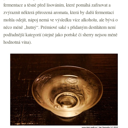
fermentace a těsně před lisováním, které pomáhá zafixovat a
zvýraznit některá přirozená aromata, která by další fermentací
mohla odejít, nápoj nemá ve výsledku více alkoholu, ale bývá o
něco méně „hutný“. Prémiové saké s přidaným destilátem není
podřadnější kategorií (stejně jako portské či sherry nejsou méně
hodnotná vína).