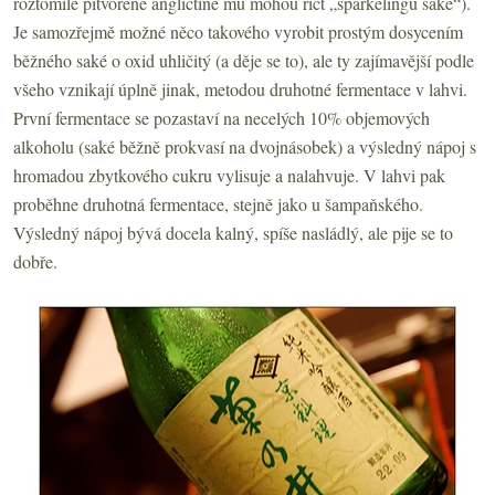
roztomile pitvořené angličtině mu mohou říct „sparkelingu sake“).
Je samozřejmě možné něco takového vyrobit prostým dosycením
běžného saké o oxid uhličitý (a děje se to), ale ty zajímavější podle
všeho vznikají úplně jinak, metodou druhotné fermentace v lahvi.
První fermentace se pozastaví na necelých 10% objemových
alkoholu (saké běžně prokvasí na dvojnásobek) a výsledný nápoj s
hromadou zbytkového cukru vylisuje a nalahvuje. V lahvi pak
proběhne druhotná fermentace, stejně jako u šampaňského.
Výsledný nápoj bývá docela kalný, spíše nasládlý, ale pije se to
dobře.