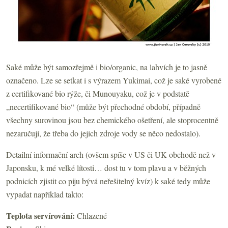
Saké může být samozřejmě i bio/organic, na lahvích je to jasně
označeno. Lze se setkat i s výrazem Yukimai, což je saké vyrobené
z certifikované bio rýže, či Munouyaku, což je v podstatě
„necertifikované bio“ (může být přechodné období, případně
všechny surovinou jsou bez chemického ošetření, ale stoprocentně
nezaručují, že třeba do jejich zdroje vody se něco nedostalo).
Detailní informační arch (ovšem spíše v US či UK obchodě než v
Japonsku, k mé velké lítosti… dost tu v tom plavu a v běžných
podnicích zjistit co piju bývá neřešitelný kvíz) k saké tedy může
vypadat například takto:
Teplota servírování:
Chlazené