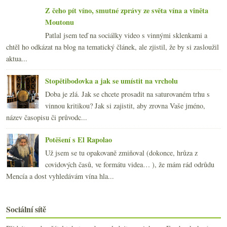
Z čeho pít víno, smutné zprávy ze světa vína a viněta
Moutonu
Patlal jsem teď na sociálky video s vinnými sklenkami a
chtěl ho odkázat na blog na tematický článek, ale zjistil, že by si zasloužil
aktua...
Stopětibodovka a jak se umístit na vrcholu
Doba je zlá. Jak se chcete prosadit na saturovaném trhu s
vinnou kritikou? Jak si zajistit, aby zrovna Vaše jméno,
název časopisu či průvodc...
Potěšení s El Rapolao
Už jsem se tu opakovaně zmiňoval (dokonce, hrůza z
covidových časů, ve formátu videa… ), že mám rád odrůdu
Mencía a dost vyhledávám vína hla...
Sociální sítě