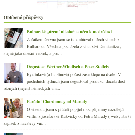
září
(21)
►
srpna
(22)
►
Oblíbené příspěvky
července
(14)
►
června
(22)
►
Bulharské „území nikoho“ a něco k medvědovi
května
(21)
►
Začátkem června jsem se tu zmiňoval o třech vínech z
dubna
(21)
►
Bulharska. Všechna pocházela z vinařství Damianitza ,
března
(24)
►
stejně jako dnešní vzorek, a pro...
února
(20)
►
ledna
(20)
►
Degustace Werther-Windisch a Peter Stolleis
2009
(249)
►
Ryzlinkové (a bublinové) počasí zase klepe na dveře! V
2008
(270)
►
posledních týdnech jsem degustoval produkci docela dost
2007
(108)
►
různých (nejen) německých vin...
Parádní Chardonnay od Marady
O víkendu jsem s přáteli popíjel moc příjemný nazrálejší
veltlín z josefovské Kukvičky od Petra Marady ( web , starší
zápisek z návštěvy vin...