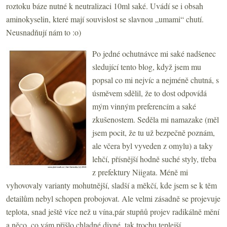
roztoku báze nutné k neutralizaci 10ml saké. Uvádí se i obsah
aminokyselin, které mají souvislost se slavnou „umami“ chutí.
Neusnadňují nám to :o)
Po jedné ochutnávce mi saké nadšenec
sledující tento blog, když jsem mu
popsal co mi nejvíc a nejméně chutná, s
úsměvem sdělil, že to dost odpovídá
mým vinným preferencím a saké
zkušenostem. Seděla mi namazake (měl
jsem pocit, že tu už bezpečně poznám,
ale včera byl vyveden z omylu) a taky
lehčí, přísnější hodně suché styly, třeba
z prefektury Niigata. Méně mi
vyhovovaly varianty mohutnější, sladší a měkčí, kde jsem se k těm
detailům nebyl schopen probojovat. Ale velmi zásadně se projevuje
teplota, snad ještě více než u vína,pár stupňů projev radikálně mění
a něco, co vám přišlo chladné divné, tak trochu teplejší