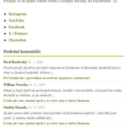
Přidejte se do přátel tohoto webu a sledujte novinky na Facebooku! :o)
►
Instagram
►
YouTube
►
Facebook
►
X (Twitter)
►
Mastodon
Poslední komentáře
Pavel Raclavský
26. 1. 2026
Trochu pozdě, ale přece jen bych reagoval na Frankovku od Kasnyiků. Hodnotil jsem ji
vloni ve Strekově podobně. Ovšem z…
Dvě frankovky s pozvánkou na festival, degustace a konferenci
William Vaverka
10. 12. 2025
Pokud se bude klučit na správných místech, nevidím v tom problém, réva patří do svahu.
Nicméně se obávám, že po dotacích…
Z čeho pít víno, smutné zprávy ze světa vína a viněta Moutonu
Ondřej Marada
10. 12. 2025
Já jako univerzální zesilovač vůně pužívám ručně foukanou Gabriel - Glas.Pak jsem
zjistil, že stejnou službu udělají opě…
Z čeho pít víno, smutné zprávy ze světa vína a viněta Moutonu