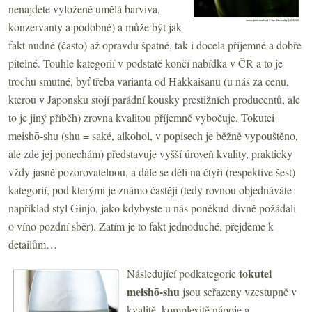
nenajdete vyloženě umělá barviva,
konzervanty a podobně) a může být jak
fakt nudné (často) až opravdu špatné, tak i docela příjemné a dobře
pitelné. Touhle kategorií v podstatě končí nabídka v ČR a to je
trochu smutné, byť třeba varianta od Hakkaisanu (u nás za cenu,
kterou v Japonsku stojí parádní kousky prestižních producentů, ale
to je jiný příběh) zrovna kvalitou příjemně vybočuje. Tokutei
meishō-shu (shu = saké, alkohol, v popisech je běžně vypouštěno,
ale zde jej ponechám) představuje vyšší úroveň kvality, prakticky
vždy jasně pozorovatelnou, a dále se dělí na čtyři (respektive šest)
kategorií, pod kterými je známo častěji (tedy rovnou objednáváte
například styl Ginjō, jako kdybyste u nás poněkud divně požádali
o víno pozdní sběr). Zatím je to fakt jednoduché, přejděme k
detailům…
tokutei
Následující podkategorie
meishō-shu
jsou seřazeny vzestupně v
kvalitě, komplexitě nápoje a