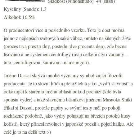
Sladkost (Nihonshudo): +4 (sušší)
Kyseliny (Sando): 1.3
Alkohol: 16.5%
O producentovi více u posledního vzorku. Toto je dost možná
jedno z nejlepších světových saké vůbec, omleto na šílených 23%
(proces trvá přes tři dny, poslední dvě procenta den), zde běžně
lisováno a ne systémem centrifugy (mají celkem čtyři varianty –
tuto, centrifugovou, šumivou a nama nigori).
Jméno Dassai skrývá mnohé významy symbolizující filozofii
producenta. Je to slovní hříčka přeložitelná jako „vydří slavnost“ a
odkazující k starému jménu oblasti odkud pochází (kde byla
spousta vyder) a také slavnému básníkovi jménem Masaoka Shiki
(říkal si Dassai, protože papíry se svými texty měl po pokoji
rozházené podobně, jako vydry pohazují na březích potoků kusy
kořisti), který přinesl revoluci v japonské poezii a pojetí haiku. Ale
celé je to na delší text :-)