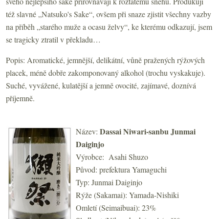
svého nejlepšího saké přirovnávají k roztátému sněhu. Produkují
též slavné „Natsuko's Sake“, ovšem při snaze zjistit všechny vazby
na příběh „starého muže a ocasu želvy“, ke kterému odkazují, jsem
se tragicky ztratil v překladu…
Popis: Aromatické, jemnější, delikátní, vůně pražených rýžových
placek, méně dobře zakomponovaný alkohol (trochu vyskakuje).
Suché, vyvážené, kulatější a jemně ovocité, zajímavé, doznívá
příjemně.
Dassai
Niwari-sanbu
Junmai
Název:
Daiginjo
Výrobce: Asahi Shuzo
Původ: prefektura Yamaguchi
Typ: Junmai Daiginjo
Rýže (Sakamai): Yamada-Nishiki
Omletí (Seimaibuai): 23%