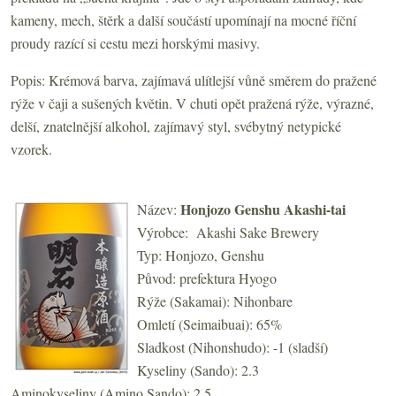
kameny, mech, štěrk a další součástí upomínají na mocné říční
proudy razící si cestu mezi horskými masivy.
Popis: Krémová barva, zajímavá ulítlejší vůně směrem do pražené
rýže v čaji a sušených květin. V chuti opět pražená rýže, výrazné,
delší, znatelnější alkohol, zajímavý styl, svébytný netypické
vzorek.
Honjozo Genshu Akashi-tai
Název:
Výrobce: Akashi Sake Brewery
Typ: Honjozo, Genshu
Původ: prefektura Hyogo
Rýže (Sakamai): Nihonbare
Omletí (Seimaibuai): 65%
Sladkost (Nihonshudo): -1 (sladší)
Kyseliny (Sando): 2.3
Aminokyseliny (Amino Sando): 2.5