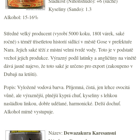
Sladkost (Nihonshudo): +6 (suché)
Kyseliny (Sando): 1.3
Alkohol: 15-16%
Středně velký producent (vyrobí 5000 koku, 180l várek, saké
ročně) s téměř třísetletou historií sídlící v městě Gose v prefektuře
Nara. Jejich saké těží z místní velmi tvrdé vody. Toto je v podstatě
vrchol jejich produkce. Výrazný podíl latinky a angličtiny na vinětě
dává jasně najevo, že toto saké je určeno pro export (zakoupeno v
Dubaji na letišti).
Popis: Vyloženě vodová barva. Příjemná, čistá, jen lehce ovocitá
vůně, ale výraznější, plnější kyprá chuť, kyseliny s lehkou
nasládlou linkou, dobře udělané, harmonické. Delší dochuť.
Alkohol mírně vystupuje.
Dewazakura
Karesansui
Název: