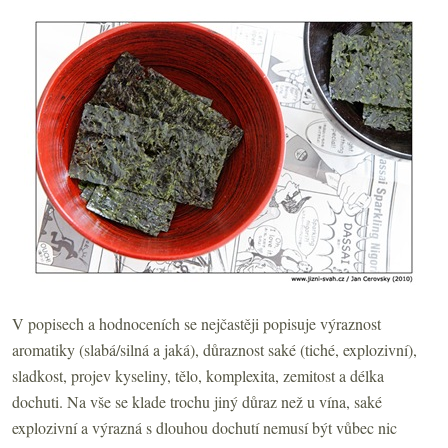
V popisech a hodnoceních se nejčastěji popisuje výraznost
aromatiky (slabá/silná a jaká), důraznost saké (tiché, explozivní),
sladkost, projev kyseliny, tělo, komplexita, zemitost a délka
dochuti. Na vše se klade trochu jiný důraz než u vína, saké
explozivní a výrazná s dlouhou dochutí nemusí být vůbec nic