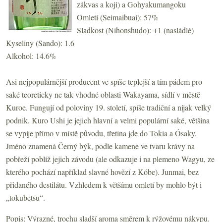
zákvas a koji) a Gohyakumangoku
Omletí (Seimaibuai): 57%
Sladkost (Nihonshudo): +1 (nasládlé)
Kyseliny (Sando): 1.6
Alkohol: 14.6%
Asi nejpopulárnější producent ve spíše teplejší a tím pádem pro
saké teoreticky ne tak vhodné oblasti Wakayama, sídlí v městě
Kuroe. Fungují od poloviny 19. století, spíše tradiční a nijak velký
podnik. Kuro Ushi je jejich hlavní a velmi populární saké, většina
se vypije přímo v místě původu, třetina jde do Tokia a Ósaky.
Jméno znamená Černý býk, podle kamene ve tvaru krávy na
pobřeží poblíž jejich závodu (ale odkazuje i na plemeno Wagyu, ze
kterého pochází například slavné hovězí z Kóbe). Junmai, bez
přidaného destilátu. Vzhledem k většímu omletí by mohlo být i
„tokubetsu“.
Popis: Výrazné, trochu sladší aroma směrem k rýžovému nákypu.