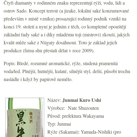
Čtyři diamanty v rodinném znaku reprezentují rýži, vodu, lidi a
ostrov Sado. Koncept terroir (a jizake, lokální saké konzumované
především v místě vzniku) prosazující rodinný podnik vznikl na
konci 19. století a nyní je jedním z těch, co kompletně opouštějí
základní řady saké a i díky mladému toji (mistrovi) zkouší, jakých
kvalit může saké z Niigaty dosáhnout. Toto je základ jejich
produkce (futsu-shu přestali dělat v roce 2009).
Popis: Bledé, rozumně aromatické, rýže, studená pramenitá
voda/led. Plnější, hutnější, kulaté, silnější styl, delší, působí trochu
nasládle i když by papírově nemělo.
Junmai Kuro Ushi
Název:
Výrobce: Nate Shuzouten
Původ: prefektura Wakayama
Typ: Junmai
Rýže (Sakamai): Yamada-Nishiki (pro