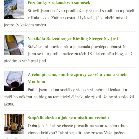
Poznámky z rakouských sámošek
Strávil jsem nedávno prodloužený víkend s rodinou a přáteli
v Rakousku. Zatímco ostatní lyžovali, já si oběhl místní
jezero (v každém směru ...
Vertikála Ratzenberger Riesling Steeger St. Jost
Stává se mi pravidelně, a je nemalá pravděpodobnost že
jsem se tu o problematice za těch 18+ let co píšu blog, a už
předtím o víně psal jind...
Z čeho pít víno, smutné zprávy ze světa vína a viněta
Moutonu
Patlal jsem teď na sociálky video s vinnými sklenkami a
chtěl ho odkázat na blog na tematický článek, ale zjistil, že by si zasloužil
aktua...
Stopětibodovka a jak se umístit na vrcholu
Doba je zlá. Jak se chcete prosadit na saturovaném trhu s
vinnou kritikou? Jak si zajistit, aby zrovna Vaše jméno,