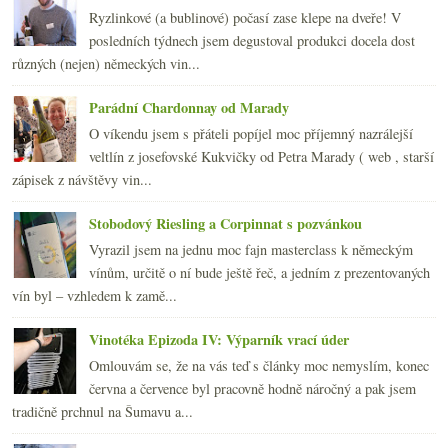
2009
(249)
►
Ryzlinkové (a bublinové) počasí zase klepe na dveře! V
2008
(270)
►
posledních týdnech jsem degustoval produkci docela dost
2007
(108)
►
různých (nejen) německých vin...
Parádní Chardonnay od Marady
O víkendu jsem s přáteli popíjel moc příjemný nazrálejší
veltlín z josefovské Kukvičky od Petra Marady ( web , starší
zápisek z návštěvy vin...
Stobodový Riesling a Corpinnat s pozvánkou
Vyrazil jsem na jednu moc fajn masterclass k německým
vínům, určitě o ní bude ještě řeč, a jedním z prezentovaných
vín byl – vzhledem k zamě...
Vinotéka Epizoda IV: Výparník vrací úder
Omlouvám se, že na vás teď s články moc nemyslím, konec
června a července byl pracovně hodně náročný a pak jsem
tradičně prchnul na Šumavu a...