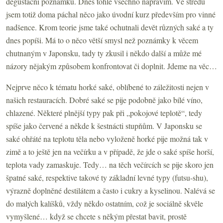
degustační poznámku. Dnes tohle všechno napravím. Ve středu
jsem totiž doma páchal něco jako úvodní kurz především pro vinné
nadšence. Krom teorie jsme také ochutnali devět různých saké a ty
dnes popíši. Má to o něco větší smysl než poznámky k věcem
chutnaným v Japonsku, tady ty zkusil i někdo další a může mé
názory nějakým způsobem konfrontovat či doplnit. Jdeme na věc…
Nejprve něco k tématu horké saké, oblíbené to záležitosti nejen v
našich restauracích. Dobré saké se pije podobně jako bílé víno,
chlazené. Některé plnější typy pak při „pokojové teplotě“, tedy
spíše jako červené a někde k šestnácti stupňům. V Japonsku se
saké ohřáté na teplotu těla nebo vyloženě horké pije možná tak v
zimě a to ještě jen na večírku a v případě, že jde o saké spíše horší,
teplota vady zamaskuje. Tedy… na těch večírcích se pije skoro jen
špatné saké, respektive takové ty základní levné typy (futsu-shu),
výrazně doplněné destilátem a často i cukry a kyselinou. Nalévá se
do malých kalíšků, vždy někdo ostatním, což je sociálně skvěle
vymyšlené… když se chcete s někým přestat bavit, prostě