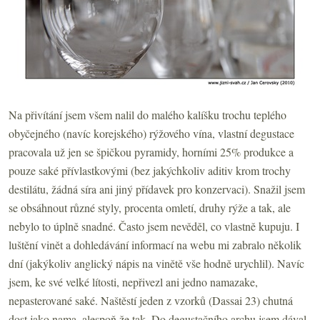
Na přivítání jsem všem nalil do malého kalíšku trochu teplého
obyčejného (navíc korejského) rýžového vína, vlastní degustace
pracovala už jen se špičkou pyramidy, horními 25% produkce a
pouze saké přívlastkovými (bez jakýchkoliv aditiv krom trochy
destilátu, žádná síra ani jiný přídavek pro konzervaci). Snažil jsem
se obsáhnout různé styly, procenta omletí, druhy rýže a tak, ale
nebylo to úplně snadné. Často jsem nevěděl, co vlastně kupuju. I
luštění vinět a dohledávání informací na webu mi zabralo několik
dní (jakýkoliv anglický nápis na vinětě vše hodně urychlil). Navíc
jsem, ke své velké lítosti, nepřivezl ani jedno namazake,
nepasterované saké. Naštěstí jeden z vzorků (Dassai 23) chutná
dost jako nama, alespoň že tak. Do degustačního archu jsem dával