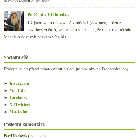
název časopisu či průvodc...
Potěšení s El Rapolao
Už jsem se tu opakovaně zmiňoval (dokonce, hrůza z
covidových časů, ve formátu videa… ), že mám rád odrůdu
Mencía a dost vyhledávám vína hla...
Sociální sítě
Přidejte se do přátel tohoto webu a sledujte novinky na Facebooku! :o)
►
Instagram
►
YouTube
►
Facebook
►
X (Twitter)
►
Mastodon
Poslední komentáře
Pavel Raclavský
26. 1. 2026