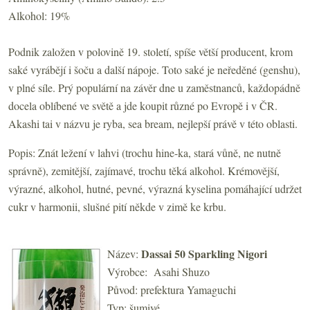
Alkohol: 19%
Podnik založen v polovině 19. století, spíše větší producent, krom
saké vyrábějí i šoču a další nápoje. Toto saké je neředěné (genshu),
v plné síle. Prý populární na závěr dne u zaměstnanců, každopádně
docela oblíbené ve světě a jde koupit různé po Evropě i v ČR.
Akashi tai v názvu je ryba, sea bream, nejlepší právě v této oblasti.
Popis: Znát ležení v lahvi (trochu hine-ka, stará vůně, ne nutně
správně), zemitější, zajímavé, trochu těká alkohol. Krémovější,
výrazné, alkohol, hutné, pevné, výrazná kyselina pomáhající udržet
cukr v harmonii, slušné pití někde v zimě ke krbu.
Dassai 50 Sparkling Nigori
Název:
Výrobce: Asahi Shuzo
Původ: prefektura Yamaguchi
Typ: šumivé