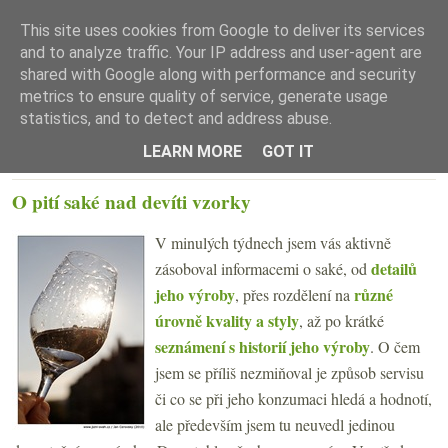
This site uses cookies from Google to deliver its services
and to analyze traffic. Your IP address and user-agent are
shared with Google along with performance and security
metrics to ensure quality of service, generate usage
statistics, and to detect and address abuse.
☰ Menu
LEARN MORE
GOT IT
PÁTEK 29. ŘÍJNA 2010
O pití saké nad devíti vzorky
V minulých týdnech jsem vás aktivně
detailů
zásoboval informacemi o saké, od
jeho výroby
různé
, přes rozdělení na
úrovně kvality a styly
, až po krátké
seznámení s historií jeho výroby
. O čem
jsem se příliš nezmiňoval je způsob servisu
či co se při jeho konzumaci hledá a hodnotí,
ale především jsem tu neuvedl jedinou