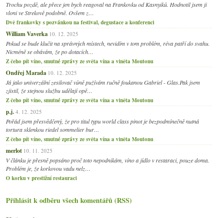
Trochu pozdě, ale přece jen bych reagoval na Frankovku od Kasnyiků. Hodnotil jsem ji
vloni ve Strekově podobně. Ovšem z…
Dvě frankovky s pozvánkou na festival, degustace a konferenci
William Vaverka
10. 12. 2025
Pokud se bude klučit na správných místech, nevidím v tom problém, réva patří do svahu.
Nicméně se obávám, že po dotacích…
Z čeho pít víno, smutné zprávy ze světa vína a viněta Moutonu
Ondřej Marada
10. 12. 2025
Já jako univerzální zesilovač vůně pužívám ručně foukanou Gabriel - Glas.Pak jsem
zjistil, že stejnou službu udělají opě…
Z čeho pít víno, smutné zprávy ze světa vína a viněta Moutonu
p.j.
4. 12. 2025
Pořád jsem přesvědčený, že pro titul typu world class pinot je bezpodmínečně nutná
tortura sklenkou riedel sommelier bur…
Z čeho pít víno, smutné zprávy ze světa vína a viněta Moutonu
merlot
10. 11. 2025
V článku je přesně popsáno proč toto nepodnikám, víno a jídlo v restaraci, pouze doma.
Problém je, že korkovou vadu nelz…
O korku v prestižní restauraci
Přihlásit k odběru všech komentářů (RSS)