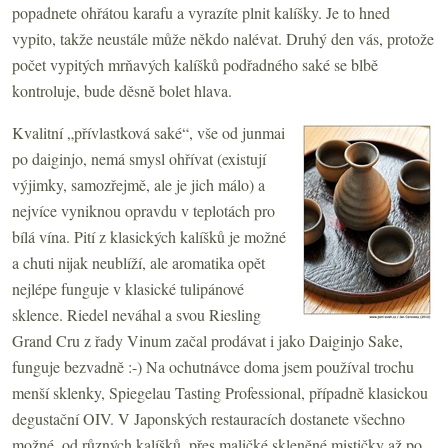
popadnete ohřátou karafu a vyrazíte plnit kalíšky. Je to hned
vypito, takže neustále může někdo nalévat. Druhý den vás, protože
počet vypitých mrňavých kalíšků podřadného saké se blbě
kontroluje, bude děsně bolet hlava.
Kvalitní „přívlastková saké“, vše od junmai
po daiginjo, nemá smysl ohřívat (existují
výjimky, samozřejmě, ale je jich málo) a
nejvíce vyniknou opravdu v teplotách pro
bílá vína. Pití z klasických kalíšků je možné
a chuti nijak neublíží, ale aromatika opět
nejlépe funguje v klasické tulipánové
sklence. Riedel neváhal a svou Riesling
Grand Cru z řady Vinum začal prodávat i jako Daiginjo Sake,
funguje bezvadně :-) Na ochutnávce doma jsem používal trochu
menší sklenky, Spiegelau Tasting Professional, případně klasickou
degustační OIV. V Japonských restauracích dostanete všechno
možné, od různých kalíšků, přes maličké skleněné mističky až po