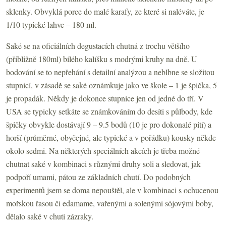
sklenky. Obvyklá porce do malé karafy, ze které si naléváte, je
1/10 typické lahve – 180 ml.
Saké se na oficiálních degustacích chutná z trochu většího
(přibližně 180ml) bílého kalíšku s modrými kruhy na dně. U
bodování se to nepřehání s detailní analýzou a neblbne se složitou
stupnicí, v zásadě se saké oznámkuje jako ve škole – 1 je špička, 5
je propadák. Někdy je dokonce stupnice jen od jedné do tří. V
USA se typicky setkáte se známkováním do desíti s půlbody, kde
špičky obvykle dostávají 9 – 9.5 bodů (10 je pro dokonalé pití) a
horší (průměrné, obyčejné, ale typické a v pořádku) kousky někde
okolo sedmi. Na některých speciálních akcích je třeba možné
chutnat saké v kombinaci s různými druhy soli a sledovat, jak
podpoří umami, pátou ze základních chutí. Do podobných
experimentů jsem se doma nepouštěl, ale v kombinaci s ochucenou
mořskou řasou či edamame, vařenými a solenými sójovými boby,
dělalo saké v chuti zázraky.