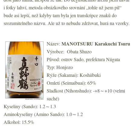
i fotky lahví, metoda obrázkového srovnání „tohle už jsem pil“
bude asi lepší, než kdyby tam byla jen transkripce znaků do
srozumitelného názvu. Ale už to nebudu zdržovat, hurá na vzorky.
MANOTSURU Karakuchi Tsuru
Název:
Výrobce: Obata Shuzo
Původ: ostrov Sado, prefektura Niigata
Typ: Honjozo
Rýže (Sakamai): Koshiibuki
Omletí (Seimaibuai): 65%
Sladkost (Nihonshudo): -+8～+10 (velmi
suché)
Kyseliny (Sando): 1.2～1.3
Aminokyseliny (Amino Sando): 1.0～1.2
Alkohol: 15.5%