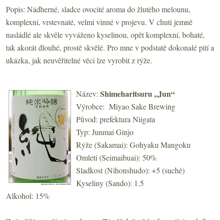
Popis: Nádherné, sladce ovocité aroma do žlutého melounu,
komplexní, vrstevnaté, velmi vinné v projevu. V chuti jemně
nasládlé ale skvěle vyváženo kyselinou, opět komplexní, bohaté,
tak akorát dlouhé, prostě skvělé. Pro mne v podstatě dokonalé pití a
ukázka, jak neuvěřitelné věci lze vyrobit z rýže.
Shimeharitsuru „Jun“
Název:
Výrobce: Miyao Sake Brewing
Původ: prefektura Niigata
Typ: Junmai Ginjo
Rýže (Sakamai): Gohyaku Mangoku
Omletí (Seimaibuai): 50%
Sladkost (Nihonshudo): +5 (suché)
Kyseliny (Sando): 1.5
Alkohol: 15%