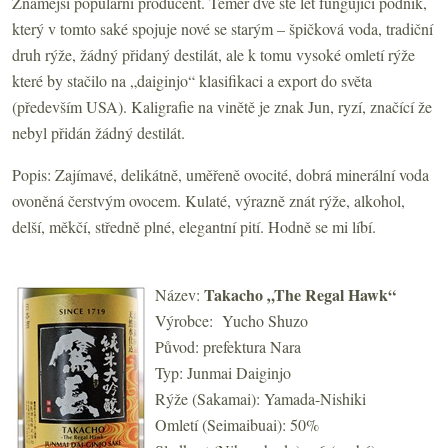
Známější populární producent. Téměř dvě stě let fungující podnik,
který v tomto saké spojuje nové se starým – špičková voda, tradiční
druh rýže, žádný přidaný destilát, ale k tomu vysoké omletí rýže
které by stačilo na „daiginjo“ klasifikaci a export do světa
(především USA). Kaligrafie na vinětě je znak Jun, ryzí, značící že
nebyl přidán žádný destilát.
Popis: Zajímavé, delikátně, uměřeně ovocité, dobrá minerální voda
ovoněná čerstvým ovocem. Kulaté, výrazně znát rýže, alkohol,
delší, měkčí, středně plné, elegantní pití. Hodně se mi líbí.
Takacho „The Regal Hawk“
Název:
Výrobce: Yucho Shuzo
Původ: prefektura Nara
Typ: Junmai Daiginjo
Rýže (Sakamai): Yamada-Nishiki
Omletí (Seimaibuai): 50%