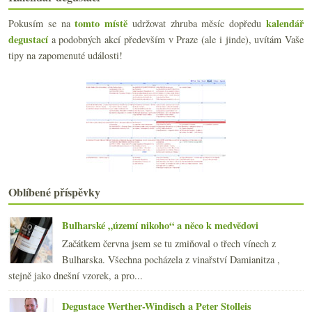
Úvod do saké III. – Historie ve zkratce
Průlet galadegustací Kupmeto se dvěma objevy
tomto místě
kalendář
Pokusím se na
udržovat zhruba měsíc dopředu
Něco veltlínu s lepenicí a poznámky z Wachau
degustací
a podobných akcí především v Praze (ale i jinde), uvítám Vaše
Bílý Montus, Sonoma Pinot a krásný Ryzlink
tipy na zapomenuté události!
Výsledky ankety „Saké?“
Salát z popelníku, porno a „divné“ Japonsko
Úvod do saké II. – Druhy a styly saké
Yakitori aneb kuřecí obžerství
Japonské highballs – čůhaj a ti další
Japonský krab salutuje české výpravě
Svačinový generátor odpadního materiálu
září
(21)
►
srpna
(22)
►
Oblíbené příspěvky
července
(14)
►
června
(22)
►
Bulharské „území nikoho“ a něco k medvědovi
května
(21)
►
Začátkem června jsem se tu zmiňoval o třech vínech z
dubna
(21)
►
Bulharska. Všechna pocházela z vinařství Damianitza ,
března
(24)
►
stejně jako dnešní vzorek, a pro...
února
(20)
►
ledna
(20)
►
Degustace Werther-Windisch a Peter Stolleis