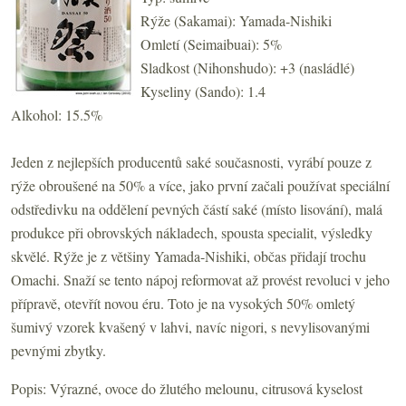
Rýže (Sakamai): Yamada-Nishiki
Omletí (Seimaibuai): 5%
Sladkost (Nihonshudo): +3 (nasládlé)
Kyseliny (Sando): 1.4
Alkohol: 15.5%
Jeden z nejlepších producentů saké současnosti, vyrábí pouze z
rýže obroušené na 50% a více, jako první začali používat speciální
odstředivku na oddělení pevných částí saké (místo lisování), malá
produkce při obrovských nákladech, spousta specialit, výsledky
skvělé. Rýže je z většiny Yamada-Nishiki, občas přidají trochu
Omachi. Snaží se tento nápoj reformovat až provést revoluci v jeho
přípravě, otevřít novou éru. Toto je na vysokých 50% omletý
šumivý vzorek kvašený v lahvi, navíc nigori, s nevylisovanými
pevnými zbytky.
Popis: Výrazné, ovoce do žlutého melounu, citrusová kyselost