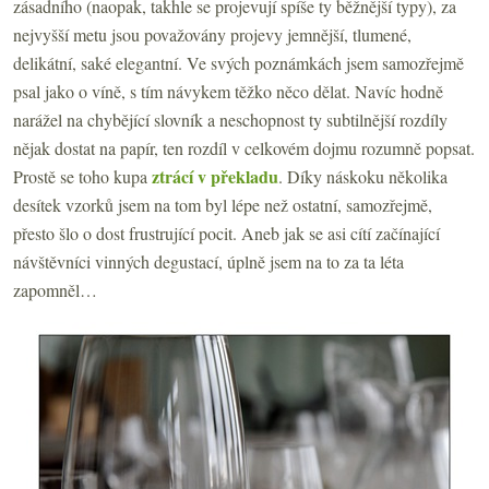
zásadního (naopak, takhle se projevují spíše ty běžnější typy), za
nejvyšší metu jsou považovány projevy jemnější, tlumené,
delikátní, saké elegantní. Ve svých poznámkách jsem samozřejmě
psal jako o víně, s tím návykem těžko něco dělat. Navíc hodně
narážel na chybějící slovník a neschopnost ty subtilnější rozdíly
nějak dostat na papír, ten rozdíl v celkovém dojmu rozumně popsat.
ztrácí v překladu
Prostě se toho kupa
. Díky náskoku několika
desítek vzorků jsem na tom byl lépe než ostatní, samozřejmě,
přesto šlo o dost frustrující pocit. Aneb jak se asi cítí začínající
návštěvníci vinných degustací, úplně jsem na to za ta léta
zapomněl…