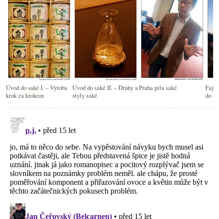
Úvod do saké I. – Výroba
Úvod do saké II. – Druhy a
Praha pila saké
Fajn 
krok za krokem
styly saké
do sb