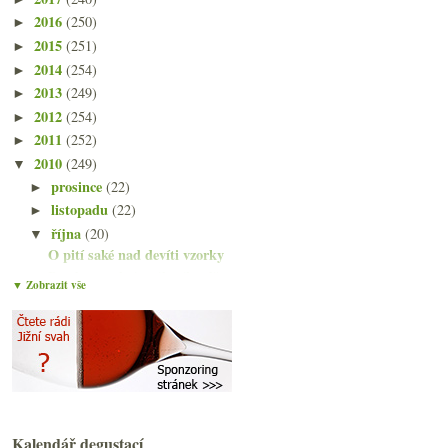
2016
(250)
►
2015
(251)
►
2014
(254)
►
2013
(249)
►
2012
(254)
►
2011
(252)
►
2010
(249)
▼
prosince
(22)
►
listopadu
(22)
►
října
(20)
▼
O pití saké nad devíti vzorky
Bordeaux plné spáleného dřeva
▼ Zobrazit vše
Pinot Noir z Čech a Moravy 2005 – část II.
Výsledky ankety „Recyklujete vinné lahve?“
Válka klonů aneb jméno odrůdy nestačí
Japonské lázeňské městečko a „dietní“ večeře
Tři fajn červená a podzimní menu
18x Rulandské bílé ve slepé ochutnávce
Reisten ročník 2009 a projekt L-G-L
Kalendář degustací