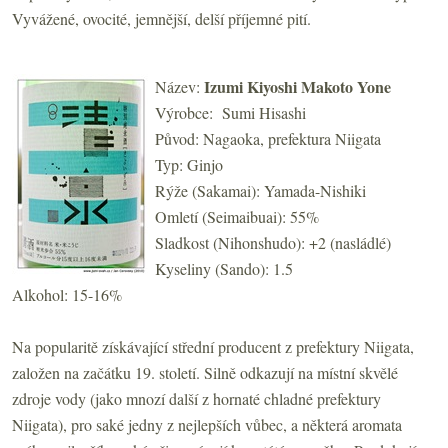
Vyvážené, ovocité, jemnější, delší příjemné pití.
Izumi Kiyoshi Makoto Yone
Název:
Výrobce: Sumi Hisashi
Původ: Nagaoka, prefektura Niigata
Typ: Ginjo
Rýže (Sakamai): Yamada-Nishiki
Omletí (Seimaibuai): 55%
Sladkost (Nihonshudo): +2 (nasládlé)
Kyseliny (Sando): 1.5
Alkohol: 15-16%
Na popularitě získávající střední producent z prefektury Niigata,
založen na začátku 19. století. Silně odkazují na místní skvělé
zdroje vody (jako mnozí další z hornaté chladné prefektury
Niigata), pro saké jedny z nejlepších vůbec, a některá aromata