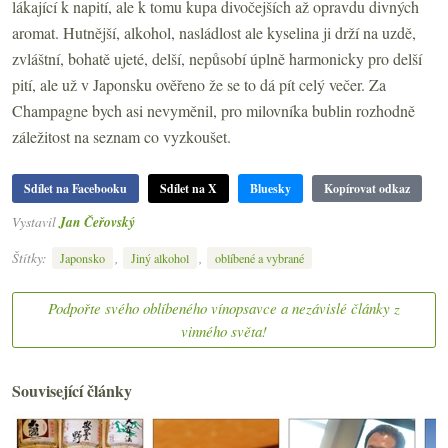
lákající k napití, ale k tomu kupa divočejších až opravdu divných
aromat. Hutnější, alkohol, nasládlost ale kyselina ji drží na uzdě,
zvláštní, bohatě ujeté, delší, nepůsobí úplně harmonicky pro delší
pití, ale už v Japonsku ověřeno že se to dá pít celý večer. Za
Champagne bych asi nevyměnil, pro milovníka bublin rozhodně
záležitost na seznam co vyzkoušet.
Sdílet na Facebooku
Sdílet na X
Bluesky
Kopírovat odkaz
Vystavil
Jan Čeřovský
Štítky:
,
,
Japonsko
Jiný alkohol
oblíbené a vybrané
Podpořte svého oblíbeného vínopsavce a nezávislé články z
vinného světa!
Související články