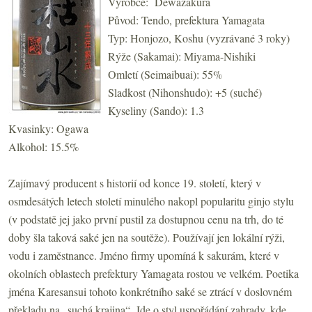
Výrobce: Dewazakura
Původ: Tendo, prefektura Yamagata
Typ: Honjozo, Koshu (vyzrávané 3 roky)
Rýže (Sakamai): Miyama-Nishiki
Omletí (Seimaibuai): 55%
Sladkost (Nihonshudo): +5 (suché)
Kyseliny (Sando): 1.3
Kvasinky: Ogawa
Alkohol: 15.5%
Zajímavý producent s historií od konce 19. století, který v
osmdesátých letech století minulého nakopl popularitu ginjo stylu
(v podstatě jej jako první pustil za dostupnou cenu na trh, do té
doby šla taková saké jen na soutěže). Používají jen lokální rýži,
vodu i zaměstnance. Jméno firmy upomíná k sakurám, které v
okolních oblastech prefektury Yamagata rostou ve velkém. Poetika
jména Karesansui tohoto konkrétního saké se ztrácí v doslovném
překladu na „suchá krajina“. Jde o styl uspořádání zahrady, kde