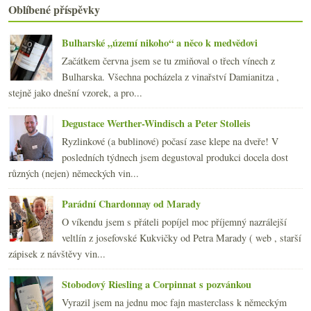
srpna
(22)
►
Oblíbené příspěvky
července
(14)
►
června
(22)
►
Bulharské „území nikoho“ a něco k medvědovi
května
(21)
►
Začátkem června jsem se tu zmiňoval o třech vínech z
dubna
(21)
►
Bulharska. Všechna pocházela z vinařství Damianitza ,
března
(24)
►
stejně jako dnešní vzorek, a pro...
února
(20)
►
ledna
(20)
►
Degustace Werther-Windisch a Peter Stolleis
2009
(249)
►
Ryzlinkové (a bublinové) počasí zase klepe na dveře! V
2008
(270)
►
posledních týdnech jsem degustoval produkci docela dost
2007
(108)
►
různých (nejen) německých vin...
Parádní Chardonnay od Marady
O víkendu jsem s přáteli popíjel moc příjemný nazrálejší
veltlín z josefovské Kukvičky od Petra Marady ( web , starší
zápisek z návštěvy vin...
Stobodový Riesling a Corpinnat s pozvánkou
Vyrazil jsem na jednu moc fajn masterclass k německým