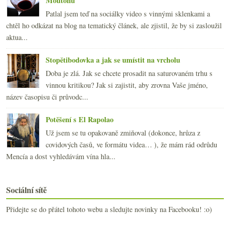
Moutonu
Patlal jsem teď na sociálky video s vinnými sklenkami a
chtěl ho odkázat na blog na tematický článek, ale zjistil, že by si zasloužil
aktua...
Stopětibodovka a jak se umístit na vrcholu
Doba je zlá. Jak se chcete prosadit na saturovaném trhu s
vinnou kritikou? Jak si zajistit, aby zrovna Vaše jméno,
název časopisu či průvodc...
Potěšení s El Rapolao
Už jsem se tu opakovaně zmiňoval (dokonce, hrůza z
covidových časů, ve formátu videa… ), že mám rád odrůdu
Mencía a dost vyhledávám vína hla...
Sociální sítě
Přidejte se do přátel tohoto webu a sledujte novinky na Facebooku! :o)