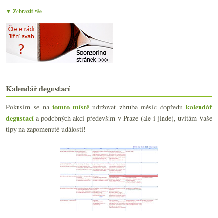
Bordeaux plné spáleného dřeva
▼ Zobrazit vše
Pinot Noir z Čech a Moravy 2005 – část II.
Výsledky ankety „Recyklujete vinné lahve?“
Válka klonů aneb jméno odrůdy nestačí
Japonské lázeňské městečko a „dietní“ večeře
Tři fajn červená a podzimní menu
18x Rulandské bílé ve slepé ochutnávce
Reisten ročník 2009 a projekt L-G-L
Kalendář degustací
Úvod do saké III. – Historie ve zkratce
Průlet galadegustací Kupmeto se dvěma objevy
tomto místě
kalendář
Pokusím se na
udržovat zhruba měsíc dopředu
Něco veltlínu s lepenicí a poznámky z Wachau
degustací
a podobných akcí především v Praze (ale i jinde), uvítám Vaše
Bílý Montus, Sonoma Pinot a krásný Ryzlink
tipy na zapomenuté události!
Výsledky ankety „Saké?“
Salát z popelníku, porno a „divné“ Japonsko
Úvod do saké II. – Druhy a styly saké
Yakitori aneb kuřecí obžerství
Japonské highballs – čůhaj a ti další
Japonský krab salutuje české výpravě
Svačinový generátor odpadního materiálu
září
(21)
►