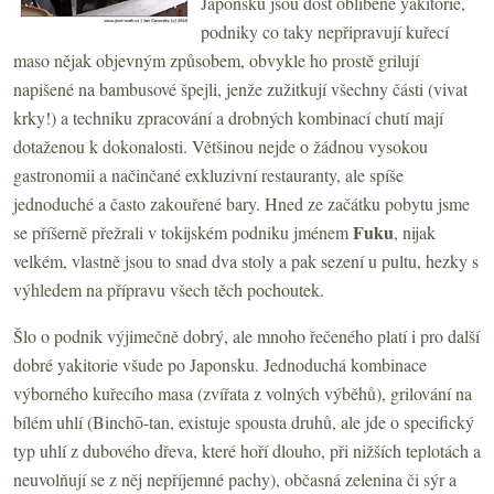
Japonsku jsou dost oblíbené yakitorie,
podniky co taky nepřipravují kuřecí
maso nějak objevným způsobem, obvykle ho prostě grilují
napišené na bambusové špejli, jenže zužitkují všechny části (vivat
krky!) a techniku zpracování a drobných kombinací chutí mají
dotaženou k dokonalosti. Většinou nejde o žádnou vysokou
gastronomii a načinčané exkluzivní restauranty, ale spíše
jednoduché a často zakouřené bary. Hned ze začátku pobytu jsme
Fuku
se příšerně přežrali v tokijském podniku jménem
, nijak
velkém, vlastně jsou to snad dva stoly a pak sezení u pultu, hezky s
výhledem na přípravu všech těch pochoutek.
Šlo o podnik výjimečně dobrý, ale mnoho řečeného platí i pro další
dobré yakitorie všude po Japonsku. Jednoduchá kombinace
výborného kuřecího masa (zvířata z volných výběhů), grilování na
bílém uhlí (Binchō-tan, existuje spousta druhů, ale jde o specifický
typ uhlí z dubového dřeva, které hoří dlouho, při nižších teplotách a
neuvolňují se z něj nepříjemné pachy), občasná zelenina či sýr a