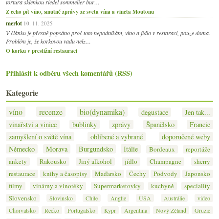
tortura sklenkou riedel sommelier bur…
Z čeho pít víno, smutné zprávy ze světa vína a viněta Moutonu
merlot
10. 11. 2025
V článku je přesně popsáno proč toto nepodnikám, víno a jídlo v restaraci, pouze doma.
Problém je, že korkovou vadu nelz…
O korku v prestižní restauraci
Přihlásit k odběru všech komentářů (RSS)
Kategorie
víno
recenze
bio(dynamika)
degustace
Jen tak...
vinařství a vinice
bublinky
zprávy
Španělsko
Francie
zamyšlení o světě vína
oblíbené a vybrané
doporučené weby
Německo
Morava
Burgundsko
Itálie
Bordeaux
reportáže
ankety
Rakousko
Jiný alkohol
jídlo
Champagne
sherry
restaurace
knihy a časopisy
Maďarsko
Čechy
Podvody
Japonsko
filmy
vinárny a vinotéky
Supermarketovky
kuchyně
speciality
Slovensko
Slovinsko
Chile
Anglie
USA
Austrálie
video
Chorvatsko
Řecko
Portugalsko
Kypr
Argentina
Nový Zéland
Gruzie