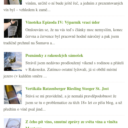
vínům, určitě o ní bude ještě řeč, a jedním z prezentovaných
vín byl – vzhledem k zamě...
Vinotéka Epizoda IV: Výparník vrací úder
Omlouvám se, že na vás teď s články moc nemyslím, konec
června a července byl pracovně hodně náročný a pak jsem
tradičně prchnul na Šumavu a...
Poznámky z rakouských sámošek
Strávil jsem nedávno prodloužený víkend s rodinou a přáteli
v Rakousku. Zatímco ostatní lyžovali, já si oběhl místní
jezero (v každém směru ...
Vertikála Ratzenberger Riesling Steeger St. Jost
Stává se mi pravidelně, a je nemalá pravděpodobnost že
jsem se tu o problematice za těch 18+ let co píšu blog, a už
předtím o víně psal jind...
Z čeho pít víno, smutné zprávy ze světa vína a viněta