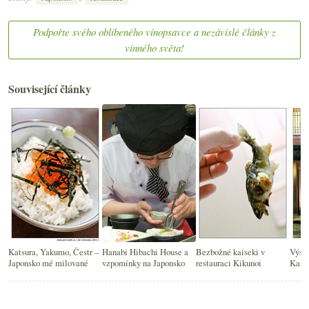
Podpořte svého oblíbeného vínopsavce a nezávislé články z
vinného světa!
Související články
Katsura, Yakumo, Čestr –
Hanabi Hibachi House a
Bezbožné kaiseki v
Výstu
Japonsko mé milované
vzpomínky na Japonsko
restauraci Kikunoi
Kaise