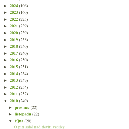
2024
(106)
►
2023
(160)
►
2022
(225)
►
2021
(239)
►
2020
(239)
►
2019
(238)
►
2018
(240)
►
2017
(240)
►
2016
(250)
►
2015
(251)
►
2014
(254)
►
2013
(249)
►
2012
(254)
►
2011
(252)
►
2010
(249)
▼
prosince
(22)
►
listopadu
(22)
►
října
(20)
▼
O pití saké nad devíti vzorky