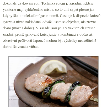
dokonalé dávkování soli. Technika solení je zásadní, některé
yakitorie mají vyhlášeného mistra, co to umí sypat přesně jak
kdyby šlo o molekulární gastronomii. Často je k dispozici kuřecí i
syrové a různě nakládané, odvážil jsem se objednat, ale zrovna
došlo (možná dobře). V zásadě jsou jídla v yakitoriích strašně
snadná, prostě grilované kuře, jenže v kombinaci s občas až
obsesivní pečlivostí Japonců mohou být výsledky neuvěřitelně
dobré, šťavnaté a vůbec.