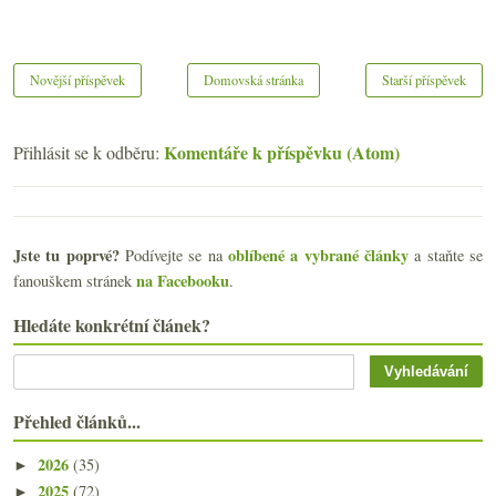
Novější příspěvek
Domovská stránka
Starší příspěvek
Komentáře k příspěvku (Atom)
Přihlásit se k odběru:
Jste tu poprvé?
oblíbené a vybrané články
Podívejte se na
a staňte se
na Facebooku
fanouškem stránek
.
Hledáte konkrétní článek?
Přehled článků...
2026
(35)
►
2025
(72)
►