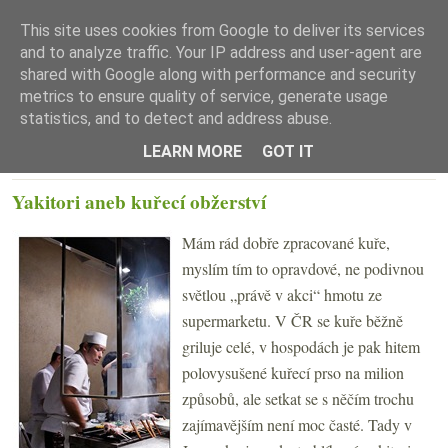
This site uses cookies from Google to deliver its services
and to analyze traffic. Your IP address and user-agent are
shared with Google along with performance and security
metrics to ensure quality of service, generate usage
statistics, and to detect and address abuse.
☰ Menu
LEARN MORE
GOT IT
ÚTERÝ 5. ŘÍJNA 2010
Yakitori aneb kuřecí obžerství
Mám rád dobře zpracované kuře,
myslím tím to opravdové, ne podivnou
světlou „právě v akci“ hmotu ze
supermarketu. V ČR se kuře běžně
griluje celé, v hospodách je pak hitem
polovysušené kuřecí prso na milion
způsobů, ale setkat se s něčím trochu
zajímavějším není moc časté. Tady v