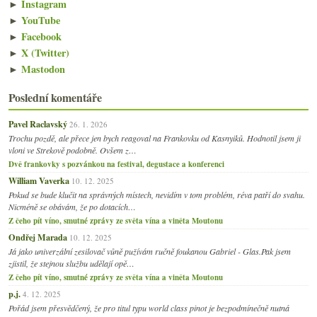
►
Instagram
►
YouTube
►
Facebook
►
X (Twitter)
►
Mastodon
Poslední komentáře
Pavel Raclavský
26. 1. 2026
Trochu pozdě, ale přece jen bych reagoval na Frankovku od Kasnyiků. Hodnotil jsem ji
vloni ve Strekově podobně. Ovšem z…
Dvě frankovky s pozvánkou na festival, degustace a konferenci
William Vaverka
10. 12. 2025
Pokud se bude klučit na správných místech, nevidím v tom problém, réva patří do svahu.
Nicméně se obávám, že po dotacích…
Z čeho pít víno, smutné zprávy ze světa vína a viněta Moutonu
Ondřej Marada
10. 12. 2025
Já jako univerzální zesilovač vůně pužívám ručně foukanou Gabriel - Glas.Pak jsem
zjistil, že stejnou službu udělají opě…
Z čeho pít víno, smutné zprávy ze světa vína a viněta Moutonu
p.j.
4. 12. 2025
Pořád jsem přesvědčený, že pro titul typu world class pinot je bezpodmínečně nutná