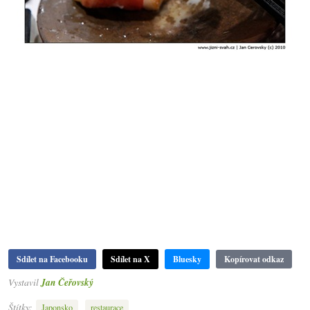
Sdílet na Facebooku
Sdílet na X
Bluesky
Kopírovat odkaz
Vystavil
Jan Čeřovský
Štítky:
,
Japonsko
restaurace