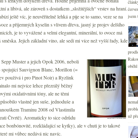
au s lehkým dotykem dřeva. Hodně příjemná a ovocně bohatá
článk
ktní a líbivá, ale zároveň s dostatkem „složitějších“ vrstev na hraní.
červe
ízí ještě víc, je neuvěřitelně lehká a pije se to samo, veze se na
jsem 
voce a příjemných kyselin s vlivem dřeva, jasný je projev delšího
nicích, je to vyvážené a velmi elegantní, minerální, to ovoce má
 směska. Jejich základní víno, ale sedí mi více než vyšší řady, kde
prodl
Rakou
t Sepp Muster a jejich Opok 2006, neboli
oběhl
spojující Sauvignon Blanc, Morillon (=
ev používá i pro Pinot Noir) a Ryzlink
ínalo mi nejvíce lehce přezrálý běžný
kovými oxidativními tóny, ale ne těmi
 působilo vlastně jen suše, jednoduše a
nemal
probl
 fanouškem Tramínu 2008 od Vlastimila
už pře
rati Čtvrtě). Aromaticky to sice odrůdu
ehce bonbónovité, rozkládající se kytky), ale v chuti je to takové
 které mi vůbec nedává nic navíc.