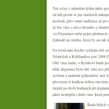
Ten večer v minulém týdnu takto pro
od lidí prostě se jen snažících naku
nechodí, přes vinné nadšence až po n
že bio víno = něco divného a vlastně
:o) Degustace měla nejen představit
Zahradě na otázku, která by asi tak 
Na úvod mne trochu vylekala dvě ro
Němčiček a Kékfrankos rosé 2008 F
Obě vína znám, o Ryšákovi budu psát
téhle degustaci byla obě vína sice p
sevřená a znatelně jednodušší, než si
převozem či krátkou dobou otevření
zlepšil po třech hodinách při dopíjen
takto neutrpěla i další vína, která j
Řadu bílých ví