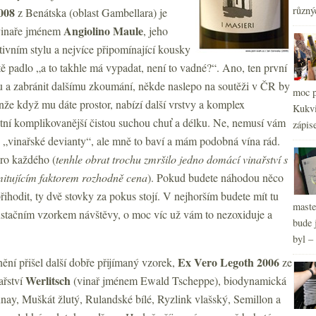
různý
2
008
z Benátska (oblast Gambellara) je
►
2
►
Angiolino Maule
vinaře jménem
, jeho
tivním stylu a nejvíce připomínající kousky
tě padlo „a to takhle má vypadat, není to vadné?“. Ano, ten první
u a zabránit dalšímu zkoumání, někde naslepo na soutěži v ČR by
moc p
nže když mu dáte prostor, nabízí další vrstvy a komplex
Kukvi
ktní komplikovanější čistou suchou chuť a délku. Ne, nemusí vám
zápis
o „vinařské devianty“, ale mně to baví a mám podobná vína rád.
pro každého (
tenhle obrat trochu zmršilo jedno domácí vinařství s
imitujícím faktorem rozhodně cena
). Pokud budete náhodou něco
ihodit, ty dvě stovky za pokus stojí. V nejhorším budete mít tu
maste
gustačním vzorkem návštěvy, o moc víc už vám to nezoxiduje a
bude 
byl –
Ex Vero Legoth 2006
ění přišel další dobře přijímaný vzorek,
ze
Werlitsch
ařství
(vinař jménem Ewald Tscheppe), biodynamická
ay, Muškát žlutý, Rulandské bílé, Ryzlink vlašský, Semillon a