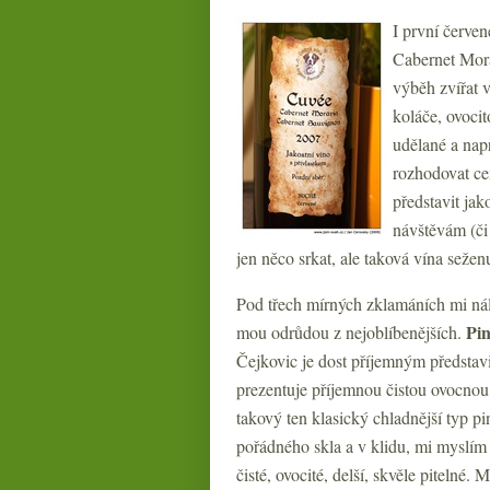
I první červe
Cabernet Morav
výběh zvířat v
koláče, ovocit
udělané a nap
rozhodovat cen
představit ja
návštěvám (či
jen něco srkat, ale taková vína seže
Pod třech mírných zklamáních mi nál
Pin
mou odrůdou z nejoblíbenějších.
Čejkovic je dost příjemným představi
prezentuje příjemnou čistou ovocnou
takový ten klasický chladnější typ pi
pořádného skla a v klidu, mi myslím
čisté, ovocité, delší, skvěle pitelné