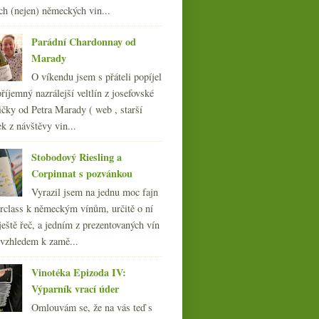
ch (nejen) německých vin...
008
(270)
007
(108)
Parádní Chardonnay od
Marady
O víkendu jsem s přáteli popíjel
říjemný nazrálejší veltlín z josefovské
čky od Petra Marady ( web , starší
ek z návštěvy vin...
Stobodový Riesling a
Corpinnat s pozvánkou
Vyrazil jsem na jednu moc fajn
rclass k německým vínům, určitě o ní
ještě řeč, a jedním z prezentovaných vín
 vzhledem k zamě...
Vinotéka Epizoda IV:
Výparník vrací úder
Omlouvám se, že na vás teď s