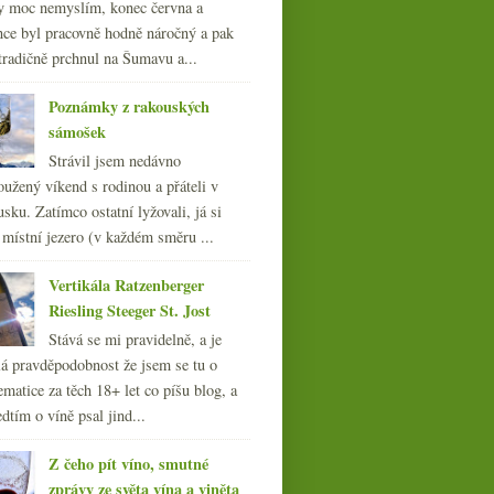
y moc nemyslím, konec června a
nce byl pracovně hodně náročný a pak
tradičně prchnul na Šumavu a...
Poznámky z rakouských
sámošek
Strávil jsem nedávno
oužený víkend s rodinou a přáteli v
sku. Zatímco ostatní lyžovali, já si
 místní jezero (v každém směru ...
Vertikála Ratzenberger
Riesling Steeger St. Jost
Stává se mi pravidelně, a je
á pravděpodobnost že jsem se tu o
ematice za těch 18+ let co píšu blog, a
dtím o víně psal jind...
Z čeho pít víno, smutné
zprávy ze světa vína a viněta