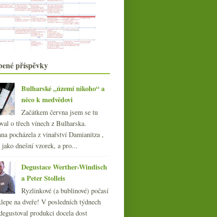
Ranní věštění z depotu
Ten nejpravější z klokanů a symbol
úspěchu
Říkáte pravdu o víně?
Výsledky ankety „Speciální sklenky
na různé odrůdy...
Video, zloději, korky a ultrafialové
bené příspěvky
světlo
Fakta, dojmy, medaile a vypitá láhev
rosé
Bulharské „území nikoho“ a
Remelluri aneb Rioja v nezvyklém
něco k medvědovi
hávu
Začátkem června jsem se tu
Biosnění viniční, lehce přilisované
val o třech vínech z Bulharska.
srpna
(21)
►
na pocházela z vinařství Damianitza ,
července
(18)
►
ě jako dnešní vzorek, a pro...
června
(22)
►
května
(20)
►
Degustace Werther-Windisch
dubna
(21)
►
a Peter Stolleis
března
(23)
►
Ryzlinkové (a bublinové) počasí
února
(20)
►
klepe na dveře! V posledních týdnech
ledna
(20)
►
degustoval produkci docela dost