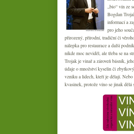
„bio“ vín ze 
Bogdan Trojak
informací a za
pro jeho souča
přirozený, přírodní, tradiční či v
nálepka pro restaurace a další podnik
nikde moc neviděl, ale třeba se na s
Trojak je vinař a zároveň básník, jeh
údaje o množství kyselin či zbytkový
vzniku a lidech, kteří je dělají. Nebo
kvasinek, protože víno se jinak děl