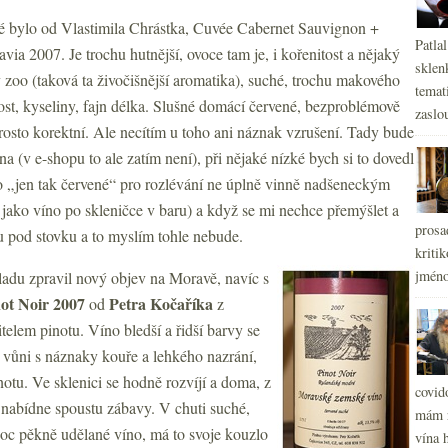
né bylo od Vlastimila Chrástka, Cuvée Cabernet Sauvignon +
Patla
ia 2007. Je trochu hutnější, ovoce tam je, i kořenitost a nějaký
sklen
 zoo (taková ta živočišnější aromatika), suché, trochu makového
temati
ost, kyseliny, fajn délka. Slušné domácí červené, bezproblémově
zaslou
rosto korektní. Ale necítím u toho ani náznak vzrušení. Tady bude
a (v e-shopu to ale zatím není), při nějaké nízké bych si to dovedl
ko „jen tak červené“ pro rozlévání ne úplně vinně nadšeneckým
 jako víno po skleničce v baru) a když se mi nechce přemýšlet a
prosa
nu pod stovku a to myslím tohle nebude.
kritik
jméno
adu zpravil nový objev na Moravě, navíc s
ot Noir 2007
Petra Kočaříka
od
z
telem pinotu. Víno bledší a řidší barvy se
 vůni s náznaky kouře a lehkého nazrání,
notu. Ve sklenici se hodně rozvíjí a doma, z
covid
 nabídne spoustu zábavy. V chuti suché,
mám r
. Moc pěkně udělané víno, má to svoje kouzlo
vína h