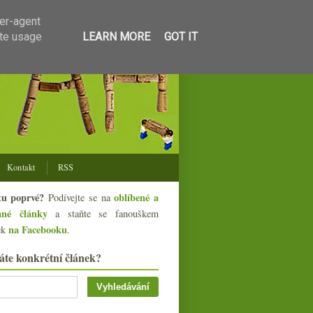
ser-agent
ate usage
LEARN MORE
GOT IT
Kontakt
RSS
tu poprvé?
oblíbené a
Podívejte se na
ané články
a staňte se fanouškem
na Facebooku
ek
.
áte konkrétní článek?