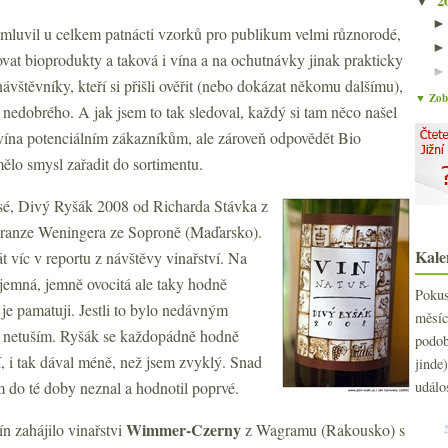
2
▼
mluvil u celkem patnácti vzorků pro publikum velmi různorodé,
povat bioprodukty a taková i vína a na ochutnávky jinak prakticky
ávštěvníky, kteří si přišli ověřit (nebo dokázat někomu dalšímu),
▼ Zobr
 nedobrého. A jak jsem to tak sledoval, každý si tam něco našel
 vína potenciálním zákazníkům, ale zároveň odpovědět Bio
mělo smysl zařadit do sortimentu.
sé, Divý Ryšák 2008 od Richarda Stávka z
ranze Weningera ze Soproně (Maďarsko).
Kale
 víc v reportu z návštěvy vinařství. Na
říjemná, jemně ovocitá ale taky hodně
Poku
 je pamatuji. Jestli to bylo nedávným
měs
, netuším. Ryšák se každopádně hodně
podo
í, i tak dával méně, než jsem zvyklý. Snad
jind
sem do té doby neznal a hodnotil poprvé.
událo
Wimmer-Czerny
n zahájilo vinařstvi
z Wagramu (Rakousko) s