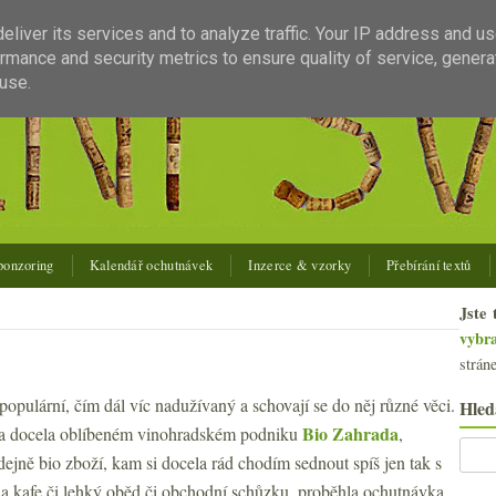
liver its services and to analyze traffic. Your IP address and u
rmance and security metrics to ensure quality of service, gener
use.
ponzoring
Kalendář ochutnávek
Inzerce & vzorky
Přebírání textů
Jste 
vybr
strán
populární, čím dál víc nadužívaný a schovají se do něj různé věci.
Hled
Bio Zahrada
a docela oblíbeném vinohradském podniku
,
ejně bio zboží, kam si docela rád chodím sednout spíš jen tak s
 kafe či lehký oběd či obchodní schůzku, proběhla ochutnávka