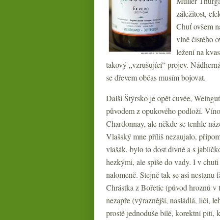
Müller Thurg
záležitost, efe
Chuť ovšem nab
vlně čistého o
ležení na kvas
takový „vzrušující“ projev. Nádherná
se dřevem občas musím bojovat.
Další Štýrsko je opět cuvée, Weingu
původem z opukového podloží. Víno 
Chardonnay, ale někde se tenhle náz
Vlašský mne příliš nezaujalo, připom
vlašák, bylo to dost divné a s jablíč
hezkými, ale spíše do vady. I v chuti
nalomeně. Stejně tak se asi nestanu
Chrástka z Bořetic (původ hroznů v t
nezapře (výraznější, nasládlá, liči, l
prostě jednoduše bílé, korektní pití,