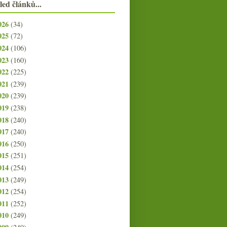
led článků...
026
(34)
025
(72)
024
(106)
023
(160)
022
(225)
021
(239)
020
(239)
019
(238)
018
(240)
017
(240)
016
(250)
015
(251)
014
(254)
013
(249)
012
(254)
011
(252)
010
(249)