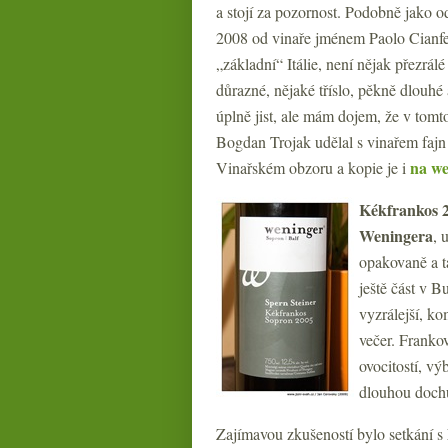
a stojí za pozornost. Podobně jako 
2008 od vinaře jménem Paolo Cianfer
„základní“ Itálie, není nějak přezrálé
důrazné, nějaké tříslo, pěkně dlouhé
úplně jist, ale mám dojem, že v tomt
Bogdan Trojak udělal s vinařem fajn 
na w
Vinařském obzoru a kopie je i
Kékfrankos 
Weningera
, 
opakovaně a ta
ještě část v B
vyzrálejší, ko
večer. Franko
ovocitostí, v
dlouhou dochu
Zajímavou zkušeností bylo setkání s