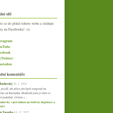
lní sítě
jte se do přátel tohoto webu a sledujte
ky na Facebooku! :o)
stagram
uTube
cebook
(Twitter)
stodon
ední komentáře
 Raclavský
26. 1. 2026
 pozdě, ale přece jen bych reagoval na
vku od Kasnyiků. Hodnotil jsem ji vloni ve
vě podobně. Ovšem z…
ankovky s pozvánkou na festival, degustace a
enci
am Vaverka
10. 12. 2025