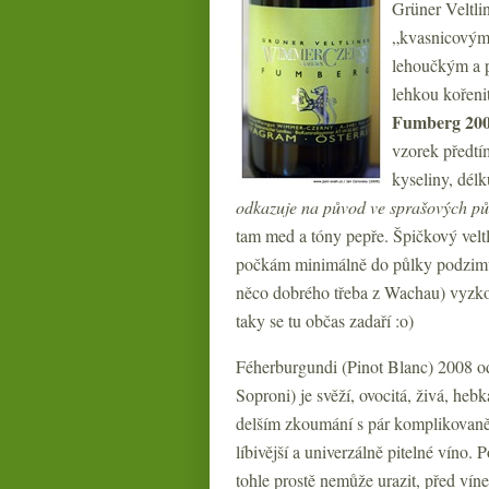
Grüner Veltli
„kvasnicovým“
lehoučkým a p
lehkou kořeni
Fumberg 20
vzorek předtím
kyseliny, délk
odkazuje na původ ve sprašových půdá
tam med a tóny pepře. Špičkový veltl
počkám minimálně do půlky podzimu.
něco dobrého třeba z Wachau) vyzko
taky se tu občas zadaří :o)
Féherburgundi (Pinot Blanc) 2008 o
Soproni) je svěží, ovocitá, živá, heb
delším zkoumání s pár komplikovaněj
líbivější a univerzálně pitelné víno. 
tohle prostě nemůže urazit, před ví