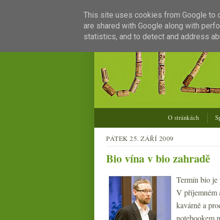
This site uses cookies from Google to de
are shared with Google along with perfo
statistics, and to detect and address ab
O stránkách
S
PÁTEK 25. ZÁŘÍ 2009
Bio vína v bio zahradě
Termín bio je 
V příjemném 
kavárně a prod
notebookem na