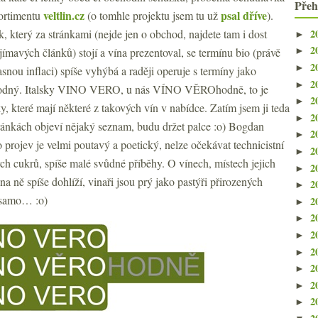
Přeh
veltlin.cz
psal dříve
sortimentu
(o tomhle projektu jsem tu už
).
2
, který za stránkami (nejde jen o obchod, najdete tam i dost
►
2
jímavých článků) stojí a vína prezentoval, se termínu bio (právě
►
2
►
snou inflaci) spíše vyhýbá a raději operuje s termíny jako
2
►
ěrohodný. Italsky VINO VERO, u nás VÍNO VĚROhodně, to je
2
►
y, které mají některé z takových vín v nabídce. Zatím jsem ji teda
2
►
tránkách objeví nějaký seznam, budu držet palce :o) Bogdan
2
►
o projev je velmi poutavý a poetický, nelze očekávat technicistní
2
►
ch cukrů, spíše malé svůdné příběhy. O vínech, místech jejich
2
►
 na ně spíše dohlíží, vinaři jsou prý jako pastýři přirozených
2
►
á samo… :o)
2
►
2
►
2
►
2
►
2
►
2
►
2
►