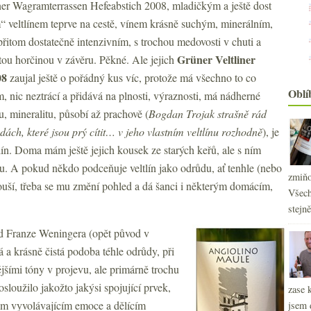
ner Wagramterrassen Hefeabstich 2008, mladičkým a ještě dost
 veltlínem teprve na cestě, vínem krásně suchým, minerálním,
řitom dostatečně intenzivním, s trochou medovosti v chuti a
Grüner Veltliner
tou horčinou v závěru. Pěkné. Ale jejich
08
zaujal ještě o pořádný kus víc, protože má všechno to co
Oblí
, nic neztrácí a přidává na plnosti, výraznosti, má nádherné
u, mineralitu, působí až prachově (
Bogdan Trojak strašně rád
ch, které jsou prý cítit… v jeho vlastním veltlínu rozhodně
), je
ín. Doma mám ještě jejich kousek ze starých keřů, ale s ním
 A pokud někdo podceňuje veltlín jako odrůdu, ať tenhle (nebo
zmiňo
uší, třeba se mu změní pohled a dá šanci i některým domácím,
Všech
stejn
d Franze Weningera (opět původ v
ká a krásně čistá podoba téhle odrůdy, při
šími tóny v projevu, ale primárně trochu
Posloužilo jakožto jakýsi spojující prvek,
zase 
nem vyvolávajícím emoce a dělícím
jsem 