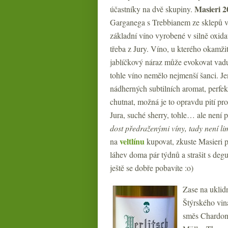
Masieri 2
účastníky na dvě skupiny.
Garganega s Trebbianem ze sklepů 
základní víno vyrobené v silně oxida
třeba z Jury. Víno, u kterého okamži
jablíčkový náraz může evokovat vad
tohle víno nemělo nejmenší šanci. Je
nádherných subtilních aromat, perfe
chutnat, možná je to opravdu pití pr
Jura, suché sherry, tohle… ale není 
dost předraženými víny, tady není l
veltlínu
na
kupovat, zkuste Masieri př
láhev doma pár týdnů a strašit s de
ještě se dobře pobavíte :o)
Zase na uklidn
Štýrského vin
směs Chardonn