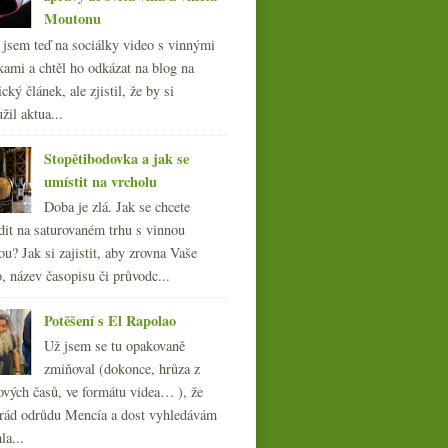
Moutonu
l jsem teď na sociálky video s vinnými
kami a chtěl ho odkázat na blog na
cký článek, ale zjistil, že by si
žil aktua...
Stopětibodovka a jak se
umístit na vrcholu
Doba je zlá. Jak se chcete
dit na saturovaném trhu s vinnou
ou? Jak si zajistit, aby zrovna Vaše
, název časopisu či průvodc...
Potěšení s El Rapolao
Už jsem se tu opakovaně
zmiňoval (dokonce, hrůza z
ových časů, ve formátu videa… ), že
ád odrůdu Mencía a dost vyhledávám
la...