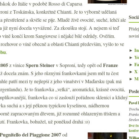
odskok do Itálie v podobě Rosso di Caparsa
oni z Toskánska, konkrétně Chianti. Je to výborně udělaná
Sociá
 a přestřelené a skvěle se pije. Mladě živě ovocité, suché, lehčí ale
 a již nyní docela vyvážené. Za zkoušku stojí. A nejsem si teď
Přide
o víně končí krom Sangiovese i nějaké bílé odrůdy. Ověřím.
novin
rozhovor o víně obecně a oblasti Chianti především, vyšlo to ve
►
In
ebu
.
►
Yo
►
Fa
2005
Spern Steiner
Franze
z vinice
v Soproni, tedy opět od
►
X 
už docela znám. S jeho různými frankovkami jsem měl tu čest
►
Ma
hle patří mezi ty nejlepší z jeho vinařství v Maďarsku (pak má
urgenlandu). Je to frankovka „velká“, aromatická, krásně ovocitá,
Posl
mplikovanější, frankovka co si zaslouží pořádnou sklenici a klidný
Pavel
vka suchá a s její pěknou typickou kyselinou, nádhernou
Trochu
ýborně zapracovaným dřevem, již rozumně ohlazeným tříslem a
Franko
Streko
tí. Frankovka, bohužel, už poněkud drahá :o)
Dvě fr
konfer
Pugnitello del Piaggione 2007
od
Willi