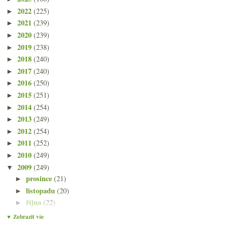
2022
(225)
►
2021
(239)
►
2020
(239)
►
2019
(238)
►
2018
(240)
►
2017
(240)
►
2016
(250)
►
2015
(251)
►
2014
(254)
►
2013
(249)
►
2012
(254)
►
2011
(252)
►
2010
(249)
►
2009
(249)
▼
prosince
(21)
►
listopadu
(20)
►
října
(22)
►
září
(21)
▼
▼ Zobrazit vše
Italské kladivo na Babicu