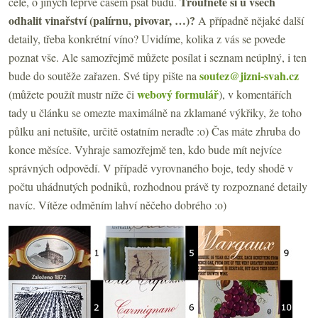
Troufnete si u všech
celé, o jiných teprve časem psát budu.
odhalit vinařství (palírnu, pivovar, …)?
A případně nějaké další
detaily, třeba konkrétní víno? Uvidíme, kolika z vás se povede
poznat vše. Ale samozřejmě můžete posílat i seznam neúplný, i ten
soutez@jizni-svah.cz
bude do soutěže zařazen. Své tipy pište na
webový formulář
(můžete použít mustr níže či
), v komentářích
tady u článku se omezte maximálně na zklamané výkřiky, že toho
půlku ani netušíte, určitě ostatním neraďte :o) Čas máte zhruba do
konce měsíce. Vyhraje samozřejmě ten, kdo bude mít nejvíce
správných odpovědí. V případě vyrovnaného boje, tedy shodě v
počtu uhádnutých podniků, rozhodnou právě ty rozpoznané detaily
navíc. Vítěze odměním lahví něčeho dobrého :o)