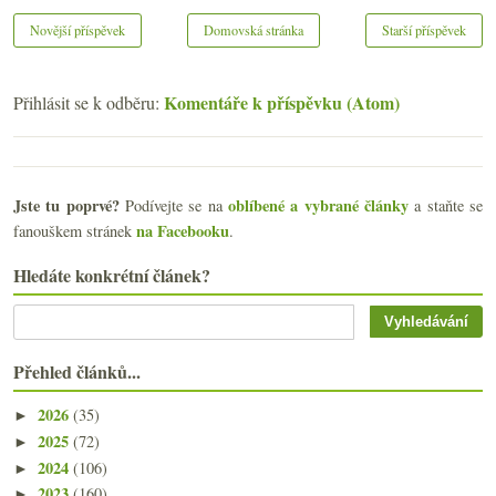
Novější příspěvek
Domovská stránka
Starší příspěvek
Komentáře k příspěvku (Atom)
Přihlásit se k odběru:
Jste tu poprvé?
oblíbené a vybrané články
Podívejte se na
a staňte se
na Facebooku
fanouškem stránek
.
Hledáte konkrétní článek?
Přehled článků...
2026
(35)
►
2025
(72)
►
2024
(106)
►
2023
(160)
►