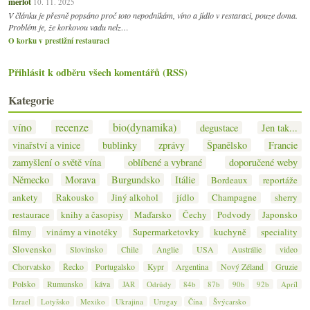
merlot
10. 11. 2025
V článku je přesně popsáno proč toto nepodnikám, víno a jídlo v restaraci, pouze doma.
Problém je, že korkovou vadu nelz…
O korku v prestižní restauraci
Přihlásit k odběru všech komentářů (RSS)
Kategorie
víno
recenze
bio(dynamika)
degustace
Jen tak...
vinařství a vinice
bublinky
zprávy
Španělsko
Francie
zamyšlení o světě vína
oblíbené a vybrané
doporučené weby
Německo
Morava
Burgundsko
Itálie
Bordeaux
reportáže
ankety
Rakousko
Jiný alkohol
jídlo
Champagne
sherry
restaurace
knihy a časopisy
Maďarsko
Čechy
Podvody
Japonsko
filmy
vinárny a vinotéky
Supermarketovky
kuchyně
speciality
Slovensko
Slovinsko
Chile
Anglie
USA
Austrálie
video
Chorvatsko
Řecko
Portugalsko
Kypr
Argentina
Nový Zéland
Gruzie
Polsko
Rumunsko
káva
JAR
Odrůdy
84b
87b
90b
92b
Apríl
Izrael
Lotyšsko
Mexiko
Ukrajina
Urugay
Čína
Švýcarsko