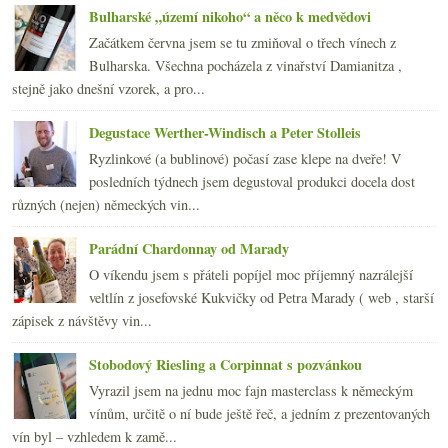
srpna
(21)
►
Bulharské „území nikoho“ a něco k medvědovi
července
(18)
►
Začátkem června jsem se tu zmiňoval o třech vínech z
června
(22)
►
Bulharska. Všechna pocházela z vinařství Damianitza ,
května
(20)
►
stejně jako dnešní vzorek, a pro...
dubna
(21)
►
března
(23)
►
Degustace Werther-Windisch a Peter Stolleis
února
(20)
►
Ryzlinkové (a bublinové) počasí zase klepe na dveře! V
ledna
(20)
►
posledních týdnech jsem degustoval produkci docela dost
2008
(270)
►
různých (nejen) německých vin...
2007
(108)
►
Parádní Chardonnay od Marady
O víkendu jsem s přáteli popíjel moc příjemný nazrálejší
veltlín z josefovské Kukvičky od Petra Marady ( web , starší
zápisek z návštěvy vin...
Stobodový Riesling a Corpinnat s pozvánkou
Vyrazil jsem na jednu moc fajn masterclass k německým
vínům, určitě o ní bude ještě řeč, a jedním z prezentovaných
vín byl – vzhledem k zamě...