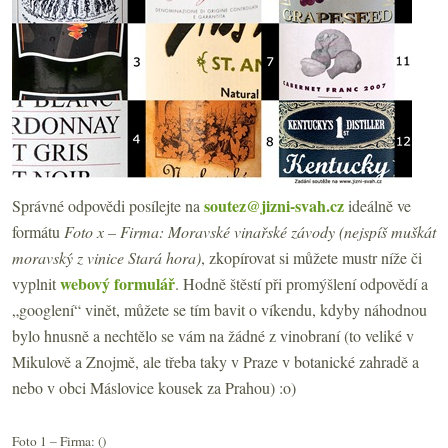
soutez@jizni-svah.cz
Správné odpovědi posílejte na
ideálně ve
formátu
Foto x – Firma: Moravské vinařské závody (nejspíš muškát
moravský z vinice Stará hora)
, zkopírovat si můžete mustr níže či
webový formulář
vyplnit
. Hodně štěstí při promýšlení odpovědí a
„googlení“ vinět, můžete se tím bavit o víkendu, kdyby náhodnou
bylo hnusně a nechtělo se vám na žádné z vinobraní (to veliké v
Mikulově a Znojmě, ale třeba taky v Praze v botanické zahradě a
nebo v obci Máslovice kousek za Prahou) :o)
Foto 1 – Firma: ()