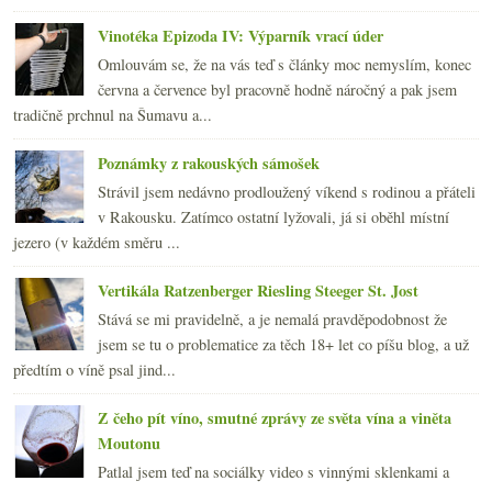
Vinotéka Epizoda IV: Výparník vrací úder
Omlouvám se, že na vás teď s články moc nemyslím, konec
června a července byl pracovně hodně náročný a pak jsem
tradičně prchnul na Šumavu a...
Poznámky z rakouských sámošek
Strávil jsem nedávno prodloužený víkend s rodinou a přáteli
v Rakousku. Zatímco ostatní lyžovali, já si oběhl místní
jezero (v každém směru ...
Vertikála Ratzenberger Riesling Steeger St. Jost
Stává se mi pravidelně, a je nemalá pravděpodobnost že
jsem se tu o problematice za těch 18+ let co píšu blog, a už
předtím o víně psal jind...
Z čeho pít víno, smutné zprávy ze světa vína a viněta
Moutonu
Patlal jsem teď na sociálky video s vinnými sklenkami a