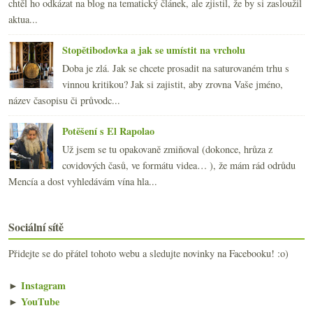
chtěl ho odkázat na blog na tematický článek, ale zjistil, že by si zasloužil
aktua...
Stopětibodovka a jak se umístit na vrcholu
Doba je zlá. Jak se chcete prosadit na saturovaném trhu s
vinnou kritikou? Jak si zajistit, aby zrovna Vaše jméno,
název časopisu či průvodc...
Potěšení s El Rapolao
Už jsem se tu opakovaně zmiňoval (dokonce, hrůza z
covidových časů, ve formátu videa… ), že mám rád odrůdu
Mencía a dost vyhledávám vína hla...
Sociální sítě
Přidejte se do přátel tohoto webu a sledujte novinky na Facebooku! :o)
►
Instagram
►
YouTube