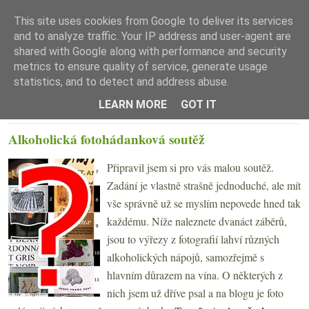
This site uses cookies from Google to deliver its services
and to analyze traffic. Your IP address and user-agent are
shared with Google along with performance and security
metrics to ensure quality of service, generate usage
statistics, and to detect and address abuse.
☰ Menu
LEARN MORE
GOT IT
PÁTEK 11. ZÁŘÍ 2009
Alkoholická fotohádanková soutěž
Připravil jsem si pro vás malou soutěž.
Zadání je vlastně strašně jednoduché, ale mít
vše správně už se myslím nepovede hned tak
každému. Níže naleznete dvanáct záběrů,
jsou to výřezy z fotografií lahví různých
alkoholických nápojů, samozřejmě s
hlavním důrazem na vína. O některých z
nich jsem už dříve psal a na blogu je foto