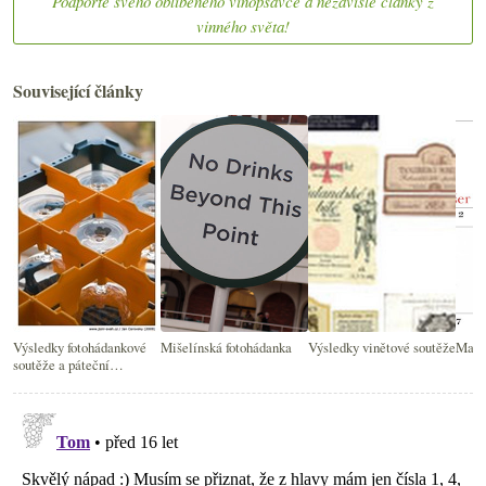
Podpořte svého oblíbeného vínopsavce a nezávislé články z
vinného světa!
Související články
Výsledky fotohádankové
Mišelínská fotohádanka
Výsledky vinětové soutěže
Malá 
soutěže a páteční
drobnosti