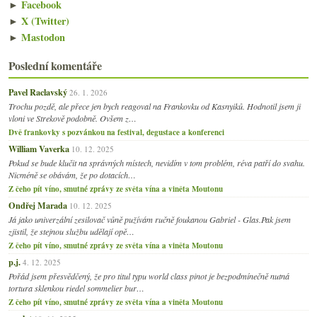
►
Facebook
►
X (Twitter)
►
Mastodon
Poslední komentáře
Pavel Raclavský
26. 1. 2026
Trochu pozdě, ale přece jen bych reagoval na Frankovku od Kasnyiků. Hodnotil jsem ji
vloni ve Strekově podobně. Ovšem z…
Dvě frankovky s pozvánkou na festival, degustace a konferenci
William Vaverka
10. 12. 2025
Pokud se bude klučit na správných místech, nevidím v tom problém, réva patří do svahu.
Nicméně se obávám, že po dotacích…
Z čeho pít víno, smutné zprávy ze světa vína a viněta Moutonu
Ondřej Marada
10. 12. 2025
Já jako univerzální zesilovač vůně pužívám ručně foukanou Gabriel - Glas.Pak jsem
zjistil, že stejnou službu udělají opě…
Z čeho pít víno, smutné zprávy ze světa vína a viněta Moutonu
p.j.
4. 12. 2025
Pořád jsem přesvědčený, že pro titul typu world class pinot je bezpodmínečně nutná
tortura sklenkou riedel sommelier bur…
Z čeho pít víno, smutné zprávy ze světa vína a viněta Moutonu