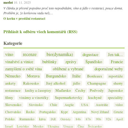
merlot
10. 11. 2025
V článku je přesně popsáno proč toto nepodnikám, víno a jídlo v restaraci, pouze doma.
Problém je, že korkovou vadu nelz…
O korku v prestižní restauraci
Přihlásit k odběru všech komentářů (RSS)
Kategorie
víno
recenze
bio(dynamika)
degustace
Jen tak...
vinařství a vinice
bublinky
zprávy
Španělsko
Francie
zamyšlení o světě vína
oblíbené a vybrané
doporučené weby
Německo
Morava
Burgundsko
Itálie
Bordeaux
reportáže
ankety
Rakousko
Jiný alkohol
jídlo
Champagne
sherry
restaurace
knihy a časopisy
Maďarsko
Čechy
Podvody
Japonsko
filmy
vinárny a vinotéky
Supermarketovky
kuchyně
speciality
Slovensko
Slovinsko
Chile
Anglie
USA
Austrálie
video
Chorvatsko
Řecko
Portugalsko
Kypr
Argentina
Nový Zéland
Gruzie
Polsko
Rumunsko
káva
JAR
Odrůdy
84b
87b
90b
92b
Apríl
Izrael
Lotyšsko
Mexiko
Ukrajina
Urugay
Čína
Švýcarsko