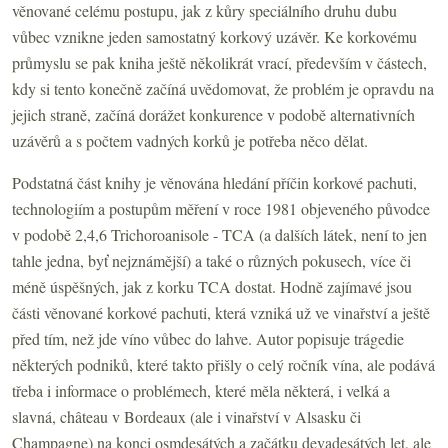
věnované celému postupu, jak z kůry speciálního druhu dubu
vůbec vznikne jeden samostatný korkový uzávěr. Ke korkovému
průmyslu se pak kniha ještě několikrát vrací, především v částech,
kdy si tento konečně začíná uvědomovat, že problém je opravdu na
jejich straně, začíná dorážet konkurence v podobě alternativních
uzávěrů a s počtem vadných korků je potřeba něco dělat.
Podstatná část knihy je věnována hledání příčin korkové pachuti,
technologiím a postupům měření v roce 1981 objeveného původce
v podobě 2,4,6 Trichoroanisole - TCA (a dalších látek, není to jen
tahle jedna, byť nejznámější) a také o různých pokusech, více či
méně úspěšných, jak z korku TCA dostat. Hodně zajímavé jsou
části věnované korkové pachuti, která vzniká už ve vinařství a ještě
před tím, než jde víno vůbec do lahve. Autor popisuje trágedie
některých podniků, které takto přišly o celý ročník vína, ale podává
třeba i informace o problémech, které měla některá, i velká a
slavná, château v Bordeaux (ale i vinařství v Alsasku či
Champagne) na konci osmdesátých a začátku devadesátých let, ale