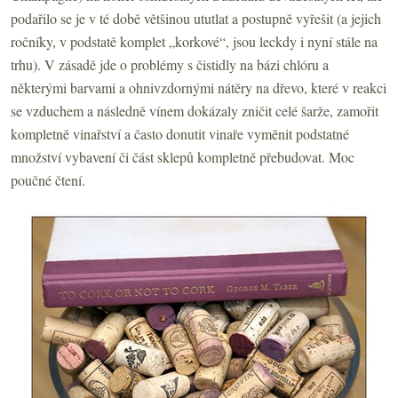
podařilo se je v té době většinou ututlat a postupně vyřešit (a jejich
ročníky, v podstatě komplet „korkové“, jsou leckdy i nyní stále na
trhu). V zásadě jde o problémy s čistidly na bázi chlóru a
některými barvami a ohnivzdornými nátěry na dřevo, které v reakci
se vzduchem a následně vínem dokázaly zničit celé šarže, zamořit
kompletně vinařství a často donutit vinaře vyměnit podstatné
množství vybavení či část sklepů kompletně přebudovat. Moc
poučné čtení.