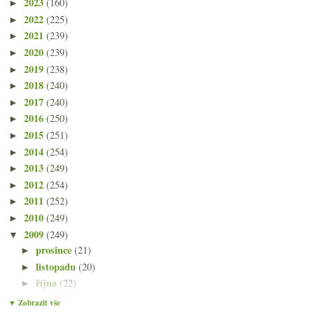
2023
(160)
►
2022
(225)
►
2021
(239)
►
2020
(239)
►
2019
(238)
►
2018
(240)
►
2017
(240)
►
2016
(250)
►
2015
(251)
►
2014
(254)
►
2013
(249)
►
2012
(254)
►
2011
(252)
►
2010
(249)
►
2009
(249)
▼
prosince
(21)
►
listopadu
(20)
►
října
(22)
►
září
(21)
▼
▼ Zobrazit vše