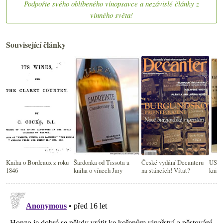
Podpořte svého oblíbeného vínopsavce a nezávislé články z
vinného světa!
Související články
Kniha o Bordeaux z roku
Šardonka od Tissota a
České vydání Decanteru
USA v
1846
kniha o vínech Jury
na stáncích! Vítat?
knižn