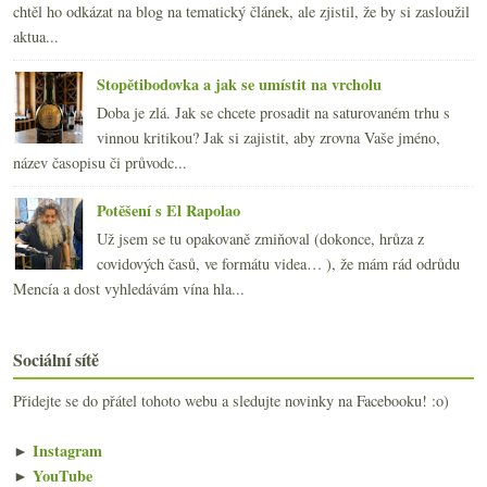
chtěl ho odkázat na blog na tematický článek, ale zjistil, že by si zasloužil
aktua...
Stopětibodovka a jak se umístit na vrcholu
Doba je zlá. Jak se chcete prosadit na saturovaném trhu s
vinnou kritikou? Jak si zajistit, aby zrovna Vaše jméno,
název časopisu či průvodc...
Potěšení s El Rapolao
Už jsem se tu opakovaně zmiňoval (dokonce, hrůza z
covidových časů, ve formátu videa… ), že mám rád odrůdu
Mencía a dost vyhledávám vína hla...
Sociální sítě
Přidejte se do přátel tohoto webu a sledujte novinky na Facebooku! :o)
►
Instagram
►
YouTube