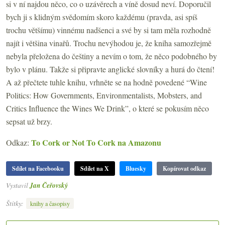
si v ní najdou něco, co o uzávěrech a víně dosud neví. Doporučil
bych ji s klidným svědomím skoro každému (pravda, asi spíš
trochu většímu) vinnému nadšenci a své by si tam měla rozhodně
najít i většina vinařů. Trochu nevýhodou je, že kniha samozřejmě
nebyla přeložena do češtiny a nevím o tom, že něco podobného by
bylo v plánu. Takže si připravte anglické slovníky a hurá do čtení!
A až přečtete tuhle knihu, vrhněte se na hodně povedené “Wine
Politics: How Governments, Environmentalists, Mobsters, and
Critics Influence the Wines We Drink”, o které se pokusím něco
sepsat už brzy.
To Cork or Not To Cork na Amazonu
Odkaz:
Sdílet na Facebooku
Sdílet na X
Bluesky
Kopírovat odkaz
Vystavil
Jan Čeřovský
Štítky:
knihy a časopisy