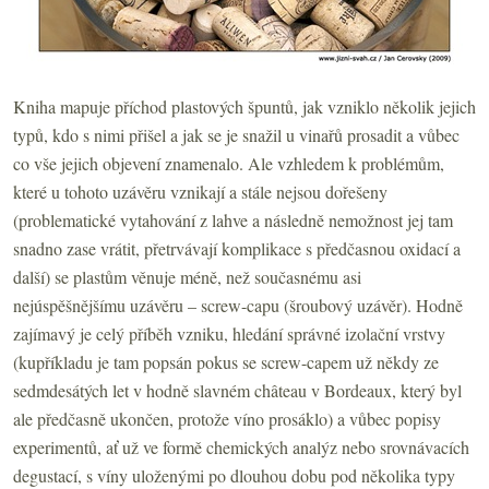
Kniha mapuje příchod plastových špuntů, jak vzniklo několik jejich
typů, kdo s nimi přišel a jak se je snažil u vinařů prosadit a vůbec
co vše jejich objevení znamenalo. Ale vzhledem k problémům,
které u tohoto uzávěru vznikají a stále nejsou dořešeny
(problematické vytahování z lahve a následně nemožnost jej tam
snadno zase vrátit, přetrvávají komplikace s předčasnou oxidací a
další) se plastům věnuje méně, než současnému asi
nejúspěšnějšímu uzávěru – screw-capu (šroubový uzávěr). Hodně
zajímavý je celý příběh vzniku, hledání správné izolační vrstvy
(kupříkladu je tam popsán pokus se screw-capem už někdy ze
sedmdesátých let v hodně slavném château v Bordeaux, který byl
ale předčasně ukončen, protože víno prosáklo) a vůbec popisy
experimentů, ať už ve formě chemických analýz nebo srovnávacích
degustací, s víny uloženými po dlouhou dobu pod několika typy