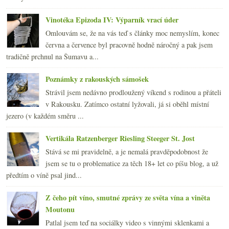
Vinotéka Epizoda IV: Výparník vrací úder
Omlouvám se, že na vás teď s články moc nemyslím, konec
června a července byl pracovně hodně náročný a pak jsem
tradičně prchnul na Šumavu a...
Poznámky z rakouských sámošek
Strávil jsem nedávno prodloužený víkend s rodinou a přáteli
v Rakousku. Zatímco ostatní lyžovali, já si oběhl místní
jezero (v každém směru ...
Vertikála Ratzenberger Riesling Steeger St. Jost
Stává se mi pravidelně, a je nemalá pravděpodobnost že
jsem se tu o problematice za těch 18+ let co píšu blog, a už
předtím o víně psal jind...
Z čeho pít víno, smutné zprávy ze světa vína a viněta
Moutonu
Patlal jsem teď na sociálky video s vinnými sklenkami a