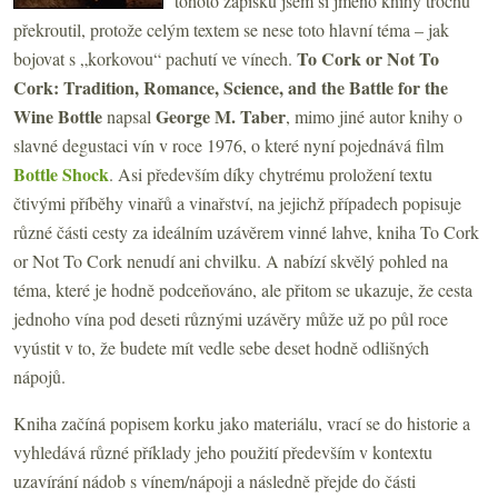
tohoto zápisku jsem si jméno knihy trochu
překroutil, protože celým textem se nese toto hlavní téma – jak
To Cork or Not To
bojovat s „korkovou“ pachutí ve vínech.
Cork: Tradition, Romance, Science, and the Battle for the
Wine Bottle
George M. Taber
napsal
, mimo jiné autor knihy o
slavné degustaci vín v roce 1976, o které nyní pojednává film
Bottle Shock
. Asi především díky chytrému proložení textu
čtivými příběhy vinařů a vinařství, na jejichž případech popisuje
různé části cesty za ideálním uzávěrem vinné lahve, kniha To Cork
or Not To Cork nenudí ani chvilku. A nabízí skvělý pohled na
téma, které je hodně podceňováno, ale přitom se ukazuje, že cesta
jednoho vína pod deseti různými uzávěry může už po půl roce
vyústit v to, že budete mít vedle sebe deset hodně odlišných
nápojů.
Kniha začíná popisem korku jako materiálu, vrací se do historie a
vyhledává různé příklady jeho použití především v kontextu
uzavírání nádob s vínem/nápoji a následně přejde do části