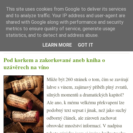
This site uses cookies from Google to deliver its services
and to analyze traffic. Your IP address and user-agent are
shared with Google along with performance and security
metrics to ensure quality of service, generate usage
statistics, and to detect and address abuse.
☰ Menu
LEARN MORE
GOT IT
ČTVRTEK 24. ZÁŘÍ 2009
Pod korkem a zakorkované aneb kniha o
uzávěrech na víno
Může být 260 stránek o tom, čím se zavírají
lahve s vínem, zajímavý příběh plný zvratů,
silných momentů a dramatických kapitol?
Ale ano, k mému velkému překvapení lze
podobný text sepsat i jinak, než jako suchý
odborný článek, ale zároveň zachovat
obrovské množství informací. V nadpisu