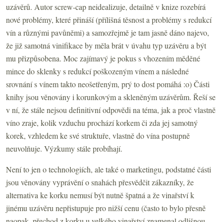
uzávěrů. Autor screw-cap neidealizuje, detailně v knize rozebírá
nové problémy, které přináší (přílišná těsnost a problémy s redukcí
vín a různými pavůněmi) a samozřejmě je tam jasně dáno najevo,
že již samotná vinifikace by měla brát v úvahu typ uzávěru a být
mu přizpůsobena. Moc zajímavý je pokus s vhozením měděné
mince do sklenky s redukcí poškozeným vínem a následné
srovnání s vínem takto neošetřeným, prý to dost pomáhá :o) Části
knihy jsou věnovány i korunkovým a skleněným uzávěrům. Řeší se
v ní, že stále nejsou definitivní odpovědi na téma, jak a proč vlastně
víno zraje, kolik vzduchu prochází korkem či zda jej samotný
korek, vzhledem ke své struktuře, vlastně do vína postupně
neuvolňuje. Výzkumy stále probíhají.
Není to jen o technologiích, ale také o marketingu, podstatné části
jsou věnovány vyprávění o snahách přesvědčit zákazníky, že
alternativa ke korku nemusí být nutně špatná a že vinařství k
jinému uzávěru nepřistupuje pro nižší cenu (často to bylo přesně
naopak, přechod z korku u velkého vinařství znamenal odlišnou