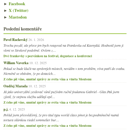
►
Facebook
►
X (Twitter)
►
Mastodon
Poslední komentáře
Pavel Raclavský
26. 1. 2026
Trochu pozdě, ale přece jen bych reagoval na Frankovku od Kasnyiků. Hodnotil jsem ji
vloni ve Strekově podobně. Ovšem z…
Dvě frankovky s pozvánkou na festival, degustace a konferenci
William Vaverka
10. 12. 2025
Pokud se bude klučit na správných místech, nevidím v tom problém, réva patří do svahu.
Nicméně se obávám, že po dotacích…
Z čeho pít víno, smutné zprávy ze světa vína a viněta Moutonu
Ondřej Marada
10. 12. 2025
Já jako univerzální zesilovač vůně pužívám ručně foukanou Gabriel - Glas.Pak jsem
zjistil, že stejnou službu udělají opě…
Z čeho pít víno, smutné zprávy ze světa vína a viněta Moutonu
p.j.
4. 12. 2025
Pořád jsem přesvědčený, že pro titul typu world class pinot je bezpodmínečně nutná
tortura sklenkou riedel sommelier bur…
Z čeho pít víno, smutné zprávy ze světa vína a viněta Moutonu