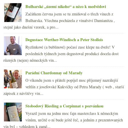
srpna
(21)
►
Bulharské „území nikoho“ a něco k medvědovi
července
(18)
►
Začátkem června jsem se tu zmiňoval o třech vínech z
června
(22)
►
Bulharska. Všechna pocházela z vinařství Damianitza ,
května
(20)
►
stejně jako dnešní vzorek, a pro...
dubna
(21)
►
března
(23)
►
Degustace Werther-Windisch a Peter Stolleis
února
(20)
►
Ryzlinkové (a bublinové) počasí zase klepe na dveře! V
ledna
(20)
►
posledních týdnech jsem degustoval produkci docela dost
2008
(270)
►
různých (nejen) německých vin...
2007
(108)
►
Parádní Chardonnay od Marady
O víkendu jsem s přáteli popíjel moc příjemný nazrálejší
veltlín z josefovské Kukvičky od Petra Marady ( web , starší
zápisek z návštěvy vin...
Stobodový Riesling a Corpinnat s pozvánkou
Vyrazil jsem na jednu moc fajn masterclass k německým
vínům, určitě o ní bude ještě řeč, a jedním z prezentovaných
vín byl – vzhledem k zamě...