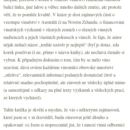
balící linku, jiné lahve a vůbec mnoho dalších změn), ale protože
věří, že to pomůže kvalitě. V knize je dost zajímavých částí o
vzestupu vinařství v Austrálii či na Novém Zélandu, o financování
vinařských výzkumů v různých zemích i o různých vinných
nadšencích a jejich vlastních pokusech a vínech. Je fajn, že autor
nějak netlačí názor „tenhle uzávěr je nejlepší“ (byť je dotaz, zda
korek používat či ne, přímo v názvu knihy), ale nechává čtenáře si
vybrat. K případným diskusím o tom, čím by se mělo víno
uzavírat, dává ovšem každému vínomilci obrovské množství
„střeliva“, relevantních informací podaných dostatečně čtivě a
relativně snadno pochopitelně, ale zároveň ne vědecky úplně mimo
(a samozřejmě s odkazy na plné texty výzkumů a vědeckých prací,
ze kterých vycházel).
Tahle knížka je skvělá a myslím, že vás s některými zajímavosti,
které jsem se v ní dozvěděl, budu otravovat ještě dlouho a
opakovaně :o) Jsem si stoprocentně jist, že i mnozí vinní odborníci