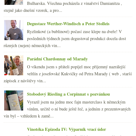
Bulharska. Všechna pocházela z vinařství Damianitza ,
května
(20)
►
stejně jako dnešní vzorek, a pro...
dubna
(21)
►
března
(23)
►
Degustace Werther-Windisch a Peter Stolleis
února
(20)
►
Ryzlinkové (a bublinové) počasí zase klepe na dveře! V
ledna
(20)
►
posledních týdnech jsem degustoval produkci docela dost
2008
(270)
►
různých (nejen) německých vin...
2007
(108)
►
Parádní Chardonnay od Marady
O víkendu jsem s přáteli popíjel moc příjemný nazrálejší
veltlín z josefovské Kukvičky od Petra Marady ( web , starší
zápisek z návštěvy vin...
Stobodový Riesling a Corpinnat s pozvánkou
Vyrazil jsem na jednu moc fajn masterclass k německým
vínům, určitě o ní bude ještě řeč, a jedním z prezentovaných
vín byl – vzhledem k zamě...
Vinotéka Epizoda IV: Výparník vrací úder