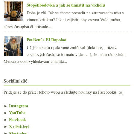
Stopětibodovka a jak se umístit na vrcholu
Doba je zlá. Jak se chcete prosadit na saturovaném trhu s
vinnou kritikou? Jak si zajistit, aby zrovna Vaše jméno,
název časopisu či průvodc...
Potěšení s El Rapolao
Už jsem se tu opakovaně zmiňoval (dokonce, hrůza z
covidových časů, ve formátu videa… ), že mám rád odrůdu
Mencía a dost vyhledávám vína hla...
Sociální sítě
Přidejte se do přátel tohoto webu a sledujte novinky na Facebooku! :o)
►
Instagram
►
YouTube
►
Facebook
►
X (Twitter)
►
Mastodon