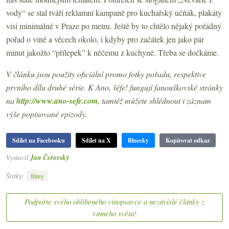
vody“ se stal tváří reklamní kampaně pro kuchařský učňák, plakáty
visí minimálně v Praze po metru. Ještě by to chtělo nějaký pořádný
pořad o víně a věcech okolo, i kdyby pro začátek jen jako pár
minut jakožto “přílepek” k něčemu z kuchyně. Třeba se dočkáme.
V článku jsou použity oficiální promo fotky pořadu, respektive
prvního dílu druhé série. K Ano, šéfe! fungují fanouškovské stránky
na
http://www.ano-sefe.com
, tamtéž můžete shlédnout i záznam
výše popisované epizody.
Sdílet na Facebooku
Sdílet na X
Bluesky
Kopírovat odkaz
Vystavil
Jan Čeřovský
Štítky:
filmy
Podpořte svého oblíbeného vínopsavce a nezávislé články z
vinného světa!