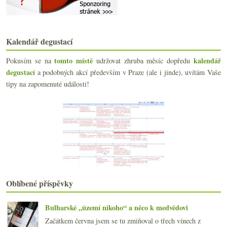
Pod korkem a zakorkované aneb kniha o uzávěrech na...
Fajn bubliny a sýrové varování
Těkání z baru v Paříži
Výsledky ankety „jednoho vína nejčastěji nakupuji“…
Kalendář degustací
Víno a jídlo - sňatky z rozumu
Čerstvě bílé v lahvích Reistenu
tomto místě
kalendář
Pokusím se na
udržovat zhruba měsíc dopředu
Ano, šéfe! znovu a lépe?
degustací
a podobných akcí především v Praze (ale i jinde), uvítám Vaše
Deset pinotů v Galerii 10
tipy na zapomenuté události!
Trojské vinobraní a plastiková kultura
Alkoholická fotohádanková soutěž
Ranní věštění z depotu
Ten nejpravější z klokanů a symbol úspěchu
Říkáte pravdu o víně?
Výsledky ankety „Speciální sklenky na různé odrůdy...
Video, zloději, korky a ultrafialové světlo
Fakta, dojmy, medaile a vypitá láhev rosé
Remelluri aneb Rioja v nezvyklém hávu
Oblíbené příspěvky
Biosnění viniční, lehce přilisované
srpna
(21)
►
Bulharské „území nikoho“ a něco k medvědovi
července
(18)
►
Začátkem června jsem se tu zmiňoval o třech vínech z
června
(22)
►