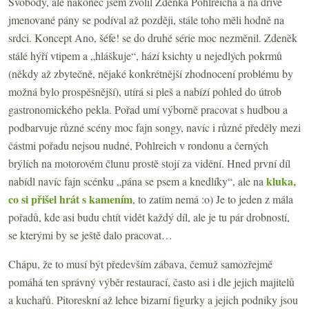
Svobody, ale nakonec jsem zvolil Zdeňka Pohlreicha a na dříve
jmenované pány se podíval až později, stále toho měli hodně na
srdci. Koncept Ano, šéfe! se do druhé série moc nezměnil. Zdeněk
stálé hýří vtipem a „hláškuje“, hází ksichty u nejedlých pokrmů
(někdy až zbytečně, nějaké konkrétnější zhodnocení problému by
možná bylo prospěšnější), utírá si pleš a nabízí pohled do útrob
gastronomického pekla. Pořad umí výborně pracovat s hudbou a
podbarvuje různé scény moc fajn songy, navíc i různé předěly mezi
částmi pořadu nejsou nudné, Pohlreich v rondonu a černých
brýlích na motorovém člunu prostě stojí za vidění. Hned první díl
kluka,
nabídl navíc fajn scénku „pána se psem a knedlíky“, ale na
co si přišel hrát s kamením
, to zatím nemá :o) Je to jeden z mála
pořadů, kde asi budu chtít vidět každý díl, ale je tu pár drobností,
se kterými by se ještě dalo pracovat…
Chápu, že to musí být především zábava, čemuž samozřejmě
pomáhá ten správný výběr restaurací, často asi i dle jejich majitelů
a kuchařů. Pitoreskní až lehce bizarní figurky a jejich podniky jsou