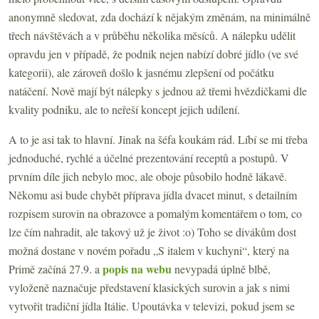
anonymně sledovat, zda dochází k nějakým změnám, na minimálně
třech návštěvách a v průběhu několika měsíců. A nálepku udělit
opravdu jen v případě, že podnik nejen nabízí dobré jídlo (ve své
kategorii), ale zároveň došlo k jasnému zlepšení od počátku
natáčení. Nově mají být nálepky s jednou až třemi hvězdičkami dle
kvality podniku, ale to neřeší koncept jejich udílení.
A to je asi tak to hlavní. Jinak na šéfa koukám rád. Líbí se mi třeba
jednoduché, rychlé a účelné prezentování receptů a postupů. V
prvním díle jich nebylo moc, ale oboje působilo hodně lákavě.
Někomu asi bude chybět příprava jídla dvacet minut, s detailním
rozpisem surovin na obrazovce a pomalým komentářem o tom, co
lze čím nahradit, ale takový už je život :o) Toho se divákům dost
možná dostane v novém pořadu „S italem v kuchyni“, který na
popis na webu
Primě začíná 27.9. a
nevypadá úplně blbě,
vyloženě naznačuje představení klasických surovin a jak s nimi
vytvořit tradiční jídla Itálie. Upoutávka v televizi, pokud jsem se