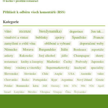
O korku v prestižní restauraci
Přihlásit k odběru všech komentářů (RSS)
Kategorie
víno
recenze
bio(dynamika)
degustace
Jen tak...
vinařství a vinice
bublinky
zprávy
Španělsko
Francie
zamyšlení o světě vína
oblíbené a vybrané
doporučené weby
Německo
Morava
Burgundsko
Itálie
Bordeaux
reportáže
ankety
Rakousko
Jiný alkohol
jídlo
Champagne
sherry
restaurace
knihy a časopisy
Maďarsko
Čechy
Podvody
Japonsko
filmy
vinárny a vinotéky
Supermarketovky
kuchyně
speciality
Slovensko
Slovinsko
Chile
Anglie
USA
Austrálie
video
Chorvatsko
Řecko
Portugalsko
Kypr
Argentina
Nový Zéland
Gruzie
Polsko
Rumunsko
káva
JAR
Odrůdy
84b
87b
90b
92b
Apríl
Izrael
Lotyšsko
Mexiko
Ukrajina
Urugay
Čína
Švýcarsko