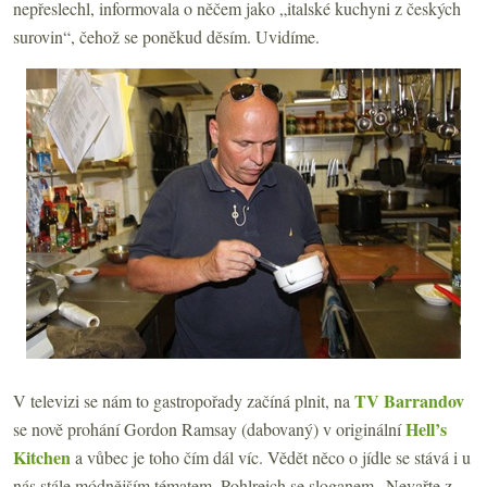
nepřeslechl, informovala o něčem jako „italské kuchyni z českých
surovin“, čehož se poněkud děsím. Uvidíme.
TV Barrandov
V televizi se nám to gastropořady začíná plnit, na
Hell’s
se nově prohání Gordon Ramsay (dabovaný) v originální
Kitchen
a vůbec je toho čím dál víc. Vědět něco o jídle se stává i u
nás stále módnějším tématem. Pohlreich se sloganem „Nevařte z