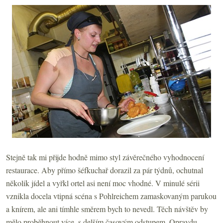
Stejně tak mi přijde hodně mimo styl závěrečného vyhodnocení
restaurace. Aby přímo šéfkuchař dorazil za pár týdnů, ochutnal
několik jídel a vyřkl ortel asi není moc vhodné. V minulé sérii
vznikla docela vtipná scéna s Pohlreichem zamaskovaným parukou
a knírem, ale ani tímhle směrem bych to nevedl. Těch návštěv by
mělo proběhnout více, s delším časovým odstupem. Opravdu