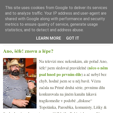
This site uses cookies from Google to deliver its services
and to analyze traffic. Your IP address and user-agent are
shared with Google along with performance and security
metrics to ensure quality of service, generate usage
statistics, and to detect and address abuse.
☰ Menu
LEARN MORE
GOT IT
STŘEDA 16. ZÁŘÍ 2009
Ano, šéfe! znovu a lépe?
Na televizi moc nekoukám, ale pořad Ano,
něco o něm
šéfe! jsem sledoval pravidelně (
psal hned po prvním díle
) a ač nebyl bez
chyb, hodně jsem se u něj bavil. Včera
začala na Primě druhá série, prvnímu dílu
konkurovala na jiném kanálu lákavá
tragikomedie v podobě „diskuse“
Topolánka, Paroubka, komunisty, Lišky &