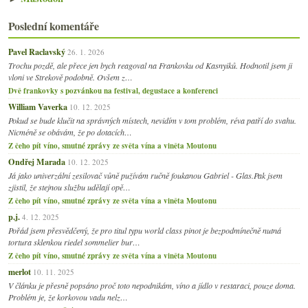
Poslední komentáře
Pavel Raclavský
26. 1. 2026
Trochu pozdě, ale přece jen bych reagoval na Frankovku od Kasnyiků. Hodnotil jsem ji
vloni ve Strekově podobně. Ovšem z…
Dvě frankovky s pozvánkou na festival, degustace a konferenci
William Vaverka
10. 12. 2025
Pokud se bude klučit na správných místech, nevidím v tom problém, réva patří do svahu.
Nicméně se obávám, že po dotacích…
Z čeho pít víno, smutné zprávy ze světa vína a viněta Moutonu
Ondřej Marada
10. 12. 2025
Já jako univerzální zesilovač vůně pužívám ručně foukanou Gabriel - Glas.Pak jsem
zjistil, že stejnou službu udělají opě…
Z čeho pít víno, smutné zprávy ze světa vína a viněta Moutonu
p.j.
4. 12. 2025
Pořád jsem přesvědčený, že pro titul typu world class pinot je bezpodmínečně nutná
tortura sklenkou riedel sommelier bur…
Z čeho pít víno, smutné zprávy ze světa vína a viněta Moutonu
merlot
10. 11. 2025
V článku je přesně popsáno proč toto nepodnikám, víno a jídlo v restaraci, pouze doma.
Problém je, že korkovou vadu nelz…