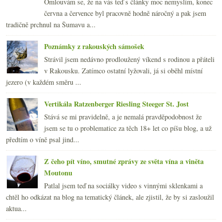
Omlouvám se, že na vás teď s články moc nemyslím, konec
června a července byl pracovně hodně náročný a pak jsem
tradičně prchnul na Šumavu a...
Poznámky z rakouských sámošek
Strávil jsem nedávno prodloužený víkend s rodinou a přáteli
v Rakousku. Zatímco ostatní lyžovali, já si oběhl místní
jezero (v každém směru ...
Vertikála Ratzenberger Riesling Steeger St. Jost
Stává se mi pravidelně, a je nemalá pravděpodobnost že
jsem se tu o problematice za těch 18+ let co píšu blog, a už
předtím o víně psal jind...
Z čeho pít víno, smutné zprávy ze světa vína a viněta
Moutonu
Patlal jsem teď na sociálky video s vinnými sklenkami a
chtěl ho odkázat na blog na tematický článek, ale zjistil, že by si zasloužil
aktua...