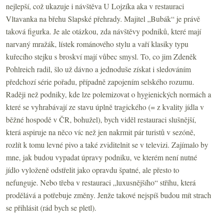
nejlepší, což ukazuje i návštěva U Lojzíka aka v restauraci
Vltavanka na břehu Slapské přehrady. Majitel „Bubák“ je právě
taková figurka. Je ale otázkou, zda návštěvy podniků, které mají
narvaný mražák, lístek románového stylu a vaří klasiky typu
kuřecího stejku s broskví mají vůbec smysl. To, co jim Zdeněk
Pohlreich radil, šlo už dávno a jednoduše získat i sledováním
předchozí série pořadu, případně zapojením selského rozumu.
Raději než podniky, kde lze polemizovat o hygienických normách a
které se vyhrabávají ze stavu úplně tragického (= z kvality jídla v
běžné hospodě v ČR, bohužel), bych viděl restauraci slušnější,
která aspiruje na něco víc než jen nakrmit pár turistů v sezóně,
rozlít k tomu levné pivo a také zviditelnit se v televizi. Zajímalo by
mne, jak budou vypadat úpravy podniku, ve kterém není nutné
jídlo vyloženě odstřelit jako opravdu špatné, ale přesto to
nefunguje. Nebo třeba v restauraci „luxusnějšího“ střihu, která
prodělává a potřebuje změny. Jenže takové nejspíš budou mít strach
se přihlásit (rád bych se pletl).