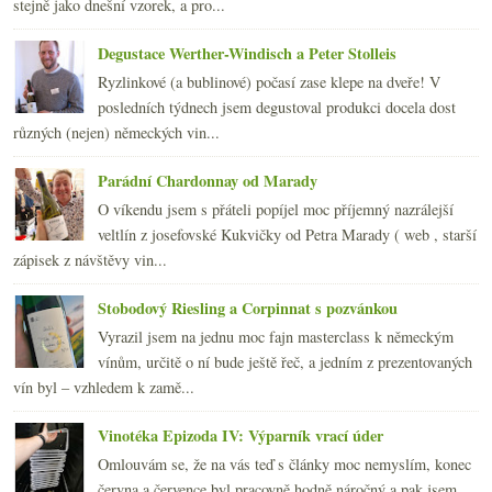
stejně jako dnešní vzorek, a pro...
dubna
(21)
►
března
(23)
►
Degustace Werther-Windisch a Peter Stolleis
února
(20)
►
Ryzlinkové (a bublinové) počasí zase klepe na dveře! V
ledna
(20)
►
posledních týdnech jsem degustoval produkci docela dost
2008
(270)
►
různých (nejen) německých vin...
2007
(108)
►
Parádní Chardonnay od Marady
O víkendu jsem s přáteli popíjel moc příjemný nazrálejší
veltlín z josefovské Kukvičky od Petra Marady ( web , starší
zápisek z návštěvy vin...
Stobodový Riesling a Corpinnat s pozvánkou
Vyrazil jsem na jednu moc fajn masterclass k německým
vínům, určitě o ní bude ještě řeč, a jedním z prezentovaných
vín byl – vzhledem k zamě...
Vinotéka Epizoda IV: Výparník vrací úder
Omlouvám se, že na vás teď s články moc nemyslím, konec
června a července byl pracovně hodně náročný a pak jsem