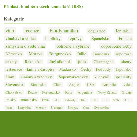
Přihlásit k odběru všech komentářů (RSS)
Kategorie
víno
recenze
bio(dynamika)
degustace
Jen tak...
vinařství a vinice
bublinky
zprávy
Španělsko
Francie
zamyšlení o světě vína
oblíbené a vybrané
doporučené weby
Německo
Morava
Burgundsko
Itálie
Bordeaux
reportáže
ankety
Rakousko
Jiný alkohol
jídlo
Champagne
sherry
restaurace
knihy a časopisy
Maďarsko
Čechy
Podvody
Japonsko
filmy
vinárny a vinotéky
Supermarketovky
kuchyně
speciality
Slovensko
Slovinsko
Chile
Anglie
USA
Austrálie
video
Chorvatsko
Řecko
Portugalsko
Kypr
Argentina
Nový Zéland
Gruzie
Polsko
Rumunsko
káva
JAR
Odrůdy
84b
87b
90b
92b
Apríl
Izrael
Lotyšsko
Mexiko
Ukrajina
Urugay
Čína
Švýcarsko