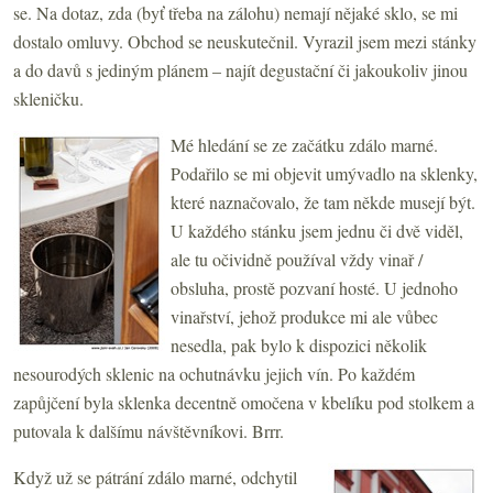
se. Na dotaz, zda (byť třeba na zálohu) nemají nějaké sklo, se mi
dostalo omluvy. Obchod se neuskutečnil. Vyrazil jsem mezi stánky
a do davů s jediným plánem – najít degustační či jakoukoliv jinou
skleničku.
Mé hledání se ze začátku zdálo marné.
Podařilo se mi objevit umývadlo na sklenky,
které naznačovalo, že tam někde musejí být.
U každého stánku jsem jednu či dvě viděl,
ale tu očividně používal vždy vinař /
obsluha, prostě pozvaní hosté. U jednoho
vinařství, jehož produkce mi ale vůbec
nesedla, pak bylo k dispozici několik
nesourodých sklenic na ochutnávku jejich vín. Po každém
zapůjčení byla sklenka decentně omočena v kbelíku pod stolkem a
putovala k dalšímu návštěvníkovi. Brrr.
Když už se pátrání zdálo marné, odchytil