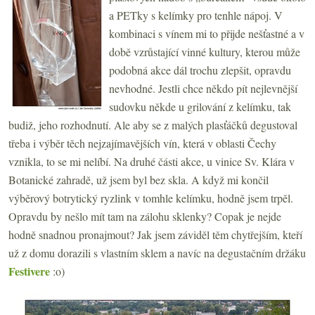
a PETky s kelímky pro tenhle nápoj. V
kombinaci s vínem mi to přijde nešťastné a v
době vzrůstající vinné kultury, kterou může
podobná akce dál trochu zlepšit, opravdu
nevhodné. Jestli chce někdo pít nejlevnější
sudovku někde u grilování z kelímku, tak
budiž, jeho rozhodnutí. Ale aby se z malých plasťáčků degustoval
třeba i výběr těch nejzajímavějších vín, která v oblasti Čechy
vznikla, to se mi nelíbí. Na druhé části akce, u vinice Sv. Klára v
Botanické zahradě, už jsem byl bez skla. A když mi končil
výběrový botrytický ryzlink v tomhle kelímku, hodně jsem trpěl.
Opravdu by nešlo mít tam na zálohu sklenky? Copak je nejde
hodně snadnou pronajmout? Jak jsem záviděl těm chytřejším, kteří
už z domu dorazili s vlastním sklem a navíc na degustačním držáku
Festivere
:o)