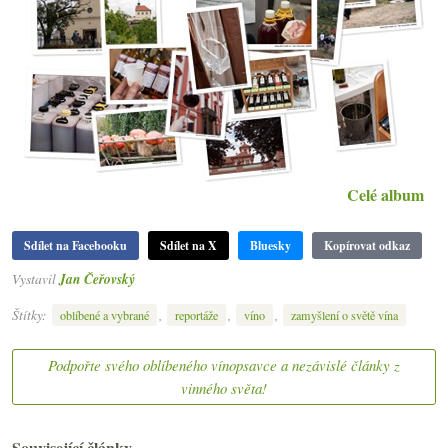
Celé album
Sdílet na Facebooku
Sdílet na X
Bluesky
Kopírovat odkaz
Vystavil
Jan Čeřovský
Štítky:
,
,
,
oblíbené a vybrané
reportáže
víno
zamyšlení o světě vína
Podpořte svého oblíbeného vínopsavce a nezávislé články z
vinného světa!
Související články