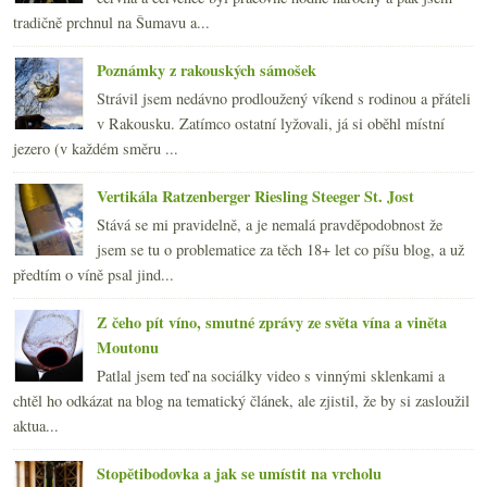
tradičně prchnul na Šumavu a...
Poznámky z rakouských sámošek
Strávil jsem nedávno prodloužený víkend s rodinou a přáteli
v Rakousku. Zatímco ostatní lyžovali, já si oběhl místní
jezero (v každém směru ...
Vertikála Ratzenberger Riesling Steeger St. Jost
Stává se mi pravidelně, a je nemalá pravděpodobnost že
jsem se tu o problematice za těch 18+ let co píšu blog, a už
předtím o víně psal jind...
Z čeho pít víno, smutné zprávy ze světa vína a viněta
Moutonu
Patlal jsem teď na sociálky video s vinnými sklenkami a
chtěl ho odkázat na blog na tematický článek, ale zjistil, že by si zasloužil
aktua...
Stopětibodovka a jak se umístit na vrcholu