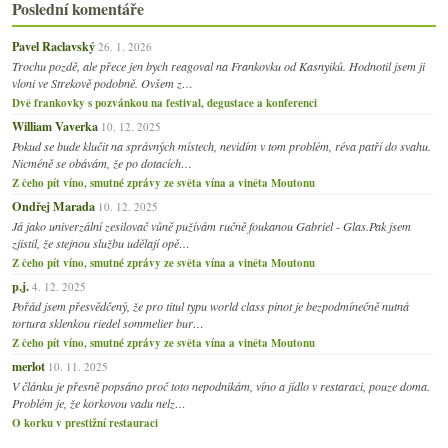
Poslední komentáře
Pavel Raclavský
26. 1. 2026
Trochu pozdě, ale přece jen bych reagoval na Frankovku od Kasnyiků. Hodnotil jsem ji
vloni ve Strekově podobně. Ovšem z…
Dvě frankovky s pozvánkou na festival, degustace a konferenci
William Vaverka
10. 12. 2025
Pokud se bude klučit na správných místech, nevidím v tom problém, réva patří do svahu.
Nicméně se obávám, že po dotacích…
Z čeho pít víno, smutné zprávy ze světa vína a viněta Moutonu
Ondřej Marada
10. 12. 2025
Já jako univerzální zesilovač vůně pužívám ručně foukanou Gabriel - Glas.Pak jsem
zjistil, že stejnou službu udělají opě…
Z čeho pít víno, smutné zprávy ze světa vína a viněta Moutonu
p.j.
4. 12. 2025
Pořád jsem přesvědčený, že pro titul typu world class pinot je bezpodmínečně nutná
tortura sklenkou riedel sommelier bur…
Z čeho pít víno, smutné zprávy ze světa vína a viněta Moutonu
merlot
10. 11. 2025
V článku je přesně popsáno proč toto nepodnikám, víno a jídlo v restaraci, pouze doma.
Problém je, že korkovou vadu nelz…
O korku v prestižní restauraci