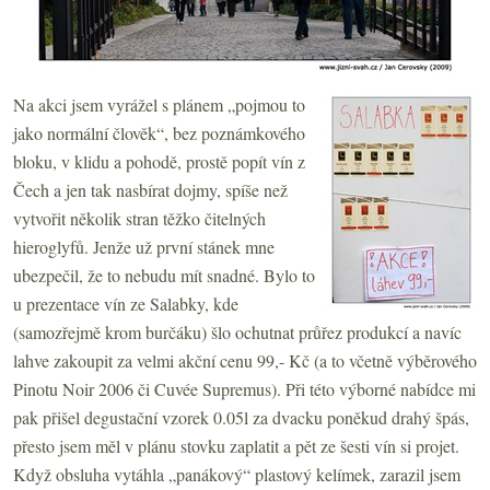
Na akci jsem vyrážel s plánem „pojmou to
jako normální člověk“, bez poznámkového
bloku, v klidu a pohodě, prostě popít vín z
Čech a jen tak nasbírat dojmy, spíše než
vytvořit několik stran těžko čitelných
hieroglyfů. Jenže už první stánek mne
ubezpečil, že to nebudu mít snadné. Bylo to
u prezentace vín ze Salabky, kde
(samozřejmě krom burčáku) šlo ochutnat průřez produkcí a navíc
lahve zakoupit za velmi akční cenu 99,- Kč (a to včetně výběrového
Pinotu Noir 2006 či Cuvée Supremus). Při této výborné nabídce mi
pak přišel degustační vzorek 0.05l za dvacku poněkud drahý špás,
přesto jsem měl v plánu stovku zaplatit a pět ze šesti vín si projet.
Když obsluha vytáhla „panákový“ plastový kelímek, zarazil jsem