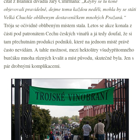
citát z Blaníku divadla Járy Cimrmana: „
Kdyby se tu koně
objevovali pravidelně, dejme tomu každou neděli, mohla by se státi
Velká Chuchle oblíbenym dostaveníčkem mnohých Pražanů.“
Trója se očividně oblíbeným místem stala. Letos se akce konala z
části pod patronátem Cechu českých vinařů a já tedy doufal, že si
tam přechutnám produkci podniků, které na jednom místě právě
často nevídám. A tahle možnost, mezi hektolitry všudypřítomného
burčáku mnoha různých kvalit a míst původu, skutečně byla. Jen s
pár drobnými komplikacemi.