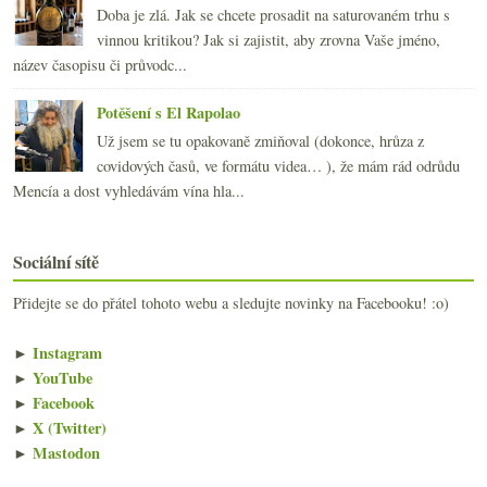
Doba je zlá. Jak se chcete prosadit na saturovaném trhu s
vinnou kritikou? Jak si zajistit, aby zrovna Vaše jméno,
název časopisu či průvodc...
Potěšení s El Rapolao
Už jsem se tu opakovaně zmiňoval (dokonce, hrůza z
covidových časů, ve formátu videa… ), že mám rád odrůdu
Mencía a dost vyhledávám vína hla...
Sociální sítě
Přidejte se do přátel tohoto webu a sledujte novinky na Facebooku! :o)
►
Instagram
►
YouTube
►
Facebook
►
X (Twitter)
►
Mastodon