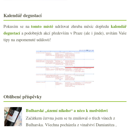
Těkání z baru v Paříži
Výsledky ankety „jednoho vína nejčastěji nakupuji“…
Kalendář degustací
Víno a jídlo - sňatky z rozumu
Čerstvě bílé v lahvích Reistenu
tomto místě
kalendář
Pokusím se na
udržovat zhruba měsíc dopředu
Ano, šéfe! znovu a lépe?
degustací
a podobných akcí především v Praze (ale i jinde), uvítám Vaše
Deset pinotů v Galerii 10
tipy na zapomenuté události!
Trojské vinobraní a plastiková kultura
Alkoholická fotohádanková soutěž
Ranní věštění z depotu
Ten nejpravější z klokanů a symbol úspěchu
Říkáte pravdu o víně?
Výsledky ankety „Speciální sklenky na různé odrůdy...
Video, zloději, korky a ultrafialové světlo
Fakta, dojmy, medaile a vypitá láhev rosé
Remelluri aneb Rioja v nezvyklém hávu
Oblíbené příspěvky
Biosnění viniční, lehce přilisované
srpna
(21)
►
Bulharské „území nikoho“ a něco k medvědovi
července
(18)
►
Začátkem června jsem se tu zmiňoval o třech vínech z
června
(22)
►
Bulharska. Všechna pocházela z vinařství Damianitza ,
května
(20)
►