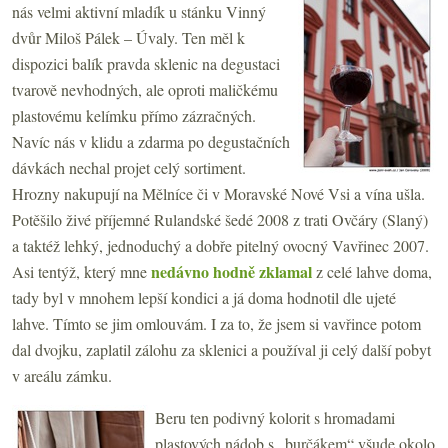
nás velmi aktivní mladík u stánku Vinný
dvůr Miloš Pálek – Úvaly. Ten měl k
dispozici balík pravda sklenic na degustaci
tvarově nevhodných, ale oproti maličkému
plastovému kelímku přímo zázračných.
Navíc nás v klidu a zdarma po degustačních
dávkách nechal projet celý sortiment.
Hrozny nakupují na Mělníce či v Moravské Nové Vsi a vína ušla.
Potěšilo živé příjemné Rulandské šedé 2008 z trati Ovčáry (Slaný)
a taktéž lehký, jednoduchý a dobře pitelný ovocný Vavřinec 2007.
nedávno hodně zklamal
Asi tentýž, který mne
z celé lahve doma,
tady byl v mnohem lepší kondici a já doma hodnotil dle ujeté
lahve. Tímto se jim omlouvám. I za to, že jsem si vavřince potom
dal dvojku, zaplatil zálohu za sklenici a používal ji celý další pobyt
v areálu zámku.
Beru ten podivný kolorit s hromadami
plastových nádob s „burčákem“ všude okolo