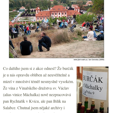
Co dalšího jsem si z akce odnesl? Že burčák
je u nás opravdu oblíben až neuvěřitelně a
mizel v množství téměř nesmyslně vysokém.
Že vína z Vinařského družstva sv. Václav
(alias vinice Máchalka) nově nezpracovává
pan Rychtařík v Kvícu, ale pan Bílík na
Salabce. Chutnal jsem nějaké archivy i