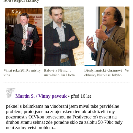
Vinař roku 2010 s mistry
Italové a Němci v
Biodynamické chrámové
Vé O
vína
růžovkách Jiří Horta
oblouky Nicolase Jolyho