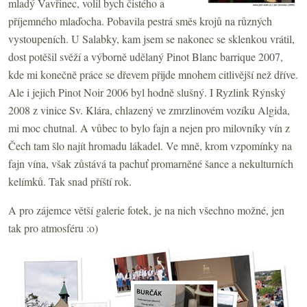
mladý Vavřinec, volil bych čistého a
příjemného mlaďocha. Pobavila pestrá směs krojů na různých
vystoupeních. U Salabky, kam jsem se nakonec se sklenkou vrátil,
dost potěšil svěží a výborně udělaný Pinot Blanc barrique 2007,
kde mi konečně práce se dřevem přijde mnohem citlivější než dříve.
Ale i jejich Pinot Noir 2006 byl hodně slušný. I Ryzlink Rýnský
2008 z vinice Sv. Klára, chlazený ve zmrzlinovém vozíku Algida,
mi moc chutnal. A vůbec to bylo fajn a nejen pro milovníky vín z
Čech tam šlo najít hromadu lákadel. Ve mně, krom vzpomínky na
fajn vína, však zůstává ta pachuť promarněné šance a nekulturních
kelímků. Tak snad příští rok.
A pro zájemce větší galerie fotek, je na nich všechno možné, jen
tak pro atmosféru :o)