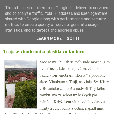
This site uses cookies from Google to deliver its services
and to analyze traffic. Your IP address and user-agent are
shared with Google along with performance and security
metrics to ensure quality of service, generate usage
statistics, and to detect and address abuse.
☰ Menu
LEARN MORE
GOT IT
PONDĚLÍ 14. ZÁŘÍ 2009
Trojské vinobraní a plastiková kultura
Moc se mi líbí, jak se teď všude možně (a to
i v místech, kde nemají vůbec žádnou
tradici) rojí vinobraní, „košty“ a podobné
akce. Vinobraní v Tróji, na vinici Sv. Kláry
v Botanické zahradě a nádvoří Trojského
zámku, má za sebou už hezkých pár
ročníků. Když jsem včera viděl ty davy a
fronty a celé rodiny s dětmi, napadl mne