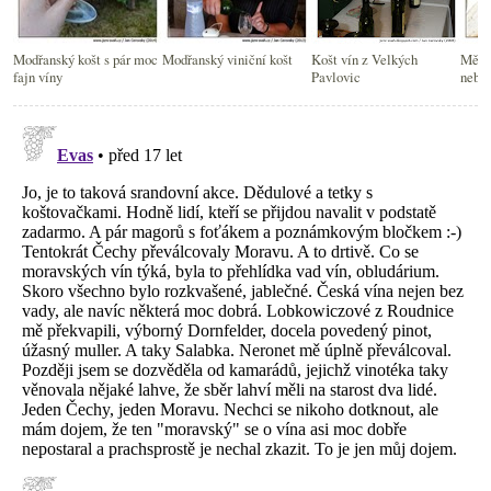
Modřanský košt s pár moc
Modřanský viniční košt
Košt vín z Velkých
Mělni
fajn víny
Pavlovic
nebý