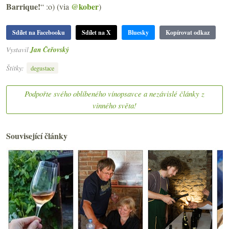
Barrique!
@kober
“ :o) (via
)
Sdílet na Facebooku
Sdílet na X
Bluesky
Kopírovat odkaz
Vystavil
Jan Čeřovský
Štítky:
degustace
Podpořte svého oblíbeného vínopsavce a nezávislé články z
vinného světa!
Související články