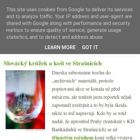
This site uses cookies from Google to deliver its services
and to analyze traffic. Your IP address and user-agent are
shared with Google along with performance and security
metrics to ensure quality of service, generate usage
statistics, and to detect and address abuse.
☰ Menu
LEARN MORE
GOT IT
ČTVRTEK 21. KVĚTNA 2009
Slovácký krúžek a košt ve Strašnicích
Dneska zabrousíme trochu do
„archivních“ materiálů, protože
popisovaná akce se konala už před
měsícem, ale tenkrát jsem reportek nějak
zapomněl uveřejnit a to by byla škoda,
takže to teď napravuji. Kdo by se totiž
nadál, že uprostřed Prahy (tentokrát v KD
Barikádníků ve Strašnicích) se už
třináctým ročníkem
koná velká výstava