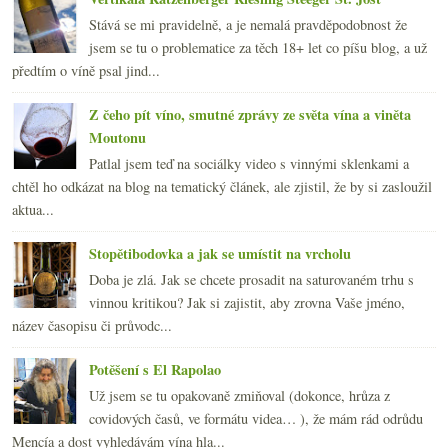
Stává se mi pravidelně, a je nemalá pravděpodobnost že
jsem se tu o problematice za těch 18+ let co píšu blog, a už
předtím o víně psal jind...
Z čeho pít víno, smutné zprávy ze světa vína a viněta
Moutonu
Patlal jsem teď na sociálky video s vinnými sklenkami a
chtěl ho odkázat na blog na tematický článek, ale zjistil, že by si zasloužil
aktua...
Stopětibodovka a jak se umístit na vrcholu
Doba je zlá. Jak se chcete prosadit na saturovaném trhu s
vinnou kritikou? Jak si zajistit, aby zrovna Vaše jméno,
název časopisu či průvodc...
Potěšení s El Rapolao
Už jsem se tu opakovaně zmiňoval (dokonce, hrůza z
covidových časů, ve formátu videa… ), že mám rád odrůdu
Mencía a dost vyhledávám vína hla...