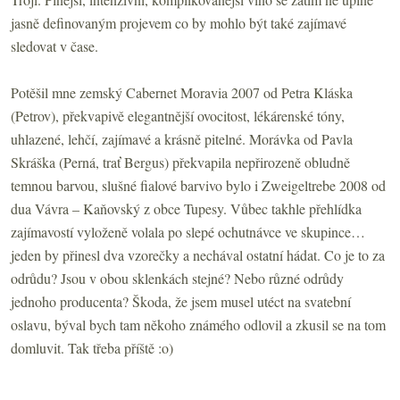
jasně definovaným projevem co by mohlo být také zajímavé
sledovat v čase.
Potěšil mne zemský Cabernet Moravia 2007 od Petra Kláska
(Petrov), překvapivě elegantnější ovocitost, lékárenské tóny,
uhlazené, lehčí, zajímavé a krásně pitelné. Morávka od Pavla
Skráška (Perná, trať Bergus) překvapila nepřirozeně obludně
temnou barvou, slušné fialové barvivo bylo i Zweigeltrebe 2008 od
dua Vávra – Kaňovský z obce Tupesy. Vůbec takhle přehlídka
zajímavostí vyloženě volala po slepé ochutnávce ve skupince…
jeden by přinesl dva vzorečky a nechával ostatní hádat. Co je to za
odrůdu? Jsou v obou sklenkách stejné? Nebo různé odrůdy
jednoho producenta? Škoda, že jsem musel utéct na svatební
oslavu, býval bych tam někoho známého odlovil a zkusil se na tom
domluvit. Tak třeba příště :o)