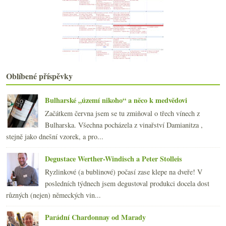
Ze života whisky v obrazech – díl I.
Výsledky ankety „Kolik lahví vína máte obvykle doma?“
Malá ostrovní hádanka
Úplně univerzální sklenka
Fotopozdrav ze Skotska
Vinný ocet pro miliardáře
Výsledky ankety „Již jsem pil(a) víno…“
Oblíbené příspěvky
Směr Skotsko, kupředu pravá
Bordeaux 2008, Parker, zodpovědnost a tak vůbec
Bulharské „území nikoho“ a něco k medvědovi
Průlet Alsaskem s vinařstvím Gustave Lorentz
Začátkem června jsem se tu zmiňoval o třech vínech z
Na kopci a v Bugsy’s baru
Bulharska. Všechna pocházela z vinařství Damianitza ,
dubna
(21)
►
stejně jako dnešní vzorek, a pro...
března
(23)
►
února
(20)
►
Degustace Werther-Windisch a Peter Stolleis
ledna
(20)
►
Ryzlinkové (a bublinové) počasí zase klepe na dveře! V
2008
(270)
►
posledních týdnech jsem degustoval produkci docela dost
2007
(108)
►
různých (nejen) německých vin...
Parádní Chardonnay od Marady