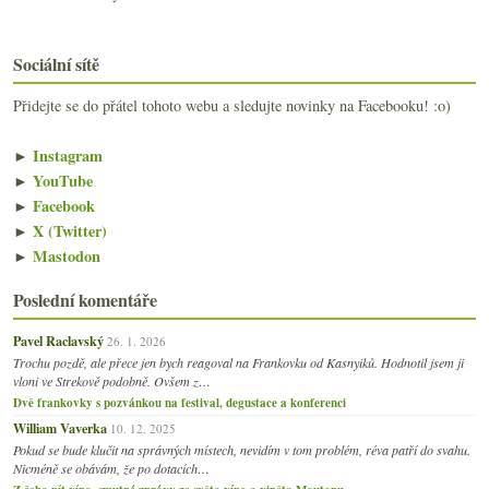
Sociální sítě
Přidejte se do přátel tohoto webu a sledujte novinky na Facebooku! :o)
►
Instagram
►
YouTube
►
Facebook
►
X (Twitter)
►
Mastodon
Poslední komentáře
Pavel Raclavský
26. 1. 2026
Trochu pozdě, ale přece jen bych reagoval na Frankovku od Kasnyiků. Hodnotil jsem ji
vloni ve Strekově podobně. Ovšem z…
Dvě frankovky s pozvánkou na festival, degustace a konferenci
William Vaverka
10. 12. 2025
Pokud se bude klučit na správných místech, nevidím v tom problém, réva patří do svahu.
Nicméně se obávám, že po dotacích…