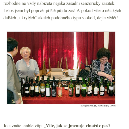
rozhodně ne vždy nabízela nějaká zásadní senzorický zážitek.
Letos jsem byl poprvé, příště půjdu zas! A pokud víte o nějakých
dalších „ukrytých“ akcích podobného typu v okolí, dejte vědět!
Víte, jak se jmenuje vinařův pes?
Jo a znáte tenhle vtip: „