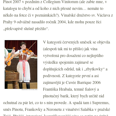
Pinot 2007 v pozdním z Collegium Vinitorum (ale zabte mne, v
katalogu to chybí a od koho z nich přesně nevím… nemáte to
někdo na fotce či v poznámkách?). Vinařské družstvo sv. Václava z
Prahy 9 odvážně nasadilo ročník 2004, kde mohu pouze říci
„překvapivě slušně přežilo“.
V kategorii červených směsek se objevila
(alespoň tak mi to přišlo) jak vína
vytvořená pro dosažení co nejlepšího
výsledku spojením zajímavě se
doplňujících odrůd, tak i „zbytkovky“ a
podivnosti. Z kategorie první a asi
zajímavější je Cuvée Barrique 2006
Františka Hrabala, temně fialový a
plnotučný barik, který bych určitě rád
ochutnal za pár let, co to s ním provede. A spadá tam i Supremus,
směs Pinotu, Frankovky a Neronetu z vinařství Salabka v pražské
Tróji. Plnější, intenzivní, komplikovanější víno se zatím ne úplně