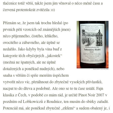
tlačenice totiž větší, takže jsem jim věnoval o něco méně času a
červená protentokrát zvítězila :o)
Přiznám se, že jsem tak trochu hledal (po
prvních pěti vzorcích od známějších jmen)
něco příjemného, čistého, lehkého,
ovocitého a zábavného, ale úplně se
nedařilo. Jako kdyby byla vína buď z
kategorie těch obyčejných „jakostek“
(možná ne špatných, ale ne úplně
dotažených a poněkud nudných), nebo
snaha s větším či spíše menším úspěchem
vytvořit něco víc, přetáhnout do zbytečně vysokých přívlastků,
nacpat to do dřeva a podobně. Ale ono se to tu čase ustálí. Fajn
klasika z Čech, v podobě co mám rád, je určitě Pinot Noir 2007 v
pozdním od Lobkowiczů z Roudnice, ten musím do sbírky zařadit.
Potenciál má, ale poněkud zbytečně „efektní“ a sudem obalený je, i