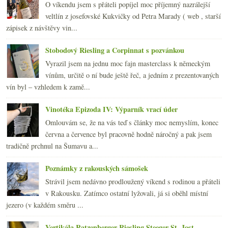
O víkendu jsem s přáteli popíjel moc příjemný nazrálejší
veltlín z josefovské Kukvičky od Petra Marady ( web , starší
zápisek z návštěvy vin...
Stobodový Riesling a Corpinnat s pozvánkou
Vyrazil jsem na jednu moc fajn masterclass k německým
vínům, určitě o ní bude ještě řeč, a jedním z prezentovaných
vín byl – vzhledem k zamě...
Vinotéka Epizoda IV: Výparník vrací úder
Omlouvám se, že na vás teď s články moc nemyslím, konec
června a července byl pracovně hodně náročný a pak jsem
tradičně prchnul na Šumavu a...
Poznámky z rakouských sámošek
Strávil jsem nedávno prodloužený víkend s rodinou a přáteli
v Rakousku. Zatímco ostatní lyžovali, já si oběhl místní
jezero (v každém směru ...
Vertikála Ratzenberger Riesling Steeger St. Jost