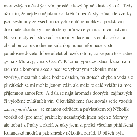
moravských a českých vín, prostě takový úplně klasický košt. Tedy
až na to, že nejde o nějakou konkrétní obec či styl vína, ale vzorky
jsou sesbírány ze všech možných koutů republiky a představují
dokonale chaotický a neutříděný průřez celým naším vinařstvím.
Na skoro čtyřech stovkách vzorků, v tlačenici, s cimbálovkou a
obsluhou co rozhodně nepodá doplňující informace si šlo
paradoxně docela dobře udělat obrázek o tom, co že jsou to vlastně
„vína z Moravy, vína z Čech“. K tomu typu degustací, která mám
rád (malé komorní akce s pečlivě vybranými několika málo
vzorky), měla tahle akce hodně daleko, na stolech chyběla voda a o
plivátkách se mi mohlo jenom zdát, ale mělo to celé zvláštní a moc
příjemnou atmosféru. A dala se najít hromada dobrých, zajímavých
či vyloženě zvláštních vín. Obzvláště mne fascinovala série vzorků
„
anonymní dárce
“ se známou odrůdou a přívlastkem :o) Několik
vzorků od (pro mne) prakticky neznámých jmen nejen z Moravy,
ale třeba i z Prahy a okolí. A taky jsem si prošel všechna přihlášená
Rulandská modrá a pak směsky několika odrůd. U bílých byla