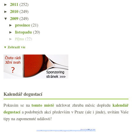
2011
(252)
►
2010
(249)
►
2009
(249)
▼
prosince
(21)
►
listopadu
(20)
►
října
(22)
►
září
(21)
►
▼ Zobrazit vše
srpna
(21)
►
července
(18)
►
června
(22)
►
května
(20)
▼
Prague Food Festival pod vodou
Výsledky ankety „Kontrolujete přesnou teplotu vína?“
To je ňáký bio víno, že jo?
Kalendář degustací
Ryzlink a frankovka aneb dvoje staré keře
tomto místě
kalendář
Pokusím se na
udržovat zhruba měsíc dopředu
Pichler, Walch, Pauleczki
degustací
5x pivní speciál z Náchoda & Guinness
a podobných akcí především v Praze (ale i jinde), uvítám Vaše
(Norma)lizované víno
tipy na zapomenuté události!
Slovácký krúžek a košt ve Strašnicích
Ze života whisky v obrazech – díl II.