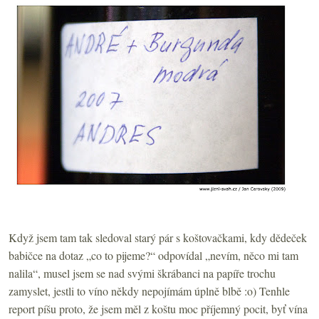
Když jsem tam tak sledoval starý pár s koštovačkami, kdy dědeček
babičce na dotaz „co to pijeme?“ odpovídal „nevím, něco mi tam
nalila“, musel jsem se nad svými škrábanci na papíře trochu
zamyslet, jestli to víno někdy nepojímám úplně blbě :o) Tenhle
report píšu proto, že jsem měl z koštu moc příjemný pocit, byť vína