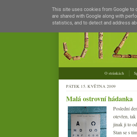
This site uses cookies from Google to de
are shared with Google along with perfo
statistics, and to detect and address ab
O stránkách
S
PÁTEK 15. KVĚTNA 2009
Malá ostrovní hádanka
Poslední den
otevřen, tak
jinak ji to 
Stan se s t