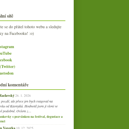
lní sítě
jte se do přátel tohoto webu a sledujte
ky na Facebooku! :o)
stagram
uTube
cebook
(Twitter)
stodon
ední komentáře
 Raclavský
26. 1. 2026
 pozdě, ale přece jen bych reagoval na
vku od Kasnyiků. Hodnotil jsem ji vloni ve
vě podobně. Ovšem z…
ankovky s pozvánkou na festival, degustace a
enci
am Vaverka
10. 12. 2025