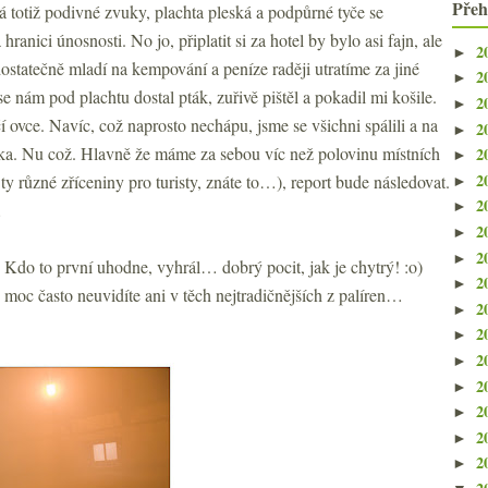
Přeh
 totiž podivné zvuky, plachta pleská a podpůrné tyče se
hranici únosnosti. No jo, připlatit si za hotel by bylo asi fajn, ale
2
►
ostatečně mladí na kempování a peníze raději utratíme za jiné
2
►
se nám pod plachtu dostal pták, zuřivě pištěl a pokadil mi košile.
2
►
 ovce. Navíc, což naprosto nechápu, jsme se všichni spálili a na
2
►
ka. Nu což. Hlavně že máme za sebou víc než polovinu místních
2
►
2
 ty různé zříceniny pro turisty, znáte to…), report bude následovat.
►
2
►
…
2
►
2
►
e? Kdo to první uhodne, vyhrál… dobrý pocit, jak je chytrý! :o)
2
►
moc často neuvidíte ani v těch nejtradičnějších z palíren…
2
►
2
►
2
►
2
►
2
►
2
►
2
►