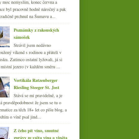
y moc nemyslím, konec června a
nce byl pracovně hodně náročný a pak
tradičně prchnul na Šumavu a...
Poznámky z rakouských
sámošek
Strávil jsem nedávno
oužený víkend s rodinou a přáteli v
sku. Zatímco ostatní lyžovali, já si
 místní jezero (v každém směru ...
Vertikála Ratzenberger
Riesling Steeger St. Jost
Stává se mi pravidelně, a je
á pravděpodobnost že jsem se tu o
ematice za těch 18+ let co píšu blog, a
dtím o víně psal jind...
Z čeho pít víno, smutné
zprávy ze světa vína a viněta