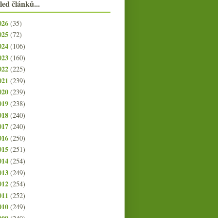
led článků...
026
(35)
025
(72)
024
(106)
023
(160)
022
(225)
021
(239)
020
(239)
019
(238)
018
(240)
017
(240)
016
(250)
015
(251)
014
(254)
013
(249)
012
(254)
011
(252)
010
(249)