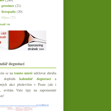
009
(249)
prosince
(21)
►
listopadu
(20)
►
října
(22)
►
září
(21)
►
azit vše
srpna
(21)
►
července
(18)
►
června
(22)
►
května
(20)
▼
Prague Food Festival pod vodou
Výsledky ankety „Kontrolujete
přesnou teplotu vína?“
ndář degustací
To je ňáký bio víno, že jo?
Ryzlink a frankovka aneb dvoje
tomto místě
sím se na
udržovat zhruba
staré keře
kalendář degustací
íc dopředu
a
Pichler, Walch, Pauleczki
bných akcí především v Praze (ale i
5x pivní speciál z Náchoda &
e), uvítám Vaše tipy na zapomenuté
Guinness
sti!
(Norma)lizované víno
Slovácký krúžek a košt ve
Strašnicích