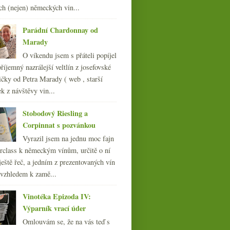
ch (nejen) německých vin...
007
(108)
Parádní Chardonnay od
Marady
O víkendu jsem s přáteli popíjel
říjemný nazrálejší veltlín z josefovské
čky od Petra Marady ( web , starší
ek z návštěvy vin...
Stobodový Riesling a
Corpinnat s pozvánkou
Vyrazil jsem na jednu moc fajn
rclass k německým vínům, určitě o ní
ještě řeč, a jedním z prezentovaných vín
 vzhledem k zamě...
Vinotéka Epizoda IV:
Výparník vrací úder
Omlouvám se, že na vás teď s