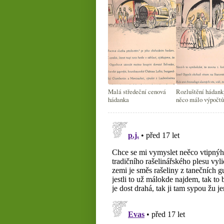
Malá středeční cenová
Rozluštění hádank
hádanka
něco málo výpočtů