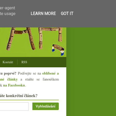
ser-agent
ate usage
LEARN MORE
GOT IT
Kontakt
RSS
tu poprvé?
oblíbené a
Podívejte se na
ané články
a staňte se fanouškem
na Facebooku
ek
.
áte konkrétní článek?