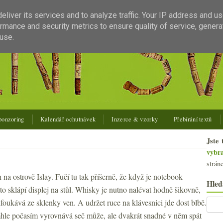
liver its services and to analyze traffic. Your IP address and u
rmance and security metrics to ensure quality of service, gener
use.
ponzoring
Kalendář ochutnávek
Inzerce & vzorky
Přebírání textů
Jste 
vybr
strán
 na ostrově Islay. Fučí tu tak příšerně, že když je notebook
Hled
 to sklápí displej na stůl. Whisky je nutno nalévat hodně šikovně,
odfoukává ze sklenky ven. A udržet ruce na klávesnici jde dost blbě.
ímhle počasím vyrovnává seč může, ale dvakrát snadné v něm spát