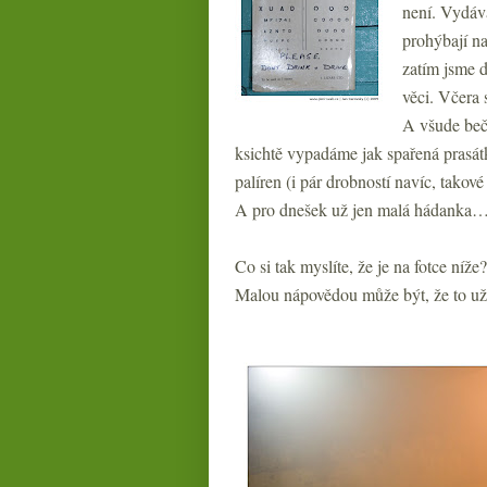
není. Vydává
prohýbají na 
zatím jsme d
věci. Včera 
A všude bečí
ksichtě vypadáme jak spařená prasát
palíren (i pár drobností navíc, takové
A pro dnešek už jen malá hádanka
Co si tak myslíte, že je na fotce níž
Malou nápovědou může být, že to už 