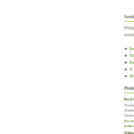
Sociá
Přide
novin
►
In
►
Yo
►
Fa
►
X 
►
Ma
Posl
Pavel
Trochu
Franko
Streko
Dvě fr
konfer
Willi