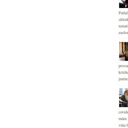
Patla
sklen
temati
zaslou
prosa
kritik
jméno
covid
mám r
vína h