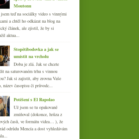
Moutonu
l jsem teď na sociálky video s vinnými
kami a chtěl ho odkázat na blog na
cký článek, ale zjistil, že by si
žil aktua...
Stopětibodovka a jak se
umístit na vrcholu
Doba je zlá. Jak se chcete
dit na saturovaném trhu s vinnou
ou? Jak si zajistit, aby zrovna Vaše
, název časopisu či průvodc...
Potěšení s El Rapolao
Už jsem se tu opakovaně
zmiňoval (dokonce, hrůza z
ových časů, ve formátu videa… ), že
ád odrůdu Mencía a dost vyhledávám
la...