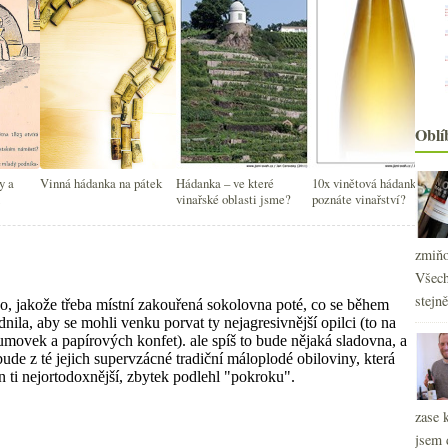
Oblí
y a
Vinná hádanka na pátek
Hádanka – ve které
10x vinětová hádanka –
vinařské oblasti jsme?
poznáte vinařství?
zmiňo
Všech
stejn
zase 
jsem 
2
►