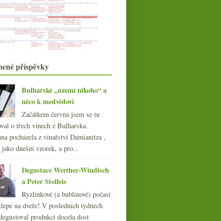
Ze života whisky v obrazech – díl II.
Ze života whisky v obrazech – díl I.
Výsledky ankety „Kolik lahví vína
máte obvykle doma?“
Malá ostrovní hádanka
Úplně univerzální sklenka
Fotopozdrav ze Skotska
bené příspěvky
Vinný ocet pro miliardáře
Výsledky ankety „Již jsem pil(a)
Bulharské „území nikoho“ a
Malá soutěž s vinětami
víno…“
něco k medvědovi
Směr Skotsko, kupředu pravá
Začátkem června jsem se tu
Bordeaux 2008, Parker,
zodpovědnost a tak vůbec
val o třech vínech z Bulharska.
Průlet Alsaskem s vinařstvím
na pocházela z vinařství Damianitza ,
Gustave Lorentz
ě jako dnešní vzorek, a pro...
Na kopci a v Bugsy’s baru
dubna
(21)
Degustace Werther-Windisch
►
března
(23)
a Peter Stolleis
►
února
(20)
►
Ryzlinkové (a bublinové) počasí
ledna
(20)
►
klepe na dveře! V posledních týdnech
degustoval produkci docela dost
008
(270)