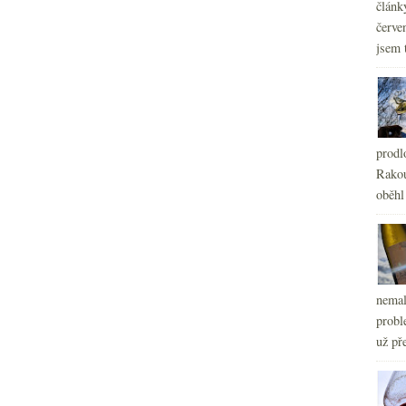
článk
červe
jsem 
prodl
Rakou
oběhl
nemal
probl
už pře