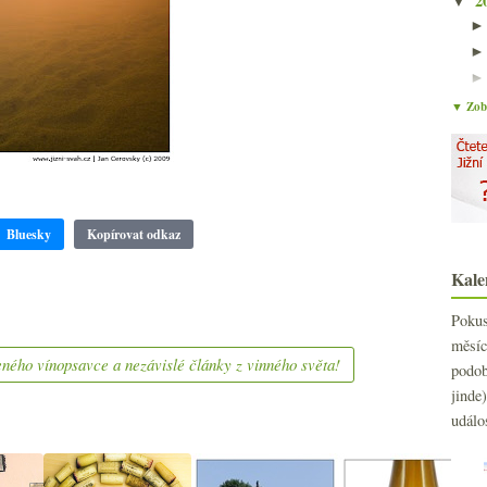
2
▼
▼ Zobr
Bluesky
Kopírovat odkaz
Kale
Poku
měs
ného vínopsavce a nezávislé články z vinného světa!
podo
jind
událo