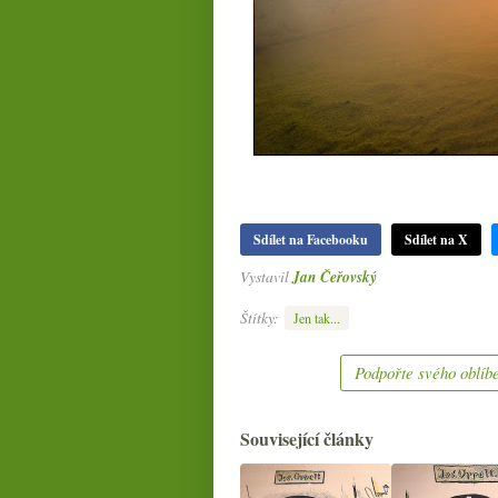
Sdílet na Facebooku
Sdílet na X
Vystavil
Jan Čeřovský
Štítky:
Jen tak...
Podpořte svého oblíbe
Související články