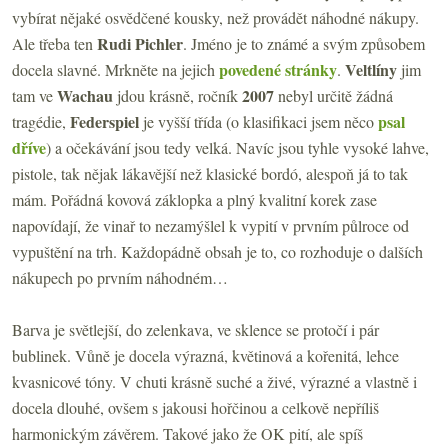
vybírat nějaké osvědčené kousky, než provádět náhodné nákupy.
Rudi Pichler
Ale třeba ten
. Jméno je to známé a svým způsobem
povedené stránky
Veltlíny
docela slavné. Mrkněte na jejich
.
jim
Wachau
2007
tam ve
jdou krásně, ročník
nebyl určitě žádná
Federspiel
psal
tragédie,
je vyšší třída (o klasifikaci jsem něco
dříve
) a očekávání jsou tedy velká. Navíc jsou tyhle vysoké lahve,
pistole, tak nějak lákavější než klasické bordó, alespoň já to tak
mám. Pořádná kovová záklopka a plný kvalitní korek zase
napovídají, že vinař to nezamýšlel k vypití v prvním půlroce od
vypuštění na trh. Každopádně obsah je to, co rozhoduje o dalších
nákupech po prvním náhodném…
Barva je světlejší, do zelenkava, ve sklence se protočí i pár
bublinek. Vůně je docela výrazná, květinová a kořenitá, lehce
kvasnicové tóny. V chuti krásně suché a živé, výrazné a vlastně i
docela dlouhé, ovšem s jakousi hořčinou a celkově nepříliš
harmonickým závěrem. Takové jako že OK pití, ale spíš