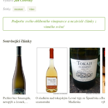
Vystavil
Jan Čeřovský
Štítky:
,
recenze
víno
Podpořte svého oblíbeného vínopsavce a nezávislé články z
vinného světa!
Související články
Pichler bez Smaragdu,
O sladkém nad tokajským
Levné tipy ze Španělska a
Barta
netopýři a česnek,
szamorodni
Maďarska
výběr
Passalacqua, 100+ bodů,