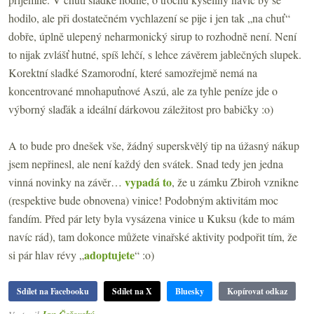
hodilo, ale při dostatečném vychlazení se pije i jen tak „na chuť“
dobře, úplně ulepený neharmonický sirup to rozhodně není. Není
to nijak zvlášť hutné, spíš lehčí, s lehce závěrem jablečných slupek.
Korektní sladké Szamorodní, které samozřejmě nemá na
koncentrované mnohapuťnové Aszú, ale za tyhle peníze jde o
výborný slaďák a ideální dárkovou záležitost pro babičky :o)
A to bude pro dnešek vše, žádný superskvělý tip na úžasný nákup
jsem nepřinesl, ale není každý den svátek. Snad tedy jen jedna
vypadá to
vinná novinky na závěr…
, že u zámku Zbiroh vznikne
(respektive bude obnovena) vinice! Podobným aktivitám moc
fandím. Před pár lety byla vysázena vinice u Kuksu (kde to mám
navíc rád), tam dokonce můžete vinařské aktivity podpořit tím, že
adoptujete
si pár hlav révy „
“ :o)
Sdílet na Facebooku
Sdílet na X
Bluesky
Kopírovat odkaz