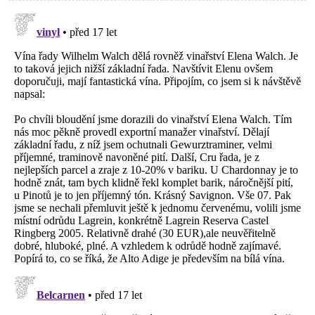
falešná Sassicaia