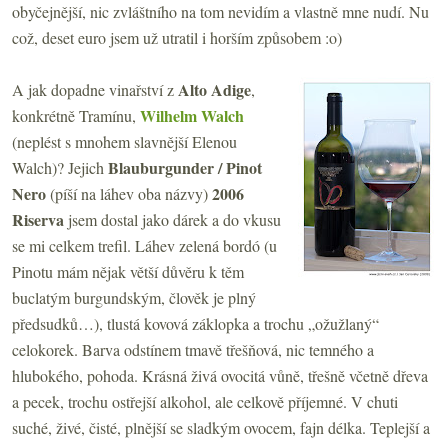
obyčejnější, nic zvláštního na tom nevidím a vlastně mne nudí. Nu
což, deset euro jsem už utratil i horším způsobem :o)
Alto Adige
A jak dopadne vinařství z
,
Wilhelm Walch
konkrétně Tramínu,
(neplést s mnohem slavnější Elenou
Blauburgunder / Pinot
Walch)? Jejich
Nero
2006
(píší na láhev oba názvy)
Riserva
jsem dostal jako dárek a do vkusu
se mi celkem trefil. Láhev zelená bordó (u
Pinotu mám nějak větší důvěru k těm
buclatým burgundským, člověk je plný
předsudků…), tlustá kovová záklopka a trochu „ožužlaný“
celokorek. Barva odstínem tmavě třešňová, nic temného a
hlubokého, pohoda. Krásná živá ovocitá vůně, třešně včetně dřeva
a pecek, trochu ostřejší alkohol, ale celkově příjemné. V chuti
suché, živé, čisté, plnější se sladkým ovocem, fajn délka. Teplejší a