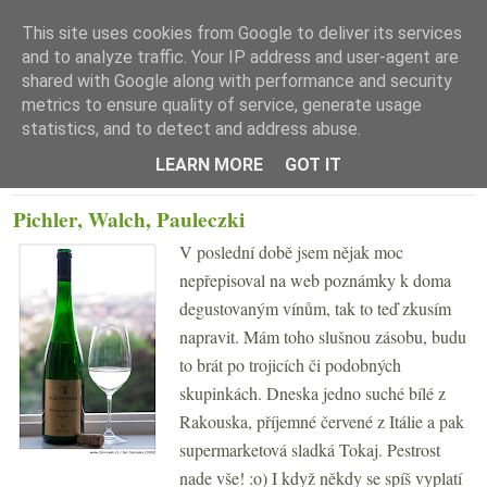
This site uses cookies from Google to deliver its services
and to analyze traffic. Your IP address and user-agent are
shared with Google along with performance and security
metrics to ensure quality of service, generate usage
statistics, and to detect and address abuse.
☰ Menu
LEARN MORE
GOT IT
ÚTERÝ 26. KVĚTNA 2009
Pichler, Walch, Pauleczki
V poslední době jsem nějak moc
nepřepisoval na web poznámky k doma
degustovaným vínům, tak to teď zkusím
napravit. Mám toho slušnou zásobu, budu
to brát po trojicích či podobných
skupinkách. Dneska jedno suché bílé z
Rakouska, příjemné červené z Itálie a pak
supermarketová sladká Tokaj. Pestrost
nade vše! :o) I když někdy se spíš vyplatí