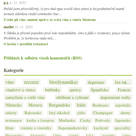
p.j.
4. 12. 2025
Pořád jsem přesvědčený, že pro titul typu world class pinot je bezpodmínečně nutná
tortura sklenkou riedel sommelier bur…
Z čeho pít víno, smutné zprávy ze světa vína a viněta Moutonu
merlot
10. 11. 2025
V článku je přesně popsáno proč toto nepodnikám, víno a jídlo v restaraci, pouze doma.
Problém je, že korkovou vadu nelz…
O korku v prestižní restauraci
Přihlásit k odběru všech komentářů (RSS)
Kategorie
víno
recenze
bio(dynamika)
degustace
Jen tak...
vinařství a vinice
bublinky
zprávy
Španělsko
Francie
zamyšlení o světě vína
oblíbené a vybrané
doporučené weby
Německo
Morava
Burgundsko
Itálie
Bordeaux
reportáže
ankety
Rakousko
Jiný alkohol
jídlo
Champagne
sherry
restaurace
knihy a časopisy
Maďarsko
Čechy
Podvody
Japonsko
filmy
vinárny a vinotéky
Supermarketovky
kuchyně
speciality
Slovensko
Slovinsko
Chile
Anglie
USA
Austrálie
video