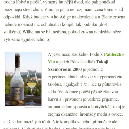
trochu líbivé a plošší, výrazný hutnější úvod, ale pak poněkud
prázdnější střed chuti. Víno na pití a ne rozjímání, cena tomu snad
odpovídá. Když budete v Alto Adige na dovolené a u Eleny zrovna
nebude možnost nic ochutnat či koupit, tak podniku (dost
velikému) Wilhelma se bát netřeba, pokud zrovna nehledáte něco
vyloženě výjimečného :o)
Pauleczki-
A ještě něco sladkého. Podnik
Vin
Tokaji
a jejich Édes (sladké)
Szamorodni 2000
je jednou z
experimentálních akvizic v hypermarketu
Globus, nějakých 175,- Kč ta půllitrovka
stála. Ve sklence potěší pěkně zlatavou
barvu a i přivonění je veskrze příjemné,
aromat je tam spousta a botrytická Tokaj je
zřejmá okamžitě, hromady medu a ovoce,
s již sadou nazrálých tónů. Nic komplikovaného, přímočaré ale
příjemné. V chuti sladké hodně, o trochu kyseliny navíc by se