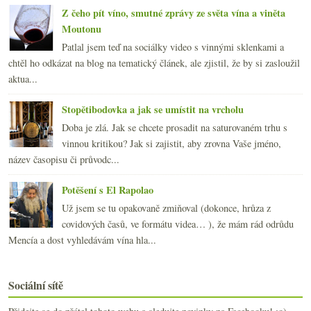
Z čeho pít víno, smutné zprávy ze světa vína a viněta
Moutonu
Patlal jsem teď na sociálky video s vinnými sklenkami a
chtěl ho odkázat na blog na tematický článek, ale zjistil, že by si zasloužil
aktua...
Stopětibodovka a jak se umístit na vrcholu
Doba je zlá. Jak se chcete prosadit na saturovaném trhu s
vinnou kritikou? Jak si zajistit, aby zrovna Vaše jméno,
název časopisu či průvodc...
Potěšení s El Rapolao
Už jsem se tu opakovaně zmiňoval (dokonce, hrůza z
covidových časů, ve formátu videa… ), že mám rád odrůdu
Mencía a dost vyhledávám vína hla...
Sociální sítě