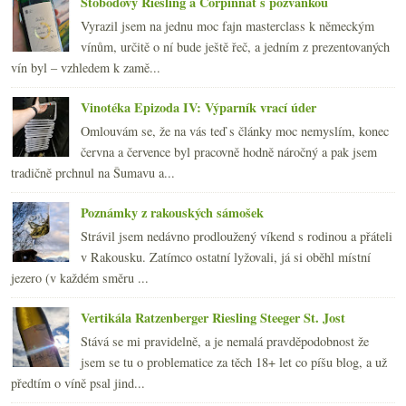
Stobodový Riesling a Corpinnat s pozvánkou
Vyrazil jsem na jednu moc fajn masterclass k německým
vínům, určitě o ní bude ještě řeč, a jedním z prezentovaných
vín byl – vzhledem k zamě...
Vinotéka Epizoda IV: Výparník vrací úder
Omlouvám se, že na vás teď s články moc nemyslím, konec
června a července byl pracovně hodně náročný a pak jsem
tradičně prchnul na Šumavu a...
Poznámky z rakouských sámošek
Strávil jsem nedávno prodloužený víkend s rodinou a přáteli
v Rakousku. Zatímco ostatní lyžovali, já si oběhl místní
jezero (v každém směru ...
Vertikála Ratzenberger Riesling Steeger St. Jost
Stává se mi pravidelně, a je nemalá pravděpodobnost že
jsem se tu o problematice za těch 18+ let co píšu blog, a už
předtím o víně psal jind...