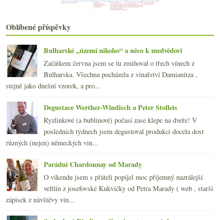
Fotopozdrav ze Skotska
Vinný ocet pro miliardáře
Výsledky ankety „Již jsem pil(a) víno…“
Oblíbené příspěvky
Směr Skotsko, kupředu pravá
Bordeaux 2008, Parker, zodpovědnost a tak vůbec
Bulharské „území nikoho“ a něco k medvědovi
Průlet Alsaskem s vinařstvím Gustave Lorentz
Začátkem června jsem se tu zmiňoval o třech vínech z
Na kopci a v Bugsy’s baru
Bulharska. Všechna pocházela z vinařství Damianitza ,
dubna
(21)
►
stejně jako dnešní vzorek, a pro...
března
(23)
►
února
(20)
►
Degustace Werther-Windisch a Peter Stolleis
ledna
(20)
►
Ryzlinkové (a bublinové) počasí zase klepe na dveře! V
2008
(270)
►
posledních týdnech jsem degustoval produkci docela dost
2007
(108)
►
různých (nejen) německých vin...
Parádní Chardonnay od Marady
O víkendu jsem s přáteli popíjel moc příjemný nazrálejší
veltlín z josefovské Kukvičky od Petra Marady ( web , starší
zápisek z návštěvy vin...