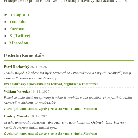
Přidejte se do přátel tohoto webu a sledujte novinky na Facebooku! :o)
►
Instagram
►
YouTube
►
Facebook
►
X (Twitter)
►
Mastodon
Poslední komentáře
Pavel Raclavský
26. 1. 2026
Trochu pozdě, ale přece jen bych reagoval na Frankovku od Kasnyiků. Hodnotil jsem ji
vloni ve Strekově podobně. Ovšem z…
Dvě frankovky s pozvánkou na festival, degustace a konferenci
William Vaverka
10. 12. 2025
Pokud se bude klučit na správných místech, nevidím v tom problém, réva patří do svahu.
Nicméně se obávám, že po dotacích…
Z čeho pít víno, smutné zprávy ze světa vína a viněta Moutonu
Ondřej Marada
10. 12. 2025
Já jako univerzální zesilovač vůně pužívám ručně foukanou Gabriel - Glas.Pak jsem
zjistil, že stejnou službu udělají opě…
Z čeho pít víno, smutné zprávy ze světa vína a viněta Moutonu