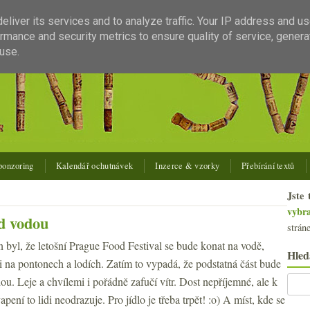
liver its services and to analyze traffic. Your IP address and u
rmance and security metrics to ensure quality of service, gener
use.
ponzoring
Kalendář ochutnávek
Inzerce & vzorky
Přebírání textů
Jste 
vybr
d vodou
strán
 byl, že letošní Prague Food Festival se bude konat na vodě,
Hled
ti na pontonech a lodích. Zatím to vypadá, že podstatná část bude
ou. Leje a chvílemi i pořádně zafučí vítr. Dost nepříjemné, ale k
ení to lidi neodrazuje. Pro jídlo je třeba trpět! :o) A míst, kde se