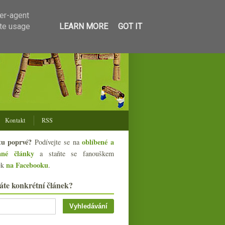
ser-agent
ate usage
LEARN MORE
GOT IT
Kontakt
RSS
tu poprvé?
oblíbené a
Podívejte se na
ané články
a staňte se fanouškem
na Facebooku
ek
.
áte konkrétní článek?