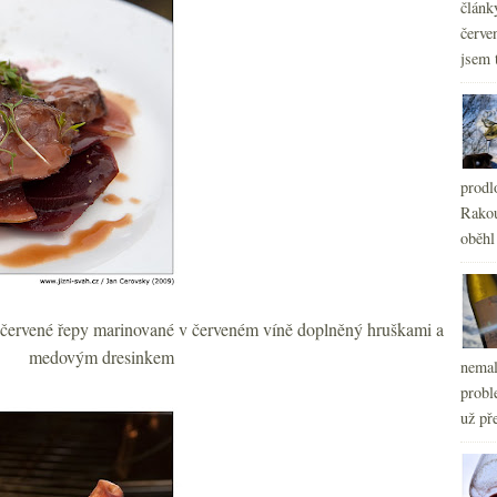
článk
červe
jsem 
prodl
Rakou
oběhl
ch červené řepy marinované v červeném víně doplněný hruškami a
medovým dresinkem
nemal
probl
už pře