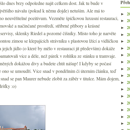
Přeh
 šlo dnes brzy odpoledne najít celkem dost. Jak tu bude v
většího návalu (pokud k němu dojde) netuším. Ale má to
2
►
o neuvěřitelné pozitivum. Vezměte špičkovou luxusní restauraci,
2
►
omovské a načinčané prostředí, stříbrné příbory a krásné
2
►
servisy, sklenky Riedel a pozorné číšníky. Místo toho je narvěte
2
►
rontou zimou se klepajících strávníku s plastovou lžící a vidličkou
2
►
2
a jejich jídlo (o které by mělo v restauraci jít především) dokáže
►
2
►
amatovali více a déle, než párek v rohlíku ze stánku u tramvaje.
2
►
tněných dokážou divy a budete chtít nášup! I kdyby se počasí
2
►
 ono se umoudří. Více snad v pondělním či úterním článku, teď
2
►
 snad se pan Maurer nebude zlobit za záběr v titulce. Mám dojem,
2
►
ršťky :o)
2
►
2
►
2
►
2
►
2
►
2
►