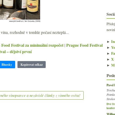
Sociá
Přide
novin
vína, rozhodně v tomhle počasí nezteplá...
►
In
 Food Festival za minimální rozpočet
Prague Food Festival
|
►
Yo
val – dějství první
►
Fa
►
X 
►
Ma
Bluesky
Kopírovat odkaz
Posl
Pavel
Trochu
Franko
ného vínopsavce a nezávislé články z vinného světa!
Streko
Dvě fr
konfer
Willi