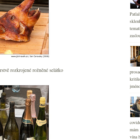
Patla
sklen
temati
zaslou
rstvě rozkrojené rožněné selátko
prosa
kritik
jméno
covid
mám r
vína h