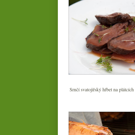
Srnčí svatojiřský hřbet na plátcí