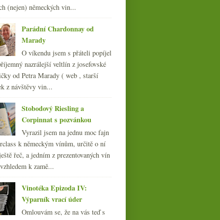
ch (nejen) německých vin...
007
(108)
Parádní Chardonnay od
Marady
O víkendu jsem s přáteli popíjel
říjemný nazrálejší veltlín z josefovské
čky od Petra Marady ( web , starší
ek z návštěvy vin...
Stobodový Riesling a
Corpinnat s pozvánkou
Vyrazil jsem na jednu moc fajn
rclass k německým vínům, určitě o ní
ještě řeč, a jedním z prezentovaných vín
 vzhledem k zamě...
Vinotéka Epizoda IV:
Výparník vrací úder
Omlouvám se, že na vás teď s