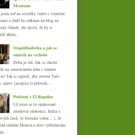
Moutonu
l jsem teď na sociálky video s vinnými
kami a chtěl ho odkázat na blog na
cký článek, ale zjistil, že by si
žil aktua...
Stopětibodovka a jak se
umístit na vrcholu
Doba je zlá. Jak se chcete
dit na saturovaném trhu s vinnou
ou? Jak si zajistit, aby zrovna Vaše
, název časopisu či průvodc...
Potěšení s El Rapolao
Už jsem se tu opakovaně
zmiňoval (dokonce, hrůza z
ových časů, ve formátu videa… ), že
ád odrůdu Mencía a dost vyhledávám
la...