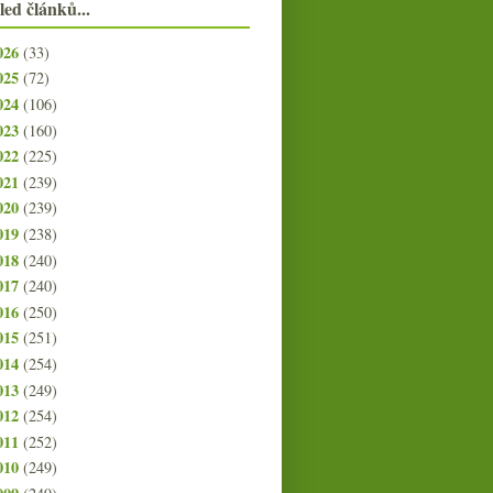
led článků...
026
(33)
025
(72)
024
(106)
023
(160)
022
(225)
021
(239)
020
(239)
019
(238)
018
(240)
017
(240)
016
(250)
015
(251)
014
(254)
013
(249)
012
(254)
011
(252)
010
(249)