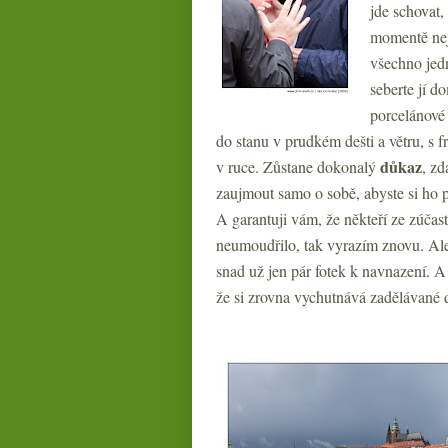
jde schovat,
momentě nej
všechno jedn
seberte jí d
porcelánové 
do stanu v prudkém dešti a větru, s f
důkaz
v ruce. Zůstane dokonalý
, zd
zaujmout samo o sobě, abyste si ho p
A garantuji vám, že někteří ze zúčas
neumoudřilo, tak vyrazím znovu. Ale
snad už jen pár fotek k navnazení. A
že si zrovna vychutnává zadělávané d