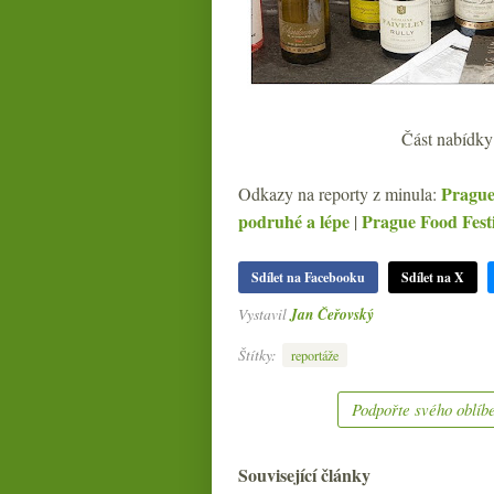
Část nabídky 
Prague
Odkazy na reporty z minula:
podruhé a lépe
Prague Food Festi
|
Sdílet na Facebooku
Sdílet na X
Vystavil
Jan Čeřovský
Štítky:
reportáže
Podpořte svého oblíbe
Související články