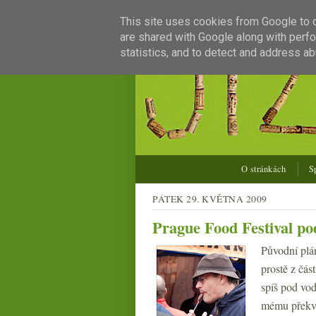
This site uses cookies from Google to de
are shared with Google along with perfo
statistics, and to detect and address ab
O stránkách
S
PÁTEK 29. KVĚTNA 2009
Prague Food Festival po
Původní plán
prostě z čás
spíš pod vod
mému překvap