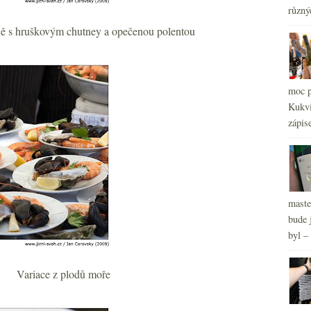
různý
2
►
ně s hruškovým chutney a opečenou polentou
moc p
Kukvi
zápis
maste
bude 
byl –
Variace z plodů moře