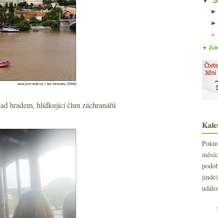
2
▼
▼ Zobr
d hradem, hlídkující člun záchranářů
Kale
Poku
měs
podo
jind
událo