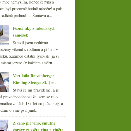
y moc nemyslím, konec června a
nce byl pracovně hodně náročný a pak
tradičně prchnul na Šumavu a...
Poznámky z rakouských
sámošek
Strávil jsem nedávno
oužený víkend s rodinou a přáteli v
sku. Zatímco ostatní lyžovali, já si
 místní jezero (v každém směru ...
Vertikála Ratzenberger
Riesling Steeger St. Jost
Stává se mi pravidelně, a je
á pravděpodobnost že jsem se tu o
ematice za těch 18+ let co píšu blog, a
dtím o víně psal jind...
Z čeho pít víno, smutné
zprávy ze světa vína a viněta