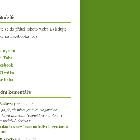
lní sítě
jte se do přátel tohoto webu a sledujte
ky na Facebooku! :o)
stagram
uTube
cebook
(Twitter)
stodon
ední komentáře
 Raclavský
26. 1. 2026
 pozdě, ale přece jen bych reagoval na
vku od Kasnyiků. Hodnotil jsem ji vloni ve
vě podobně. Ovšem z…
ankovky s pozvánkou na festival, degustace a
enci
am Vaverka
10. 12. 2025