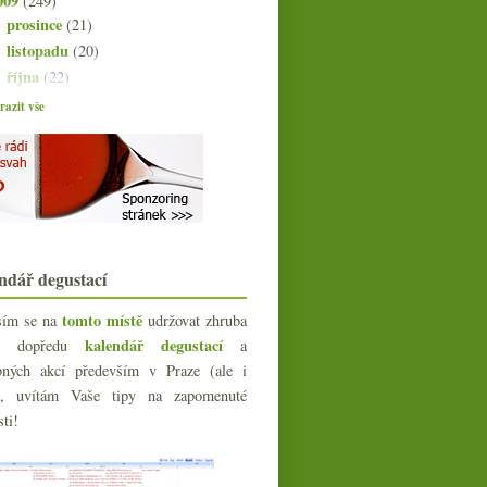
009
(249)
prosince
(21)
►
listopadu
(20)
►
října
(22)
►
září
(21)
►
azit vše
srpna
(21)
►
července
(18)
►
června
(22)
►
května
(20)
▼
Prague Food Festival pod vodou
Výsledky ankety „Kontrolujete
přesnou teplotu vína?“
ndář degustací
To je ňáký bio víno, že jo?
Ryzlink a frankovka aneb dvoje
tomto místě
sím se na
udržovat zhruba
staré keře
kalendář degustací
íc dopředu
a
Pichler, Walch, Pauleczki
bných akcí především v Praze (ale i
5x pivní speciál z Náchoda &
e), uvítám Vaše tipy na zapomenuté
Guinness
sti!
(Norma)lizované víno
Slovácký krúžek a košt ve
Strašnicích