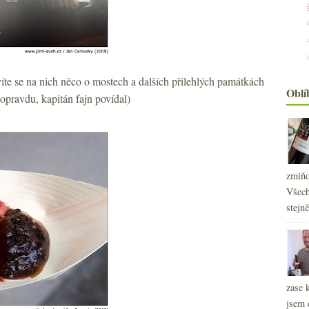
íte se na nich něco o mostech a dalších přilehlých památkách
Oblí
(opravdu, kapitán fajn povídal)
zmiňo
Všech
stejn
zase 
jsem 
2
►