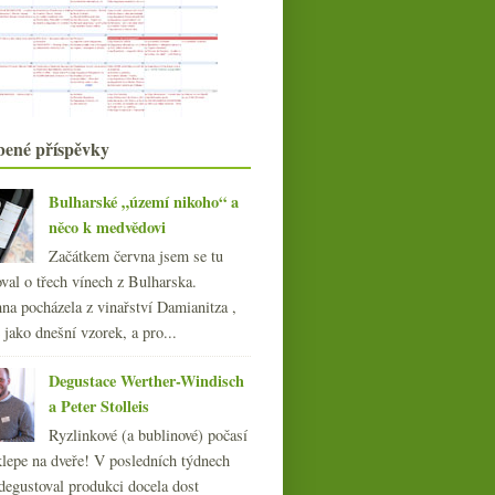
Ze života whisky v obrazech – díl II.
Ze života whisky v obrazech – díl I.
Výsledky ankety „Kolik lahví vína
máte obvykle doma?“
Malá ostrovní hádanka
Úplně univerzální sklenka
Fotopozdrav ze Skotska
bené příspěvky
Vinný ocet pro miliardáře
Výsledky ankety „Již jsem pil(a)
Bulharské „území nikoho“ a
víno…“
něco k medvědovi
Směr Skotsko, kupředu pravá
Začátkem června jsem se tu
Bordeaux 2008, Parker,
zodpovědnost a tak vůbec
val o třech vínech z Bulharska.
Průlet Alsaskem s vinařstvím
na pocházela z vinařství Damianitza ,
Gustave Lorentz
ě jako dnešní vzorek, a pro...
Na kopci a v Bugsy’s baru
dubna
(21)
Degustace Werther-Windisch
►
března
(23)
a Peter Stolleis
►
února
(20)
►
Ryzlinkové (a bublinové) počasí
ledna
(20)
►
klepe na dveře! V posledních týdnech
degustoval produkci docela dost
008
(270)