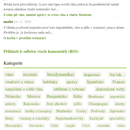
Pořád jsem přesvědčený, že pro titul typu world class pinot je bezpodmínečně nutná
tortura sklenkou riedel sommelier bur…
Z čeho pít víno, smutné zprávy ze světa vína a viněta Moutonu
merlot
10. 11. 2025
V článku je přesně popsáno proč toto nepodnikám, víno a jídlo v restaraci, pouze doma.
Problém je, že korkovou vadu nelz…
O korku v prestižní restauraci
Přihlásit k odběru všech komentářů (RSS)
Kategorie
víno
recenze
bio(dynamika)
degustace
Jen tak...
vinařství a vinice
bublinky
zprávy
Španělsko
Francie
zamyšlení o světě vína
oblíbené a vybrané
doporučené weby
Německo
Morava
Burgundsko
Itálie
Bordeaux
reportáže
ankety
Rakousko
Jiný alkohol
jídlo
Champagne
sherry
restaurace
knihy a časopisy
Maďarsko
Čechy
Podvody
Japonsko
filmy
vinárny a vinotéky
Supermarketovky
kuchyně
speciality
Slovensko
Slovinsko
Chile
Anglie
USA
Austrálie
video