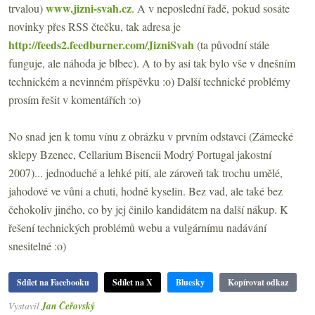
www.jizni-svah.cz
trvalou)
. A v neposlední řadě, pokud sosáte
novinky přes RSS čtečku, tak adresa je
http://feeds2.feedburner.com/JizniSvah
(ta původní stále
funguje, ale náhoda je blbec). A to by asi tak bylo vše v dnešním
technickém a nevinném příspěvku :o) Další technické problémy
prosím řešit v komentářích :o)
No snad jen k tomu vínu z obrázku v prvním odstavci (Zámecké
sklepy Bzenec, Cellarium Bisencii Modrý Portugal jakostní
2007)... jednoduché a lehké pití, ale zároveň tak trochu umělé,
jahodové ve vůni a chuti, hodně kyselin. Bez vad, ale také bez
čehokoliv jiného, co by jej činilo kandidátem na další nákup. K
řešení technických problémů webu a vulgárnímu nadávání
snesitelné :o)
Sdílet na Facebooku
Sdílet na X
Bluesky
Kopírovat odkaz
Vystavil
Jan Čeřovský