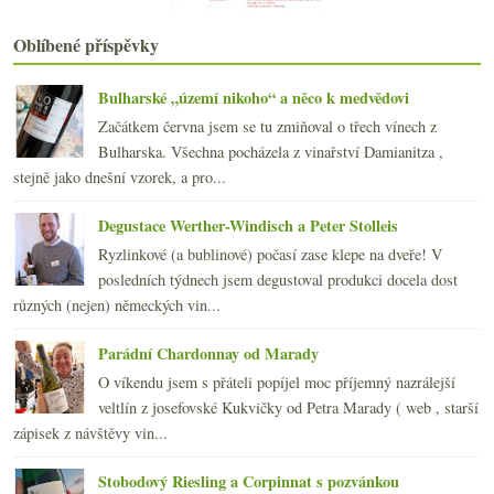
Vášeň až do dna
Co s nefunkčními odkazy v blogu?
Oblíbené příspěvky
Italský supermarketový koutek
Dobrá vína ze severu Rhôny
Na Kopci a Arcade Bistro
Bulharské „území nikoho“ a něco k medvědovi
Výsledky ankety „Víno konzumuji...“
Začátkem června jsem se tu zmiňoval o třech vínech z
Supermarketovky a syndrom podceňování
Bulharska. Všechna pocházela z vinařství Damianitza ,
Červená kráska i zvíře z Bandolu
stejně jako dnešní vzorek, a pro...
Lékárny a bylinkářství v lahvi
Rulandské modré – audit ročníku 2004
Degustace Werther-Windisch a Peter Stolleis
ledna
(20)
►
Ryzlinkové (a bublinové) počasí zase klepe na dveře! V
2008
(270)
►
posledních týdnech jsem degustoval produkci docela dost
2007
(108)
►
různých (nejen) německých vin...
Parádní Chardonnay od Marady
O víkendu jsem s přáteli popíjel moc příjemný nazrálejší
veltlín z josefovské Kukvičky od Petra Marady ( web , starší
zápisek z návštěvy vin...
Stobodový Riesling a Corpinnat s pozvánkou