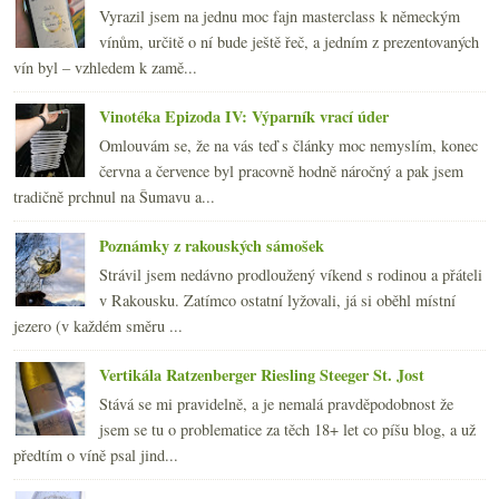
Vyrazil jsem na jednu moc fajn masterclass k německým
vínům, určitě o ní bude ještě řeč, a jedním z prezentovaných
vín byl – vzhledem k zamě...
Vinotéka Epizoda IV: Výparník vrací úder
Omlouvám se, že na vás teď s články moc nemyslím, konec
června a července byl pracovně hodně náročný a pak jsem
tradičně prchnul na Šumavu a...
Poznámky z rakouských sámošek
Strávil jsem nedávno prodloužený víkend s rodinou a přáteli
v Rakousku. Zatímco ostatní lyžovali, já si oběhl místní
jezero (v každém směru ...
Vertikála Ratzenberger Riesling Steeger St. Jost
Stává se mi pravidelně, a je nemalá pravděpodobnost že
jsem se tu o problematice za těch 18+ let co píšu blog, a už
předtím o víně psal jind...