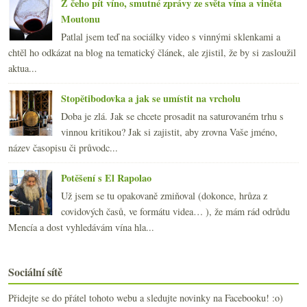
Z čeho pít víno, smutné zprávy ze světa vína a viněta
Moutonu
Patlal jsem teď na sociálky video s vinnými sklenkami a
chtěl ho odkázat na blog na tematický článek, ale zjistil, že by si zasloužil
aktua...
Stopětibodovka a jak se umístit na vrcholu
Doba je zlá. Jak se chcete prosadit na saturovaném trhu s
vinnou kritikou? Jak si zajistit, aby zrovna Vaše jméno,
název časopisu či průvodc...
Potěšení s El Rapolao
Už jsem se tu opakovaně zmiňoval (dokonce, hrůza z
covidových časů, ve formátu videa… ), že mám rád odrůdu
Mencía a dost vyhledávám vína hla...
Sociální sítě
Přidejte se do přátel tohoto webu a sledujte novinky na Facebooku! :o)