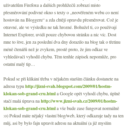
uživatelům Firefoxu a dalších prohlížečů zobrazí místo
přesměrování podivné okno s texty o „neověřeném webu co není
hostován na Bloggeru“ a zda chtějí opravdu přesměrovat. Což je
otravné, ale ve výsledku ne tak hrozné. Bohužel ti, co používají
Internet Explorer, uvidí pouze chybovou stránku a nic víc. Dost
mne to štve, jen za poslední dva dny dorazilo na blog tak o třetinu
méně čtenářů než je zvykem, prostě proto, že jim odkaz ve
vyhledávači vyhodil chybu. Těm tenhle zápisek nepomůže, pro
ostatní malý tip…
Pokud se při klikání třeba v nějakém starším článku dostanete na
http://jizni-svah.blogspot.com/2009/01/hostm-
adresu typu
klokan-sob-grand-cru.html
a Google opět vyhodí chybu, úplně
http://www.jizni-svah.cz/2009/01/hostm-
stačí malá úprava na
klokan-sob-grand-cru.html
a vše bude zase fungovat normálně
:o) Pokud máte nějaký vlastní blog/web, který odkazuje tady na ten
můj, asi by bylo fajn upravit adresu na aktuální (a již myslím