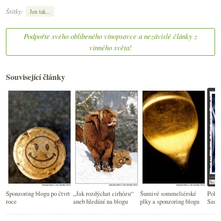
Štítky:
Jen tak...
Podpořte svého oblíbeného vínopsavce a nezávislé články z
vinného světa!
Související články
Sponzoring blogu po čtvrt
„Jak rozdýchat cirhózu“
Šumivé sommeliérské
Polon
roce
aneb hledání na blogu
plky a sponzoring blogu
Sauvi
stavu
blog