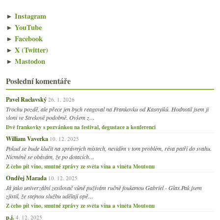
►
Instagram
►
YouTube
►
Facebook
►
X (Twitter)
►
Mastodon
Poslední komentáře
Pavel Raclavský
26. 1. 2026
Trochu pozdě, ale přece jen bych reagoval na Frankovku od Kasnyiků. Hodnotil jsem ji
vloni ve Strekově podobně. Ovšem z…
Dvě frankovky s pozvánkou na festival, degustace a konferenci
William Vaverka
10. 12. 2025
Pokud se bude klučit na správných místech, nevidím v tom problém, réva patří do svahu.
Nicméně se obávám, že po dotacích…
Z čeho pít víno, smutné zprávy ze světa vína a viněta Moutonu
Ondřej Marada
10. 12. 2025
Já jako univerzální zesilovač vůně pužívám ručně foukanou Gabriel - Glas.Pak jsem
zjistil, že stejnou službu udělají opě…
Z čeho pít víno, smutné zprávy ze světa vína a viněta Moutonu
p.j.
4. 12. 2025