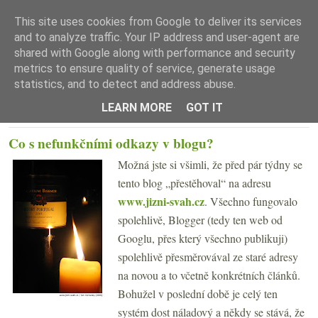
This site uses cookies from Google to deliver its services
and to analyze traffic. Your IP address and user-agent are
shared with Google along with performance and security
metrics to ensure quality of service, generate usage
statistics, and to detect and address abuse.
☰ Menu
LEARN MORE
GOT IT
ČTVRTEK 12. ÚNORA 2009
Co s nefunkčními odkazy v blogu?
Možná jste si všimli, že před pár týdny se
tento blog „přestěhoval“ na adresu
www.jizni-svah.cz
. Všechno fungovalo
spolehlivě, Blogger (tedy ten web od
Googlu, přes který všechno publikuji)
spolehlivě přesměrovával ze staré adresy
na novou a to včetně konkrétních článků.
Bohužel v poslední době je celý ten
systém dost náladový a někdy se stává, že