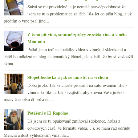
Stává se mi pravidelně, a je nemalá pravděpodobnost že
jsem se tu o problematice za těch 18+ let co píšu blog, a už
předtím o víně psal jind...
Z čeho pít víno, smutné zprávy ze světa vína a viněta
Moutonu
Patlal jsem teď na sociálky video s vinnými sklenkami a
chtěl ho odkázat na blog na tematický článek, ale zjistil, že by si zasloužil
aktua...
Stopětibodovka a jak se umístit na vrcholu
Doba je zlá. Jak se chcete prosadit na saturovaném trhu s
vinnou kritikou? Jak si zajistit, aby zrovna Vaše jméno,
název časopisu či průvodc...
Potěšení s El Rapolao
Už jsem se tu opakovaně zmiňoval (dokonce, hrůza z
covidových časů, ve formátu videa… ), že mám rád odrůdu
Mencía a dost vyhledávám vína hla...