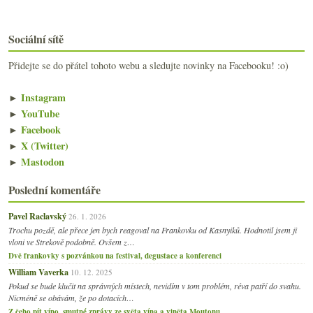
Sociální sítě
Přidejte se do přátel tohoto webu a sledujte novinky na Facebooku! :o)
►
Instagram
►
YouTube
►
Facebook
►
X (Twitter)
►
Mastodon
Poslední komentáře
Pavel Raclavský
26. 1. 2026
Trochu pozdě, ale přece jen bych reagoval na Frankovku od Kasnyiků. Hodnotil jsem ji
vloni ve Strekově podobně. Ovšem z…
Dvě frankovky s pozvánkou na festival, degustace a konferenci
William Vaverka
10. 12. 2025
Pokud se bude klučit na správných místech, nevidím v tom problém, réva patří do svahu.
Nicméně se obávám, že po dotacích…
Z čeho pít víno, smutné zprávy ze světa vína a viněta Moutonu