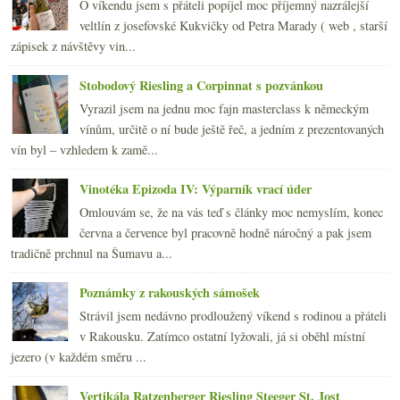
O víkendu jsem s přáteli popíjel moc příjemný nazrálejší
veltlín z josefovské Kukvičky od Petra Marady ( web , starší
zápisek z návštěvy vin...
Stobodový Riesling a Corpinnat s pozvánkou
Vyrazil jsem na jednu moc fajn masterclass k německým
vínům, určitě o ní bude ještě řeč, a jedním z prezentovaných
vín byl – vzhledem k zamě...
Vinotéka Epizoda IV: Výparník vrací úder
Omlouvám se, že na vás teď s články moc nemyslím, konec
června a července byl pracovně hodně náročný a pak jsem
tradičně prchnul na Šumavu a...
Poznámky z rakouských sámošek
Strávil jsem nedávno prodloužený víkend s rodinou a přáteli
v Rakousku. Zatímco ostatní lyžovali, já si oběhl místní
jezero (v každém směru ...
Vertikála Ratzenberger Riesling Steeger St. Jost