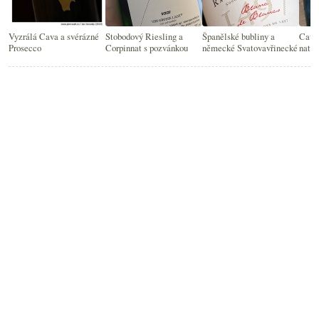
Vyzrálá Cava a svérázné
Stobodový Riesling a
Španělské bubliny a
Cava,
Prosecco
Corpinnat s pozvánkou
německé Svatovavřinecké
natur