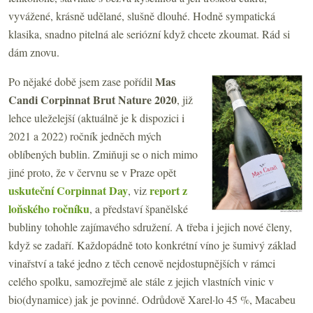
vyvážené, krásně udělané, slušně dlouhé. Hodně sympatická
klasika, snadno pitelná ale seriózní když chcete zkoumat. Rád si
dám znovu.
Mas
Po nějaké době jsem zase pořídil
Candi Corpinnat Brut Nature 2020
, již
lehce uleželejší (aktuálně je k dispozici i
2021 a 2022) ročník jedněch mých
oblíbených bublin. Zmiňuji se o nich mimo
jiné proto, že v červnu se v Praze opět
uskuteční Corpinnat Day
report z
, viz
loňského ročníku
, a představí španělské
bubliny tohohle zajímavého sdružení. A třeba i jejich nové členy,
když se zadaří. Každopádně toto konkrétní víno je šumivý základ
vinařství a také jedno z těch cenově nejdostupnějších v rámci
celého spolku, samozřejmě ale stále z jejich vlastních vinic v
bio(dynamice) jak je povinné. Odrůdově Xarel·lo 45 %, Macabeu