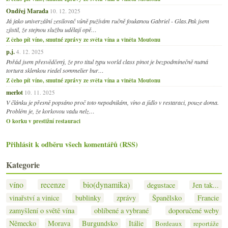
Ondřej Marada
10. 12. 2025
Já jako univerzální zesilovač vůně pužívám ručně foukanou Gabriel - Glas.Pak jsem
zjistil, že stejnou službu udělají opě…
Z čeho pít víno, smutné zprávy ze světa vína a viněta Moutonu
p.j.
4. 12. 2025
Pořád jsem přesvědčený, že pro titul typu world class pinot je bezpodmínečně nutná
tortura sklenkou riedel sommelier bur…
Z čeho pít víno, smutné zprávy ze světa vína a viněta Moutonu
merlot
10. 11. 2025
V článku je přesně popsáno proč toto nepodnikám, víno a jídlo v restaraci, pouze doma.
Problém je, že korkovou vadu nelz…
O korku v prestižní restauraci
Přihlásit k odběru všech komentářů (RSS)
Kategorie
víno
recenze
bio(dynamika)
degustace
Jen tak...
vinařství a vinice
bublinky
zprávy
Španělsko
Francie
zamyšlení o světě vína
oblíbené a vybrané
doporučené weby
Německo
Morava
Burgundsko
Itálie
Bordeaux
reportáže