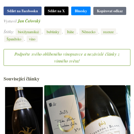
Sdílet na Facebooku
Sdílet na X
Bluesky
Kopírovat odkaz
Vystavil
Jan Čeřovský
Štítky:
,
,
,
,
,
bio(dynamika)
bublinky
Itálie
Německo
recenze
,
Španělsko
víno
Podpořte svého oblíbeného vínopsavce a nezávislé články z
vinného světa!
Související články