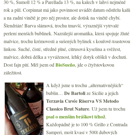
30 %, Sumoll 12 % a Parellada 13 %, na kalech v lahvi nejméně
rok a půl. Corpinnat má jako povinnost uvádět datum odstřelu kalů
a na zadní vinětě je pro něj prostor, ale dotisk na vinětě chybí.
Šlendrián! Barva slámová, trochu tmavší, výraznější vytrvalé
perlení menších bublinek. Nazrálejší aromatika, která spojuje žluté
malvice, trochu krémovosti a sušených bylinek s kouřově-toastovou
linkou. Suché, čisté, středně plné, citrusová kyselina a svěžest,
malvice, dobrá délka a vyváženost, lehký dotyk oříšků v dochuti.
BioSueňo
Dost fajn pití. Měl jsem od
, jde o čtyřstovkovou
záležitost.
A když jsme u trochu „alternativnějších“
De Bartoli
bublin…
ze Sicílie a jejich
Terzavia Cuvée Riserva VS Metodo
Classico Brut Nature
. Už jsem tu trochu
psal o menším bráškovi téhož
.
Každopádně je to 100 % Grillo z Contrada
Samperi, mošt kvasí v 500l dubových