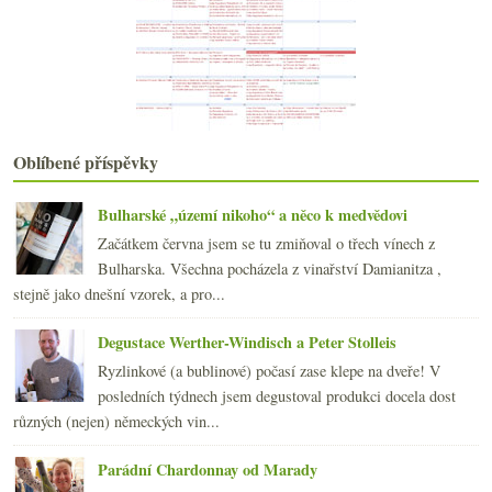
2012
(254)
►
2011
(252)
►
2010
(249)
►
2009
(249)
►
2008
(270)
►
2007
(108)
►
Oblíbené příspěvky
Bulharské „území nikoho“ a něco k medvědovi
Začátkem června jsem se tu zmiňoval o třech vínech z
Bulharska. Všechna pocházela z vinařství Damianitza ,
stejně jako dnešní vzorek, a pro...
Degustace Werther-Windisch a Peter Stolleis
Ryzlinkové (a bublinové) počasí zase klepe na dveře! V
posledních týdnech jsem degustoval produkci docela dost
různých (nejen) německých vin...
Parádní Chardonnay od Marady