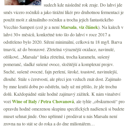
sudech kde následně rok zraje. Do lahví jde
směs vícero ročníků a jako tirážní likér pro druhotnou fermentaci je
použit mošt z aktuálního ročníku a trocha jejich fantastického
Marsala
viz článek
Vecchio Samperi (což je a není
,
). Na kalech v
lahvi 30+ měsíců, konkrétně toto šlo do lahví v roce 2017 a
odstřeleno bylo 2020. Síření minimální, celková tu 18 mg/l. Barva
tmavší, až do bronzové. Zřetelná výraznější oxidace, navinulé,
oříškové, „Marsala“ linka zřetelná, trocha karamelu, sušený
pomeranč, sladké sušené ovoce, složitější a komplexní projev.
Suché, sušeně ovocné, fajn perlení, široké, toastové, navinulejší,
dlouhé. Stále s čerstvostí, ale přeci jen vzduch znát dost. Zajímalo
by mne kratší dobu po odstřelu, tady už mi přišlo, že jde trochu
dolů. Každopádně stále hodně zajímavý zážitek. K nám vinařství
Wine of Italy / Petra Chovanová
vozí
, ale tyhle „obskurnosti“ pro
opravdu hodně omezenou skupinu specifických nadšenců si budete
muset sehnat jinde. Ono upřímně i prodávat u nás Marsalu není
zrovna na to stát se do roka a do dne milionářem…