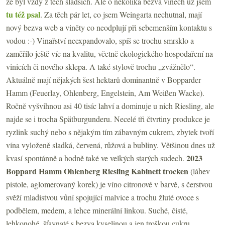
že byl vždy z těch sladších. Ale o několika bezva vínech už jsem
tu též psal
. Za těch pár let, co jsem Weingarta nechutnal, mají
nový bezva web a viněty co neodplují při sebemenším kontaktu s
vodou :-) Vinařství neexpandovalo, spíš se trochu smrsklo a
zaměřilo ještě víc na kvalitu, včetně ekologického hospodaření na
vinicích či nového sklepa. A také stylově trochu „zvážnělo“.
Aktuálně mají nějakých šest hektarů dominantně v Bopparder
Hamm (Feuerlay, Ohlenberg, Engelstein, Am Weißen Wacke).
Ročně vyšvihnou asi 40 tisíc lahví a dominuje u nich Riesling, ale
najde se i trocha Spätburgunderu. Necelé tři čtvrtiny produkce je
ryzlink suchý nebo s nějakým tím zábavným cukrem, zbytek tvoří
vína vyloženě sladká, červená, růžová a bubliny. Většinou dnes už
2023
kvasí spontánně a hodně také ve velkých starých sudech.
Boppard Hamm Ohlenberg Riesling Kabinett trocken
(láhev
pistole, aglomerovaný korek) je víno citronové v barvě, s čerstvou
svěží mladistvou vůní spojující malvice a trochu žluté ovoce s
podbělem, medem, a lehce minerální linkou. Suché, čisté,
lehkonohé, šťavnaté s bezva kyselinou a jen troškou cukru,