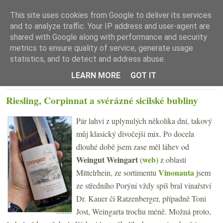
This site uses cookies from Google to deliver its services
and to analyze traffic. Your IP address and user-agent are
shared with Google along with performance and security
metrics to ensure quality of service, generate usage
statistics, and to detect and address abuse.
☰ Menu
LEARN MORE
GOT IT
ÚTERÝ 6. KVĚTNA 2025
Riesling, Corpinnat a svérázné sicilské bubliny
Pár lahví z uplynulých několika dní, takový
můj klasický divočejší mix. Po docela
dlouhé době jsem zase měl láhev od
Weingut Weingart
web
(
) z oblasti
Vinonauta
Mittelrhein, ze sortimentu
jsem
ze středního Porýní vždy spíš bral vinařství
Dr. Kauer či Ratzenberger, případně Toni
Jost, Weingarta trochu méně. Možná proto,