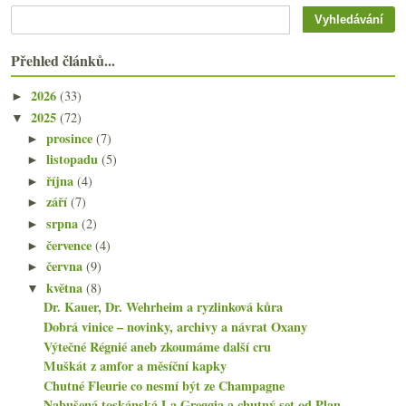
Přehled článků...
2026
(33)
►
2025
(72)
▼
prosince
(7)
►
listopadu
(5)
►
října
(4)
►
září
(7)
►
srpna
(2)
►
července
(4)
►
června
(9)
►
května
(8)
▼
Dr. Kauer, Dr. Wehrheim a ryzlinková kůra
Dobrá vinice – novinky, archivy a návrat Oxany
Výtečné Régnié aneb zkoumáme další cru
Muškát z amfor a měsíční kapky
Chutné Fleurie co nesmí být ze Champagne
Nabušená toskánská La Greggia a chutný set od Plan...