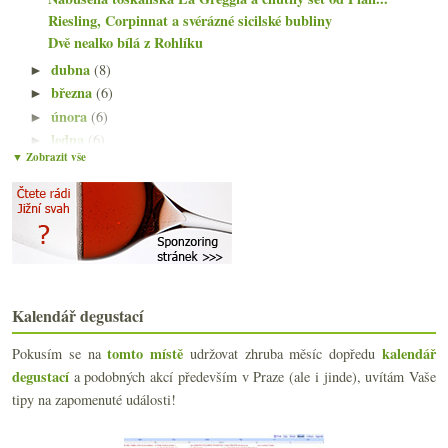
Riesling, Corpinnat a svérázné sicilské bubliny
Dvě nealko bílá z Rohlíku
dubna
(8)
►
března
(6)
►
února
(6)
►
ledna
(6)
►
▼ Zobrazit vše
2024
(106)
►
2023
(160)
►
2022
(225)
►
2021
(239)
►
2020
(239)
►
2019
(238)
►
2018
(240)
►
Kalendář degustací
2017
(240)
►
tomto místě
kalendář
Pokusím se na
udržovat zhruba měsíc dopředu
2016
(250)
►
degustací
a podobných akcí především v Praze (ale i jinde), uvítám Vaše
2015
(251)
►
tipy na zapomenuté události!
2014
(254)
►
2013
(249)
►