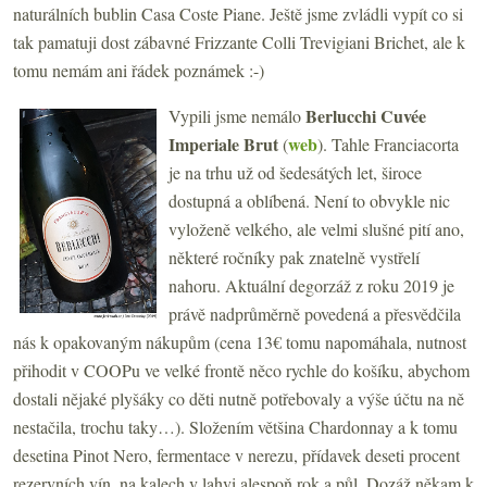
naturálních bublin Casa Coste Piane. Ještě jsme zvládli vypít co si
tak pamatuji dost zábavné Frizzante Colli Trevigiani Brichet, ale k
tomu nemám ani řádek poznámek :-)
Berlucchi Cuvée
Vypili jsme nemálo
Imperiale Brut
web
(
). Tahle Franciacorta
je na trhu už od šedesátých let, široce
dostupná a oblíbená. Není to obvykle nic
vyloženě velkého, ale velmi slušné pití ano,
některé ročníky pak znatelně vystřelí
nahoru. Aktuální degorzáž z roku 2019 je
právě nadprůměrně povedená a přesvědčila
nás k opakovaným nákupům (cena 13€ tomu napomáhala, nutnost
přihodit v COOPu ve velké frontě něco rychle do košíku, abychom
dostali nějaké plyšáky co děti nutně potřebovaly a výše účtu na ně
nestačila, trochu taky…). Složením většina Chardonnay a k tomu
desetina Pinot Nero, fermentace v nerezu, přídavek deseti procent
rezervních vín, na kalech v lahvi alespoň rok a půl. Dozáž někam k