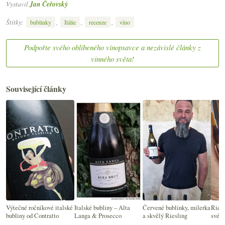
Vystavil
Jan Čeřovský
Štítky:
,
,
,
bublinky
Itálie
recenze
víno
Podpořte svého oblíbeného vínopsavce a nezávislé články z
vinného světa!
Související články
Výtečné ročníkové italské
Italské bubliny – Alta
Červené bublinky, milerka
Riesl
bubliny od Contratto
Langa & Prosecco
a skvělý Riesling
svérá