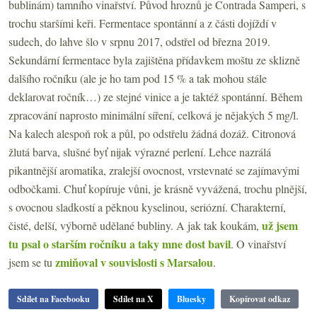
bublinám) tamního vinařství. Původ hroznů je Contrada Samperi, s
trochu staršími keři. Fermentace spontánní a z části dojíždí v
sudech, do lahve šlo v srpnu 2017, odstřel od března 2019.
Sekundární fermentace byla zajištěna přídavkem moštu ze sklizně
dalšího ročníku (ale je ho tam pod 15 % a tak mohou stále
deklarovat ročník…) ze stejné vinice a je taktéž spontánní. Během
zpracování naprosto minimální síření, celková je nějakých 5 mg/l.
Na kalech alespoň rok a půl, po odstřelu žádná dozáž. Citronová
žlutá barva, slušné byť nijak výrazné perlení. Lehce nazrálá
pikantnější aromatika, zralejší ovocnost, vrstevnaté se zajímavými
odbočkami. Chuť kopíruje vůni, je krásně vyvážená, trochu plnější,
s ovocnou sladkostí a pěknou kyselinou, seriózní. Charakterní,
už jsem
čisté, delší, výborně udělané bubliny. A jak tak koukám,
tu psal o starším ročníku a taky mne dost bavil
. O vinařství
zmiňoval v souvislosti s Marsalou
jsem se tu
.
Sdílet na Facebooku
Sdílet na X
Bluesky
Kopírovat odkaz