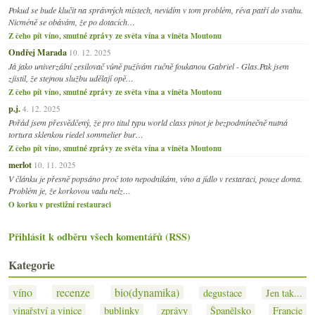
Pokud se bude klučit na správných místech, nevidím v tom problém, réva patří do svahu.
Nicméně se obávám, že po dotacích…
Z čeho pít víno, smutné zprávy ze světa vína a viněta Moutonu
Ondřej Marada
10. 12. 2025
Já jako univerzální zesilovač vůně pužívám ručně foukanou Gabriel - Glas.Pak jsem
zjistil, že stejnou službu udělají opě…
Z čeho pít víno, smutné zprávy ze světa vína a viněta Moutonu
p.j.
4. 12. 2025
Pořád jsem přesvědčený, že pro titul typu world class pinot je bezpodmínečně nutná
tortura sklenkou riedel sommelier bur…
Z čeho pít víno, smutné zprávy ze světa vína a viněta Moutonu
merlot
10. 11. 2025
V článku je přesně popsáno proč toto nepodnikám, víno a jídlo v restaraci, pouze doma.
Problém je, že korkovou vadu nelz…
O korku v prestižní restauraci
Přihlásit k odběru všech komentářů (RSS)
Kategorie
víno
recenze
bio(dynamika)
degustace
Jen tak...
vinařství a vinice
bublinky
zprávy
Španělsko
Francie