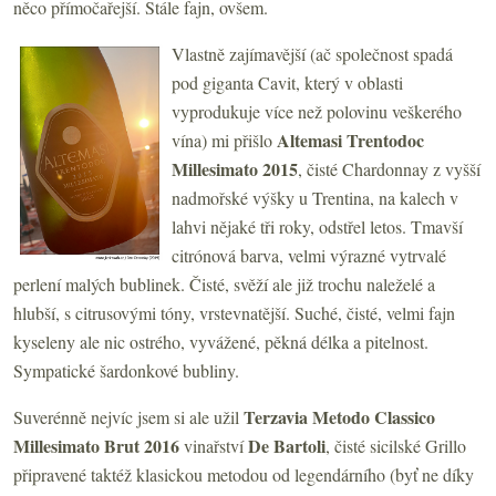
něco přímočařejší. Stále fajn, ovšem.
Vlastně zajímavější (ač společnost spadá
pod giganta Cavit, který v oblasti
vyprodukuje více než polovinu veškerého
Altemasi Trentodoc
vína) mi přišlo
Millesimato 2015
, čisté Chardonnay z vyšší
nadmořské výšky u Trentina, na kalech v
lahvi nějaké tři roky, odstřel letos. Tmavší
citrónová barva, velmi výrazné vytrvalé
perlení malých bublinek. Čisté, svěží ale již trochu naleželé a
hlubší, s citrusovými tóny, vrstevnatější. Suché, čisté, velmi fajn
kyseleny ale nic ostrého, vyvážené, pěkná délka a pitelnost.
Sympatické šardonkové bubliny.
Terzavia Metodo Classico
Suverénně nejvíc jsem si ale užil
Millesimato Brut
2016
De Bartoli
vinařství
, čisté sicilské Grillo
připravené taktéž klasickou metodou od legendárního (byť ne díky