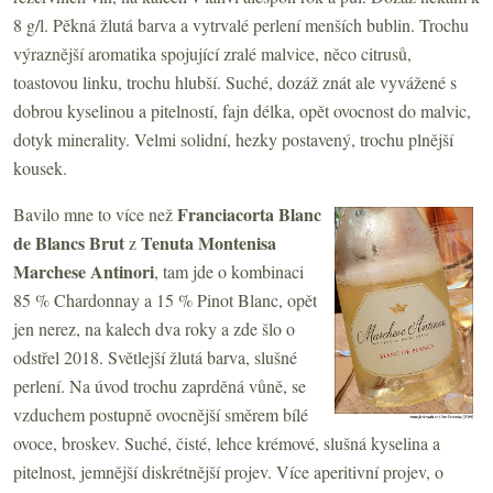
8 g/l. Pěkná žlutá barva a vytrvalé perlení menších bublin. Trochu
výraznější aromatika spojující zralé malvice, něco citrusů,
toastovou linku, trochu hlubší. Suché, dozáž znát ale vyvážené s
dobrou kyselinou a pitelností, fajn délka, opět ovocnost do malvic,
dotyk minerality. Velmi solidní, hezky postavený, trochu plnější
kousek.
Franciacorta Blanc
Bavilo mne to více než
de Blancs Brut
Tenuta Montenisa
z
Marchese Antinori
, tam jde o kombinaci
85 % Chardonnay a 15 % Pinot Blanc, opět
jen nerez, na kalech dva roky a zde šlo o
odstřel 2018. Světlejší žlutá barva, slušné
perlení. Na úvod trochu zaprděná vůně, se
vzduchem postupně ovocnější směrem bílé
ovoce, broskev. Suché, čisté, lehce krémové, slušná kyselina a
pitelnost, jemnější diskrétnější projev. Více aperitivní projev, o