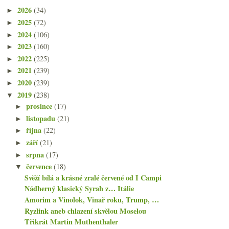
2026
(34)
►
2025
(72)
►
2024
(106)
►
2023
(160)
►
2022
(225)
►
2021
(239)
►
2020
(239)
►
2019
(238)
▼
prosince
(17)
►
listopadu
(21)
►
října
(22)
►
září
(21)
►
srpna
(17)
►
července
(18)
▼
Svěží bílá a krásné zralé červené od I Campi
Nádherný klasický Syrah z… Itálie
Amorim a Vinolok, Vinař roku, Trump, …
Ryzlink aneb chlazení skvělou Moselou
Třikrát Martin Muthenthaler