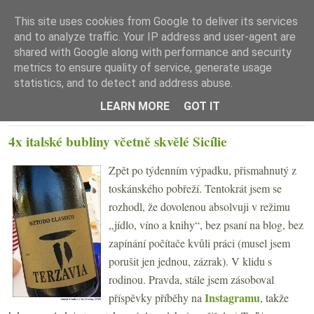
This site uses cookies from Google to deliver its services
and to analyze traffic. Your IP address and user-agent are
shared with Google along with performance and security
metrics to ensure quality of service, generate usage
statistics, and to detect and address abuse.
☰ Menu
LEARN MORE
GOT IT
PONDĚLÍ 8. ČERVENCE 2019
4x italské bubliny včetně skvělé Sicílie
Zpět po týdenním výpadku, přismahnutý z
toskánského pobřeží. Tentokrát jsem se
rozhodl, že dovolenou absolvuji v režimu
„jídlo, víno a knihy“, bez psaní na blog, bez
zapínání počítače kvůli práci (musel jsem
porušit jen jednou, zázrak). V klidu s
rodinou. Pravda, stále jsem zásoboval
Instagramu
příspěvky příběhy na
, takže