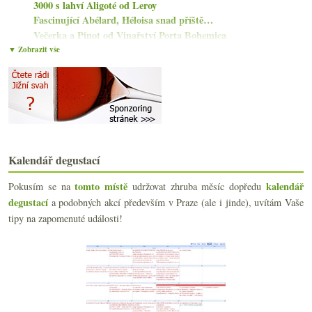
3000 s lahví Aligoté od Leroy
Fascinující Abélard, Héloisa snad příště…
Večerka a Pinot od Vinařství Porta Bohemica
Třikrát poctivá (naturální) Itálie
▼ Zobrazit vše
Statistiky ročníku 2018, Montrachet 2016 sedmi vin...
Družstevní Grenache a tasmánský Pinot Noir
P.A.N a Oranž od Jaroslava Osičky
Stávek archivní – Špigle a Bočky 2009
Velmi zajímavá amfora z M&S
Washingtonský Riesling a mexické Nebbiolo
Škatulata v Champagne, nejdražší Bordeaux, flexibi...
Kalendář degustací
Milerka a pěstitelské Champagne
4x italské bubliny včetně skvělé Sicílie
tomto místě
kalendář
Pokusím se na
udržovat zhruba měsíc dopředu
degustací
a podobných akcí především v Praze (ale i jinde), uvítám Vaše
června
(20)
►
tipy na zapomenuté události!
května
(21)
►
dubna
(20)
►
března
(20)
►
února
(19)
►
ledna
(22)
►
2018
(240)
►