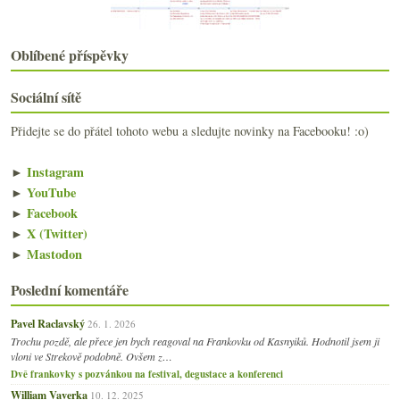
2017
(240)
►
2016
(250)
►
Oblíbené příspěvky
2015
(251)
►
2014
(254)
►
Sociální sítě
2013
(249)
►
2012
(254)
►
Přidejte se do přátel tohoto webu a sledujte novinky na Facebooku! :o)
2011
(252)
►
2010
(249)
►
►
Instagram
2009
(249)
►
►
YouTube
2008
(270)
►
►
Facebook
2007
(108)
►
►
X (Twitter)
►
Mastodon
Poslední komentáře
Pavel Raclavský
26. 1. 2026
Trochu pozdě, ale přece jen bych reagoval na Frankovku od Kasnyiků. Hodnotil jsem ji
vloni ve Strekově podobně. Ovšem z…
Dvě frankovky s pozvánkou na festival, degustace a konferenci
William Vaverka
10. 12. 2025