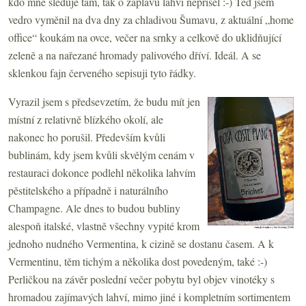
kdo mne sleduje tam, tak o záplavu lahví nepřišel :-) Teď jsem
vedro vyměnil na dva dny za chladivou Šumavu, z aktuální „home
office“ koukám na ovce, večer na srnky a celkově do uklidňující
zeleně a na nařezané hromady palivového dříví. Ideál. A se
sklenkou fajn červeného sepisuji tyto řádky.
Vyrazil jsem s předsevzetím, že budu mít jen
místní z relativně blízkého okolí, ale
nakonec ho porušil. Především kvůli
bublinám, kdy jsem kvůli skvělým cenám v
restauraci dokonce podlehl několika lahvím
pěstitelského a případně i naturálního
Champagne. Ale dnes to budou bubliny
alespoň italské, vlastně všechny vypité krom
jednoho nudného Vermentina, k cizině se dostanu časem. A k
Vermentinu, těm tichým a několika dost povedeným, také :-)
Perličkou na závěr poslední večer pobytu byl objev vinotéky s
hromadou zajímavých lahví, mimo jiné i kompletním sortimentem