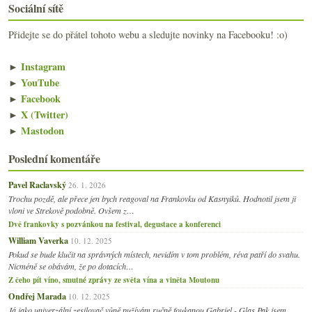
Sociální sítě
Přidejte se do přátel tohoto webu a sledujte novinky na Facebooku! :o)
►
Instagram
►
YouTube
►
Facebook
►
X (Twitter)
►
Mastodon
Poslední komentáře
Pavel Raclavský
26. 1. 2026
Trochu pozdě, ale přece jen bych reagoval na Frankovku od Kasnyiků. Hodnotil jsem ji
vloni ve Strekově podobně. Ovšem z…
Dvě frankovky s pozvánkou na festival, degustace a konferenci
William Vaverka
10. 12. 2025
Pokud se bude klučit na správných místech, nevidím v tom problém, réva patří do svahu.
Nicméně se obávám, že po dotacích…
Z čeho pít víno, smutné zprávy ze světa vína a viněta Moutonu
Ondřej Marada
10. 12. 2025
Já jako univerzální zesilovač vůně pužívám ručně foukanou Gabriel - Glas.Pak jsem