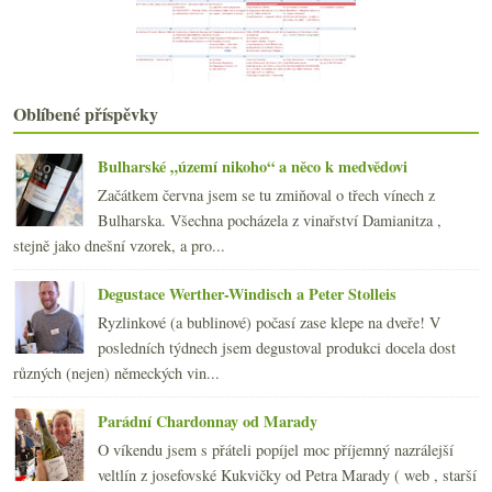
ledna
(22)
►
2018
(240)
►
2017
(240)
►
2016
(250)
►
Oblíbené příspěvky
2015
(251)
►
2014
(254)
►
Bulharské „území nikoho“ a něco k medvědovi
2013
(249)
►
2012
(254)
►
Začátkem června jsem se tu zmiňoval o třech vínech z
2011
(252)
Bulharska. Všechna pocházela z vinařství Damianitza ,
►
2010
(249)
stejně jako dnešní vzorek, a pro...
►
2009
(249)
►
Degustace Werther-Windisch a Peter Stolleis
2008
(270)
►
2007
(108)
Ryzlinkové (a bublinové) počasí zase klepe na dveře! V
►
posledních týdnech jsem degustoval produkci docela dost
různých (nejen) německých vin...
Parádní Chardonnay od Marady
O víkendu jsem s přáteli popíjel moc příjemný nazrálejší
veltlín z josefovské Kukvičky od Petra Marady ( web , starší