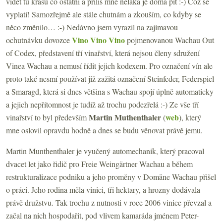
vidět tu krásu co ostatní a příliš mne neláká je doma pít :-) Což se
vyplatí! Samozřejmě ale stále chutnám a zkouším, co kdyby se
něco změnilo… :-) Nedávno jsem vyrazil na zajímavou
Vino Vino Vino
ochutnávku dovozce
pojmenovanou Wachau Out
of Codex, představení tří vinařství, která nejsou členy sdružení
Vinea Wachau a nemusí řídit jejich kodexem. Pro označení vín ale
proto také nesmí používat již zažitá označení Steinfeder, Federspiel
a Smaragd, která si dnes většina s Wachau spojí úplně automaticky
a jejich nepřítomnost je tudíž až trochu podezřelá :-) Ze vše tří
Martin Muthenthaler
web
vinařství to byl především
(
), který
mne oslovil opravdu hodně a dnes se budu věnovat právě jemu.
Martin Munthenthaler je vyučený automechanik, který pracoval
dvacet let jako řidič pro Freie Weingärtner Wachau a během
restrukturalizace podniku a jeho proměny v Domäne Wachau přišel
o práci. Jeho rodina měla vinici, tři hektary, a hrozny dodávala
právě družstvu. Tak trochu z nutnosti v roce 2006 vinice převzal a
začal na nich hospodařit, pod vlivem kamaráda jménem Peter-