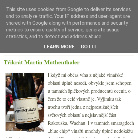
This site uses cookies from Google to deliver its services
and to analyze traffic. Your IP address and user-agent are
shared with Google along with performance and security
metrics to ensure quality of service, generate usage
statistics, and to detect and address abuse.
☰ Menu
LEARN MORE
GOT IT
ČTVRTEK 25. ČERVENCE 2019
Třikrát Martin Muthenthaler
I když mi občas vína z nějaké vinařské
oblasti úplně nesedí, obvykle jsem schopen
u tamních špičkových producentů ocenit, o
čem že to celé vlastně je. Výjimku tak
trochu tvoří jedna z nejprestižnějších
světových oblastí a nejslavnější část
Rakouska, Wachau. I v tamních smaragdech
„blue chip“ vinařů mnohdy úplně nedokážu