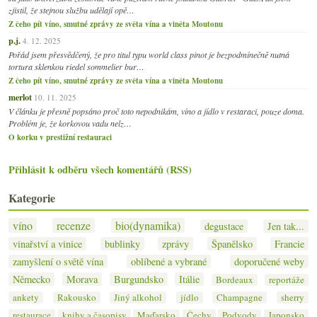
zjistil, že stejnou službu udělají opě…
Z čeho pít víno, smutné zprávy ze světa vína a viněta Moutonu
p.j.
4. 12. 2025
Pořád jsem přesvědčený, že pro titul typu world class pinot je bezpodmínečně nutná
tortura sklenkou riedel sommelier bur…
Z čeho pít víno, smutné zprávy ze světa vína a viněta Moutonu
merlot
10. 11. 2025
V článku je přesně popsáno proč toto nepodnikám, víno a jídlo v restaraci, pouze doma.
Problém je, že korkovou vadu nelz…
O korku v prestižní restauraci
Přihlásit k odběru všech komentářů (RSS)
Kategorie
víno
recenze
bio(dynamika)
degustace
Jen tak...
vinařství a vinice
bublinky
zprávy
Španělsko
Francie
zamyšlení o světě vína
oblíbené a vybrané
doporučené weby
Německo
Morava
Burgundsko
Itálie
Bordeaux
reportáže
ankety
Rakousko
Jiný alkohol
jídlo
Champagne
sherry
restaurace
knihy a časopisy
Maďarsko
Čechy
Podvody
Japonsko