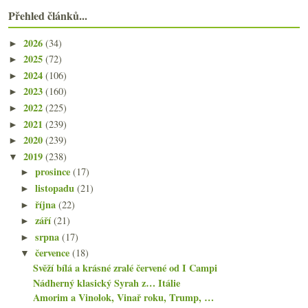
Přehled článků...
2026
(34)
►
2025
(72)
►
2024
(106)
►
2023
(160)
►
2022
(225)
►
2021
(239)
►
2020
(239)
►
2019
(238)
▼
prosince
(17)
►
listopadu
(21)
►
října
(22)
►
září
(21)
►
srpna
(17)
►
července
(18)
▼
Svěží bílá a krásné zralé červené od I Campi
Nádherný klasický Syrah z… Itálie
Amorim a Vinolok, Vinař roku, Trump, …