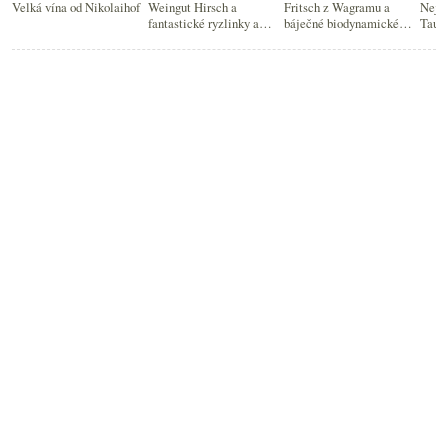
Velká vína od Nikolaihof
Weingut Hirsch a
Fritsch z Wagramu a
Nejen
fantastické ryzlinky a
báječné biodynamické
Taub
veltlíny
(nejen) veltlíny