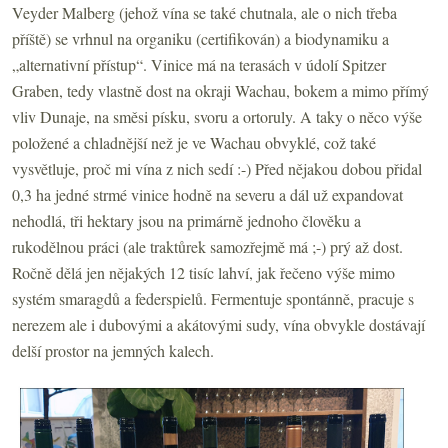
Veyder Malberg (jehož vína se také chutnala, ale o nich třeba
příště) se vrhnul na organiku (certifikován) a biodynamiku a
„alternativní přístup“. Vinice má na terasách v údolí Spitzer
Graben, tedy vlastně dost na okraji Wachau, bokem a mimo přímý
vliv Dunaje, na směsi písku, svoru a ortoruly. A taky o něco výše
položené a chladnější než je ve Wachau obvyklé, což také
vysvětluje, proč mi vína z nich sedí :-) Před nějakou dobou přidal
0,3 ha jedné strmé vinice hodně na severu a dál už expandovat
nehodlá, tři hektary jsou na primárně jednoho člověku a
rukodělnou práci (ale traktůrek samozřejmě má ;-) prý až dost.
Ročně dělá jen nějakých 12 tisíc lahví, jak řečeno výše mimo
systém smaragdů a federspielů. Fermentuje spontánně, pracuje s
nerezem ale i dubovými a akátovými sudy, vína obvykle dostávají
delší prostor na jemných kalech.