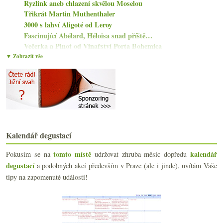
Ryzlink aneb chlazení skvělou Moselou
Třikrát Martin Muthenthaler
3000 s lahví Aligoté od Leroy
Fascinující Abélard, Héloisa snad příště…
Večerka a Pinot od Vinařství Porta Bohemica
Třikrát poctivá (naturální) Itálie
▼ Zobrazit vše
Statistiky ročníku 2018, Montrachet 2016 sedmi vin...
Družstevní Grenache a tasmánský Pinot Noir
P.A.N a Oranž od Jaroslava Osičky
Stávek archivní – Špigle a Bočky 2009
Velmi zajímavá amfora z M&S
Washingtonský Riesling a mexické Nebbiolo
Škatulata v Champagne, nejdražší Bordeaux, flexibi...
Kalendář degustací
Milerka a pěstitelské Champagne
4x italské bubliny včetně skvělé Sicílie
tomto místě
kalendář
Pokusím se na
udržovat zhruba měsíc dopředu
degustací
a podobných akcí především v Praze (ale i jinde), uvítám Vaše
června
(20)
►
tipy na zapomenuté události!
května
(21)
►
dubna
(20)
►
března
(20)
►
února
(19)
►