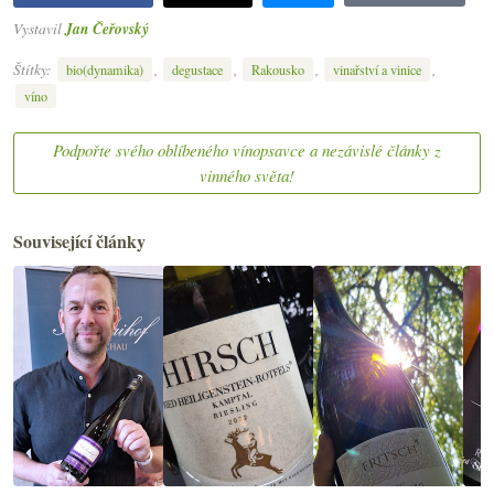
Vystavil
Jan Čeřovský
Štítky:
,
,
,
,
bio(dynamika)
degustace
Rakousko
vinařství a vinice
víno
Podpořte svého oblíbeného vínopsavce a nezávislé články z
vinného světa!
Související články