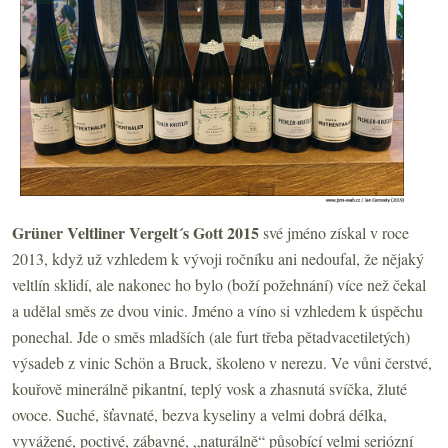
Grüner Veltliner Vergelt´s Gott 2015
své jméno získal v roce
2013, když už vzhledem k vývoji ročníku ani nedoufal, že nějaký
veltlín sklidí, ale nakonec ho bylo (boží požehnání) více než čekal
a udělal směs ze dvou vinic. Jméno a víno si vzhledem k úspěchu
ponechal. Jde o směs mladších (ale furt třeba pětadvacetiletých)
výsadeb z vinic Schön a Bruck, školeno v nerezu. Ve vůni čerstvé,
kouřově minerálně pikantní, teplý vosk a zhasnutá svíčka, žluté
ovoce. Suché, šťavnaté, bezva kyseliny a velmi dobrá délka,
vyvážené, poctivé, zábavné, „naturálně“ působící velmi seriózní