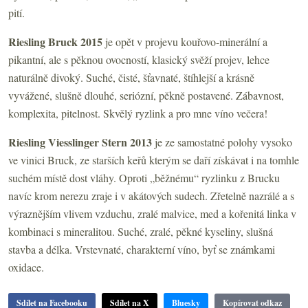
pití.
Riesling Bruck 2015
je opět v projevu kouřovo-minerální a
pikantní, ale s pěknou ovocností, klasický svěží projev, lehce
naturálně divoký. Suché, čisté, šťavnaté, štíhlejší a krásně
vyvážené, slušně dlouhé, seriózní, pěkně postavené. Zábavnost,
komplexita, pitelnost. Skvělý ryzlink a pro mne víno večera!
Riesling Viesslinger Stern 2013
je ze samostatné polohy vysoko
ve vinici Bruck, ze starších keřů kterým se daří získávat i na tomhle
suchém místě dost vláhy. Oproti „běžnému“ ryzlinku z Brucku
navíc krom nerezu zraje i v akátových sudech. Zřetelně nazrálé a s
výraznějším vlivem vzduchu, zralé malvice, med a kořenitá linka v
kombinaci s mineralitou. Suché, zralé, pěkné kyseliny, slušná
stavba a délka. Vrstevnaté, charakterní víno, byť se známkami
oxidace.
Sdílet na Facebooku
Sdílet na X
Bluesky
Kopírovat odkaz