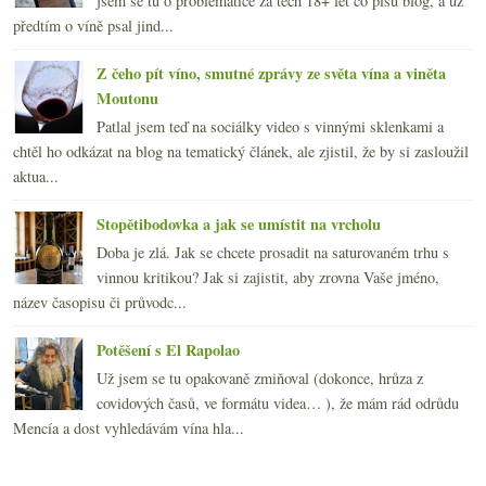
jsem se tu o problematice za těch 18+ let co píšu blog, a už
předtím o víně psal jind...
Z čeho pít víno, smutné zprávy ze světa vína a viněta
Moutonu
Patlal jsem teď na sociálky video s vinnými sklenkami a
chtěl ho odkázat na blog na tematický článek, ale zjistil, že by si zasloužil
aktua...
Stopětibodovka a jak se umístit na vrcholu
Doba je zlá. Jak se chcete prosadit na saturovaném trhu s
vinnou kritikou? Jak si zajistit, aby zrovna Vaše jméno,
název časopisu či průvodc...
Potěšení s El Rapolao
Už jsem se tu opakovaně zmiňoval (dokonce, hrůza z
covidových časů, ve formátu videa… ), že mám rád odrůdu
Mencía a dost vyhledávám vína hla...