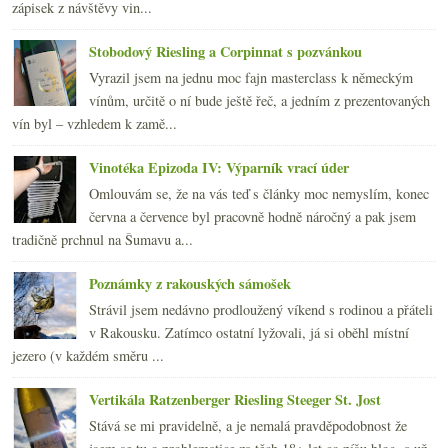
zápisek z návštěvy vin...
Stobodový Riesling a Corpinnat s pozvánkou
Vyrazil jsem na jednu moc fajn masterclass k německým
vínům, určitě o ní bude ještě řeč, a jedním z prezentovaných
vín byl – vzhledem k zamě...
Vinotéka Epizoda IV: Výparník vrací úder
Omlouvám se, že na vás teď s články moc nemyslím, konec
června a července byl pracovně hodně náročný a pak jsem
tradičně prchnul na Šumavu a...
Poznámky z rakouských sámošek
Strávil jsem nedávno prodloužený víkend s rodinou a přáteli
v Rakousku. Zatímco ostatní lyžovali, já si oběhl místní
jezero (v každém směru ...
Vertikála Ratzenberger Riesling Steeger St. Jost
Stává se mi pravidelně, a je nemalá pravděpodobnost že