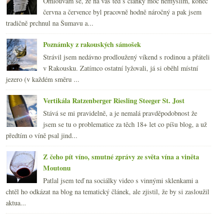
Omlouvám se, že na vás teď s články moc nemyslím, konec
června a července byl pracovně hodně náročný a pak jsem
tradičně prchnul na Šumavu a...
Poznámky z rakouských sámošek
Strávil jsem nedávno prodloužený víkend s rodinou a přáteli
v Rakousku. Zatímco ostatní lyžovali, já si oběhl místní
jezero (v každém směru ...
Vertikála Ratzenberger Riesling Steeger St. Jost
Stává se mi pravidelně, a je nemalá pravděpodobnost že
jsem se tu o problematice za těch 18+ let co píšu blog, a už
předtím o víně psal jind...
Z čeho pít víno, smutné zprávy ze světa vína a viněta
Moutonu
Patlal jsem teď na sociálky video s vinnými sklenkami a
chtěl ho odkázat na blog na tematický článek, ale zjistil, že by si zasloužil
aktua...