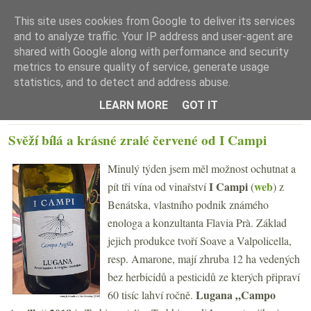
This site uses cookies from Google to deliver its services
and to analyze traffic. Your IP address and user-agent are
shared with Google along with performance and security
metrics to ensure quality of service, generate usage
statistics, and to detect and address abuse.
☰ Menu
LEARN MORE
GOT IT
STŘEDA 31. ČERVENCE 2019
Svěží bílá a krásné zralé červené od I Campi
Minulý týden jsem měl možnost ochutnat a
I Campi
web
pít tři vína od vinařství
(
) z
Benátska, vlastního podnik známého
enologa a konzultanta Flavia Prà. Základ
jejich produkce tvoří Soave a Valpolicella,
resp. Amarone, mají zhruba 12 ha vedených
bez herbicidů a pesticidů ze kterých připraví
Lugana „Campo
60 tisíc lahví ročně.