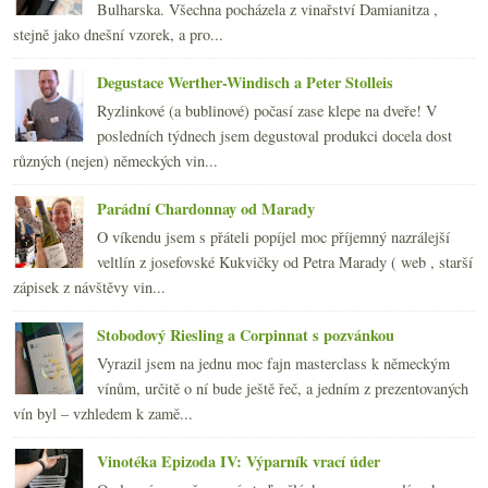
2011
(252)
Bulharska. Všechna pocházela z vinařství Damianitza ,
►
2010
(249)
stejně jako dnešní vzorek, a pro...
►
2009
(249)
►
Degustace Werther-Windisch a Peter Stolleis
2008
(270)
►
2007
(108)
Ryzlinkové (a bublinové) počasí zase klepe na dveře! V
►
posledních týdnech jsem degustoval produkci docela dost
různých (nejen) německých vin...
Parádní Chardonnay od Marady
O víkendu jsem s přáteli popíjel moc příjemný nazrálejší
veltlín z josefovské Kukvičky od Petra Marady ( web , starší
zápisek z návštěvy vin...
Stobodový Riesling a Corpinnat s pozvánkou
Vyrazil jsem na jednu moc fajn masterclass k německým
vínům, určitě o ní bude ještě řeč, a jedním z prezentovaných
vín byl – vzhledem k zamě...
Vinotéka Epizoda IV: Výparník vrací úder