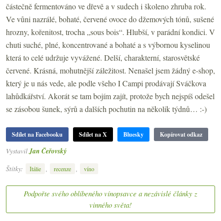
částečně fermentováno ve dřevě a v sudech i školeno zhruba rok.
Ve vůni nazrálé, bohaté, červené ovoce do džemových tónů, sušené
hrozny, kořenitost, trocha „sous bois“. Hlubší, v parádní kondici. V
chuti suché, plné, koncentrované a bohaté a s výbornou kyselinou
která to celé udržuje vyvážené. Delší, charakterní, starosvětské
červené. Krásná, mohutnější záležitost. Nenašel jsem žádný e-shop,
který je u nás vede, ale podle všeho I Campi prodávají Sváčkova
lahůdkářství. Akorát se tam bojím zajít, protože bych nejspíš odešel
se zásobou šunek, sýrů a dalších pochutin na několik týdnů… :-)
Sdílet na Facebooku
Sdílet na X
Bluesky
Kopírovat odkaz
Vystavil
Jan Čeřovský
Štítky:
,
,
Itálie
recenze
víno
Podpořte svého oblíbeného vínopsavce a nezávislé články z
vinného světa!