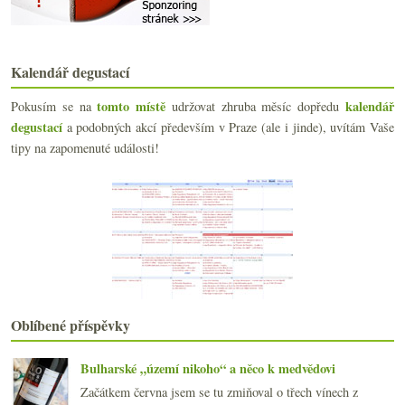
Stávek archivní – Špigle a Bočky 2009
Velmi zajímavá amfora z M&S
Washingtonský Riesling a mexické Nebbiolo
Škatulata v Champagne, nejdražší Bordeaux, flexibi...
Kalendář degustací
Milerka a pěstitelské Champagne
4x italské bubliny včetně skvělé Sicílie
tomto místě
kalendář
Pokusím se na
udržovat zhruba měsíc dopředu
degustací
a podobných akcí především v Praze (ale i jinde), uvítám Vaše
června
(20)
►
tipy na zapomenuté události!
května
(21)
►
dubna
(20)
►
března
(20)
►
února
(19)
►
ledna
(22)
►
2018
(240)
►
2017
(240)
►
2016
(250)
►
Oblíbené příspěvky
2015
(251)
►
2014
(254)
►
Bulharské „území nikoho“ a něco k medvědovi
2013
(249)
►
2012
(254)
►
Začátkem června jsem se tu zmiňoval o třech vínech z