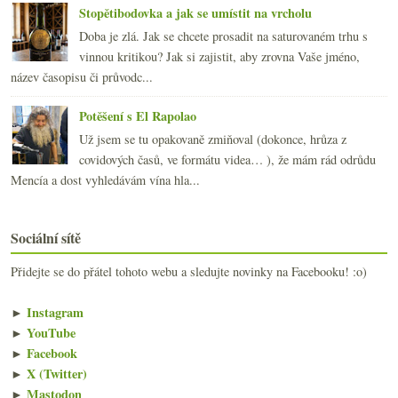
Stopětibodovka a jak se umístit na vrcholu
Doba je zlá. Jak se chcete prosadit na saturovaném trhu s
vinnou kritikou? Jak si zajistit, aby zrovna Vaše jméno,
název časopisu či průvodc...
Potěšení s El Rapolao
Už jsem se tu opakovaně zmiňoval (dokonce, hrůza z
covidových časů, ve formátu videa… ), že mám rád odrůdu
Mencía a dost vyhledávám vína hla...
Sociální sítě
Přidejte se do přátel tohoto webu a sledujte novinky na Facebooku! :o)
►
Instagram
►
YouTube
►
Facebook
►
X (Twitter)
►
Mastodon