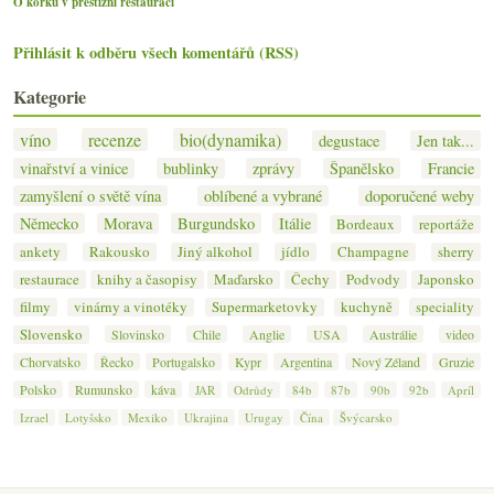
O korku v prestižní restauraci
Přihlásit k odběru všech komentářů (RSS)
Kategorie
víno
recenze
bio(dynamika)
degustace
Jen tak...
vinařství a vinice
bublinky
zprávy
Španělsko
Francie
zamyšlení o světě vína
oblíbené a vybrané
doporučené weby
Německo
Morava
Burgundsko
Itálie
Bordeaux
reportáže
ankety
Rakousko
Jiný alkohol
jídlo
Champagne
sherry
restaurace
knihy a časopisy
Maďarsko
Čechy
Podvody
Japonsko
filmy
vinárny a vinotéky
Supermarketovky
kuchyně
speciality
Slovensko
Slovinsko
Chile
Anglie
USA
Austrálie
video
Chorvatsko
Řecko
Portugalsko
Kypr
Argentina
Nový Zéland
Gruzie
Polsko
Rumunsko
káva
JAR
Odrůdy
84b
87b
90b
92b
Apríl
Izrael
Lotyšsko
Mexiko
Ukrajina
Urugay
Čína
Švýcarsko