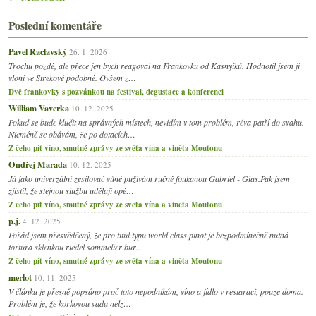
Poslední komentáře
Pavel Raclavský
26. 1. 2026
Trochu pozdě, ale přece jen bych reagoval na Frankovku od Kasnyiků. Hodnotil jsem ji
vloni ve Strekově podobně. Ovšem z…
Dvě frankovky s pozvánkou na festival, degustace a konferenci
William Vaverka
10. 12. 2025
Pokud se bude klučit na správných místech, nevidím v tom problém, réva patří do svahu.
Nicméně se obávám, že po dotacích…
Z čeho pít víno, smutné zprávy ze světa vína a viněta Moutonu
Ondřej Marada
10. 12. 2025
Já jako univerzální zesilovač vůně pužívám ručně foukanou Gabriel - Glas.Pak jsem
zjistil, že stejnou službu udělají opě…
Z čeho pít víno, smutné zprávy ze světa vína a viněta Moutonu
p.j.
4. 12. 2025
Pořád jsem přesvědčený, že pro titul typu world class pinot je bezpodmínečně nutná
tortura sklenkou riedel sommelier bur…
Z čeho pít víno, smutné zprávy ze světa vína a viněta Moutonu
merlot
10. 11. 2025
V článku je přesně popsáno proč toto nepodnikám, víno a jídlo v restaraci, pouze doma.
Problém je, že korkovou vadu nelz…