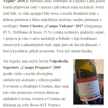
Argilla“ 2018
je Turbiana (alias Trebbiano di Lugana) z jihu jezera
Garda připravená čistě v nerezu s půl rokem zrání na kalech. Svěží,
čisté bílé, ve vůni spojující bílé ovoce a trochu florálních tónů, s
dobrou pitelností a lehce nahořklým závěrem, snadno přístupné a
Soave Classico „Campo Vulcano“ 2017
osvěžující.
(Garganega
85 %, Trebbiano di Soave 15 %) vzniká technicky prakticky stejně,
v projevu je víno o něco nazrálejší a bohatší, s fajn kombinací
citrusových a pikantnějších tónů, nijak plné ale docela důrazné, s
bezva kyselinou, pěkně postavené. Více než slušná klasika.
Valpolicella
Ale logicky mne nejvíc bavila
Superiore „Campo Prognare“ 2005
(podle všeho s trochu divočejším
odrůdovým složením s velkým podílel
Corvinone a obsahující Croatinu, dnes mají
toto víno postaveno rovným dílem na
odrůdách Corvina, Oseleta a Croatina ale
deklarují jej coby Rosso IGT Veneto),