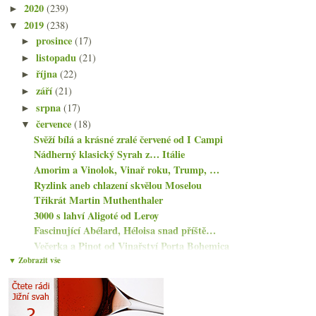
2020
(239)
►
2019
(238)
▼
prosince
(17)
►
listopadu
(21)
►
října
(22)
►
září
(21)
►
srpna
(17)
►
července
(18)
▼
Svěží bílá a krásné zralé červené od I Campi
Nádherný klasický Syrah z… Itálie
Amorim a Vinolok, Vinař roku, Trump, …
Ryzlink aneb chlazení skvělou Moselou
Třikrát Martin Muthenthaler
3000 s lahví Aligoté od Leroy
Fascinující Abélard, Héloisa snad příště…
Večerka a Pinot od Vinařství Porta Bohemica
Třikrát poctivá (naturální) Itálie
▼ Zobrazit vše
Statistiky ročníku 2018, Montrachet 2016 sedmi vin...
Družstevní Grenache a tasmánský Pinot Noir
P.A.N a Oranž od Jaroslava Osičky