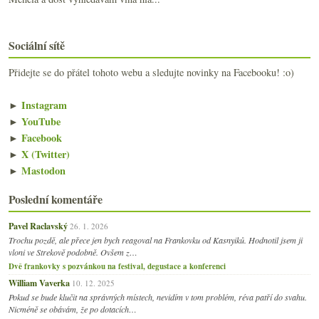
Sociální sítě
Přidejte se do přátel tohoto webu a sledujte novinky na Facebooku! :o)
►
Instagram
►
YouTube
►
Facebook
►
X (Twitter)
►
Mastodon
Poslední komentáře
Pavel Raclavský
26. 1. 2026
Trochu pozdě, ale přece jen bych reagoval na Frankovku od Kasnyiků. Hodnotil jsem ji
vloni ve Strekově podobně. Ovšem z…
Dvě frankovky s pozvánkou na festival, degustace a konferenci
William Vaverka
10. 12. 2025
Pokud se bude klučit na správných místech, nevidím v tom problém, réva patří do svahu.
Nicméně se obávám, že po dotacích…