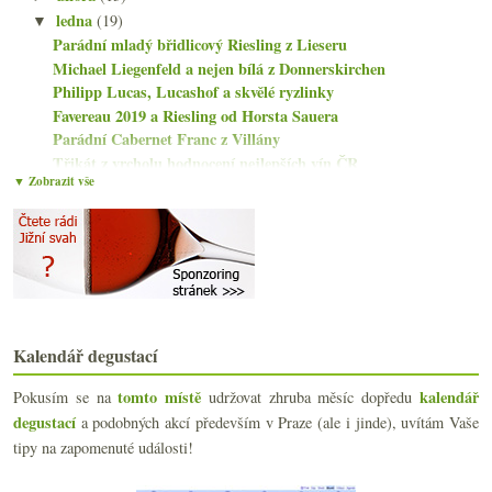
ledna
(19)
▼
Parádní mladý břidlicový Riesling z Lieseru
Michael Liegenfeld a nejen bílá z Donnerskirchen
Philipp Lucas, Lucashof a skvělé ryzlinky
Favereau 2019 a Riesling od Horsta Sauera
Parádní Cabernet Franc z Villány
Třikát z vrcholu hodnocení nejlepších vín ČR
▼ Zobrazit vše
Champagne rekordní, USA pije méně, Kanada nechce v...
Chutná šardonka z Dijonu
Ryzlinky Wagner-Stempel a Wohlmuth ze Štýrska
Frankovka ze Somló a Riesling z Bacharachu
Pinot pleťový, Champagne podvodné a de Sousa
Šestice od Vinařství Horák se skvělým Merlotem
Nejlepší vína ČR s Bellegrado a BIG Sauvignonem
Vinná a blogovací předsevzetí
Kalendář degustací
St. Jost Riesling ve třech ročnících
tomto místě
kalendář
Pokusím se na
udržovat zhruba měsíc dopředu
Efektní hříšný život a dvě růžovky z Modrých hor
degustací
a podobných akcí především v Praze (ale i jinde), uvítám Vaše
Meunier a specialita od Champagne José Michel
Večeře pro jednoho, alsaské šampaňské a levnější c...
tipy na zapomenuté události!
Dvakrát Furmint z Mádu, jednou od Mosera