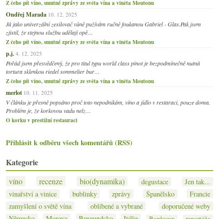
Z čeho pít víno, smutné zprávy ze světa vína a viněta Moutonu
Ondřej Marada
10. 12. 2025
Já jako univerzální zesilovač vůně pužívám ručně foukanou Gabriel - Glas.Pak jsem
zjistil, že stejnou službu udělají opě…
Z čeho pít víno, smutné zprávy ze světa vína a viněta Moutonu
p.j.
4. 12. 2025
Pořád jsem přesvědčený, že pro titul typu world class pinot je bezpodmínečně nutná
tortura sklenkou riedel sommelier bur…
Z čeho pít víno, smutné zprávy ze světa vína a viněta Moutonu
merlot
10. 11. 2025
V článku je přesně popsáno proč toto nepodnikám, víno a jídlo v restaraci, pouze doma.
Problém je, že korkovou vadu nelz…
O korku v prestižní restauraci
Přihlásit k odběru všech komentářů (RSS)
Kategorie
víno
recenze
bio(dynamika)
degustace
Jen tak...
vinařství a vinice
bublinky
zprávy
Španělsko
Francie
zamyšlení o světě vína
oblíbené a vybrané
doporučené weby
Německo
Morava
Burgundsko
Itálie
Bordeaux
reportáže