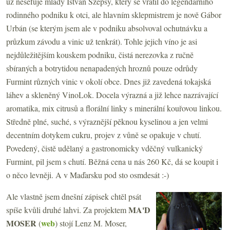
už nešéfuje mladý István Szépsy, který se vrátil do legendárního
rodinného podniku k otci, ale hlavním sklepmistrem je nově Gábor
Urbán (se kterým jsem ale v podniku absolvoval ochutnávku a
průzkum závodu a vinic už tenkrát). Tohle jejich víno je asi
nejdůležitějším kouskem podniku, čistá nerezovka z ručně
sbíraných a botrytidou nenapadených hroznů pouze odrůdy
Furmint různých vinic v okolí obce. Dnes již zavedená tokajská
láhev a skleněný VinoLok. Docela výrazná a již lehce nazrávající
aromatika, mix citrusů a florální linky s minerální kouřovou linkou.
Středně plné, suché, s výraznější pěknou kyselinou a jen velmi
decentním dotykem cukru, projev z vůně se opakuje v chutí.
Povedený, čistě udělaný a gastronomicky vděčný vulkanický
Furmint, pil jsem s chutí. Běžná cena u nás 260 Kč, dá se koupit i
o něco levněji. A v Maďarsku pod sto osmdesát :-)
Ale vlastně jsem dnešní zápisek chtěl psát
MA'D
spíše kvůli druhé lahvi. Za projektem
MOSER
web
(
) stojí Lenz M. Moser,