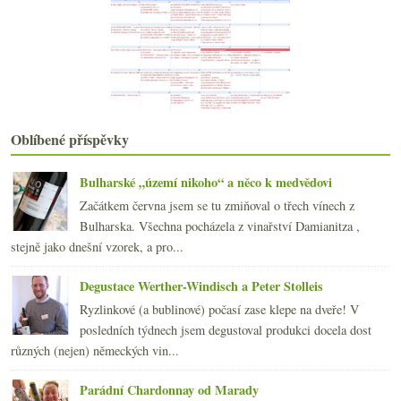
2022
(225)
►
2021
(239)
►
2020
(239)
►
2019
(238)
►
2018
(240)
►
2017
(240)
►
Oblíbené příspěvky
2016
(250)
►
2015
(251)
►
2014
(254)
Bulharské „území nikoho“ a něco k medvědovi
►
2013
(249)
►
Začátkem června jsem se tu zmiňoval o třech vínech z
2012
(254)
►
Bulharska. Všechna pocházela z vinařství Damianitza ,
2011
(252)
►
stejně jako dnešní vzorek, a pro...
2010
(249)
►
Degustace Werther-Windisch a Peter Stolleis
2009
(249)
►
2008
(270)
►
Ryzlinkové (a bublinové) počasí zase klepe na dveře! V
2007
(108)
posledních týdnech jsem degustoval produkci docela dost
►
různých (nejen) německých vin...
Parádní Chardonnay od Marady