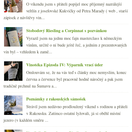
O víkendu jsem s přáteli popíjel moc příjemný nazrálejší
veltlín z josefovské Kukvičky od Petra Marady ( web , starší
zápisek z návštěvy vin...
Stobodový Riesling a Corpinnat s pozvánkou
Vyrazil jsem na jednu moc fajn masterclass k německým
vínům, určitě o ní bude ještě řeč, a jedním z prezentovaných
vín byl – vzhledem k zamě...
Vinotéka Epizoda IV: Výparník vrací úder
Omlouvám se, že na vás teď s články moc nemyslím, konec
června a července byl pracovně hodně náročný a pak jsem
tradičně prchnul na Šumavu a...
Poznámky z rakouských sámošek
Strávil jsem nedávno prodloužený víkend s rodinou a přáteli
v Rakousku. Zatímco ostatní lyžovali, já si oběhl místní
jezero (v každém směru ...