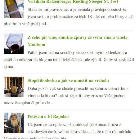
Vertikála Ratzenberger Riesling Steeger St. Jost
Stává se mi pravidelně, a je nemalá pravděpodobnost že
jsem se tu o problematice za těch 18+ let co píšu blog, a už
předtím o víně psal jind...
Z čeho pít víno, smutné zprávy ze světa vína a viněta
Moutonu
Patlal jsem teď na sociálky video s vinnými sklenkami a
chtěl ho odkázat na blog na tematický článek, ale zjistil, že by si zasloužil
aktua...
Stopětibodovka a jak se umístit na vrcholu
Doba je zlá. Jak se chcete prosadit na saturovaném trhu s
vinnou kritikou? Jak si zajistit, aby zrovna Vaše jméno,
název časopisu či průvodc...
Potěšení s El Rapolao
Už jsem se tu opakovaně zmiňoval (dokonce, hrůza z
covidových časů, ve formátu videa… ), že mám rád odrůdu
Mencía a dost vyhledávám vína hla...