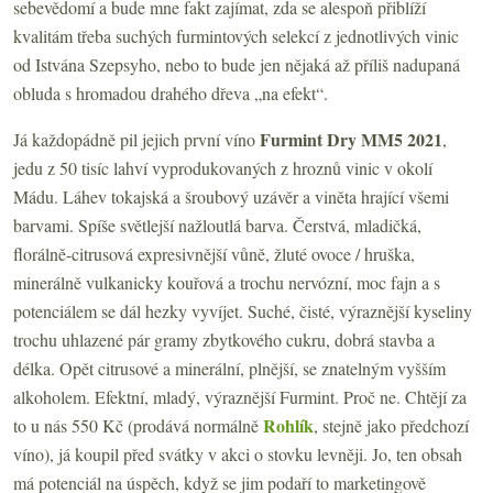
sebevědomí a bude mne fakt zajímat, zda se alespoň přiblíží
kvalitám třeba suchých furmintových selekcí z jednotlivých vinic
od Istvána Szepsyho, nebo to bude jen nějaká až příliš nadupaná
obluda s hromadou drahého dřeva „na efekt“.
Furmint Dry
MM5 2021
Já každopádně pil jejich první víno
,
jedu z 50 tisíc lahví vyprodukovaných z hroznů vinic v okolí
Mádu. Láhev tokajská a šroubový uzávěr a viněta hrající všemi
barvami. Spíše světlejší nažloutlá barva. Čerstvá, mladičká,
florálně-citrusová expresivnější vůně, žluté ovoce / hruška,
minerálně vulkanicky kouřová a trochu nervózní, moc fajn a s
potenciálem se dál hezky vyvíjet. Suché, čisté, výraznější kyseliny
trochu uhlazené pár gramy zbytkového cukru, dobrá stavba a
délka. Opět citrusové a minerální, plnější, se znatelným vyšším
alkoholem. Efektní, mladý, výraznější Furmint. Proč ne. Chtějí za
Rohlík
to u nás 550 Kč (prodává normálně
, stejně jako předchozí
víno), já koupil před svátky v akci o stovku levněji. Jo, ten obsah
má potenciál na úspěch, když se jim podaří to marketingově