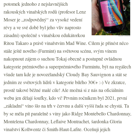
potomek jednoho z nejslavnějších
rakouských vinařských rodů (profesor Lenz
Moser je „zodpovědný“ za vysoké vedení
révy a ve své době byl jeho vliv naprosto
zásadní) společně s vinařskou edukátorkou
Ritou Takaro a právě vinařstvím Mad Wine. Cílem je přinést něco
stále ještě nového (Furmint) na světovou scénu, svým vínem
nakopnout zájem o suchou Tokaj obecně a postupně ovládnou
kategorie prémiového a superprémiového Furmintu, být na regálech
všude tam kde je novozélandský Cloudy Bay Sauvignon a stát se
jedním ze světových lídrů v kategorie bílého 30€+ :-) Ve zkratce,
prostě takové běžné malé cíle! Ale možná si z nás na oficiálním
webu jen dělají šoufky, kdo ví! Prvním ročníkem byl 2021, první
„základní“ víno šlo na trh v červnu a další vyšší řada se chystá. Ta
by se měla pít paralelně s víny jako Ridge Montebello Chardonnay,
Montelena Chardonnay, Leflaive Montrachet, šardonka Gloria
vinařství Kollwentz či Smith-Haut-Lafite. Oceňuji jejich