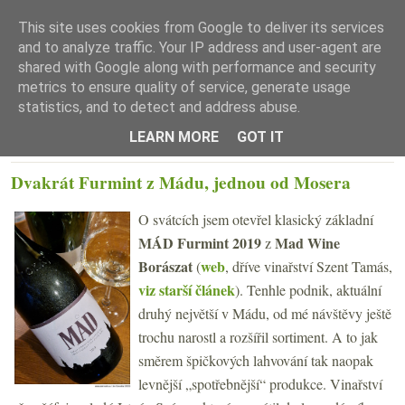
This site uses cookies from Google to deliver its services
and to analyze traffic. Your IP address and user-agent are
shared with Google along with performance and security
metrics to ensure quality of service, generate usage
statistics, and to detect and address abuse.
☰ Menu
LEARN MORE
GOT IT
PONDĚLÍ 2. LEDNA 2023
Dvakrát Furmint z Mádu, jednou od Mosera
O svátcích jsem otevřel klasický základní
MÁD Furmint 2019
Mad Wine
z
Borászat
web
(
, dříve vinařství Szent Tamás,
viz starší článek
). Tenhle podnik, aktuální
druhý největší v Mádu, od mé návštěvy ještě
trochu narostl a rozšířil sortiment. A to jak
směrem špičkových lahvování tak naopak
levnější „spotřebnější“ produkce. Vinařství