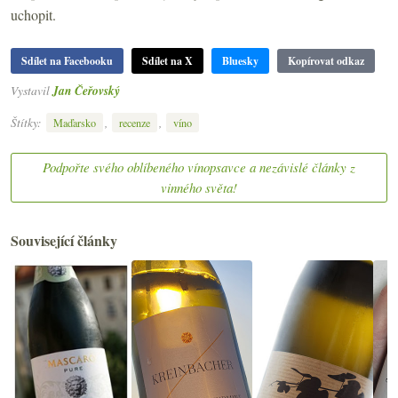
uchopit.
Sdílet na Facebooku
Sdílet na X
Bluesky
Kopírovat odkaz
Vystavil
Jan Čeřovský
Štítky:
,
,
Maďarsko
recenze
víno
Podpořte svého oblíbeného vínopsavce a nezávislé články z
vinného světa!
Související články