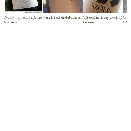
Dvakrát fajn cava a jedno
Furmint od Kreinbachera
Výtečný nesířený tokajský
Cham
Maďarsko
Furmint
UMAM