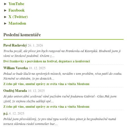
►
YouTube
►
Facebook
►
X (Twitter)
►
Mastodon
Poslední komentáře
Pavel Raclavský
26. 1. 2026
Trochu pozdě, ale přece jen bych reagoval na Frankovku od Kasnyiků. Hodnotil jsem ji
vloni ve Strekově podobně. Ovšem z…
Dvě frankovky s pozvánkou na festival, degustace a konferenci
William Vaverka
10. 12. 2025
Pokud se bude klučit na správných místech, nevidím v tom problém, réva patří do svahu.
Nicméně se obávám, že po dotacích…
Z čeho pít víno, smutné zprávy ze světa vína a viněta Moutonu
Ondřej Marada
10. 12. 2025
Já jako univerzální zesilovač vůně pužívám ručně foukanou Gabriel - Glas.Pak jsem
zjistil, že stejnou službu udělají opě…
Z čeho pít víno, smutné zprávy ze světa vína a viněta Moutonu
p.j.
4. 12. 2025
Pořád jsem přesvědčený, že pro titul typu world class pinot je bezpodmínečně nutná
tortura sklenkou riedel sommelier bur…