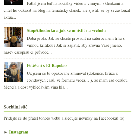
Patlal jsem teď na sociálky video s vinnými sklenkami a
chtěl ho odkázat na blog na tematický článek, ale zjistil, že by si zasloužil
aktua...
Stopětibodovka a jak se umístit na vrcholu
Doba je zlá. Jak se chcete prosadit na saturovaném trhu s
vinnou kritikou? Jak si zajistit, aby zrovna Vaše jméno,
název časopisu či průvodc...
Potěšení s El Rapolao
Už jsem se tu opakovaně zmiňoval (dokonce, hrůza z
covidových časů, ve formátu videa… ), že mám rád odrůdu
Mencía a dost vyhledávám vína hla...
Sociální sítě
Přidejte se do přátel tohoto webu a sledujte novinky na Facebooku! :o)
►
Instagram