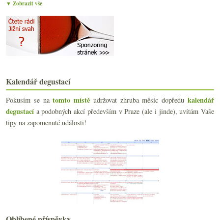
▼ Zobrazit vše
Gere Attila a unikátní Fekete Járdovány
La Volada aneb PIWI útočí na Katalánsko
Pinault x Henriot, (ne)radioktivní víno a výroční ...
září
(21)
►
srpna
(16)
►
července
(10)
►
června
(22)
►
Kalendář degustací
května
(22)
►
tomto místě
kalendář
Pokusím se na
udržovat zhruba měsíc dopředu
dubna
(19)
►
degustací
a podobných akcí především v Praze (ale i jinde), uvítám Vaše
března
(22)
►
tipy na zapomenuté události!
února
(15)
►
ledna
(21)
►
2021
(239)
►
2020
(239)
►
2019
(238)
►
2018
(240)
►
2017
(240)
►
2016
(250)
►
Oblíbené příspěvky
2015
(251)
►