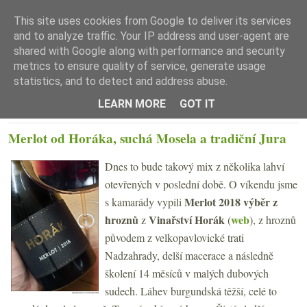
This site uses cookies from Google to deliver its services
and to analyze traffic. Your IP address and user-agent are
shared with Google along with performance and security
metrics to ensure quality of service, generate usage
statistics, and to detect and address abuse.
☰ Menu
LEARN MORE
GOT IT
STŘEDA 19. ŘÍJNA 2022
Merlot od Horáka, suchá Mosela a tradiční Jura
Dnes to bude takový mix z několika lahví
otevřených v poslední době. O víkendu jsme
Merlot 2018
výběr z
s kamarády vypili
hroznů
Vinařství Horák
web
z
(
), z hroznů
původem z velkopavlovické trati
Nadzahrady, delší macerace a následně
školení 14 měsíců v malých dubových
sudech. Láhev burgundská těžší, celé to