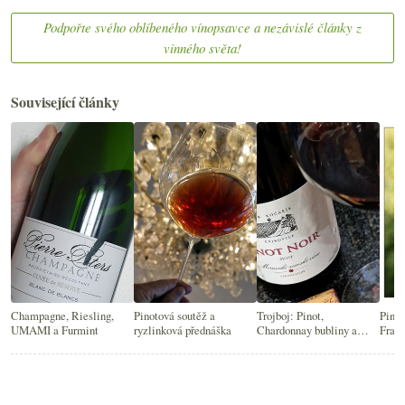
Podpořte svého oblíbeného vínopsavce a nezávislé články z
vinného světa!
Související články
Champagne, Riesling,
Pinotová soutěž a
Trojboj: Pinot,
Pinot
UMAMI a Furmint
ryzlinková přednáška
Chardonnay bubliny a
Franc
Riesling