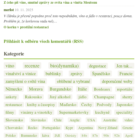
Z čeho pít víno, smutné zprávy ze světa vína a viněta Moutonu
merlot
10. 11. 2025
V článku je přesně popsáno proč toto nepodnikám, víno a jídlo v restaraci, pouze doma.
Problém je, že korkovou vadu nelz…
O korku v prestižní restauraci
Přihlásit k odběru všech komentářů (RSS)
Kategorie
víno
recenze
bio(dynamika)
degustace
Jen tak...
vinařství a vinice
bublinky
zprávy
Španělsko
Francie
zamyšlení o světě vína
oblíbené a vybrané
doporučené weby
Německo
Morava
Burgundsko
Itálie
Bordeaux
reportáže
ankety
Rakousko
Jiný alkohol
jídlo
Champagne
sherry
restaurace
knihy a časopisy
Maďarsko
Čechy
Podvody
Japonsko
filmy
vinárny a vinotéky
Supermarketovky
kuchyně
speciality
Slovensko
Slovinsko
Chile
Anglie
USA
Austrálie
video
Chorvatsko
Řecko
Portugalsko
Kypr
Argentina
Nový Zéland
Gruzie
Polsko
Rumunsko
káva
JAR
Odrůdy
84b
87b
90b
92b
Apríl