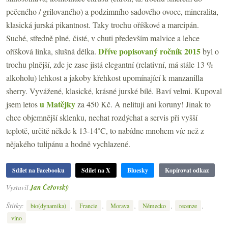
pečeného / grilovaného) a podzimního sadového ovoce, mineralita,
klasická jurská pikantnost. Taky trochu oříškové a marcipán.
Suché, středně plné, čisté, v chuti především malvice a lehce
Dříve popisovaný ročník 2015
oříšková linka, slušná délka.
byl o
trochu plnější, zde je zase jistá elegantní (relativní, má stále 13 %
alkoholu) lehkost a jakoby křehkost upomínající k manzanilla
sherry. Vyvážené, klasické, krásné jurské bílé. Baví velmi. Kupoval
u Matějky
jsem letos
za 450 Kč. A nelituji ani koruny! Jinak to
chce objemnější sklenku, nechat rozdýchat a servis při vyšší
teplotě, určitě někde k 13-14˚C, to nabídne mnohem víc než z
nějakého tulipánu a hodně vychlazené.
Sdílet na Facebooku
Sdílet na X
Bluesky
Kopírovat odkaz
Vystavil
Jan Čeřovský
Štítky:
,
,
,
,
,
bio(dynamika)
Francie
Morava
Německo
recenze
víno