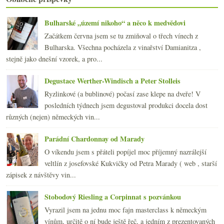
2014
(254)
►
Bulharské „území nikoho“ a něco k medvědovi
2013
(249)
►
2012
(254)
►
Začátkem června jsem se tu zmiňoval o třech vínech z
2011
(252)
Bulharska. Všechna pocházela z vinařství Damianitza ,
►
2010
(249)
stejně jako dnešní vzorek, a pro...
►
2009
(249)
►
Degustace Werther-Windisch a Peter Stolleis
2008
(270)
►
2007
(108)
Ryzlinkové (a bublinové) počasí zase klepe na dveře! V
►
posledních týdnech jsem degustoval produkci docela dost
různých (nejen) německých vin...
Parádní Chardonnay od Marady
O víkendu jsem s přáteli popíjel moc příjemný nazrálejší
veltlín z josefovské Kukvičky od Petra Marady ( web , starší
zápisek z návštěvy vin...
Stobodový Riesling a Corpinnat s pozvánkou
Vyrazil jsem na jednu moc fajn masterclass k německým
vínům, určitě o ní bude ještě řeč, a jedním z prezentovaných