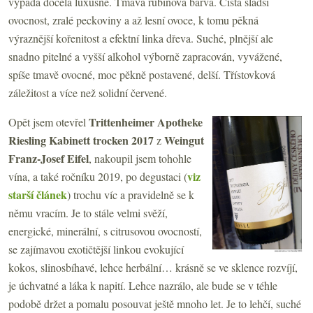
vypadá docela luxusně. Tmavá rubínová barva. Čistá sladší
ovocnost, zralé peckoviny a až lesní ovoce, k tomu pěkná
výraznější kořenitost a efektní linka dřeva. Suché, plnější ale
snadno pitelné a vyšší alkohol výborně zapracován, vyvážené,
spíše tmavě ovocné, moc pěkně postavené, delší. Třístovková
záležitost a více než solidní červené.
Trittenheimer Apotheke
Opět jsem otevřel
Riesling Kabinett trocken 2017
Weingut
z
Franz-Josef Eifel
, nakoupil jsem tohohle
viz
vína, a také ročníku 2019, po degustaci (
starší článek
) trochu víc a pravidelně se k
němu vracím. Je to stále velmi svěží,
energické, minerální, s citrusovou ovocností,
se zajímavou exotičtější linkou evokující
kokos, slinosbíhavé, lehce herbální… krásně se ve sklence rozvíjí,
je úchvatné a láka k napití. Lehce nazrálo, ale bude se v téhle
podobě držet a pomalu posouvat ještě mnoho let. Je to lehčí, suché