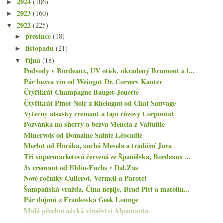
2024
(106)
►
2023
(160)
►
2022
(225)
▼
prosince
(18)
►
listopadu
(21)
►
října
(18)
▼
Podvody v Bordeaux, UV otisk, okradený Brumont a l...
Pár bezva vín od Weingut Dr. Corvers Kauter
Čtyřikrát Champagne Bauget-Jouette
Čtyřikrát Pinot Noir z Rheingau od Chat Sauvage
Výtečný alsaský crémant a fajn růžový Corpinnat
Pozvánka na sherry a bezva Mencía z Valtuille
Minervois od Domaine Sainte Léocadie
Merlot od Horáka, suchá Mosela a tradiční Jura
Tři supermarketová červená ze Španělska, Bordeaux ...
3x crémant od Eblin-Fuchs v Dal.Zas
Nové ročníky Cullerot, Vermell a Parotet
Šampaňská vražda, Čína nepije, Brad Pitt a matolin...
Pár dojmů z Frankovka Geek Lounge
Malá přechutnávká vinařství Alpamanta
Refošk z Istrie od Piquentum s pozvánkou