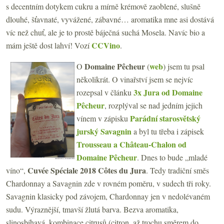
s decentním dotykem cukru a mírně krémově zaoblené, slušně
dlouhé, šťavnaté, vyvážené, zábavné… aromatika mne asi dostává
víc než chuť, ale je to prostě báječná suchá Mosela. Navíc bio a
CCVino
mám ještě dost lahví! Vozí
.
Domaine Pêcheur
web
O
(
) jsem tu psal
několikrát. O vinařství jsem se nejvíc
3x Jura od Domaine
rozepsal v článku
Pêcheur
, rozplýval se nad jedním jejich
Parádní starosvětský
vínem v zápisku
jurský Savagnin
a byl tu třeba i zápisek
Trousseau a Château-Chalon od
Domaine Pêcheur
. Dnes to bude „mladé
Cuvée Spéciale 2018 Côtes du Jura
víno“,
. Tedy tradiční směs
Chardonnay a Savagnin zde v rovném poměru, v sudech tři roky.
Savagnin klasicky pod závojem, Chardonnay jen v nedolévaném
sudu. Výraznější, tmavší žlutá barva. Bezva aromatika,
slinosbíhavá, kombinace citrusů (citron, až trochu směrem do