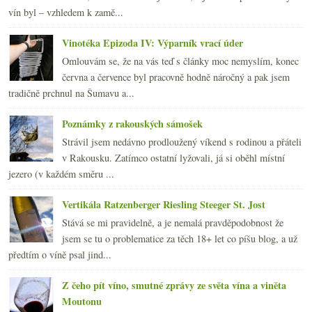
vín byl – vzhledem k zamě...
Vinotéka Epizoda IV: Výparník vrací úder
Omlouvám se, že na vás teď s články moc nemyslím, konec
června a července byl pracovně hodně náročný a pak jsem
tradičně prchnul na Šumavu a...
Poznámky z rakouských sámošek
Strávil jsem nedávno prodloužený víkend s rodinou a přáteli
v Rakousku. Zatímco ostatní lyžovali, já si oběhl místní
jezero (v každém směru ...
Vertikála Ratzenberger Riesling Steeger St. Jost
Stává se mi pravidelně, a je nemalá pravděpodobnost že
jsem se tu o problematice za těch 18+ let co píšu blog, a už
předtím o víně psal jind...
Z čeho pít víno, smutné zprávy ze světa vína a viněta
Moutonu